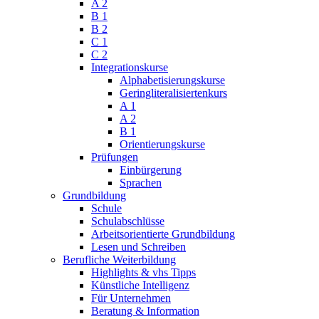
A 2
B 1
B 2
C 1
C 2
Integrationskurse
Alphabetisierungskurse
Geringliteralisiertenkurs
A 1
A 2
B 1
Orientierungskurse
Prüfungen
Einbürgerung
Sprachen
Grundbildung
Schule
Schulabschlüsse
Arbeitsorientierte Grundbildung
Lesen und Schreiben
Berufliche Weiterbildung
Highlights & vhs Tipps
Künstliche Intelligenz
Für Unternehmen
Beratung & Information