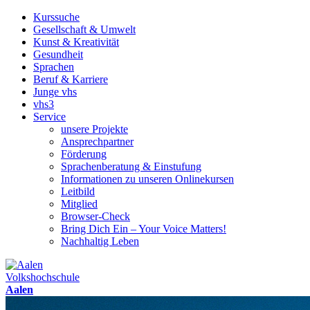
Kurssuche
Gesellschaft & Umwelt
Kunst & Kreativität
Gesundheit
Sprachen
Beruf & Karriere
Junge vhs
vhs3
Service
unsere Projekte
Ansprechpartner
Förderung
Sprachenberatung & Einstufung
Informationen zu unseren Onlinekursen
Leitbild
Mitglied
Browser-Check
Bring Dich Ein – Your Voice Matters!
Nachhaltig Leben
Volkshochschule
Aalen