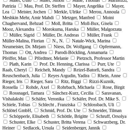
Maier, Utho
Maier, Simon
Maile, Thomas
Marinozzi,
Patrizia
Mau, Prof. Dr. Steffen
Mayer, Angelika
Mayer,
Lea
Meister, Jochen
Merkle, Ulrike
Merou, Annoula
Meshkin Mehr, Amir Mahdi
Metzger, Manfred
Moini
Chaghervand, Behzad
Moll, Britta
Moll-Bux, Gisela
Mooz, Alexandra
Morokuma, Haruka
Müller, Malgorzata
Müller, Sigrid
Müller, Dr. Andreas
Müller, Frank
Müller-Malina, Florian
N., N.
Natale-Wick, Marina
Neumeister, Dr. Mirjam
Niess, Dr. Wolfgang
Opfermann,
Thomas
Ott, Andrea
Parodi-Böckling, Annamaria
Pfeiffer, Man
Pfördtner, Melanie
Pietzsch, Professor Martin
Plath, Karin
Prof. Dr. Henning, Clarissa
Purr, Ute
Raab, Cheryl
Reichelt, Mandy
Reizel-Batorfi, Sandra
Reuschenbach, Julia
Reyes Argudin, Yadira
Rhein, Anne
Rieger, Iris
Rieger, Sara
Ritz, Biggi
Rizzi-Kuznik,
Rossella
Rohde, Axel
Rohrbach, Michaela
Rose, Birgit
Rossnagel, Tamara
Sánchez-Kurz, Cecilia
Saravanan,
Vishalakshi
Schäfer, Veronika
Schäfer, Prof. Dr. Mike S.
Schiele, Tobias
Schlecht , Franziska
Schlossbach, Uli
Schlötel GmbH,
Schmid, Prof. Dr. Ute
Schneider, Tilman
Schöpperle, Elisabeth
Schöttle, Brigitte
Schruff, Orsolya
Schuster, Elke
Schuster, Britta Verena
Schwarzberg, Dr.
Heiner
Sedlacek, Ursula
Seidenberger, Jannik