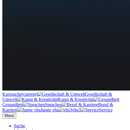
Kurssuche
(current)
Gesellschaft &
Umwelt
Kunst & Kreativität
Gesundheit
Sprachen
Beruf &
Karriere
Junge vhs
vhs3
Service
Menü
Suche