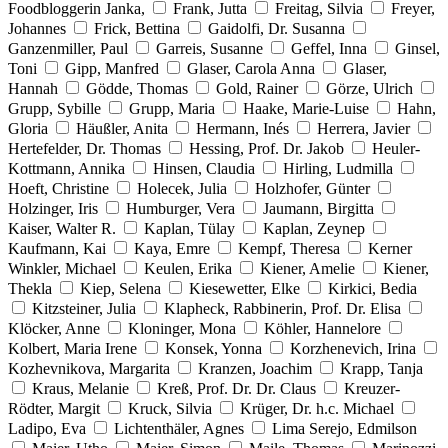
Foodbloggerin Janka,
Frank, Jutta
Freitag, Silvia
Freyer,
Johannes
Frick, Bettina
Gaidolfi, Dr. Susanna
Ganzenmiller, Paul
Garreis, Susanne
Geffel, Inna
Ginsel,
Toni
Gipp, Manfred
Glaser, Carola Anna
Glaser,
Hannah
Gödde, Thomas
Gold, Rainer
Görze, Ulrich
Grupp, Sybille
Grupp, Maria
Haake, Marie-Luise
Hahn,
Gloria
Häußler, Anita
Hermann, Inés
Herrera, Javier
Hertefelder, Dr. Thomas
Hessing, Prof. Dr. Jakob
Heuler-
Kottmann, Annika
Hinsen, Claudia
Hirling, Ludmilla
Hoeft, Christine
Holecek, Julia
Holzhofer, Günter
Holzinger, Iris
Humburger, Vera
Jaumann, Birgitta
Kaiser, Walter R.
Kaplan, Tülay
Kaplan, Zeynep
Kaufmann, Kai
Kaya, Emre
Kempf, Theresa
Kerner
Winkler, Michael
Keulen, Erika
Kiener, Amelie
Kiener,
Thekla
Kiep, Selena
Kiesewetter, Elke
Kirkici, Bedia
Kitzsteiner, Julia
Klapheck, Rabbinerin, Prof. Dr. Elisa
Klöcker, Anne
Kloninger, Mona
Köhler, Hannelore
Kolbert, Maria Irene
Konsek, Yonna
Korzhenevich, Irina
Kozhevnikova, Margarita
Kranzen, Joachim
Krapp, Tanja
Kraus, Melanie
Kreß, Prof. Dr. Dr. Claus
Kreuzer-
Rödter, Margit
Kruck, Silvia
Krüger, Dr. h.c. Michael
Ladipo, Eva
Lichtenthäler, Agnes
Lima Serejo, Edmilson