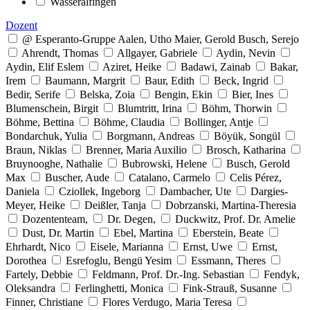
Wasseralfingen
Dozent
@ Esperanto-Gruppe Aalen, Utho Maier, Gerold Busch, Serejo
Ahrendt, Thomas
Allgayer, Gabriele
Aydin, Nevin
Aydin, Elif Eslem
Aziret, Heike
Badawi, Zainab
Bakar,
Irem
Baumann, Margrit
Baur, Edith
Beck, Ingrid
Bedir, Serife
Belska, Zoia
Bengin, Ekin
Bier, Ines
Blumenschein, Birgit
Blumtritt, Irina
Böhm, Thorwin
Böhme, Bettina
Böhme, Claudia
Bollinger, Antje
Bondarchuk, Yulia
Borgmann, Andreas
Böyük, Songül
Braun, Niklas
Brenner, Maria Auxilio
Brosch, Katharina
Bruynooghe, Nathalie
Bubrowski, Helene
Busch, Gerold
Max
Buscher, Aude
Catalano, Carmelo
Celis Pérez,
Daniela
Cziollek, Ingeborg
Dambacher, Ute
Dargies-
Meyer, Heike
Deißler, Tanja
Dobrzanski, Martina-Theresia
Dozententeam,
Dr. Degen,
Duckwitz, Prof. Dr. Amelie
Dust, Dr. Martin
Ebel, Martina
Eberstein, Beate
Ehrhardt, Nico
Eisele, Marianna
Ernst, Uwe
Ernst,
Dorothea
Esrefoglu, Bengü Yesim
Essmann, Theres
Fartely, Debbie
Feldmann, Prof. Dr.-Ing. Sebastian
Fendyk,
Oleksandra
Ferlinghetti, Monica
Fink-Strauß, Susanne
Finner, Christiane
Flores Verdugo, Maria Teresa