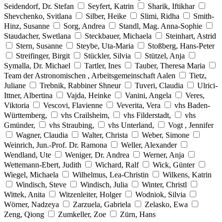
Seidendorf, Dr. Stefan
Seyfert, Katrin
Sharik, Iftikhar
Shevchenko, Svitlana
Silber, Heike
Slimi, Ridha
Smith-
Hinz, Susanne
Sorg, Andrea
Standl, Mag. Anna-Sophie
Staudacher, Swetlana
Steckbauer, Michaela
Steinhart, Astrid
Stern, Susanne
Steybe, Uta-Maria
Stoßberg, Hans-Peter
Streifinger, Birgit
Stückler, Silvia
Stützel, Anja
Symalla, Dr. Michael
Tartler, Ines
Tauber, Theresa Maria
Team der Astronomischen , Arbeitsgemeinschaft Aalen
Tietz,
Juliane
Trebnik, Rabbiner Shneur
Tuveri, Claudia
Ulrici-
Ittner, Albertina
Vajda, Heinke
Vanini, Angela
Veres,
Viktoria
Vescovi, Flavienne
Veverita, Vera
vhs Baden-
Württemberg,
vhs Crailsheim,
vhs Filderstadt,
vhs
Gmünder,
vhs Straubing,
vhs Unterland,
Vogt , Jennifer
Wagner, Claudia
Walter, Christa
Weber, Simone
Weinrich, Jun.-Prof. Dr. Ramona
Weller, Alexander
Wendland, Ute
Weniger, Dr. Andrea
Werner, Anja
Wettemann-Ebert, Judith
Wichard, Ralf
Wick, Günter
Wiegel, Michaela
Wilhelmus, Lea-Christin
Wilkens, Katrin
Windisch, Steve
Windisch, Julia
Winter, Christl
Wittek, Anita
Witzenleiter, Holger
Wodniok, Silvia
Wörner, Nadzeya
Zarzuela, Gabriela
Zelasko, Ewa
Zeng, Qiong
Zumkeller, Zoe
Zürn, Hans