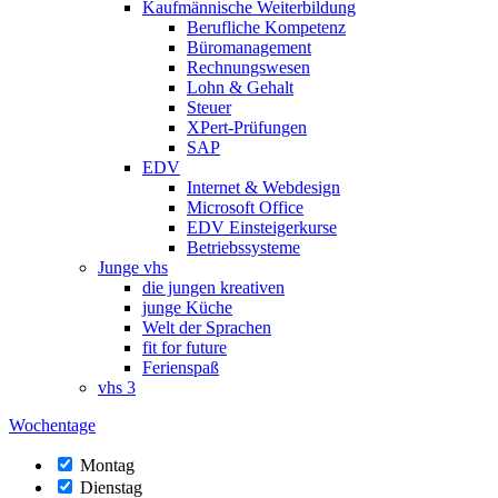
Kaufmännische Weiterbildung
Berufliche Kompetenz
Büromanagement
Rechnungswesen
Lohn & Gehalt
Steuer
XPert-Prüfungen
SAP
EDV
Internet & Webdesign
Microsoft Office
EDV Einsteigerkurse
Betriebssysteme
Junge vhs
die jungen kreativen
junge Küche
Welt der Sprachen
fit for future
Ferienspaß
vhs 3
Wochentage
Montag
Dienstag