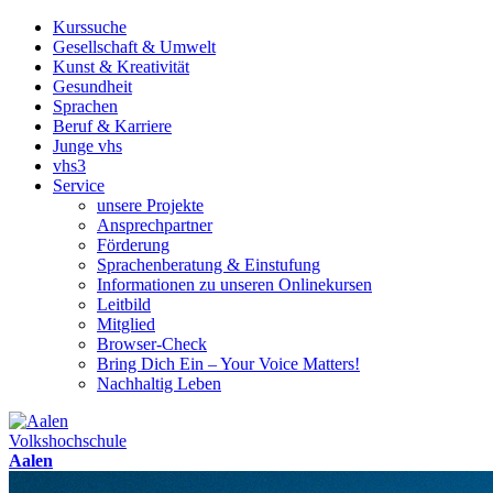
Kurssuche
Gesellschaft & Umwelt
Kunst & Kreativität
Gesundheit
Sprachen
Beruf & Karriere
Junge vhs
vhs3
Service
unsere Projekte
Ansprechpartner
Förderung
Sprachenberatung & Einstufung
Informationen zu unseren Onlinekursen
Leitbild
Mitglied
Browser-Check
Bring Dich Ein – Your Voice Matters!
Nachhaltig Leben
Volkshochschule
Aalen