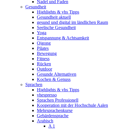
Nadel und Faden
Gesundheit
Highlights & vhs Tipps
Gesundheit aktuell
gesund und digital im ländlichen Raum
Seelische Gesundheit
Yoga
Entspannung & Achtsamkeit
Qigong
Pilates
Bewegung
Fitness
Rücken
Outdoor
Gesunde Alternativen
Kochen & Genuss
Sprachen
Highlights & vhs Tipps
vhespresso
Sprachen Professionell
Kooperation mit der Hochschule Aalen
Mehrsprachenkurse
Gebärdensprache
Arabisch
A 1