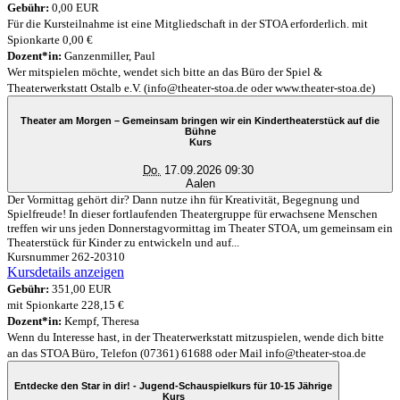
Gebühr:
0,00 EUR
Für die Kursteilnahme ist eine Mitgliedschaft in der STOA erforderlich. mit
Spionkarte 0,00 €
Dozent*in:
Ganzenmiller, Paul
Wer mitspielen möchte, wendet sich bitte an das Büro der Spiel &
Theaterwerkstatt Ostalb e.V. (info@theater-stoa.de oder www.theater-stoa.de)
Theater am Morgen – Gemeinsam bringen wir ein Kindertheaterstück auf die
Bühne
Kurs
Do.
17.09.2026 09:30
Aalen
Der Vormittag gehört dir? Dann nutze ihn für Kreativität, Begegnung und
Spielfreude! In dieser fortlaufenden Theatergruppe für erwachsene Menschen
treffen wir uns jeden Donnerstagvormittag im Theater STOA, um gemeinsam ein
Theaterstück für Kinder zu entwickeln und auf...
Kursnummer 262-20310
Kursdetails anzeigen
Gebühr:
351,00 EUR
mit Spionkarte 228,15 €
Dozent*in:
Kempf, Theresa
Wenn du Interesse hast, in der Theaterwerkstatt mitzuspielen, wende dich bitte
an das STOA Büro, Telefon (07361) 61688 oder Mail info@theater-stoa.de
Entdecke den Star in dir! - Jugend-Schauspielkurs für 10-15 Jährige
Kurs