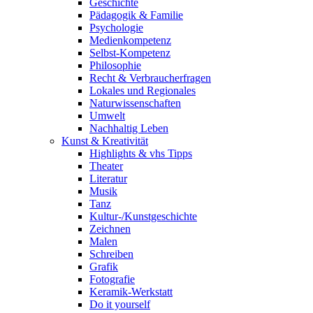
Geschichte
Pädagogik & Familie
Psychologie
Medienkompetenz
Selbst-Kompetenz
Philosophie
Recht & Verbraucherfragen
Lokales und Regionales
Naturwissenschaften
Umwelt
Nachhaltig Leben
Kunst & Kreativität
Highlights & vhs Tipps
Theater
Literatur
Musik
Tanz
Kultur-/Kunstgeschichte
Zeichnen
Malen
Schreiben
Grafik
Fotografie
Keramik-Werkstatt
Do it yourself