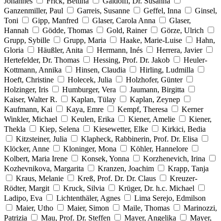
Johannes
Frick, Bettina
Gaidolfi, Dr. Susanna
Ganzenmiller, Paul
Garreis, Susanne
Geffel, Inna
Ginsel,
Toni
Gipp, Manfred
Glaser, Carola Anna
Glaser,
Hannah
Gödde, Thomas
Gold, Rainer
Görze, Ulrich
Grupp, Sybille
Grupp, Maria
Haake, Marie-Luise
Hahn,
Gloria
Häußler, Anita
Hermann, Inés
Herrera, Javier
Hertefelder, Dr. Thomas
Hessing, Prof. Dr. Jakob
Heuler-
Kottmann, Annika
Hinsen, Claudia
Hirling, Ludmilla
Hoeft, Christine
Holecek, Julia
Holzhofer, Günter
Holzinger, Iris
Humburger, Vera
Jaumann, Birgitta
Kaiser, Walter R.
Kaplan, Tülay
Kaplan, Zeynep
Kaufmann, Kai
Kaya, Emre
Kempf, Theresa
Kerner
Winkler, Michael
Keulen, Erika
Kiener, Amelie
Kiener,
Thekla
Kiep, Selena
Kiesewetter, Elke
Kirkici, Bedia
Kitzsteiner, Julia
Klapheck, Rabbinerin, Prof. Dr. Elisa
Klöcker, Anne
Kloninger, Mona
Köhler, Hannelore
Kolbert, Maria Irene
Konsek, Yonna
Korzhenevich, Irina
Kozhevnikova, Margarita
Kranzen, Joachim
Krapp, Tanja
Kraus, Melanie
Kreß, Prof. Dr. Dr. Claus
Kreuzer-
Rödter, Margit
Kruck, Silvia
Krüger, Dr. h.c. Michael
Ladipo, Eva
Lichtenthäler, Agnes
Lima Serejo, Edmilson
Maier, Utho
Maier, Simon
Maile, Thomas
Marinozzi,
Patrizia
Mau, Prof. Dr. Steffen
Mayer, Angelika
Mayer,