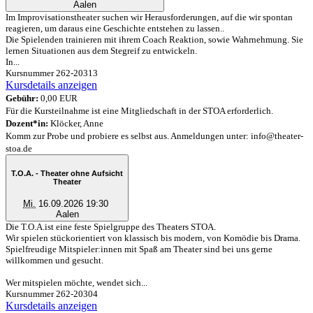
Aalen
Im Improvisationstheater suchen wir Herausforderungen, auf die wir spontan
reagieren, um daraus eine Geschichte entstehen zu lassen..
Die Spielenden trainieren mit ihrem Coach Reaktion, sowie Wahrnehmung. Sie
lernen Situationen aus dem Stegreif zu entwickeln.
In...
Kursnummer 262-20313
Kursdetails anzeigen
Gebühr:
0,00 EUR
Für die Kursteilnahme ist eine Mitgliedschaft in der STOA erforderlich.
Dozent*in:
Klöcker, Anne
Komm zur Probe und probiere es selbst aus. Anmeldungen unter: info@theater-
stoa.de
T.O.A. - Theater ohne Aufsicht
Theater
Mi.
16.09.2026 19:30
Aalen
Die T.O.A.ist eine feste Spielgruppe des Theaters STOA.
Wir spielen stückorientiert von klassisch bis modern, von Komödie bis Drama.
Spielfreudige Mitspieler:innen mit Spaß am Theater sind bei uns gerne
willkommen und gesucht.
Wer mitspielen möchte, wendet sich...
Kursnummer 262-20304
Kursdetails anzeigen