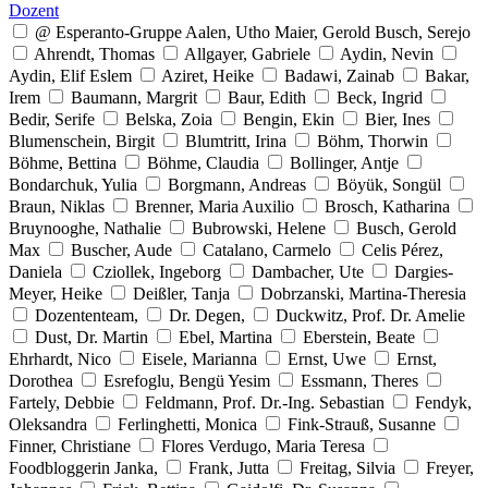
Dozent
@ Esperanto-Gruppe Aalen, Utho Maier, Gerold Busch, Serejo
Ahrendt, Thomas
Allgayer, Gabriele
Aydin, Nevin
Aydin, Elif Eslem
Aziret, Heike
Badawi, Zainab
Bakar,
Irem
Baumann, Margrit
Baur, Edith
Beck, Ingrid
Bedir, Serife
Belska, Zoia
Bengin, Ekin
Bier, Ines
Blumenschein, Birgit
Blumtritt, Irina
Böhm, Thorwin
Böhme, Bettina
Böhme, Claudia
Bollinger, Antje
Bondarchuk, Yulia
Borgmann, Andreas
Böyük, Songül
Braun, Niklas
Brenner, Maria Auxilio
Brosch, Katharina
Bruynooghe, Nathalie
Bubrowski, Helene
Busch, Gerold
Max
Buscher, Aude
Catalano, Carmelo
Celis Pérez,
Daniela
Cziollek, Ingeborg
Dambacher, Ute
Dargies-
Meyer, Heike
Deißler, Tanja
Dobrzanski, Martina-Theresia
Dozententeam,
Dr. Degen,
Duckwitz, Prof. Dr. Amelie
Dust, Dr. Martin
Ebel, Martina
Eberstein, Beate
Ehrhardt, Nico
Eisele, Marianna
Ernst, Uwe
Ernst,
Dorothea
Esrefoglu, Bengü Yesim
Essmann, Theres
Fartely, Debbie
Feldmann, Prof. Dr.-Ing. Sebastian
Fendyk,
Oleksandra
Ferlinghetti, Monica
Fink-Strauß, Susanne
Finner, Christiane
Flores Verdugo, Maria Teresa
Foodbloggerin Janka,
Frank, Jutta
Freitag, Silvia
Freyer,