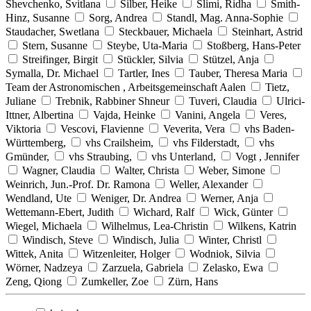
Shevchenko, Svitlana
Silber, Heike
Slimi, Ridha
Smith-
Hinz, Susanne
Sorg, Andrea
Standl, Mag. Anna-Sophie
Staudacher, Swetlana
Steckbauer, Michaela
Steinhart, Astrid
Stern, Susanne
Steybe, Uta-Maria
Stoßberg, Hans-Peter
Streifinger, Birgit
Stückler, Silvia
Stützel, Anja
Symalla, Dr. Michael
Tartler, Ines
Tauber, Theresa Maria
Team der Astronomischen , Arbeitsgemeinschaft Aalen
Tietz,
Juliane
Trebnik, Rabbiner Shneur
Tuveri, Claudia
Ulrici-
Ittner, Albertina
Vajda, Heinke
Vanini, Angela
Veres,
Viktoria
Vescovi, Flavienne
Veverita, Vera
vhs Baden-
Württemberg,
vhs Crailsheim,
vhs Filderstadt,
vhs
Gmünder,
vhs Straubing,
vhs Unterland,
Vogt , Jennifer
Wagner, Claudia
Walter, Christa
Weber, Simone
Weinrich, Jun.-Prof. Dr. Ramona
Weller, Alexander
Wendland, Ute
Weniger, Dr. Andrea
Werner, Anja
Wettemann-Ebert, Judith
Wichard, Ralf
Wick, Günter
Wiegel, Michaela
Wilhelmus, Lea-Christin
Wilkens, Katrin
Windisch, Steve
Windisch, Julia
Winter, Christl
Wittek, Anita
Witzenleiter, Holger
Wodniok, Silvia
Wörner, Nadzeya
Zarzuela, Gabriela
Zelasko, Ewa
Zeng, Qiong
Zumkeller, Zoe
Zürn, Hans