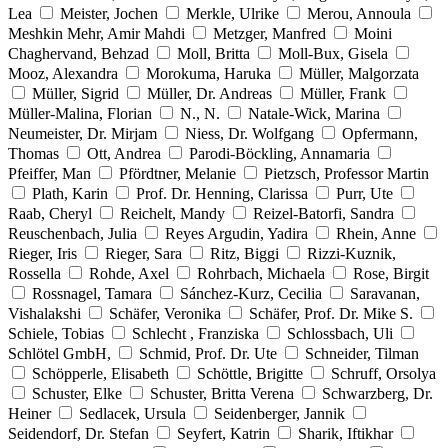
Lea
Meister, Jochen
Merkle, Ulrike
Merou, Annoula
Meshkin Mehr, Amir Mahdi
Metzger, Manfred
Moini
Chaghervand, Behzad
Moll, Britta
Moll-Bux, Gisela
Mooz, Alexandra
Morokuma, Haruka
Müller, Malgorzata
Müller, Sigrid
Müller, Dr. Andreas
Müller, Frank
Müller-Malina, Florian
N., N.
Natale-Wick, Marina
Neumeister, Dr. Mirjam
Niess, Dr. Wolfgang
Opfermann,
Thomas
Ott, Andrea
Parodi-Böckling, Annamaria
Pfeiffer, Man
Pfördtner, Melanie
Pietzsch, Professor Martin
Plath, Karin
Prof. Dr. Henning, Clarissa
Purr, Ute
Raab, Cheryl
Reichelt, Mandy
Reizel-Batorfi, Sandra
Reuschenbach, Julia
Reyes Argudin, Yadira
Rhein, Anne
Rieger, Iris
Rieger, Sara
Ritz, Biggi
Rizzi-Kuznik,
Rossella
Rohde, Axel
Rohrbach, Michaela
Rose, Birgit
Rossnagel, Tamara
Sánchez-Kurz, Cecilia
Saravanan,
Vishalakshi
Schäfer, Veronika
Schäfer, Prof. Dr. Mike S.
Schiele, Tobias
Schlecht , Franziska
Schlossbach, Uli
Schlötel GmbH,
Schmid, Prof. Dr. Ute
Schneider, Tilman
Schöpperle, Elisabeth
Schöttle, Brigitte
Schruff, Orsolya
Schuster, Elke
Schuster, Britta Verena
Schwarzberg, Dr.
Heiner
Sedlacek, Ursula
Seidenberger, Jannik
Seidendorf, Dr. Stefan
Seyfert, Katrin
Sharik, Iftikhar