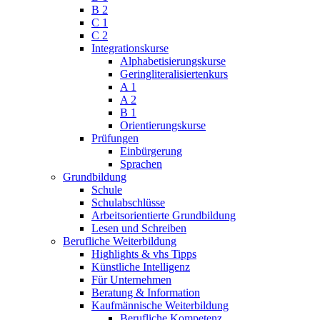
B 2
C 1
C 2
Integrationskurse
Alphabetisierungskurse
Geringliteralisiertenkurs
A 1
A 2
B 1
Orientierungskurse
Prüfungen
Einbürgerung
Sprachen
Grundbildung
Schule
Schulabschlüsse
Arbeitsorientierte Grundbildung
Lesen und Schreiben
Berufliche Weiterbildung
Highlights & vhs Tipps
Künstliche Intelligenz
Für Unternehmen
Beratung & Information
Kaufmännische Weiterbildung
Berufliche Kompetenz