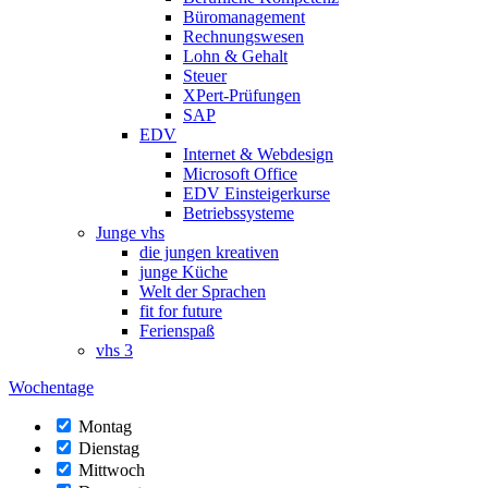
Büromanagement
Rechnungswesen
Lohn & Gehalt
Steuer
XPert-Prüfungen
SAP
EDV
Internet & Webdesign
Microsoft Office
EDV Einsteigerkurse
Betriebssysteme
Junge vhs
die jungen kreativen
junge Küche
Welt der Sprachen
fit for future
Ferienspaß
vhs 3
Wochentage
Montag
Dienstag
Mittwoch