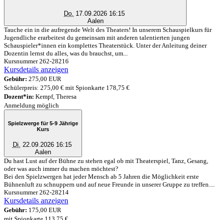
Do.
17.09.2026 16:15
Aalen
Tauche ein in die aufregende Welt des Theaters! In unserem Schauspielkurs für
Jugendliche erarbeitest du gemeinsam mit anderen talentierten jungen
Schauspieler*innen ein komplettes Theaterstück. Unter der Anleitung deiner
Dozentin lernst du alles, was du brauchst, um...
Kursnummer 262-28216
Kursdetails anzeigen
Gebühr:
275,00 EUR
Schülerpreis: 275,00 € mit Spionkarte 178,75 €
Dozent*in:
Kempf, Theresa
Anmeldung möglich
Spielzwerge für 5-9 Jährige
Kurs
Di.
22.09.2026 16:15
Aalen
Du hast Lust auf der Bühne zu stehen egal ob mit Theaterspiel, Tanz, Gesang,
oder was auch immer du machen möchtest?
Bei den Spielzwergen hat jeder Mensch ab 5 Jahren die Möglichkeit erste
Bühnenluft zu schnuppern und auf neue Freunde in unserer Gruppe zu treffen....
Kursnummer 262-28214
Kursdetails anzeigen
Gebühr:
175,00 EUR
mit Spionkarte 113,75 €