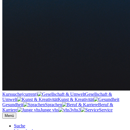
Kurssuche
(current)
Gesellschaft &
Umwelt
Kunst & Kreativität
Gesundheit
Sprachen
Beruf &
Karriere
Junge vhs
vhs3
Service
Menü
Suche