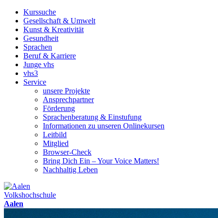
Kurssuche
Gesellschaft & Umwelt
Kunst & Kreativität
Gesundheit
Sprachen
Beruf & Karriere
Junge vhs
vhs3
Service
unsere Projekte
Ansprechpartner
Förderung
Sprachenberatung & Einstufung
Informationen zu unseren Onlinekursen
Leitbild
Mitglied
Browser-Check
Bring Dich Ein – Your Voice Matters!
Nachhaltig Leben
Volkshochschule
Aalen