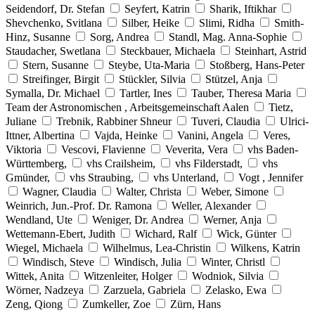
Seidendorf, Dr. Stefan
Seyfert, Katrin
Sharik, Iftikhar
Shevchenko, Svitlana
Silber, Heike
Slimi, Ridha
Smith-
Hinz, Susanne
Sorg, Andrea
Standl, Mag. Anna-Sophie
Staudacher, Swetlana
Steckbauer, Michaela
Steinhart, Astrid
Stern, Susanne
Steybe, Uta-Maria
Stoßberg, Hans-Peter
Streifinger, Birgit
Stückler, Silvia
Stützel, Anja
Symalla, Dr. Michael
Tartler, Ines
Tauber, Theresa Maria
Team der Astronomischen , Arbeitsgemeinschaft Aalen
Tietz,
Juliane
Trebnik, Rabbiner Shneur
Tuveri, Claudia
Ulrici-
Ittner, Albertina
Vajda, Heinke
Vanini, Angela
Veres,
Viktoria
Vescovi, Flavienne
Veverita, Vera
vhs Baden-
Württemberg,
vhs Crailsheim,
vhs Filderstadt,
vhs
Gmünder,
vhs Straubing,
vhs Unterland,
Vogt , Jennifer
Wagner, Claudia
Walter, Christa
Weber, Simone
Weinrich, Jun.-Prof. Dr. Ramona
Weller, Alexander
Wendland, Ute
Weniger, Dr. Andrea
Werner, Anja
Wettemann-Ebert, Judith
Wichard, Ralf
Wick, Günter
Wiegel, Michaela
Wilhelmus, Lea-Christin
Wilkens, Katrin
Windisch, Steve
Windisch, Julia
Winter, Christl
Wittek, Anita
Witzenleiter, Holger
Wodniok, Silvia
Wörner, Nadzeya
Zarzuela, Gabriela
Zelasko, Ewa
Zeng, Qiong
Zumkeller, Zoe
Zürn, Hans