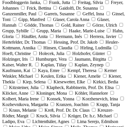
Foodbloggerin Janka,
Frank, Jutta
Freitag, Silvia
Freyer,
Johannes
Frick, Bettina
Gaidolfi, Dr. Susanna
Ganzenmiller, Paul
Garreis, Susanne
Geffel, Inna
Ginsel,
Toni
Gipp, Manfred
Glaser, Carola Anna
Glaser,
Hannah
Gödde, Thomas
Gold, Rainer
Görze, Ulrich
Grupp, Sybille
Grupp, Maria
Haake, Marie-Luise
Hahn,
Gloria
Häußler, Anita
Hermann, Inés
Herrera, Javier
Hertefelder, Dr. Thomas
Hessing, Prof. Dr. Jakob
Heuler-
Kottmann, Annika
Hinsen, Claudia
Hirling, Ludmilla
Hoeft, Christine
Holecek, Julia
Holzhofer, Günter
Holzinger, Iris
Humburger, Vera
Jaumann, Birgitta
Kaiser, Walter R.
Kaplan, Tülay
Kaplan, Zeynep
Kaufmann, Kai
Kaya, Emre
Kempf, Theresa
Kerner
Winkler, Michael
Keulen, Erika
Kiener, Amelie
Kiener,
Thekla
Kiep, Selena
Kiesewetter, Elke
Kirkici, Bedia
Kitzsteiner, Julia
Klapheck, Rabbinerin, Prof. Dr. Elisa
Klöcker, Anne
Kloninger, Mona
Köhler, Hannelore
Kolbert, Maria Irene
Konsek, Yonna
Korzhenevich, Irina
Kozhevnikova, Margarita
Kranzen, Joachim
Krapp, Tanja
Kraus, Melanie
Kreß, Prof. Dr. Dr. Claus
Kreuzer-
Rödter, Margit
Kruck, Silvia
Krüger, Dr. h.c. Michael
Ladipo, Eva
Lichtenthäler, Agnes
Lima Serejo, Edmilson