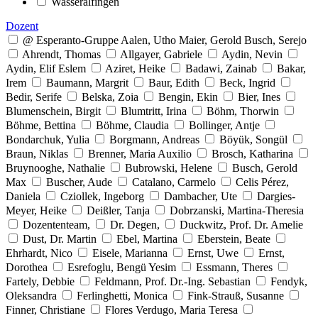
Wasseralfingen
Dozent
@ Esperanto-Gruppe Aalen, Utho Maier, Gerold Busch, Serejo
Ahrendt, Thomas
Allgayer, Gabriele
Aydin, Nevin
Aydin, Elif Eslem
Aziret, Heike
Badawi, Zainab
Bakar,
Irem
Baumann, Margrit
Baur, Edith
Beck, Ingrid
Bedir, Serife
Belska, Zoia
Bengin, Ekin
Bier, Ines
Blumenschein, Birgit
Blumtritt, Irina
Böhm, Thorwin
Böhme, Bettina
Böhme, Claudia
Bollinger, Antje
Bondarchuk, Yulia
Borgmann, Andreas
Böyük, Songül
Braun, Niklas
Brenner, Maria Auxilio
Brosch, Katharina
Bruynooghe, Nathalie
Bubrowski, Helene
Busch, Gerold
Max
Buscher, Aude
Catalano, Carmelo
Celis Pérez,
Daniela
Cziollek, Ingeborg
Dambacher, Ute
Dargies-
Meyer, Heike
Deißler, Tanja
Dobrzanski, Martina-Theresia
Dozententeam,
Dr. Degen,
Duckwitz, Prof. Dr. Amelie
Dust, Dr. Martin
Ebel, Martina
Eberstein, Beate
Ehrhardt, Nico
Eisele, Marianna
Ernst, Uwe
Ernst,
Dorothea
Esrefoglu, Bengü Yesim
Essmann, Theres
Fartely, Debbie
Feldmann, Prof. Dr.-Ing. Sebastian
Fendyk,
Oleksandra
Ferlinghetti, Monica
Fink-Strauß, Susanne
Finner, Christiane
Flores Verdugo, Maria Teresa