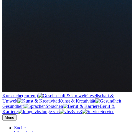
Kurssuche
(current)
Gesellschaft &
Umwelt
Kunst & Kreativität
Gesundheit
Sprachen
Beruf &
Karriere
Junge vhs
vhs3
Service
Menü
Suche