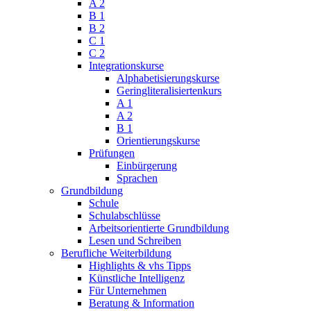
A 2
B 1
B 2
C 1
C 2
Integrationskurse
Alphabetisierungskurse
Geringliteralisiertenkurs
A 1
A 2
B 1
Orientierungskurse
Prüfungen
Einbürgerung
Sprachen
Grundbildung
Schule
Schulabschlüsse
Arbeitsorientierte Grundbildung
Lesen und Schreiben
Berufliche Weiterbildung
Highlights & vhs Tipps
Künstliche Intelligenz
Für Unternehmen
Beratung & Information