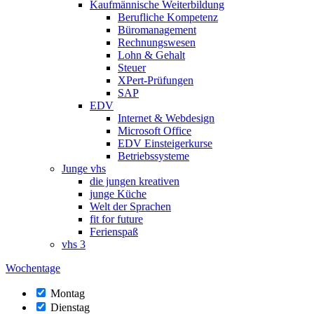
Kaufmännische Weiterbildung
Berufliche Kompetenz
Büromanagement
Rechnungswesen
Lohn & Gehalt
Steuer
XPert-Prüfungen
SAP
EDV
Internet & Webdesign
Microsoft Office
EDV Einsteigerkurse
Betriebssysteme
Junge vhs
die jungen kreativen
junge Küche
Welt der Sprachen
fit for future
Ferienspaß
vhs 3
Wochentage
Montag
Dienstag