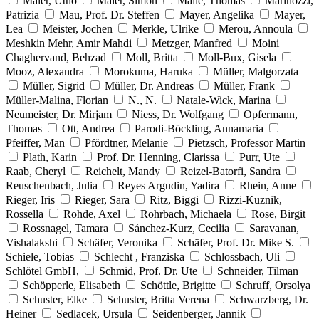
Maier, Utho
Maier, Simon
Maile, Thomas
Marinozzi,
Patrizia
Mau, Prof. Dr. Steffen
Mayer, Angelika
Mayer,
Lea
Meister, Jochen
Merkle, Ulrike
Merou, Annoula
Meshkin Mehr, Amir Mahdi
Metzger, Manfred
Moini
Chaghervand, Behzad
Moll, Britta
Moll-Bux, Gisela
Mooz, Alexandra
Morokuma, Haruka
Müller, Malgorzata
Müller, Sigrid
Müller, Dr. Andreas
Müller, Frank
Müller-Malina, Florian
N., N.
Natale-Wick, Marina
Neumeister, Dr. Mirjam
Niess, Dr. Wolfgang
Opfermann,
Thomas
Ott, Andrea
Parodi-Böckling, Annamaria
Pfeiffer, Man
Pfördtner, Melanie
Pietzsch, Professor Martin
Plath, Karin
Prof. Dr. Henning, Clarissa
Purr, Ute
Raab, Cheryl
Reichelt, Mandy
Reizel-Batorfi, Sandra
Reuschenbach, Julia
Reyes Argudin, Yadira
Rhein, Anne
Rieger, Iris
Rieger, Sara
Ritz, Biggi
Rizzi-Kuznik,
Rossella
Rohde, Axel
Rohrbach, Michaela
Rose, Birgit
Rossnagel, Tamara
Sánchez-Kurz, Cecilia
Saravanan,
Vishalakshi
Schäfer, Veronika
Schäfer, Prof. Dr. Mike S.
Schiele, Tobias
Schlecht , Franziska
Schlossbach, Uli
Schlötel GmbH,
Schmid, Prof. Dr. Ute
Schneider, Tilman
Schöpperle, Elisabeth
Schöttle, Brigitte
Schruff, Orsolya
Schuster, Elke
Schuster, Britta Verena
Schwarzberg, Dr.
Heiner
Sedlacek, Ursula
Seidenberger, Jannik