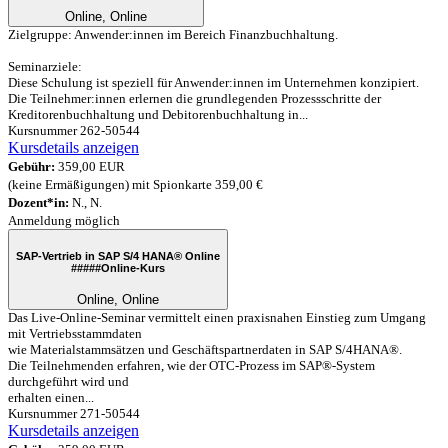
Online, Online
Zielgruppe: Anwender:innen im Bereich Finanzbuchhaltung.
Seminarziele:
Diese Schulung ist speziell für Anwender:innen im Unternehmen konzipiert.
Die Teilnehmer:innen erlernen die grundlegenden Prozessschritte der
Kreditorenbuchhaltung und Debitorenbuchhaltung in...
Kursnummer 262-50544
Kursdetails anzeigen
Gebühr:
359,00 EUR
(keine Ermäßigungen) mit Spionkarte 359,00 €
Dozent*in:
N., N.
Anmeldung möglich
SAP-Vertrieb in SAP S/4 HANA® Online
#####
Online-Kurs
Online, Online
Das Live-Online-Seminar vermittelt einen praxisnahen Einstieg zum Umgang
mit Vertriebsstammdaten
wie Materialstammsätzen und Geschäftspartnerdaten in SAP S/4HANA®.
Die Teilnehmenden erfahren, wie der OTC-Prozess im SAP®-System
durchgeführt wird und
erhalten einen...
Kursnummer 271-50544
Kursdetails anzeigen