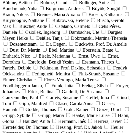
Böhme, Bettina
Böhme, Claudia
Bollinger, Antje
Bondarchuk, Yulia
Borgmann, Andreas
Böyük, Songül
Braun, Niklas
Brenner, Maria Auxilio
Brosch, Katharina
Bruynooghe, Nathalie
Bubrowski, Helene
Busch, Gerold
Max
Buscher, Aude
Catalano, Carmelo
Celis Pérez,
Daniela
Cziollek, Ingeborg
Dambacher, Ute
Dargies-
Meyer, Heike
Deißler, Tanja
Dobrzanski, Martina-Theresia
Dozententeam,
Dr. Degen,
Duckwitz, Prof. Dr. Amelie
Dust, Dr. Martin
Ebel, Martina
Eberstein, Beate
Ehrhardt, Nico
Eisele, Marianna
Ernst, Uwe
Ernst,
Dorothea
Esrefoglu, Bengü Yesim
Essmann, Theres
Fartely, Debbie
Feldmann, Prof. Dr.-Ing. Sebastian
Fendyk,
Oleksandra
Ferlinghetti, Monica
Fink-Strauß, Susanne
Finner, Christiane
Flores Verdugo, Maria Teresa
Foodbloggerin Janka,
Frank, Jutta
Freitag, Silvia
Freyer,
Johannes
Frick, Bettina
Gaidolfi, Dr. Susanna
Ganzenmiller, Paul
Garreis, Susanne
Geffel, Inna
Ginsel,
Toni
Gipp, Manfred
Glaser, Carola Anna
Glaser,
Hannah
Gödde, Thomas
Gold, Rainer
Görze, Ulrich
Grupp, Sybille
Grupp, Maria
Haake, Marie-Luise
Hahn,
Gloria
Häußler, Anita
Hermann, Inés
Herrera, Javier
Hertefelder, Dr. Thomas
Hessing, Prof. Dr. Jakob
Heuler-