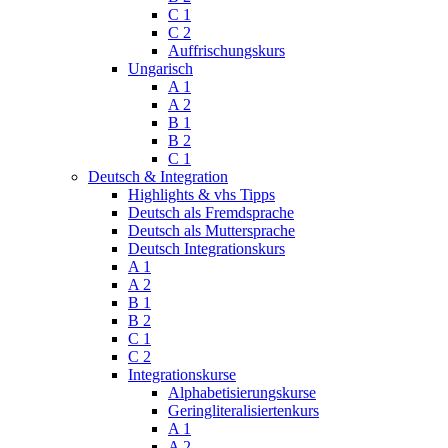
C 1
C 2
Auffrischungskurs
Ungarisch
A 1
A 2
B 1
B 2
C 1
Deutsch & Integration
Highlights & vhs Tipps
Deutsch als Fremdsprache
Deutsch als Muttersprache
Deutsch Integrationskurs
A 1
A 2
B 1
B 2
C 1
C 2
Integrationskurse
Alphabetisierungskurse
Geringliteralisiertenkurs
A 1
A 2