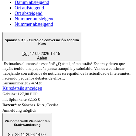
Datum absteigend
Ort aufsteigend
Ort absteigend
Nummer aufsteigend
Nummer absteigend
Spanisch B 1 - Curso de conversación sencilla
Kurs
Do.
17.09.2026 18:15
Aalen
¡Estimados alumnos de español! ¿Qué tal, cómo estáis? Espero y deseo que
hayáis tenido una pequeña pausa tranquila y saludable. Vamos a continuar
trabajando con artículos de noticias en español de la actualidad e interesantes,
haciendo pequeños debates de ellos....
Kursnummer 262-47426
Kursdetails anzeigen
Gebühr:
127,00 EUR
mit Spionkarte 82,55 €
Dozent*in:
Sánchez-Kurz, Cecilia
Anmeldung möglich
Welcome Walk Weihnachten
Stadtwanderung
Sa.
28.11.2026 14:00