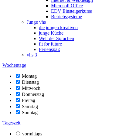
Internet & Webdesign
Microsoft Office
EDV Einsteigerkurse
Betriebssysteme
Junge vhs
die jungen kreativen
junge Küche
Welt der Sprachen
fit for future
Ferienspaß
vhs 3
Wochentage
Montag
Dienstag
Mittwoch
Donnerstag
Freitag
Samstag
Sonntag
Tageszeit
vormittags