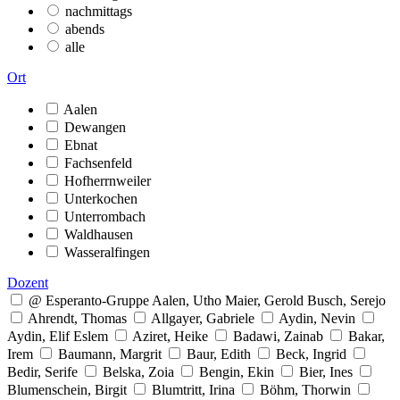
nachmittags
abends
alle
Ort
Aalen
Dewangen
Ebnat
Fachsenfeld
Hofherrnweiler
Unterkochen
Unterrombach
Waldhausen
Wasseralfingen
Dozent
@ Esperanto-Gruppe Aalen, Utho Maier, Gerold Busch, Serejo
Ahrendt, Thomas
Allgayer, Gabriele
Aydin, Nevin
Aydin, Elif Eslem
Aziret, Heike
Badawi, Zainab
Bakar,
Irem
Baumann, Margrit
Baur, Edith
Beck, Ingrid
Bedir, Serife
Belska, Zoia
Bengin, Ekin
Bier, Ines
Blumenschein, Birgit
Blumtritt, Irina
Böhm, Thorwin