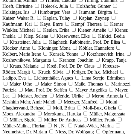
Kottmann, Annika
Hinsen, Claudia
Hirling, Ludmilla
Hoeft, Christine
Holecek, Julia
Holzhofer, Günter
Holzinger, Iris
Humburger, Vera
Jaumann, Birgitta
Kaiser, Walter R.
Kaplan, Tülay
Kaplan, Zeynep
Kaufmann, Kai
Kaya, Emre
Kempf, Theresa
Kerner
Winkler, Michael
Keulen, Erika
Kiener, Amelie
Kiener,
Thekla
Kiep, Selena
Kiesewetter, Elke
Kirkici, Bedia
Kitzsteiner, Julia
Klapheck, Rabbinerin, Prof. Dr. Elisa
Klöcker, Anne
Kloninger, Mona
Köhler, Hannelore
Kolbert, Maria Irene
Konsek, Yonna
Korzhenevich, Irina
Kozhevnikova, Margarita
Kranzen, Joachim
Krapp, Tanja
Kraus, Melanie
Kreß, Prof. Dr. Dr. Claus
Kreuzer-
Rödter, Margit
Kruck, Silvia
Krüger, Dr. h.c. Michael
Ladipo, Eva
Lichtenthäler, Agnes
Lima Serejo, Edmilson
Maier, Utho
Maier, Simon
Maile, Thomas
Marinozzi,
Patrizia
Mau, Prof. Dr. Steffen
Mayer, Angelika
Mayer,
Lea
Meister, Jochen
Merkle, Ulrike
Merou, Annoula
Meshkin Mehr, Amir Mahdi
Metzger, Manfred
Moini
Chaghervand, Behzad
Moll, Britta
Moll-Bux, Gisela
Mooz, Alexandra
Morokuma, Haruka
Müller, Malgorzata
Müller, Sigrid
Müller, Dr. Andreas
Müller, Frank
Müller-Malina, Florian
N., N.
Natale-Wick, Marina
Neumeister, Dr. Mirjam
Niess, Dr. Wolfgang
Opfermann,