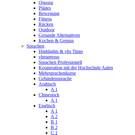
Qigong
Pilates
Bewegung
Fitness
Rücken
Outdoor
Gesunde Alternativen
Kochen & Genuss
Sprachen
Highlights & vhs Tipps
vhespresso
Sprachen Professionell
Kooperation mit der Hochschule Aalen
Mehrsprachenkurse
Gebärdensprache
Arabisch
A 1
Chinesisch
A 1
Englisch
A 1
A 2
B 1
B 2
C 1