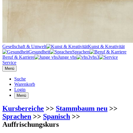
Gesellschaft & Umwelt
Kunst & Kreativität
Gesundheit
Sprachen
Beruf & Karriere
Junge vhs
vhs3
Service
Menü
Suche
Warenkorb
Login
Menü
Kursbereiche
>>
Stammbaum neu
>>
Sprachen
>>
Spanisch
>>
Auffrischungskurs