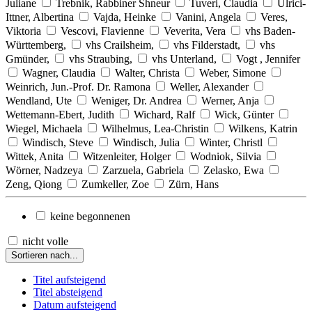
Juliane
Trebnik, Rabbiner Shneur
Tuveri, Claudia
Ulrici-
Ittner, Albertina
Vajda, Heinke
Vanini, Angela
Veres,
Viktoria
Vescovi, Flavienne
Veverita, Vera
vhs Baden-
Württemberg,
vhs Crailsheim,
vhs Filderstadt,
vhs
Gmünder,
vhs Straubing,
vhs Unterland,
Vogt , Jennifer
Wagner, Claudia
Walter, Christa
Weber, Simone
Weinrich, Jun.-Prof. Dr. Ramona
Weller, Alexander
Wendland, Ute
Weniger, Dr. Andrea
Werner, Anja
Wettemann-Ebert, Judith
Wichard, Ralf
Wick, Günter
Wiegel, Michaela
Wilhelmus, Lea-Christin
Wilkens, Katrin
Windisch, Steve
Windisch, Julia
Winter, Christl
Wittek, Anita
Witzenleiter, Holger
Wodniok, Silvia
Wörner, Nadzeya
Zarzuela, Gabriela
Zelasko, Ewa
Zeng, Qiong
Zumkeller, Zoe
Zürn, Hans
keine begonnenen
nicht volle
Sortieren nach...
Titel aufsteigend
Titel absteigend
Datum aufsteigend