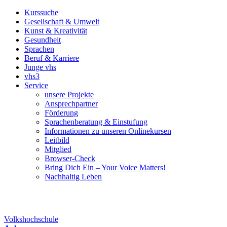
Kurssuche
Gesellschaft & Umwelt
Kunst & Kreativität
Gesundheit
Sprachen
Beruf & Karriere
Junge vhs
vhs3
Service
unsere Projekte
Ansprechpartner
Förderung
Sprachenberatung & Einstufung
Informationen zu unseren Onlinekursen
Leitbild
Mitglied
Browser-Check
Bring Dich Ein – Your Voice Matters!
Nachhaltig Leben
Volkshochschule