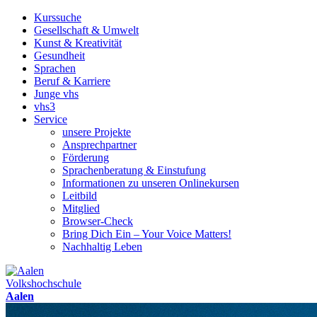
Kurssuche
Gesellschaft & Umwelt
Kunst & Kreativität
Gesundheit
Sprachen
Beruf & Karriere
Junge vhs
vhs3
Service
unsere Projekte
Ansprechpartner
Förderung
Sprachenberatung & Einstufung
Informationen zu unseren Onlinekursen
Leitbild
Mitglied
Browser-Check
Bring Dich Ein – Your Voice Matters!
Nachhaltig Leben
Volkshochschule
Aalen