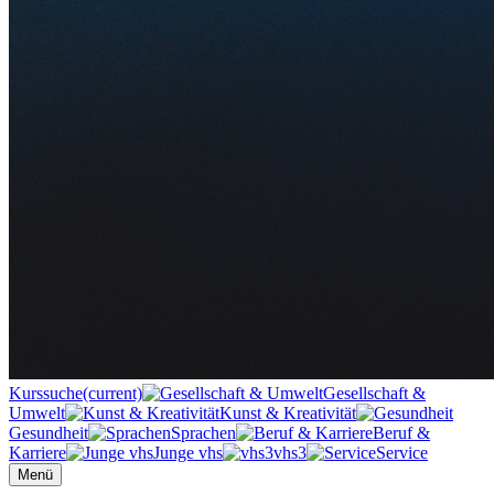
Kurssuche
(current)
Gesellschaft &
Umwelt
Kunst & Kreativität
Gesundheit
Sprachen
Beruf &
Karriere
Junge vhs
vhs3
Service
Menü