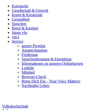
Kurssuche
Gesellschaft & Umwelt
Kunst & Kreativität
Gesundheit
Sprachen
Beruf & Karriere
Junge vhs
vhs3
Service
unsere Projekte
Ansprechpartner
Förderung
Sprachenberatung & Einstufung
Informationen zu unseren Onlinekursen
Leitbild
Mitglied
Browser-Check
Bring Dich Ein – Your Voice Matters!
Nachhaltig Leben
Volkshochschule