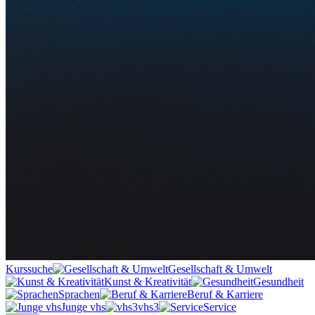
Kurssuche
Gesellschaft & Umwelt
Kunst & Kreativität
Gesundheit
Sprachen
Beruf & Karriere
Junge vhs
vhs3
Service