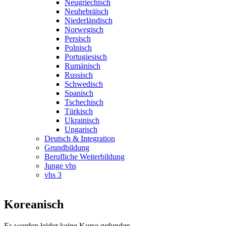
Neugriechisch
Neuhebräisch
Niederländisch
Norwegisch
Persisch
Polnisch
Portugiesisch
Rumänisch
Russisch
Schwedisch
Spanisch
Tschechisch
Türkisch
Ukrainisch
Ungarisch
Deutsch & Integration
Grundbildung
Berufliche Weiterbildung
Junge vhs
vhs 3
Koreanisch
Es wurden leider keine Kurse gefunden