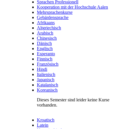
Sprachen Professionell
Kooperation mit der Hochschule Aalen
Mehrsprachenkurse
Gebärdensprache
Afrikaans
Altgriechisch
Arabisch
Chinesisch
Dänisch
Englisch
Esperanto
Finnisch
Französisch
Hindi
Italienisch
Japanisch
Katalanisch
Koreanisch
Dieses Semester sind leider keine Kurse
vorhanden.
Kroatisch
Latein