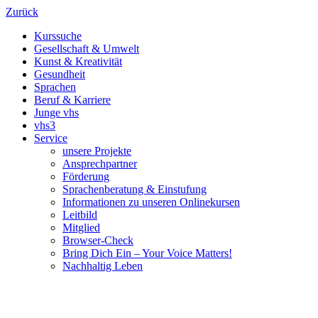
Zurück
Kurssuche
Gesellschaft & Umwelt
Kunst & Kreativität
Gesundheit
Sprachen
Beruf & Karriere
Junge vhs
vhs3
Service
unsere Projekte
Ansprechpartner
Förderung
Sprachenberatung & Einstufung
Informationen zu unseren Onlinekursen
Leitbild
Mitglied
Browser-Check
Bring Dich Ein – Your Voice Matters!
Nachhaltig Leben