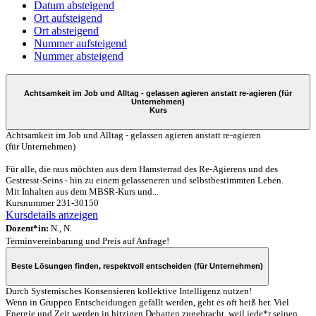
Datum absteigend
Ort aufsteigend
Ort absteigend
Nummer aufsteigend
Nummer absteigend
Achtsamkeit im Job und Alltag - gelassen agieren anstatt re-agieren (für
Unternehmen)
Kurs
Achtsamkeit im Job und Alltag - gelassen agieren anstatt re-agieren
(für Unternehmen)
Für alle, die raus möchten aus dem Hamsterrad des Re-Agierens und des
Gestresst-Seins - hin zu einem gelasseneren und selbstbestimmten Leben.
Mit Inhalten aus dem MBSR-Kurs und...
Kursnummer 231-30150
Kursdetails anzeigen
Dozent*in:
N., N.
Terminvereinbarung und Preis auf Anfrage!
Beste Lösungen finden, respektvoll entscheiden (für Unternehmen)
Durch Systemisches Konsensieren kollektive Intelligenz nutzen!
Wenn in Gruppen Entscheidungen gefällt werden, geht es oft heiß her. Viel
Energie und Zeit werden in hitzigen Debatten zugebracht, weil jede*r seinen