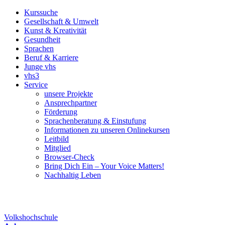
Kurssuche
Gesellschaft & Umwelt
Kunst & Kreativität
Gesundheit
Sprachen
Beruf & Karriere
Junge vhs
vhs3
Service
unsere Projekte
Ansprechpartner
Förderung
Sprachenberatung & Einstufung
Informationen zu unseren Onlinekursen
Leitbild
Mitglied
Browser-Check
Bring Dich Ein – Your Voice Matters!
Nachhaltig Leben
Volkshochschule