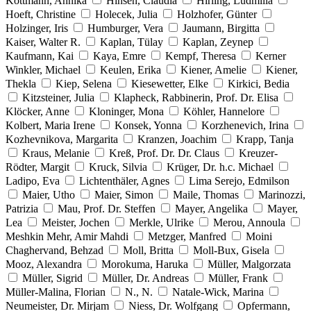
Kottmann, Annika
Hinsen, Claudia
Hirling, Ludmilla
Hoeft, Christine
Holecek, Julia
Holzhofer, Günter
Holzinger, Iris
Humburger, Vera
Jaumann, Birgitta
Kaiser, Walter R.
Kaplan, Tülay
Kaplan, Zeynep
Kaufmann, Kai
Kaya, Emre
Kempf, Theresa
Kerner
Winkler, Michael
Keulen, Erika
Kiener, Amelie
Kiener,
Thekla
Kiep, Selena
Kiesewetter, Elke
Kirkici, Bedia
Kitzsteiner, Julia
Klapheck, Rabbinerin, Prof. Dr. Elisa
Klöcker, Anne
Kloninger, Mona
Köhler, Hannelore
Kolbert, Maria Irene
Konsek, Yonna
Korzhenevich, Irina
Kozhevnikova, Margarita
Kranzen, Joachim
Krapp, Tanja
Kraus, Melanie
Kreß, Prof. Dr. Dr. Claus
Kreuzer-
Rödter, Margit
Kruck, Silvia
Krüger, Dr. h.c. Michael
Ladipo, Eva
Lichtenthäler, Agnes
Lima Serejo, Edmilson
Maier, Utho
Maier, Simon
Maile, Thomas
Marinozzi,
Patrizia
Mau, Prof. Dr. Steffen
Mayer, Angelika
Mayer,
Lea
Meister, Jochen
Merkle, Ulrike
Merou, Annoula
Meshkin Mehr, Amir Mahdi
Metzger, Manfred
Moini
Chaghervand, Behzad
Moll, Britta
Moll-Bux, Gisela
Mooz, Alexandra
Morokuma, Haruka
Müller, Malgorzata
Müller, Sigrid
Müller, Dr. Andreas
Müller, Frank
Müller-Malina, Florian
N., N.
Natale-Wick, Marina
Neumeister, Dr. Mirjam
Niess, Dr. Wolfgang
Opfermann,