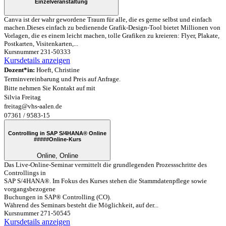
Einzelveranstaltung
Canva ist der wahr gewordene Traum für alle, die es gerne selbst und einfach
machen.Dieses einfach zu bedienende Grafik-Design-Tool bietet Millionen von
Vorlagen, die es einem leicht machen, tolle Grafiken zu kreieren: Flyer, Plakate,
Postkarten, Visitenkarten,...
Kursnummer 231-50333
Kursdetails anzeigen
Dozent*in:
Hoeft, Christine
Terminvereinbarung und Preis auf Anfrage.
Bitte nehmen Sie Kontakt auf mit
Silvia Freitag
freitag@vhs-aalen.de
07361 / 9583-15
Controlling in SAP S/4HANA® Online
#####
Online-Kurs
Online, Online
Das Live-Online-Seminar vermittelt die grundlegenden Prozessschritte des
Controllings in
SAP S/4HANA®. Im Fokus des Kurses stehen die Stammdatenpflege sowie
vorgangsbezogene
Buchungen in SAP® Controlling (CO).
Während des Seminars besteht die Möglichkeit, auf der...
Kursnummer 271-50545
Kursdetails anzeigen