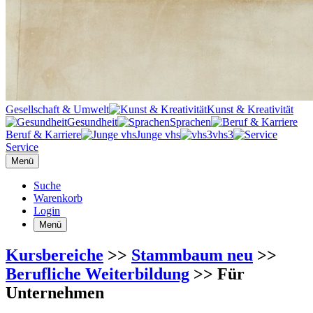
Gesellschaft & Umwelt
Kunst & Kreativität
Gesundheit
Sprachen
Beruf & Karriere
Junge vhs
vhs3
Service
Menü
Suche
Warenkorb
Login
Menü
Kursbereiche
>>
Stammbaum neu
>>
Berufliche Weiterbildung
>> Für
Unternehmen