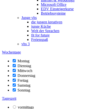
Internet & Webdesign
Microsoft Office
EDV Einsteigerkurse
Betriebssysteme
Junge vhs
die jungen kreativen
junge Küche
Welt der Sprachen
fit for future
Ferienspaß
vhs 3
Wochentage
Montag
Dienstag
Mittwoch
Donnerstag
Freitag
Samstag
Sonntag
Tageszeit
vormittags