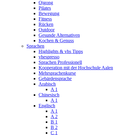
Qigong
Pilates
Bewegung
Fitness
Rücken
Outdoor
Gesunde Alternativen
Kochen & Genuss
Sprachen
Highlights & vhs Tipps
vhespresso
Sprachen Professionell
Kooperation mit der Hochschule Aalen
Mehrsprachenkurse
Gebärdensprache
Arabisch
A 1
Chinesisch
A 1
Englisch
A 1
A 2
B 1
B 2
C 1