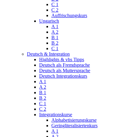
C 1
C 2
Auffrischungskurs
Ungarisch
A 1
A 2
B 1
B 2
C 1
Deutsch & Integration
Highlights & vhs Tipps
Deutsch als Fremdsprache
Deutsch als Muttersprache
Deutsch Integrationskurs
A 1
A 2
B 1
B 2
C 1
C 2
Integrationskurse
Alphabetisierungskurse
Geringliteralisiertenkurs
A 1
A 2