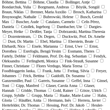
Böhme, Bettina
Böhme, Claudia
Bollinger, Antje
Bondarchuk, Yulia
Borgmann, Andreas
Böyük, Songül
Braun, Niklas
Brenner, Maria Auxilio
Brosch, Katharina
Bruynooghe, Nathalie
Bubrowski, Helene
Busch, Gerold
Max
Buscher, Aude
Catalano, Carmelo
Celis Pérez,
Daniela
Cziollek, Ingeborg
Dambacher, Ute
Dargies-
Meyer, Heike
Deißler, Tanja
Dobrzanski, Martina-Theresia
Dozententeam,
Dr. Degen,
Duckwitz, Prof. Dr. Amelie
Dust, Dr. Martin
Ebel, Martina
Eberstein, Beate
Ehrhardt, Nico
Eisele, Marianna
Ernst, Uwe
Ernst,
Dorothea
Esrefoglu, Bengü Yesim
Essmann, Theres
Fartely, Debbie
Feldmann, Prof. Dr.-Ing. Sebastian
Fendyk,
Oleksandra
Ferlinghetti, Monica
Fink-Strauß, Susanne
Finner, Christiane
Flores Verdugo, Maria Teresa
Foodbloggerin Janka,
Frank, Jutta
Freitag, Silvia
Freyer,
Johannes
Frick, Bettina
Gaidolfi, Dr. Susanna
Ganzenmiller, Paul
Garreis, Susanne
Geffel, Inna
Ginsel,
Toni
Gipp, Manfred
Glaser, Carola Anna
Glaser,
Hannah
Gödde, Thomas
Gold, Rainer
Görze, Ulrich
Grupp, Sybille
Grupp, Maria
Haake, Marie-Luise
Hahn,
Gloria
Häußler, Anita
Hermann, Inés
Herrera, Javier
Hertefelder, Dr. Thomas
Hessing, Prof. Dr. Jakob
Heuler-