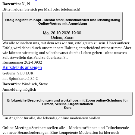
Dozent*in:
N., N.
Bitte melden Sie sich per Mail oder telefonisch!
Erfolg beginnt im Kopf - Mental stark, selbstmotiviert und leistungsfähig
Online-Vortrag mit Anmeldung
Mo.
26.10.2026 19:00
Online, Zoom
Wir alle wünschen uns, mit dem was wir tun, erfolgreich zu sein. Unser äußerer
Erfolg wird dabei durch unsere innere Haltung entscheidend mitbestimmt. Aber
wie können wir mutig und selbstbewusst durchs Leben gehen - ohne unseren
Selbstzweifeln das Feld zu überlassen?...
Kursnummer 262-10932
Kursdetails anzeigen
Gebühr:
9,00 EUR
mit Spionkarte 5,85 €
Dozent*in:
Windisch, Steve
Anmeldung möglich
Erfolgreiche Besprechungen und workshops mit Zoom online-Schulung für
Firmen, Vereine, Organisationen
Kurs
Ein Angebot für alle, die lebendig online moderieren wollen
Online-Meetings/Seminare stellen alle – Moderator*innen und Teilnehmende –
vor neue Herausforderungen. Eine kompetente Moderation ist hier noch