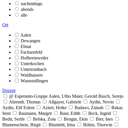
nachmittags
abends
alle
Ort
Aalen
Dewangen
Ebnat
Fachsenfeld
Hofherrnweiler
Unterkochen
Unterrombach
Waldhausen
Wasseralfingen
Dozent
@ Esperanto-Gruppe Aalen, Utho Maier, Gerold Busch, Serejo
Ahrendt, Thomas
Allgayer, Gabriele
Aydin, Nevin
Aydin, Elif Eslem
Aziret, Heike
Badawi, Zainab
Bakar,
Irem
Baumann, Margrit
Baur, Edith
Beck, Ingrid
Bedir, Serife
Belska, Zoia
Bengin, Ekin
Bier, Ines
Blumenschein, Birgit
Blumtritt, Irina
Böhm, Thorwin