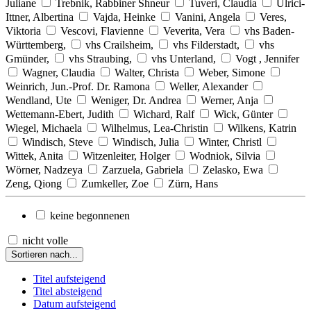
Juliane
Trebnik, Rabbiner Shneur
Tuveri, Claudia
Ulrici-
Ittner, Albertina
Vajda, Heinke
Vanini, Angela
Veres,
Viktoria
Vescovi, Flavienne
Veverita, Vera
vhs Baden-
Württemberg,
vhs Crailsheim,
vhs Filderstadt,
vhs
Gmünder,
vhs Straubing,
vhs Unterland,
Vogt , Jennifer
Wagner, Claudia
Walter, Christa
Weber, Simone
Weinrich, Jun.-Prof. Dr. Ramona
Weller, Alexander
Wendland, Ute
Weniger, Dr. Andrea
Werner, Anja
Wettemann-Ebert, Judith
Wichard, Ralf
Wick, Günter
Wiegel, Michaela
Wilhelmus, Lea-Christin
Wilkens, Katrin
Windisch, Steve
Windisch, Julia
Winter, Christl
Wittek, Anita
Witzenleiter, Holger
Wodniok, Silvia
Wörner, Nadzeya
Zarzuela, Gabriela
Zelasko, Ewa
Zeng, Qiong
Zumkeller, Zoe
Zürn, Hans
keine begonnenen
nicht volle
Sortieren nach...
Titel aufsteigend
Titel absteigend
Datum aufsteigend