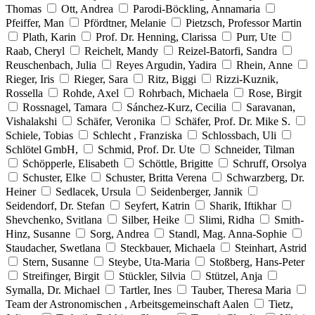
Thomas
Ott, Andrea
Parodi-Böckling, Annamaria
Pfeiffer, Man
Pfördtner, Melanie
Pietzsch, Professor Martin
Plath, Karin
Prof. Dr. Henning, Clarissa
Purr, Ute
Raab, Cheryl
Reichelt, Mandy
Reizel-Batorfi, Sandra
Reuschenbach, Julia
Reyes Argudin, Yadira
Rhein, Anne
Rieger, Iris
Rieger, Sara
Ritz, Biggi
Rizzi-Kuznik,
Rossella
Rohde, Axel
Rohrbach, Michaela
Rose, Birgit
Rossnagel, Tamara
Sánchez-Kurz, Cecilia
Saravanan,
Vishalakshi
Schäfer, Veronika
Schäfer, Prof. Dr. Mike S.
Schiele, Tobias
Schlecht , Franziska
Schlossbach, Uli
Schlötel GmbH,
Schmid, Prof. Dr. Ute
Schneider, Tilman
Schöpperle, Elisabeth
Schöttle, Brigitte
Schruff, Orsolya
Schuster, Elke
Schuster, Britta Verena
Schwarzberg, Dr.
Heiner
Sedlacek, Ursula
Seidenberger, Jannik
Seidendorf, Dr. Stefan
Seyfert, Katrin
Sharik, Iftikhar
Shevchenko, Svitlana
Silber, Heike
Slimi, Ridha
Smith-
Hinz, Susanne
Sorg, Andrea
Standl, Mag. Anna-Sophie
Staudacher, Swetlana
Steckbauer, Michaela
Steinhart, Astrid
Stern, Susanne
Steybe, Uta-Maria
Stoßberg, Hans-Peter
Streifinger, Birgit
Stückler, Silvia
Stützel, Anja
Symalla, Dr. Michael
Tartler, Ines
Tauber, Theresa Maria
Team der Astronomischen , Arbeitsgemeinschaft Aalen
Tietz,