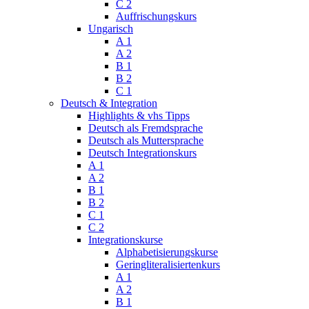
C 2
Auffrischungskurs
Ungarisch
A 1
A 2
B 1
B 2
C 1
Deutsch & Integration
Highlights & vhs Tipps
Deutsch als Fremdsprache
Deutsch als Muttersprache
Deutsch Integrationskurs
A 1
A 2
B 1
B 2
C 1
C 2
Integrationskurse
Alphabetisierungskurse
Geringliteralisiertenkurs
A 1
A 2
B 1