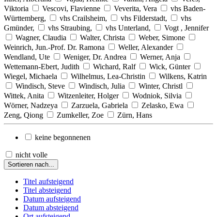
Viktoria
Vescovi, Flavienne
Veverita, Vera
vhs Baden-
Württemberg,
vhs Crailsheim,
vhs Filderstadt,
vhs
Gmünder,
vhs Straubing,
vhs Unterland,
Vogt , Jennifer
Wagner, Claudia
Walter, Christa
Weber, Simone
Weinrich, Jun.-Prof. Dr. Ramona
Weller, Alexander
Wendland, Ute
Weniger, Dr. Andrea
Werner, Anja
Wettemann-Ebert, Judith
Wichard, Ralf
Wick, Günter
Wiegel, Michaela
Wilhelmus, Lea-Christin
Wilkens, Katrin
Windisch, Steve
Windisch, Julia
Winter, Christl
Wittek, Anita
Witzenleiter, Holger
Wodniok, Silvia
Wörner, Nadzeya
Zarzuela, Gabriela
Zelasko, Ewa
Zeng, Qiong
Zumkeller, Zoe
Zürn, Hans
keine begonnenen
nicht volle
Sortieren nach...
Titel aufsteigend
Titel absteigend
Datum aufsteigend
Datum absteigend
Ort aufsteigend