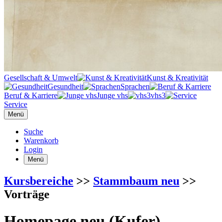
Gesellschaft & Umwelt
Kunst & Kreativität
Gesundheit
Sprachen
Beruf & Karriere
Junge vhs
vhs3
Service
Menü
Suche
Warenkorb
Login
Menü
Kursbereiche
>>
Stammbaum neu
>>
Vorträge
Homepage neu (Kufer)