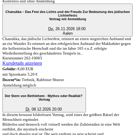
Kostenlos und ohne Anmeldung
Chanukka – Das Fest des Lichts und der Freude Zur Bedeutung des jüdischen
Lichterfests
Vortrag mit Anmeldung
Do.
26.11.2026 18:00
Aalen
Chanukka, das jüdische Lichterfest, erinnert an einen siegreichen Aufstand und
an ein Wunder. Es erinnert an den erfolgreichen Aufstand der Makkabäer gegen
die hellenistische Herrschaft und die im Jahre 165 v.u.Z. erfolgte
Wiederherstellung des geschändeten Tempels in...
Kursnummer 262-10065
Kursdetails anzeigen
Gebühr:
8,00 EUR
mit Spionkarte 5,20 €
Dozent*in:
Trebnik, Rabbiner Shneur
Anmeldung möglich
Der Stern von Bethlehem - Mythos oder Realität?
Vortrag
Di.
08.12.2026 20:00
In diesem bewusst bilderlosen Vortrag, wird eines der größten Rätsel der
Menschheit ergründet.
Bilderlos und dennoch voll virtuell werden die Zuhörenden in eine Welt
entführt, die mystisch erscheint
und doch absolut real ist. Die weit entfernt zu sein scheint und...