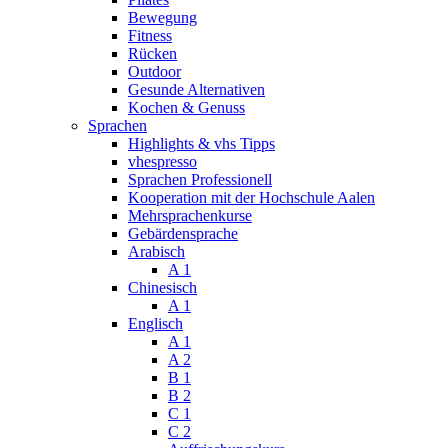
Bewegung
Fitness
Rücken
Outdoor
Gesunde Alternativen
Kochen & Genuss
Sprachen
Highlights & vhs Tipps
vhespresso
Sprachen Professionell
Kooperation mit der Hochschule Aalen
Mehrsprachenkurse
Gebärdensprache
Arabisch
A 1
Chinesisch
A 1
Englisch
A 1
A 2
B 1
B 2
C 1
C 2