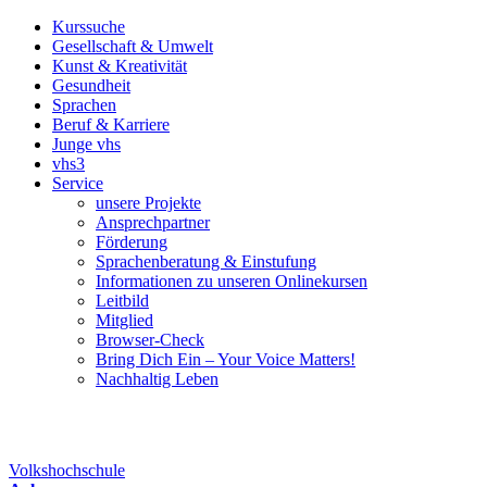
Kurssuche
Gesellschaft & Umwelt
Kunst & Kreativität
Gesundheit
Sprachen
Beruf & Karriere
Junge vhs
vhs3
Service
unsere Projekte
Ansprechpartner
Förderung
Sprachenberatung & Einstufung
Informationen zu unseren Onlinekursen
Leitbild
Mitglied
Browser-Check
Bring Dich Ein – Your Voice Matters!
Nachhaltig Leben
Volkshochschule