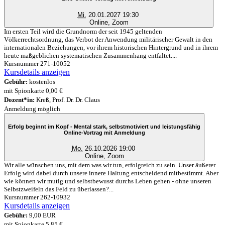
Mi.
20.01.2027 19:30
Online, Zoom
Im ersten Teil wird die Grundnorm der seit 1945 geltenden
Völkerrechtsordnung, das Verbot der Anwendung militärischer Gewalt in den
internationalen Beziehungen, vor ihrem historischen Hintergrund und in ihrem
heute maßgeblichen systematischen Zusammenhang entfaltet....
Kursnummer 271-10052
Kursdetails anzeigen
Gebühr:
kostenlos
mit Spionkarte 0,00 €
Dozent*in:
Kreß, Prof. Dr. Dr. Claus
Anmeldung möglich
Erfolg beginnt im Kopf - Mental stark, selbstmotiviert und leistungsfähig
Online-Vortrag mit Anmeldung
Mo.
26.10.2026 19:00
Online, Zoom
Wir alle wünschen uns, mit dem was wir tun, erfolgreich zu sein. Unser äußerer
Erfolg wird dabei durch unsere innere Haltung entscheidend mitbestimmt. Aber
wie können wir mutig und selbstbewusst durchs Leben gehen - ohne unseren
Selbstzweifeln das Feld zu überlassen?...
Kursnummer 262-10932
Kursdetails anzeigen
Gebühr:
9,00 EUR
mit Spionkarte 5,85 €