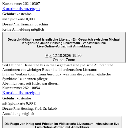
Kursnummer 262-10307
Kursdetails anzeigen
Gebühr:
kostenlos
mit Spionkarte 0,00 €
Dozent*in:
Kranzen, Joachim
Keine Anmeldung möglich
Deutsch-jüdische und israelische Literatur Ein Gespräch zwischen Michael
Krüger und Jakob Hessing Livestream - vhs.wissen live
Live-Online-Vortrag mit Anmeldung
Mo.
12.10.2026 19:30
Online, Zoom
Seit Heinrich Heine und bis in die Gegenwart sind jüdische Autoren und
Autorinnen ein wichtiger Bestandteil der deutschen Literatur.
In ihren Werken kommt zum Ausdruck, was man die „deutsch-jüdische
Symbiose“ zu nennen pflegte.
Aber nicht erst seit Hitler war dieser...
Kursnummer 262-10054
Kursdetails anzeigen
Gebühr:
kostenlos
mit Spionkarte 0,00 €
Dozent*in:
Hessing, Prof. Dr. Jakob
Anmeldung möglich
Die Frage von Krieg und Frieden im Völkerrecht Livestream - vhs.wissen live
Live-Online-Vortrag mit Anmeldung