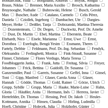
Bondarchuk, Yulia
Borgmann, Andreas
Böyük, Songül
Braun, Niklas
Brenner, Maria Auxilio
Brosch, Katharina
Bruynooghe, Nathalie
Bubrowski, Helene
Busch, Gerold
Max
Buscher, Aude
Catalano, Carmelo
Celis Pérez,
Daniela
Cziollek, Ingeborg
Dambacher, Ute
Dargies-
Meyer, Heike
Deißler, Tanja
Dobrzanski, Martina-Theresia
Dozententeam,
Dr. Degen,
Duckwitz, Prof. Dr. Amelie
Dust, Dr. Martin
Ebel, Martina
Eberstein, Beate
Ehrhardt, Nico
Eisele, Marianna
Ernst, Uwe
Ernst,
Dorothea
Esrefoglu, Bengü Yesim
Essmann, Theres
Fartely, Debbie
Feldmann, Prof. Dr.-Ing. Sebastian
Fendyk,
Oleksandra
Ferlinghetti, Monica
Fink-Strauß, Susanne
Finner, Christiane
Flores Verdugo, Maria Teresa
Foodbloggerin Janka,
Frank, Jutta
Freitag, Silvia
Freyer,
Johannes
Frick, Bettina
Gaidolfi, Dr. Susanna
Ganzenmiller, Paul
Garreis, Susanne
Geffel, Inna
Ginsel,
Toni
Gipp, Manfred
Glaser, Carola Anna
Glaser,
Hannah
Gödde, Thomas
Gold, Rainer
Görze, Ulrich
Grupp, Sybille
Grupp, Maria
Haake, Marie-Luise
Hahn,
Gloria
Häußler, Anita
Hermann, Inés
Herrera, Javier
Hertefelder, Dr. Thomas
Hessing, Prof. Dr. Jakob
Heuler-
Kottmann, Annika
Hinsen, Claudia
Hirling, Ludmilla
Hoeft, Christine
Holecek, Julia
Holzhofer, Günter