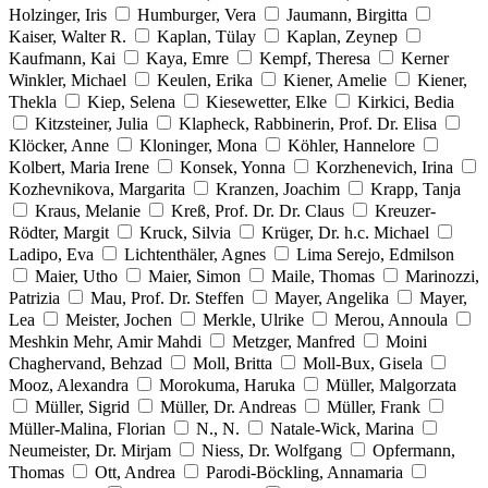
Holzinger, Iris
Humburger, Vera
Jaumann, Birgitta
Kaiser, Walter R.
Kaplan, Tülay
Kaplan, Zeynep
Kaufmann, Kai
Kaya, Emre
Kempf, Theresa
Kerner
Winkler, Michael
Keulen, Erika
Kiener, Amelie
Kiener,
Thekla
Kiep, Selena
Kiesewetter, Elke
Kirkici, Bedia
Kitzsteiner, Julia
Klapheck, Rabbinerin, Prof. Dr. Elisa
Klöcker, Anne
Kloninger, Mona
Köhler, Hannelore
Kolbert, Maria Irene
Konsek, Yonna
Korzhenevich, Irina
Kozhevnikova, Margarita
Kranzen, Joachim
Krapp, Tanja
Kraus, Melanie
Kreß, Prof. Dr. Dr. Claus
Kreuzer-
Rödter, Margit
Kruck, Silvia
Krüger, Dr. h.c. Michael
Ladipo, Eva
Lichtenthäler, Agnes
Lima Serejo, Edmilson
Maier, Utho
Maier, Simon
Maile, Thomas
Marinozzi,
Patrizia
Mau, Prof. Dr. Steffen
Mayer, Angelika
Mayer,
Lea
Meister, Jochen
Merkle, Ulrike
Merou, Annoula
Meshkin Mehr, Amir Mahdi
Metzger, Manfred
Moini
Chaghervand, Behzad
Moll, Britta
Moll-Bux, Gisela
Mooz, Alexandra
Morokuma, Haruka
Müller, Malgorzata
Müller, Sigrid
Müller, Dr. Andreas
Müller, Frank
Müller-Malina, Florian
N., N.
Natale-Wick, Marina
Neumeister, Dr. Mirjam
Niess, Dr. Wolfgang
Opfermann,
Thomas
Ott, Andrea
Parodi-Böckling, Annamaria