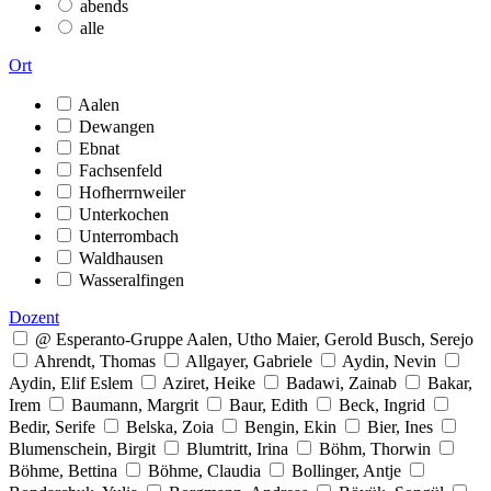
abends
alle
Ort
Aalen
Dewangen
Ebnat
Fachsenfeld
Hofherrnweiler
Unterkochen
Unterrombach
Waldhausen
Wasseralfingen
Dozent
@ Esperanto-Gruppe Aalen, Utho Maier, Gerold Busch, Serejo
Ahrendt, Thomas
Allgayer, Gabriele
Aydin, Nevin
Aydin, Elif Eslem
Aziret, Heike
Badawi, Zainab
Bakar,
Irem
Baumann, Margrit
Baur, Edith
Beck, Ingrid
Bedir, Serife
Belska, Zoia
Bengin, Ekin
Bier, Ines
Blumenschein, Birgit
Blumtritt, Irina
Böhm, Thorwin
Böhme, Bettina
Böhme, Claudia
Bollinger, Antje