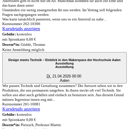
Asteroiden gibt es nicht nur im All. Manchmal kommen sie auch zur Erde und
das kann dann unter
Umständen ein wenig unangenehm für uns werden. Im Vortrag soll folgenden
Fragen nachgegangen werden:
Was kann tatsächlich passieren, wenn uns so ein Asteroid zu nahe...
Kursnummer 262-10306
Kursdetails anzeigen
Gebühr:
kostenlos
mit Spionkarte 0,00 €
Dozent*in:
Gödde, Thomas
Keine Anmeldung möglich
Design meets Technik – Einblick in den Makerspace der Hochschule Aalen
Ausstellung
Ausstellung
Di.
21.04.2026 00:00
Aalen
Wie passen Technik und Gestaltung zusammen? Die Antwort sehen wir in den
Produkten, die uns permanent umgeben. In ihnen steckt oft viel Technik. Sie
sollen uns aber auch gefallen und einfach zu benutzen sein. Aus diesem Grund
müssen Ingenieur:innen eng mit...
Kursnummer 261-10081
Kursdetails anzeigen
Gebühr:
kostenlos
mit Spionkarte 0,00 €
Dozent*in:
Pietzsch, Professor Martin