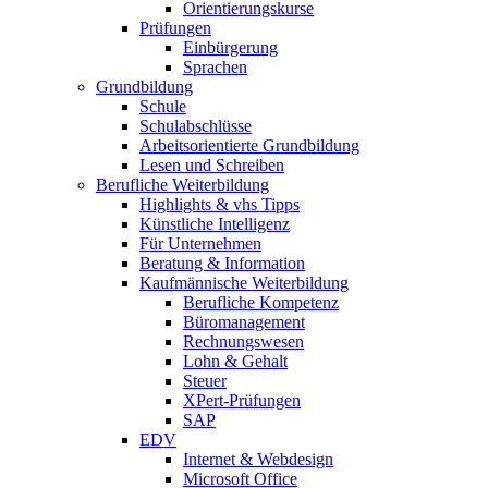
Orientierungskurse
Prüfungen
Einbürgerung
Sprachen
Grundbildung
Schule
Schulabschlüsse
Arbeitsorientierte Grundbildung
Lesen und Schreiben
Berufliche Weiterbildung
Highlights & vhs Tipps
Künstliche Intelligenz
Für Unternehmen
Beratung & Information
Kaufmännische Weiterbildung
Berufliche Kompetenz
Büromanagement
Rechnungswesen
Lohn & Gehalt
Steuer
XPert-Prüfungen
SAP
EDV
Internet & Webdesign
Microsoft Office