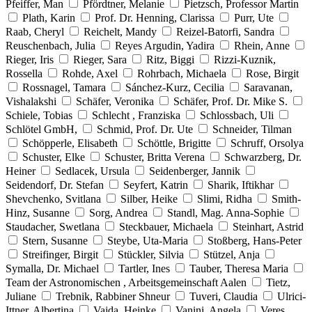
Pfeiffer, Man
Pfördtner, Melanie
Pietzsch, Professor Martin
Plath, Karin
Prof. Dr. Henning, Clarissa
Purr, Ute
Raab, Cheryl
Reichelt, Mandy
Reizel-Batorfi, Sandra
Reuschenbach, Julia
Reyes Argudin, Yadira
Rhein, Anne
Rieger, Iris
Rieger, Sara
Ritz, Biggi
Rizzi-Kuznik,
Rossella
Rohde, Axel
Rohrbach, Michaela
Rose, Birgit
Rossnagel, Tamara
Sánchez-Kurz, Cecilia
Saravanan,
Vishalakshi
Schäfer, Veronika
Schäfer, Prof. Dr. Mike S.
Schiele, Tobias
Schlecht , Franziska
Schlossbach, Uli
Schlötel GmbH,
Schmid, Prof. Dr. Ute
Schneider, Tilman
Schöpperle, Elisabeth
Schöttle, Brigitte
Schruff, Orsolya
Schuster, Elke
Schuster, Britta Verena
Schwarzberg, Dr.
Heiner
Sedlacek, Ursula
Seidenberger, Jannik
Seidendorf, Dr. Stefan
Seyfert, Katrin
Sharik, Iftikhar
Shevchenko, Svitlana
Silber, Heike
Slimi, Ridha
Smith-
Hinz, Susanne
Sorg, Andrea
Standl, Mag. Anna-Sophie
Staudacher, Swetlana
Steckbauer, Michaela
Steinhart, Astrid
Stern, Susanne
Steybe, Uta-Maria
Stoßberg, Hans-Peter
Streifinger, Birgit
Stückler, Silvia
Stützel, Anja
Symalla, Dr. Michael
Tartler, Ines
Tauber, Theresa Maria
Team der Astronomischen , Arbeitsgemeinschaft Aalen
Tietz,
Juliane
Trebnik, Rabbiner Shneur
Tuveri, Claudia
Ulrici-
Ittner, Albertina
Vajda, Heinke
Vanini, Angela
Veres,