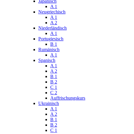
Japanisch
A 1
Neugriechisch
A 1
A 2
Niederländisch
A 1
Portugiesisch
B 1
Rumänisch
A 1
Spanisch
A 1
A 2
B 1
B 2
C 1
C 2
Auffrischungskurs
Ukrainisch
A 1
A 2
B 1
B 2
C 1