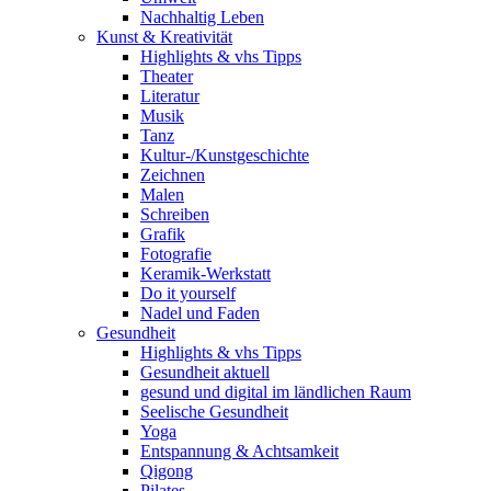
Nachhaltig Leben
Kunst & Kreativität
Highlights & vhs Tipps
Theater
Literatur
Musik
Tanz
Kultur-/Kunstgeschichte
Zeichnen
Malen
Schreiben
Grafik
Fotografie
Keramik-Werkstatt
Do it yourself
Nadel und Faden
Gesundheit
Highlights & vhs Tipps
Gesundheit aktuell
gesund und digital im ländlichen Raum
Seelische Gesundheit
Yoga
Entspannung & Achtsamkeit
Qigong
Pilates