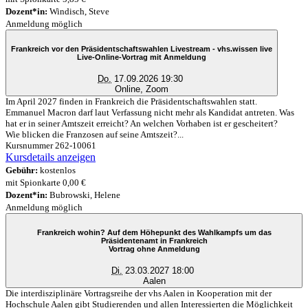
Dozent*in:
Windisch, Steve
Anmeldung möglich
Frankreich vor den Präsidentschaftswahlen Livestream - vhs.wissen live
Live-Online-Vortrag mit Anmeldung
Do.
17.09.2026 19:30
Online, Zoom
Im April 2027 finden in Frankreich die Präsidentschaftswahlen statt.
Emmanuel Macron darf laut Verfassung nicht mehr als Kandidat antreten. Was
hat er in seiner Amtszeit erreicht? An welchen Vorhaben ist er gescheitert?
Wie blicken die Franzosen auf seine Amtszeit?...
Kursnummer 262-10061
Kursdetails anzeigen
Gebühr:
kostenlos
mit Spionkarte 0,00 €
Dozent*in:
Bubrowski, Helene
Anmeldung möglich
Frankreich wohin? Auf dem Höhepunkt des Wahlkampfs um das
Präsidentenamt in Frankreich
Vortrag ohne Anmeldung
Di.
23.03.2027 18:00
Aalen
Die interdisziplinäre Vortragsreihe der vhs Aalen in Kooperation mit der
Hochschule Aalen gibt Studierenden und allen Interessierten die Möglichkeit