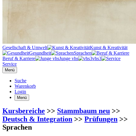
Gesellschaft & Umwelt
Kunst & Kreativität
Gesundheit
Sprachen
Beruf & Karriere
Junge vhs
vhs3
Service
Menü
Suche
Warenkorb
Login
Menü
Kursbereiche
>>
Stammbaum neu
>>
Deutsch & Integration
>>
Prüfungen
>>
Sprachen