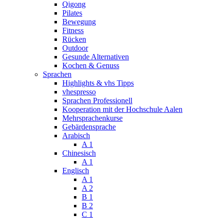
Qigong
Pilates
Bewegung
Fitness
Rücken
Outdoor
Gesunde Alternativen
Kochen & Genuss
Sprachen
Highlights & vhs Tipps
vhespresso
Sprachen Professionell
Kooperation mit der Hochschule Aalen
Mehrsprachenkurse
Gebärdensprache
Arabisch
A 1
Chinesisch
A 1
Englisch
A 1
A 2
B 1
B 2
C 1