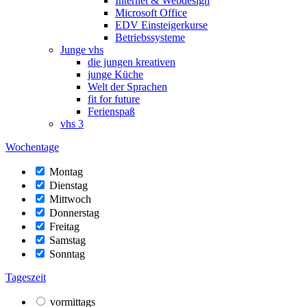
Internet & Webdesign
Microsoft Office
EDV Einsteigerkurse
Betriebssysteme
Junge vhs
die jungen kreativen
junge Küche
Welt der Sprachen
fit for future
Ferienspaß
vhs 3
Wochentage
Montag
Dienstag
Mittwoch
Donnerstag
Freitag
Samstag
Sonntag
Tageszeit
vormittags