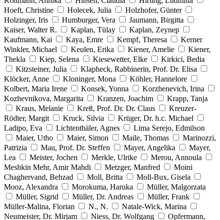
Kottmann, Annika
Hinsen, Claudia
Hirling, Ludmilla
Hoeft, Christine
Holecek, Julia
Holzhofer, Günter
Holzinger, Iris
Humburger, Vera
Jaumann, Birgitta
Kaiser, Walter R.
Kaplan, Tülay
Kaplan, Zeynep
Kaufmann, Kai
Kaya, Emre
Kempf, Theresa
Kerner
Winkler, Michael
Keulen, Erika
Kiener, Amelie
Kiener,
Thekla
Kiep, Selena
Kiesewetter, Elke
Kirkici, Bedia
Kitzsteiner, Julia
Klapheck, Rabbinerin, Prof. Dr. Elisa
Klöcker, Anne
Kloninger, Mona
Köhler, Hannelore
Kolbert, Maria Irene
Konsek, Yonna
Korzhenevich, Irina
Kozhevnikova, Margarita
Kranzen, Joachim
Krapp, Tanja
Kraus, Melanie
Kreß, Prof. Dr. Dr. Claus
Kreuzer-
Rödter, Margit
Kruck, Silvia
Krüger, Dr. h.c. Michael
Ladipo, Eva
Lichtenthäler, Agnes
Lima Serejo, Edmilson
Maier, Utho
Maier, Simon
Maile, Thomas
Marinozzi,
Patrizia
Mau, Prof. Dr. Steffen
Mayer, Angelika
Mayer,
Lea
Meister, Jochen
Merkle, Ulrike
Merou, Annoula
Meshkin Mehr, Amir Mahdi
Metzger, Manfred
Moini
Chaghervand, Behzad
Moll, Britta
Moll-Bux, Gisela
Mooz, Alexandra
Morokuma, Haruka
Müller, Malgorzata
Müller, Sigrid
Müller, Dr. Andreas
Müller, Frank
Müller-Malina, Florian
N., N.
Natale-Wick, Marina
Neumeister, Dr. Mirjam
Niess, Dr. Wolfgang
Opfermann,