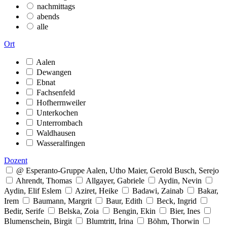
nachmittags
abends
alle
Ort
Aalen
Dewangen
Ebnat
Fachsenfeld
Hofherrnweiler
Unterkochen
Unterrombach
Waldhausen
Wasseralfingen
Dozent
@ Esperanto-Gruppe Aalen, Utho Maier, Gerold Busch, Serejo
Ahrendt, Thomas
Allgayer, Gabriele
Aydin, Nevin
Aydin, Elif Eslem
Aziret, Heike
Badawi, Zainab
Bakar,
Irem
Baumann, Margrit
Baur, Edith
Beck, Ingrid
Bedir, Serife
Belska, Zoia
Bengin, Ekin
Bier, Ines
Blumenschein, Birgit
Blumtritt, Irina
Böhm, Thorwin