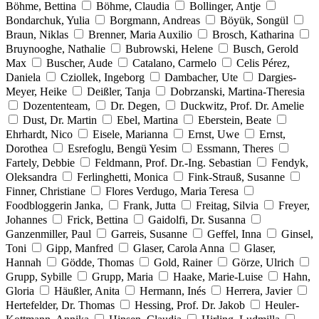
Böhme, Bettina
Böhme, Claudia
Bollinger, Antje
Bondarchuk, Yulia
Borgmann, Andreas
Böyük, Songül
Braun, Niklas
Brenner, Maria Auxilio
Brosch, Katharina
Bruynooghe, Nathalie
Bubrowski, Helene
Busch, Gerold
Max
Buscher, Aude
Catalano, Carmelo
Celis Pérez,
Daniela
Cziollek, Ingeborg
Dambacher, Ute
Dargies-
Meyer, Heike
Deißler, Tanja
Dobrzanski, Martina-Theresia
Dozententeam,
Dr. Degen,
Duckwitz, Prof. Dr. Amelie
Dust, Dr. Martin
Ebel, Martina
Eberstein, Beate
Ehrhardt, Nico
Eisele, Marianna
Ernst, Uwe
Ernst,
Dorothea
Esrefoglu, Bengü Yesim
Essmann, Theres
Fartely, Debbie
Feldmann, Prof. Dr.-Ing. Sebastian
Fendyk,
Oleksandra
Ferlinghetti, Monica
Fink-Strauß, Susanne
Finner, Christiane
Flores Verdugo, Maria Teresa
Foodbloggerin Janka,
Frank, Jutta
Freitag, Silvia
Freyer,
Johannes
Frick, Bettina
Gaidolfi, Dr. Susanna
Ganzenmiller, Paul
Garreis, Susanne
Geffel, Inna
Ginsel,
Toni
Gipp, Manfred
Glaser, Carola Anna
Glaser,
Hannah
Gödde, Thomas
Gold, Rainer
Görze, Ulrich
Grupp, Sybille
Grupp, Maria
Haake, Marie-Luise
Hahn,
Gloria
Häußler, Anita
Hermann, Inés
Herrera, Javier
Hertefelder, Dr. Thomas
Hessing, Prof. Dr. Jakob
Heuler-