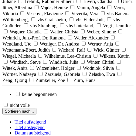
Juliane
Trebnik, Rabbiner Shneur
Tuveri, Claudia
Ulrici-
Ittner, Albertina
Vajda, Heinke
Vanini, Angela
Veres,
Viktoria
Vescovi, Flavienne
Veverita, Vera
vhs Baden-
Württemberg,
vhs Crailsheim,
vhs Filderstadt,
vhs
Gmünder,
vhs Straubing,
vhs Unterland,
Vogt , Jennifer
Wagner, Claudia
Walter, Christa
Weber, Simone
Weinrich, Jun.-Prof. Dr. Ramona
Weller, Alexander
Wendland, Ute
Weniger, Dr. Andrea
Werner, Anja
Wettemann-Ebert, Judith
Wichard, Ralf
Wick, Günter
Wiegel, Michaela
Wilhelmus, Lea-Christin
Wilkens, Katrin
Windisch, Steve
Windisch, Julia
Winter, Christl
Wittek, Anita
Witzenleiter, Holger
Wodniok, Silvia
Wörner, Nadzeya
Zarzuela, Gabriela
Zelasko, Ewa
Zeng, Qiong
Zumkeller, Zoe
Zürn, Hans
keine begonnenen
nicht volle
Sortieren nach...
Titel aufsteigend
Titel absteigend
Datum aufsteigend