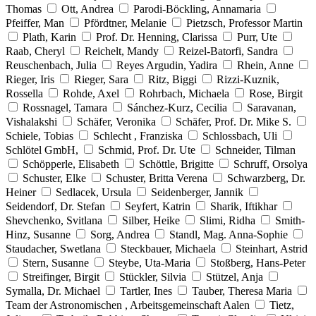
Thomas
Ott, Andrea
Parodi-Böckling, Annamaria
Pfeiffer, Man
Pfördtner, Melanie
Pietzsch, Professor Martin
Plath, Karin
Prof. Dr. Henning, Clarissa
Purr, Ute
Raab, Cheryl
Reichelt, Mandy
Reizel-Batorfi, Sandra
Reuschenbach, Julia
Reyes Argudin, Yadira
Rhein, Anne
Rieger, Iris
Rieger, Sara
Ritz, Biggi
Rizzi-Kuznik,
Rossella
Rohde, Axel
Rohrbach, Michaela
Rose, Birgit
Rossnagel, Tamara
Sánchez-Kurz, Cecilia
Saravanan,
Vishalakshi
Schäfer, Veronika
Schäfer, Prof. Dr. Mike S.
Schiele, Tobias
Schlecht , Franziska
Schlossbach, Uli
Schlötel GmbH,
Schmid, Prof. Dr. Ute
Schneider, Tilman
Schöpperle, Elisabeth
Schöttle, Brigitte
Schruff, Orsolya
Schuster, Elke
Schuster, Britta Verena
Schwarzberg, Dr.
Heiner
Sedlacek, Ursula
Seidenberger, Jannik
Seidendorf, Dr. Stefan
Seyfert, Katrin
Sharik, Iftikhar
Shevchenko, Svitlana
Silber, Heike
Slimi, Ridha
Smith-
Hinz, Susanne
Sorg, Andrea
Standl, Mag. Anna-Sophie
Staudacher, Swetlana
Steckbauer, Michaela
Steinhart, Astrid
Stern, Susanne
Steybe, Uta-Maria
Stoßberg, Hans-Peter
Streifinger, Birgit
Stückler, Silvia
Stützel, Anja
Symalla, Dr. Michael
Tartler, Ines
Tauber, Theresa Maria
Team der Astronomischen , Arbeitsgemeinschaft Aalen
Tietz,