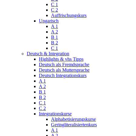
C 1
C 2
Auffrischungskurs
Ungarisch
A 1
A 2
B 1
B 2
C 1
Deutsch & Integration
Highlights & vhs Tipps
Deutsch als Fremdsprache
Deutsch als Muttersprache
Deutsch Integrationskurs
A 1
A 2
B 1
B 2
C 1
C 2
Integrationskurse
Alphabetisierungskurse
Geringliteralisiertenkurs
A 1
A 2