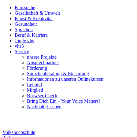
Kurssuche
Gesellschaft & Umwelt
Kunst & Kreativität
Gesundheit
Sprachen
Beruf & Karriere
Junge vhs
vhs3
Service
unsere Projekte
Ansprechpartner
Förderung
Sprachenberatung & Einstufung
Informationen zu unseren Onlinekursen
Leitbild
Mitglied
Browser-Check
Bring Dich Ein – Your Voice Matters!
Nachhaltig Leben
Volkshochschule