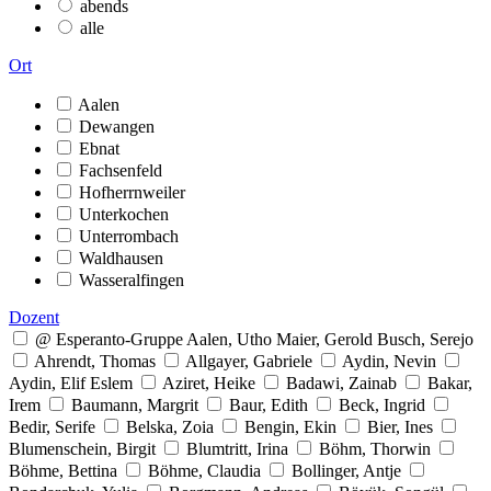
abends
alle
Ort
Aalen
Dewangen
Ebnat
Fachsenfeld
Hofherrnweiler
Unterkochen
Unterrombach
Waldhausen
Wasseralfingen
Dozent
@ Esperanto-Gruppe Aalen, Utho Maier, Gerold Busch, Serejo
Ahrendt, Thomas
Allgayer, Gabriele
Aydin, Nevin
Aydin, Elif Eslem
Aziret, Heike
Badawi, Zainab
Bakar,
Irem
Baumann, Margrit
Baur, Edith
Beck, Ingrid
Bedir, Serife
Belska, Zoia
Bengin, Ekin
Bier, Ines
Blumenschein, Birgit
Blumtritt, Irina
Böhm, Thorwin
Böhme, Bettina
Böhme, Claudia
Bollinger, Antje