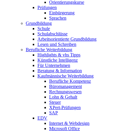
Orientierungskurse
Prüfungen
Einbürgerung
Sprachen
Grundbildung
Schule
Schulabschlüsse
Arbeitsorientierte Grundbildung
Lesen und Schreiben
Berufliche Weiterbildung
Highlights & vhs Tipps
Künstliche Intelligenz
Für Unternehmen
Beratung & Information
Kaufmännische Weiterbildung
Berufliche Kompetenz
Büromanagement
Rechnungswesen
Lohn & Gehalt
Steuer
XPert-Prüfungen
SAP
EDV
Internet & Webdesign
Microsoft Office