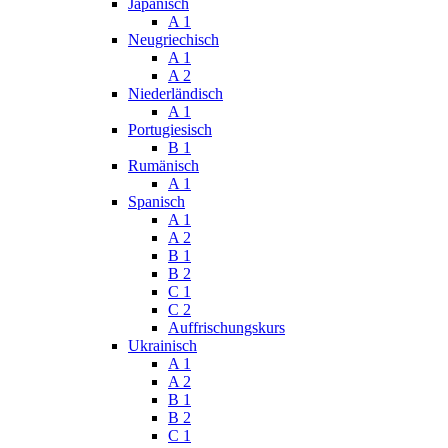
Japanisch
A 1
Neugriechisch
A 1
A 2
Niederländisch
A 1
Portugiesisch
B 1
Rumänisch
A 1
Spanisch
A 1
A 2
B 1
B 2
C 1
C 2
Auffrischungskurs
Ukrainisch
A 1
A 2
B 1
B 2
C 1