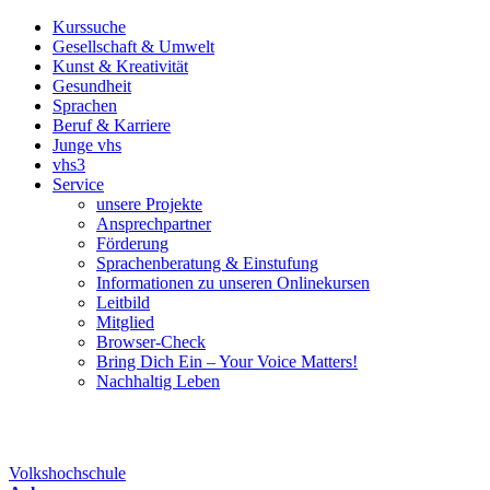
Kurssuche
Gesellschaft & Umwelt
Kunst & Kreativität
Gesundheit
Sprachen
Beruf & Karriere
Junge vhs
vhs3
Service
unsere Projekte
Ansprechpartner
Förderung
Sprachenberatung & Einstufung
Informationen zu unseren Onlinekursen
Leitbild
Mitglied
Browser-Check
Bring Dich Ein – Your Voice Matters!
Nachhaltig Leben
Volkshochschule