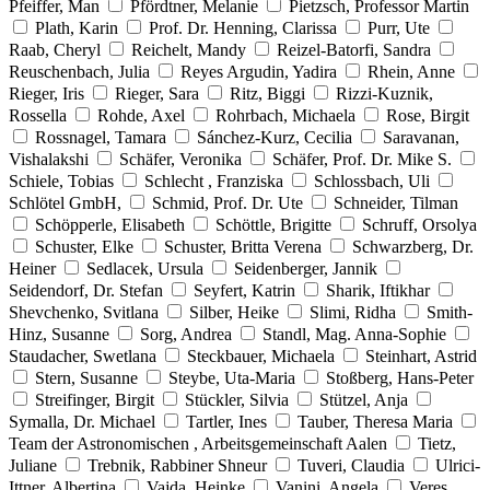
Pfeiffer, Man
Pfördtner, Melanie
Pietzsch, Professor Martin
Plath, Karin
Prof. Dr. Henning, Clarissa
Purr, Ute
Raab, Cheryl
Reichelt, Mandy
Reizel-Batorfi, Sandra
Reuschenbach, Julia
Reyes Argudin, Yadira
Rhein, Anne
Rieger, Iris
Rieger, Sara
Ritz, Biggi
Rizzi-Kuznik,
Rossella
Rohde, Axel
Rohrbach, Michaela
Rose, Birgit
Rossnagel, Tamara
Sánchez-Kurz, Cecilia
Saravanan,
Vishalakshi
Schäfer, Veronika
Schäfer, Prof. Dr. Mike S.
Schiele, Tobias
Schlecht , Franziska
Schlossbach, Uli
Schlötel GmbH,
Schmid, Prof. Dr. Ute
Schneider, Tilman
Schöpperle, Elisabeth
Schöttle, Brigitte
Schruff, Orsolya
Schuster, Elke
Schuster, Britta Verena
Schwarzberg, Dr.
Heiner
Sedlacek, Ursula
Seidenberger, Jannik
Seidendorf, Dr. Stefan
Seyfert, Katrin
Sharik, Iftikhar
Shevchenko, Svitlana
Silber, Heike
Slimi, Ridha
Smith-
Hinz, Susanne
Sorg, Andrea
Standl, Mag. Anna-Sophie
Staudacher, Swetlana
Steckbauer, Michaela
Steinhart, Astrid
Stern, Susanne
Steybe, Uta-Maria
Stoßberg, Hans-Peter
Streifinger, Birgit
Stückler, Silvia
Stützel, Anja
Symalla, Dr. Michael
Tartler, Ines
Tauber, Theresa Maria
Team der Astronomischen , Arbeitsgemeinschaft Aalen
Tietz,
Juliane
Trebnik, Rabbiner Shneur
Tuveri, Claudia
Ulrici-
Ittner, Albertina
Vajda, Heinke
Vanini, Angela
Veres,