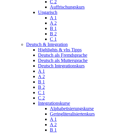
C 2
Auffrischungskurs
Ungarisch
A 1
A 2
B 1
B 2
C 1
Deutsch & Integration
Highlights & vhs Tipps
Deutsch als Fremdsprache
Deutsch als Muttersprache
Deutsch Integrationskurs
A 1
A 2
B 1
B 2
C 1
C 2
Integrationskurse
Alphabetisierungskurse
Geringliteralisiertenkurs
A 1
A 2
B 1