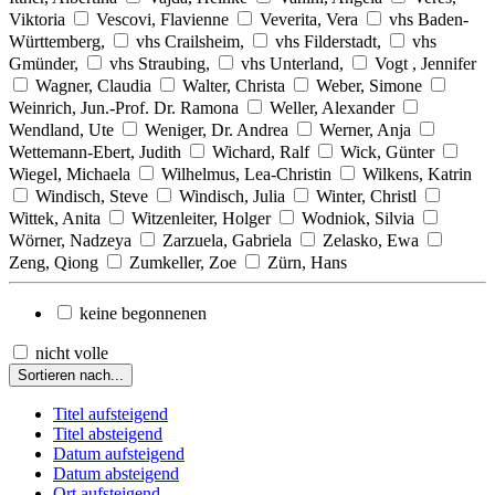
Viktoria
Vescovi, Flavienne
Veverita, Vera
vhs Baden-
Württemberg,
vhs Crailsheim,
vhs Filderstadt,
vhs
Gmünder,
vhs Straubing,
vhs Unterland,
Vogt , Jennifer
Wagner, Claudia
Walter, Christa
Weber, Simone
Weinrich, Jun.-Prof. Dr. Ramona
Weller, Alexander
Wendland, Ute
Weniger, Dr. Andrea
Werner, Anja
Wettemann-Ebert, Judith
Wichard, Ralf
Wick, Günter
Wiegel, Michaela
Wilhelmus, Lea-Christin
Wilkens, Katrin
Windisch, Steve
Windisch, Julia
Winter, Christl
Wittek, Anita
Witzenleiter, Holger
Wodniok, Silvia
Wörner, Nadzeya
Zarzuela, Gabriela
Zelasko, Ewa
Zeng, Qiong
Zumkeller, Zoe
Zürn, Hans
keine begonnenen
nicht volle
Sortieren nach...
Titel aufsteigend
Titel absteigend
Datum aufsteigend
Datum absteigend
Ort aufsteigend