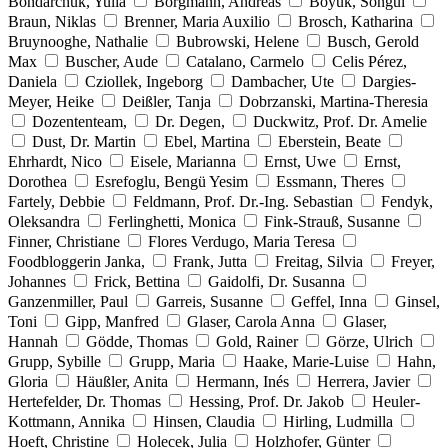
Bondarchuk, Yulia
Borgmann, Andreas
Böyük, Songül
Braun, Niklas
Brenner, Maria Auxilio
Brosch, Katharina
Bruynooghe, Nathalie
Bubrowski, Helene
Busch, Gerold
Max
Buscher, Aude
Catalano, Carmelo
Celis Pérez,
Daniela
Cziollek, Ingeborg
Dambacher, Ute
Dargies-
Meyer, Heike
Deißler, Tanja
Dobrzanski, Martina-Theresia
Dozententeam,
Dr. Degen,
Duckwitz, Prof. Dr. Amelie
Dust, Dr. Martin
Ebel, Martina
Eberstein, Beate
Ehrhardt, Nico
Eisele, Marianna
Ernst, Uwe
Ernst,
Dorothea
Esrefoglu, Bengü Yesim
Essmann, Theres
Fartely, Debbie
Feldmann, Prof. Dr.-Ing. Sebastian
Fendyk,
Oleksandra
Ferlinghetti, Monica
Fink-Strauß, Susanne
Finner, Christiane
Flores Verdugo, Maria Teresa
Foodbloggerin Janka,
Frank, Jutta
Freitag, Silvia
Freyer,
Johannes
Frick, Bettina
Gaidolfi, Dr. Susanna
Ganzenmiller, Paul
Garreis, Susanne
Geffel, Inna
Ginsel,
Toni
Gipp, Manfred
Glaser, Carola Anna
Glaser,
Hannah
Gödde, Thomas
Gold, Rainer
Görze, Ulrich
Grupp, Sybille
Grupp, Maria
Haake, Marie-Luise
Hahn,
Gloria
Häußler, Anita
Hermann, Inés
Herrera, Javier
Hertefelder, Dr. Thomas
Hessing, Prof. Dr. Jakob
Heuler-
Kottmann, Annika
Hinsen, Claudia
Hirling, Ludmilla
Hoeft, Christine
Holecek, Julia
Holzhofer, Günter