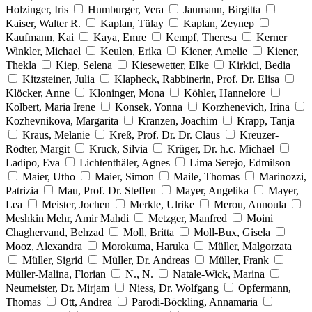
Holzinger, Iris
Humburger, Vera
Jaumann, Birgitta
Kaiser, Walter R.
Kaplan, Tülay
Kaplan, Zeynep
Kaufmann, Kai
Kaya, Emre
Kempf, Theresa
Kerner
Winkler, Michael
Keulen, Erika
Kiener, Amelie
Kiener,
Thekla
Kiep, Selena
Kiesewetter, Elke
Kirkici, Bedia
Kitzsteiner, Julia
Klapheck, Rabbinerin, Prof. Dr. Elisa
Klöcker, Anne
Kloninger, Mona
Köhler, Hannelore
Kolbert, Maria Irene
Konsek, Yonna
Korzhenevich, Irina
Kozhevnikova, Margarita
Kranzen, Joachim
Krapp, Tanja
Kraus, Melanie
Kreß, Prof. Dr. Dr. Claus
Kreuzer-
Rödter, Margit
Kruck, Silvia
Krüger, Dr. h.c. Michael
Ladipo, Eva
Lichtenthäler, Agnes
Lima Serejo, Edmilson
Maier, Utho
Maier, Simon
Maile, Thomas
Marinozzi,
Patrizia
Mau, Prof. Dr. Steffen
Mayer, Angelika
Mayer,
Lea
Meister, Jochen
Merkle, Ulrike
Merou, Annoula
Meshkin Mehr, Amir Mahdi
Metzger, Manfred
Moini
Chaghervand, Behzad
Moll, Britta
Moll-Bux, Gisela
Mooz, Alexandra
Morokuma, Haruka
Müller, Malgorzata
Müller, Sigrid
Müller, Dr. Andreas
Müller, Frank
Müller-Malina, Florian
N., N.
Natale-Wick, Marina
Neumeister, Dr. Mirjam
Niess, Dr. Wolfgang
Opfermann,
Thomas
Ott, Andrea
Parodi-Böckling, Annamaria