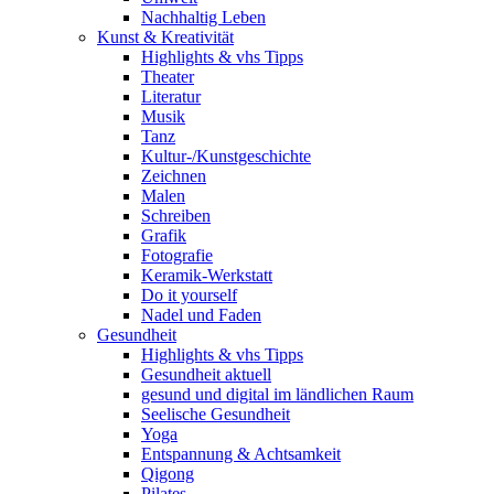
Nachhaltig Leben
Kunst & Kreativität
Highlights & vhs Tipps
Theater
Literatur
Musik
Tanz
Kultur-/Kunstgeschichte
Zeichnen
Malen
Schreiben
Grafik
Fotografie
Keramik-Werkstatt
Do it yourself
Nadel und Faden
Gesundheit
Highlights & vhs Tipps
Gesundheit aktuell
gesund und digital im ländlichen Raum
Seelische Gesundheit
Yoga
Entspannung & Achtsamkeit
Qigong
Pilates