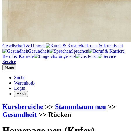
Gesellschaft & Umwelt
Kunst & Kreativität
Gesundheit
Sprachen
Beruf & Karriere
Junge vhs
vhs3
Service
Menü
Suche
Warenkorb
Login
Menü
Kursbereiche
>>
Stammbaum neu
>>
Gesundheit
>> Rücken
Homepage neu (Kufer)