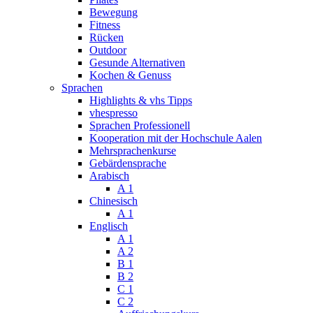
Bewegung
Fitness
Rücken
Outdoor
Gesunde Alternativen
Kochen & Genuss
Sprachen
Highlights & vhs Tipps
vhespresso
Sprachen Professionell
Kooperation mit der Hochschule Aalen
Mehrsprachenkurse
Gebärdensprache
Arabisch
A 1
Chinesisch
A 1
Englisch
A 1
A 2
B 1
B 2
C 1
C 2