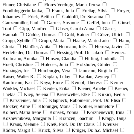
Finner, Christiane
Flores Verdugo, Maria Teresa
Foodbloggerin Janka,
Frank, Jutta
Freitag, Silvia
Freyer,
Johannes
Frick, Bettina
Gaidolfi, Dr. Susanna
Ganzenmiller, Paul
Garreis, Susanne
Geffel, Inna
Ginsel,
Toni
Gipp, Manfred
Glaser, Carola Anna
Glaser,
Hannah
Gödde, Thomas
Gold, Rainer
Görze, Ulrich
Grupp, Sybille
Grupp, Maria
Haake, Marie-Luise
Hahn,
Gloria
Häußler, Anita
Hermann, Inés
Herrera, Javier
Hertefelder, Dr. Thomas
Hessing, Prof. Dr. Jakob
Heuler-
Kottmann, Annika
Hinsen, Claudia
Hirling, Ludmilla
Hoeft, Christine
Holecek, Julia
Holzhofer, Günter
Holzinger, Iris
Humburger, Vera
Jaumann, Birgitta
Kaiser, Walter R.
Kaplan, Tülay
Kaplan, Zeynep
Kaufmann, Kai
Kaya, Emre
Kempf, Theresa
Kerner
Winkler, Michael
Keulen, Erika
Kiener, Amelie
Kiener,
Thekla
Kiep, Selena
Kiesewetter, Elke
Kirkici, Bedia
Kitzsteiner, Julia
Klapheck, Rabbinerin, Prof. Dr. Elisa
Klöcker, Anne
Kloninger, Mona
Köhler, Hannelore
Kolbert, Maria Irene
Konsek, Yonna
Korzhenevich, Irina
Kozhevnikova, Margarita
Kranzen, Joachim
Krapp, Tanja
Kraus, Melanie
Kreß, Prof. Dr. Dr. Claus
Kreuzer-
Rödter, Margit
Kruck, Silvia
Krüger, Dr. h.c. Michael