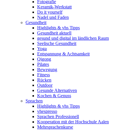
Fotografie
Keramik-Werkstatt
Do it yourself
Nadel und Faden
Gesundheit
Highlights & vhs Tipps
Gesundheit aktuell
gesund und digital im ländlichen Raum
Seelische Gesundheit
Yoga
Entspannung & Achtsamkeit
Qigong
Pilates
Bewegung
Fitness
Rücken
Outdoor
Gesunde Alternativen
Kochen & Genuss
Sprachen
Highlights & vhs Tipps
vhespresso
Sprachen Professionell
Kooperation mit der Hochschule Aalen
Mehrsprachenkurse