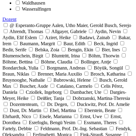
Waldhausen
Wasseralfingen
Dozent
@ Esperanto-Gruppe Aalen, Utho Maier, Gerold Busch, Serejo
Ahrendt, Thomas
Allgayer, Gabriele
Aydin, Nevin
Aydin, Elif Eslem
Aziret, Heike
Badawi, Zainab
Bakar,
Irem
Baumann, Margrit
Baur, Edith
Beck, Ingrid
Bedir, Serife
Belska, Zoia
Bengin, Ekin
Bier, Ines
Blumenschein, Birgit
Blumtritt, Irina
Böhm, Thorwin
Böhme, Bettina
Böhme, Claudia
Bollinger, Antje
Bondarchuk, Yulia
Borgmann, Andreas
Böyük, Songül
Braun, Niklas
Brenner, Maria Auxilio
Brosch, Katharina
Bruynooghe, Nathalie
Bubrowski, Helene
Busch, Gerold
Max
Buscher, Aude
Catalano, Carmelo
Celis Pérez,
Daniela
Cziollek, Ingeborg
Dambacher, Ute
Dargies-
Meyer, Heike
Deißler, Tanja
Dobrzanski, Martina-Theresia
Dozententeam,
Dr. Degen,
Duckwitz, Prof. Dr. Amelie
Dust, Dr. Martin
Ebel, Martina
Eberstein, Beate
Ehrhardt, Nico
Eisele, Marianna
Ernst, Uwe
Ernst,
Dorothea
Esrefoglu, Bengü Yesim
Essmann, Theres
Fartely, Debbie
Feldmann, Prof. Dr.-Ing. Sebastian
Fendyk,
Oleksandra
Ferlinghetti, Monica
Fink-Strauß, Susanne