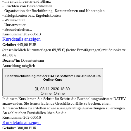
- Inventur, Inventar und Bilanz
- Errichten von Bestandskonten
- Organisation der Buchführung- Kontenrahmen und Kontenplan
- Erfolgskonten bzw. Ergebniskonten
- Warenkonten
- Umsatzsteuer
- Besonderheiten...
Kursnummer 262-50513
Kursdetails anzeigen
Gebühr:
445,00 EUR
(einschließlich Kursunterlagen 69,95 €) (keine Ermäßigungen) mit Spionkarte
445,00 €
Dozent*in:
Dozententeam
Anmeldung möglich
Finanzbuchführung mit der DATEV-Software Live-Online-Kurs
Online-Kurs
Di.
03.11.2026 18:30
Online, Online
In diesem Kurs lernen Sie Schritt für Schritt die Buchhaltungssoftware DATEV
anzuwenden. Sie lernen laufende Geschäftsvorfälle zu buchen, einen
Jahresabschluss zu erstellen sowie aussagekräftige Auswertungen zu erzeugen.
An zahlreichen Praxisfällen üben Sie die...
Kursnummer 262-50516
Kursdetails anzeigen
Gebühr:
380,00 EUR