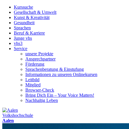
Kurssuche
Gesellschaft & Umwelt
Kunst & Kreativität
Gesundheit
Sprachen
Beruf & Karriere
Junge vhs
vhs3
Service
unsere Projekte
Ansprechpartner
Förderung
Sprachenberatung & Einstufung
Informationen zu unseren Onlinekursen
Leitbild
Mitglied
Browser-Check
Bring Dich Ein – Your Voice Matters!
Nachhaltig Leben
Volkshochschule
Aalen