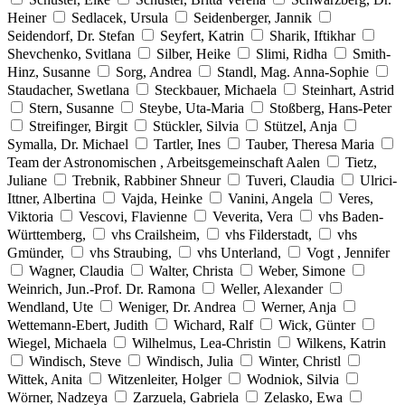
Heiner
Sedlacek, Ursula
Seidenberger, Jannik
Seidendorf, Dr. Stefan
Seyfert, Katrin
Sharik, Iftikhar
Shevchenko, Svitlana
Silber, Heike
Slimi, Ridha
Smith-
Hinz, Susanne
Sorg, Andrea
Standl, Mag. Anna-Sophie
Staudacher, Swetlana
Steckbauer, Michaela
Steinhart, Astrid
Stern, Susanne
Steybe, Uta-Maria
Stoßberg, Hans-Peter
Streifinger, Birgit
Stückler, Silvia
Stützel, Anja
Symalla, Dr. Michael
Tartler, Ines
Tauber, Theresa Maria
Team der Astronomischen , Arbeitsgemeinschaft Aalen
Tietz,
Juliane
Trebnik, Rabbiner Shneur
Tuveri, Claudia
Ulrici-
Ittner, Albertina
Vajda, Heinke
Vanini, Angela
Veres,
Viktoria
Vescovi, Flavienne
Veverita, Vera
vhs Baden-
Württemberg,
vhs Crailsheim,
vhs Filderstadt,
vhs
Gmünder,
vhs Straubing,
vhs Unterland,
Vogt , Jennifer
Wagner, Claudia
Walter, Christa
Weber, Simone
Weinrich, Jun.-Prof. Dr. Ramona
Weller, Alexander
Wendland, Ute
Weniger, Dr. Andrea
Werner, Anja
Wettemann-Ebert, Judith
Wichard, Ralf
Wick, Günter
Wiegel, Michaela
Wilhelmus, Lea-Christin
Wilkens, Katrin
Windisch, Steve
Windisch, Julia
Winter, Christl
Wittek, Anita
Witzenleiter, Holger
Wodniok, Silvia
Wörner, Nadzeya
Zarzuela, Gabriela
Zelasko, Ewa