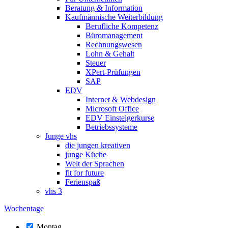
Beratung & Information
Kaufmännische Weiterbildung
Berufliche Kompetenz
Büromanagement
Rechnungswesen
Lohn & Gehalt
Steuer
XPert-Prüfungen
SAP
EDV
Internet & Webdesign
Microsoft Office
EDV Einsteigerkurse
Betriebssysteme
Junge vhs
die jungen kreativen
junge Küche
Welt der Sprachen
fit for future
Ferienspaß
vhs 3
Wochentage
Montag