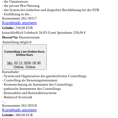
- die Umsatzsteuer
- die private Pkw-Nutzung
- das System der einfachen und doppelten Buchführung bei der EÜR
- Einführung in die...
Kursnummer 262-50517
Kursdetails anzeigen
Gebühr:
230,00 EUR
(einschließlich Lehrbuch 34,95 €) mit Spionkarte 230,00 €
Dozent*in:
Dozententeam
Anmeldung möglich
Controlling Live-Online-Kurs
Online-Kurs
Mo.
02.11.2026 18:30
Online, Online
Kursinhalte:
- System und Organisation des ganzheitlichen Controllings
- Controlling als Steuerungsinstrument
- Kostenrechnung als Instrument des Controllings
- praktische Instrumente des Controllings
- Kennzahlen und Kennzahlensysteme
- Balanced Scorecard
-...
Kursnummer 262-50518
Kursdetails anzeigen
Gebühr:
380,00 EUR