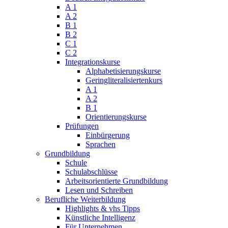
A 1
A 2
B 1
B 2
C 1
C 2
Integrationskurse
Alphabetisierungskurse
Geringliteralisiertenkurs
A 1
A 2
B 1
Orientierungskurse
Prüfungen
Einbürgerung
Sprachen
Grundbildung
Schule
Schulabschlüsse
Arbeitsorientierte Grundbildung
Lesen und Schreiben
Berufliche Weiterbildung
Highlights & vhs Tipps
Künstliche Intelligenz
Für Unternehmen