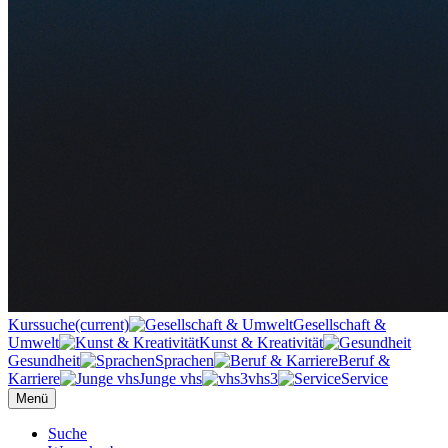
Kurssuche
(current)
Gesellschaft &
Umwelt
Kunst & Kreativität
Gesundheit
Sprachen
Beruf &
Karriere
Junge vhs
vhs3
Service
Menü
Suche