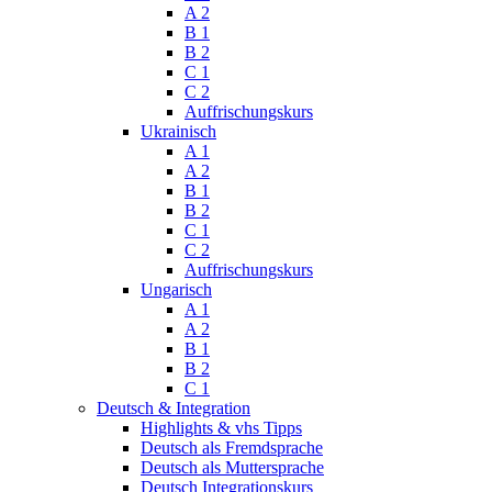
A 2
B 1
B 2
C 1
C 2
Auffrischungskurs
Ukrainisch
A 1
A 2
B 1
B 2
C 1
C 2
Auffrischungskurs
Ungarisch
A 1
A 2
B 1
B 2
C 1
Deutsch & Integration
Highlights & vhs Tipps
Deutsch als Fremdsprache
Deutsch als Muttersprache
Deutsch Integrationskurs