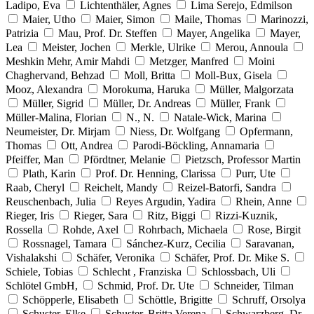
Ladipo, Eva
Lichtenthäler, Agnes
Lima Serejo, Edmilson
Maier, Utho
Maier, Simon
Maile, Thomas
Marinozzi,
Patrizia
Mau, Prof. Dr. Steffen
Mayer, Angelika
Mayer,
Lea
Meister, Jochen
Merkle, Ulrike
Merou, Annoula
Meshkin Mehr, Amir Mahdi
Metzger, Manfred
Moini
Chaghervand, Behzad
Moll, Britta
Moll-Bux, Gisela
Mooz, Alexandra
Morokuma, Haruka
Müller, Malgorzata
Müller, Sigrid
Müller, Dr. Andreas
Müller, Frank
Müller-Malina, Florian
N., N.
Natale-Wick, Marina
Neumeister, Dr. Mirjam
Niess, Dr. Wolfgang
Opfermann,
Thomas
Ott, Andrea
Parodi-Böckling, Annamaria
Pfeiffer, Man
Pfördtner, Melanie
Pietzsch, Professor Martin
Plath, Karin
Prof. Dr. Henning, Clarissa
Purr, Ute
Raab, Cheryl
Reichelt, Mandy
Reizel-Batorfi, Sandra
Reuschenbach, Julia
Reyes Argudin, Yadira
Rhein, Anne
Rieger, Iris
Rieger, Sara
Ritz, Biggi
Rizzi-Kuznik,
Rossella
Rohde, Axel
Rohrbach, Michaela
Rose, Birgit
Rossnagel, Tamara
Sánchez-Kurz, Cecilia
Saravanan,
Vishalakshi
Schäfer, Veronika
Schäfer, Prof. Dr. Mike S.
Schiele, Tobias
Schlecht , Franziska
Schlossbach, Uli
Schlötel GmbH,
Schmid, Prof. Dr. Ute
Schneider, Tilman
Schöpperle, Elisabeth
Schöttle, Brigitte
Schruff, Orsolya
Schuster, Elke
Schuster, Britta Verena
Schwarzberg, Dr.