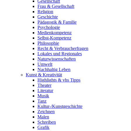
Gesellschaft
Frau & Gesellschaft
Religion
Geschichte
Pädagogik & Familie
Psychologie
Medienkompetenz
Selbst-Kompetenz
Philosophie
Recht & Verbraucherfragen
Lokales und Regionales
Naturwissenschaften
Umwelt
Nachhaltig Leben
Kunst & Kreativität
Highlights & vhs Tipps
Theater
Literatur
Musik
Tanz
Kultur-/Kunstgeschichte
Zeichnen
Malen
Schreiben
Grafik