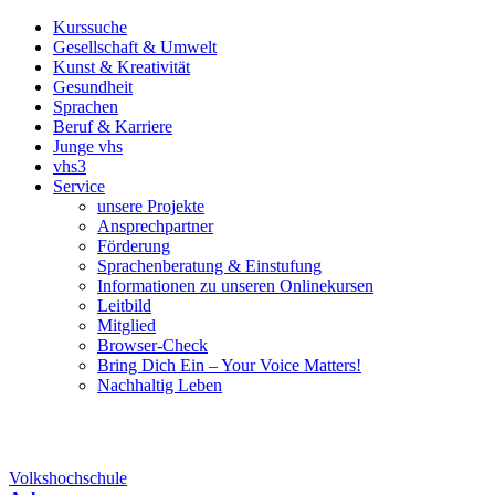
Kurssuche
Gesellschaft & Umwelt
Kunst & Kreativität
Gesundheit
Sprachen
Beruf & Karriere
Junge vhs
vhs3
Service
unsere Projekte
Ansprechpartner
Förderung
Sprachenberatung & Einstufung
Informationen zu unseren Onlinekursen
Leitbild
Mitglied
Browser-Check
Bring Dich Ein – Your Voice Matters!
Nachhaltig Leben
Volkshochschule