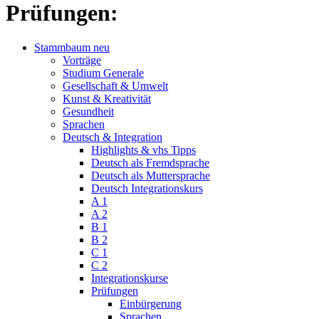
Prüfungen:
Stammbaum neu
Vorträge
Studium Generale
Gesellschaft & Umwelt
Kunst & Kreativität
Gesundheit
Sprachen
Deutsch & Integration
Highlights & vhs Tipps
Deutsch als Fremdsprache
Deutsch als Muttersprache
Deutsch Integrationskurs
A 1
A 2
B 1
B 2
C 1
C 2
Integrationskurse
Prüfungen
Einbürgerung
Sprachen