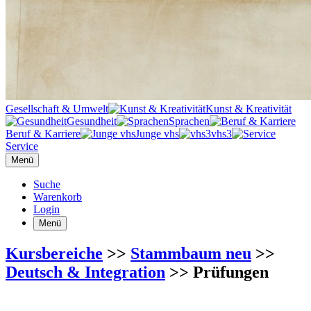
Gesellschaft & Umwelt
Kunst & Kreativität
Gesundheit
Sprachen
Beruf & Karriere
Junge vhs
vhs3
Service
Menü
Suche
Warenkorb
Login
Menü
Kursbereiche
>>
Stammbaum neu
>>
Deutsch & Integration
>> Prüfungen