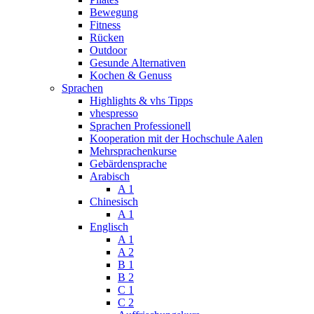
Bewegung
Fitness
Rücken
Outdoor
Gesunde Alternativen
Kochen & Genuss
Sprachen
Highlights & vhs Tipps
vhespresso
Sprachen Professionell
Kooperation mit der Hochschule Aalen
Mehrsprachenkurse
Gebärdensprache
Arabisch
A 1
Chinesisch
A 1
Englisch
A 1
A 2
B 1
B 2
C 1
C 2