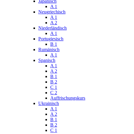
Japanisch
A 1
Neugriechisch
A 1
A 2
Niederländisch
A 1
Portugiesisch
B 1
Rumänisch
A 1
Spanisch
A 1
A 2
B 1
B 2
C 1
C 2
Auffrischungskurs
Ukrainisch
A 1
A 2
B 1
B 2
C 1