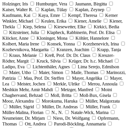
Holzinger, Iris
Humburger, Vera
Jaumann, Birgitta
Kaiser, Walter R.
Kaplan, Tülay
Kaplan, Zeynep
Kaufmann, Kai
Kaya, Emre
Kempf, Theresa
Kerner
Winkler, Michael
Keulen, Erika
Kiener, Amelie
Kiener,
Thekla
Kiep, Selena
Kiesewetter, Elke
Kirkici, Bedia
Kitzsteiner, Julia
Klapheck, Rabbinerin, Prof. Dr. Elisa
Klöcker, Anne
Kloninger, Mona
Köhler, Hannelore
Kolbert, Maria Irene
Konsek, Yonna
Korzhenevich, Irina
Kozhevnikova, Margarita
Kranzen, Joachim
Krapp, Tanja
Kraus, Melanie
Kreß, Prof. Dr. Dr. Claus
Kreuzer-
Rödter, Margit
Kruck, Silvia
Krüger, Dr. h.c. Michael
Ladipo, Eva
Lichtenthäler, Agnes
Lima Serejo, Edmilson
Maier, Utho
Maier, Simon
Maile, Thomas
Marinozzi,
Patrizia
Mau, Prof. Dr. Steffen
Mayer, Angelika
Mayer,
Lea
Meister, Jochen
Merkle, Ulrike
Merou, Annoula
Meshkin Mehr, Amir Mahdi
Metzger, Manfred
Moini
Chaghervand, Behzad
Moll, Britta
Moll-Bux, Gisela
Mooz, Alexandra
Morokuma, Haruka
Müller, Malgorzata
Müller, Sigrid
Müller, Dr. Andreas
Müller, Frank
Müller-Malina, Florian
N., N.
Natale-Wick, Marina
Neumeister, Dr. Mirjam
Niess, Dr. Wolfgang
Opfermann,
Thomas
Ott, Andrea
Parodi-Böckling, Annamaria