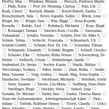
Pfeiffer, Man
Pfördtner, Melanie
Pietzsch, Professor Martin
Plath, Karin
Prof. Dr. Henning, Clarissa
Purr, Ute
Raab, Cheryl
Reichelt, Mandy
Reizel-Batorfi, Sandra
Reuschenbach, Julia
Reyes Argudin, Yadira
Rhein, Anne
Rieger, Iris
Rieger, Sara
Ritz, Biggi
Rizzi-Kuznik,
Rossella
Rohde, Axel
Rohrbach, Michaela
Rose, Birgit
Rossnagel, Tamara
Sánchez-Kurz, Cecilia
Saravanan,
Vishalakshi
Schäfer, Veronika
Schäfer, Prof. Dr. Mike S.
Schiele, Tobias
Schlecht , Franziska
Schlossbach, Uli
Schlötel GmbH,
Schmid, Prof. Dr. Ute
Schneider, Tilman
Schöpperle, Elisabeth
Schöttle, Brigitte
Schruff, Orsolya
Schuster, Elke
Schuster, Britta Verena
Schwarzberg, Dr.
Heiner
Sedlacek, Ursula
Seidenberger, Jannik
Seidendorf, Dr. Stefan
Seyfert, Katrin
Sharik, Iftikhar
Shevchenko, Svitlana
Silber, Heike
Slimi, Ridha
Smith-
Hinz, Susanne
Sorg, Andrea
Standl, Mag. Anna-Sophie
Staudacher, Swetlana
Steckbauer, Michaela
Steinhart, Astrid
Stern, Susanne
Steybe, Uta-Maria
Stoßberg, Hans-Peter
Streifinger, Birgit
Stückler, Silvia
Stützel, Anja
Symalla, Dr. Michael
Tartler, Ines
Tauber, Theresa Maria
Team der Astronomischen , Arbeitsgemeinschaft Aalen
Tietz,
Juliane
Trebnik, Rabbiner Shneur
Tuveri, Claudia
Ulrici-
Ittner, Albertina
Vajda, Heinke
Vanini, Angela
Veres,