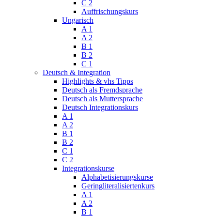
C 2
Auffrischungskurs
Ungarisch
A 1
A 2
B 1
B 2
C 1
Deutsch & Integration
Highlights & vhs Tipps
Deutsch als Fremdsprache
Deutsch als Muttersprache
Deutsch Integrationskurs
A 1
A 2
B 1
B 2
C 1
C 2
Integrationskurse
Alphabetisierungskurse
Geringliteralisiertenkurs
A 1
A 2
B 1