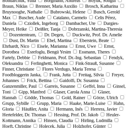
Bondarchuk, Yulia
Borgmann, Andreas
Böyük, Songül
Braun, Niklas
Brenner, Maria Auxilio
Brosch, Katharina
Bruynooghe, Nathalie
Bubrowski, Helene
Busch, Gerold
Max
Buscher, Aude
Catalano, Carmelo
Celis Pérez,
Daniela
Cziollek, Ingeborg
Dambacher, Ute
Dargies-
Meyer, Heike
Deißler, Tanja
Dobrzanski, Martina-Theresia
Dozententeam,
Dr. Degen,
Duckwitz, Prof. Dr. Amelie
Dust, Dr. Martin
Ebel, Martina
Eberstein, Beate
Ehrhardt, Nico
Eisele, Marianna
Ernst, Uwe
Ernst,
Dorothea
Esrefoglu, Bengü Yesim
Essmann, Theres
Fartely, Debbie
Feldmann, Prof. Dr.-Ing. Sebastian
Fendyk,
Oleksandra
Ferlinghetti, Monica
Fink-Strauß, Susanne
Finner, Christiane
Flores Verdugo, Maria Teresa
Foodbloggerin Janka,
Frank, Jutta
Freitag, Silvia
Freyer,
Johannes
Frick, Bettina
Gaidolfi, Dr. Susanna
Ganzenmiller, Paul
Garreis, Susanne
Geffel, Inna
Ginsel,
Toni
Gipp, Manfred
Glaser, Carola Anna
Glaser,
Hannah
Gödde, Thomas
Gold, Rainer
Görze, Ulrich
Grupp, Sybille
Grupp, Maria
Haake, Marie-Luise
Hahn,
Gloria
Häußler, Anita
Hermann, Inés
Herrera, Javier
Hertefelder, Dr. Thomas
Hessing, Prof. Dr. Jakob
Heuler-
Kottmann, Annika
Hinsen, Claudia
Hirling, Ludmilla
Hoeft, Christine
Holecek, Julia
Holzhofer, Günter