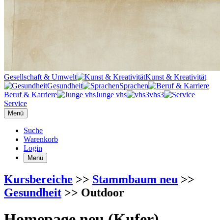
Gesellschaft & Umwelt
Kunst & Kreativität
Gesundheit
Sprachen
Beruf & Karriere
Junge vhs
vhs3
Service
Menü
Suche
Warenkorb
Login
Menü
Kursbereiche
>>
Stammbaum neu
>>
Gesundheit
>> Outdoor
Homepage neu (Kufer)