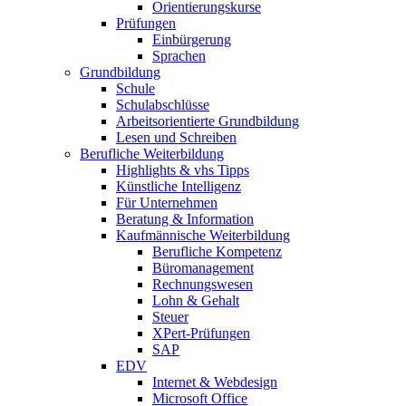
Orientierungskurse
Prüfungen
Einbürgerung
Sprachen
Grundbildung
Schule
Schulabschlüsse
Arbeitsorientierte Grundbildung
Lesen und Schreiben
Berufliche Weiterbildung
Highlights & vhs Tipps
Künstliche Intelligenz
Für Unternehmen
Beratung & Information
Kaufmännische Weiterbildung
Berufliche Kompetenz
Büromanagement
Rechnungswesen
Lohn & Gehalt
Steuer
XPert-Prüfungen
SAP
EDV
Internet & Webdesign
Microsoft Office