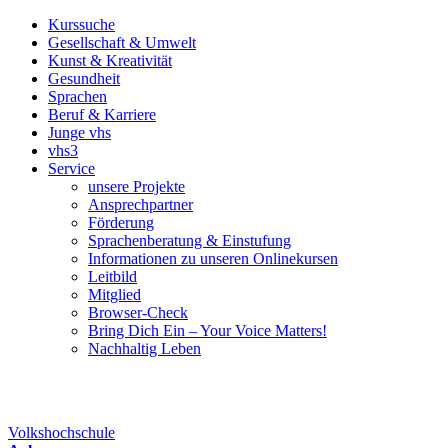
Kurssuche
Gesellschaft & Umwelt
Kunst & Kreativität
Gesundheit
Sprachen
Beruf & Karriere
Junge vhs
vhs3
Service
unsere Projekte
Ansprechpartner
Förderung
Sprachenberatung & Einstufung
Informationen zu unseren Onlinekursen
Leitbild
Mitglied
Browser-Check
Bring Dich Ein – Your Voice Matters!
Nachhaltig Leben
Volkshochschule