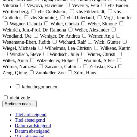
Viktoria
Vescovi, Flavienne
Veverita, Vera
vhs Baden-
Württemberg,
vhs Crailsheim,
vhs Filderstadt,
vhs
Gmünder,
vhs Straubing,
vhs Unterland,
Vogt , Jennifer
Wagner, Claudia
Walter, Christa
Weber, Simone
Weinrich, Jun.-Prof. Dr. Ramona
Weller, Alexander
Wendland, Ute
Weniger, Dr. Andrea
Werner, Anja
Wettemann-Ebert, Judith
Wichard, Ralf
Wick, Günter
Wiegel, Michaela
Wilhelmus, Lea-Christin
Wilkens, Katrin
Windisch, Steve
Windisch, Julia
Winter, Christl
Wittek, Anita
Witzenleiter, Holger
Wodniok, Silvia
Wörner, Nadzeya
Zarzuela, Gabriela
Zelasko, Ewa
Zeng, Qiong
Zumkeller, Zoe
Zürn, Hans
keine begonnenen
nicht volle
Sortieren nach...
Titel aufsteigend
Titel absteigend
Datum aufsteigend
Datum absteigend
Ort aufsteigend