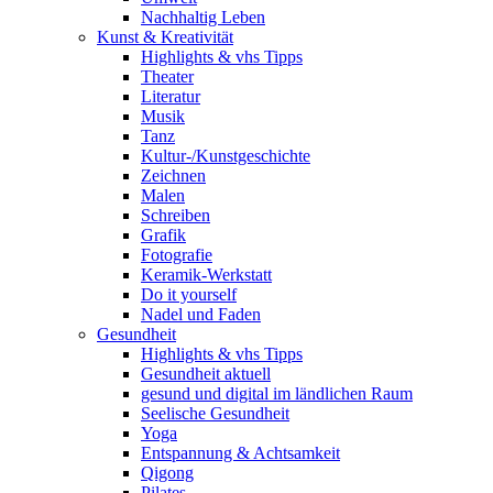
Nachhaltig Leben
Kunst & Kreativität
Highlights & vhs Tipps
Theater
Literatur
Musik
Tanz
Kultur-/Kunstgeschichte
Zeichnen
Malen
Schreiben
Grafik
Fotografie
Keramik-Werkstatt
Do it yourself
Nadel und Faden
Gesundheit
Highlights & vhs Tipps
Gesundheit aktuell
gesund und digital im ländlichen Raum
Seelische Gesundheit
Yoga
Entspannung & Achtsamkeit
Qigong
Pilates