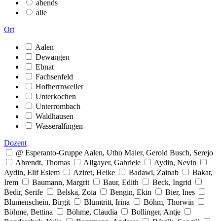
abends
alle
Ort
Aalen
Dewangen
Ebnat
Fachsenfeld
Hofherrnweiler
Unterkochen
Unterrombach
Waldhausen
Wasseralfingen
Dozent
@ Esperanto-Gruppe Aalen, Utho Maier, Gerold Busch, Serejo
Ahrendt, Thomas
Allgayer, Gabriele
Aydin, Nevin
Aydin, Elif Eslem
Aziret, Heike
Badawi, Zainab
Bakar,
Irem
Baumann, Margrit
Baur, Edith
Beck, Ingrid
Bedir, Serife
Belska, Zoia
Bengin, Ekin
Bier, Ines
Blumenschein, Birgit
Blumtritt, Irina
Böhm, Thorwin
Böhme, Bettina
Böhme, Claudia
Bollinger, Antje