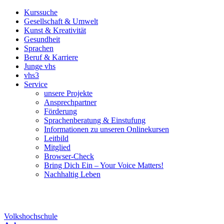
Kurssuche
Gesellschaft & Umwelt
Kunst & Kreativität
Gesundheit
Sprachen
Beruf & Karriere
Junge vhs
vhs3
Service
unsere Projekte
Ansprechpartner
Förderung
Sprachenberatung & Einstufung
Informationen zu unseren Onlinekursen
Leitbild
Mitglied
Browser-Check
Bring Dich Ein – Your Voice Matters!
Nachhaltig Leben
Volkshochschule