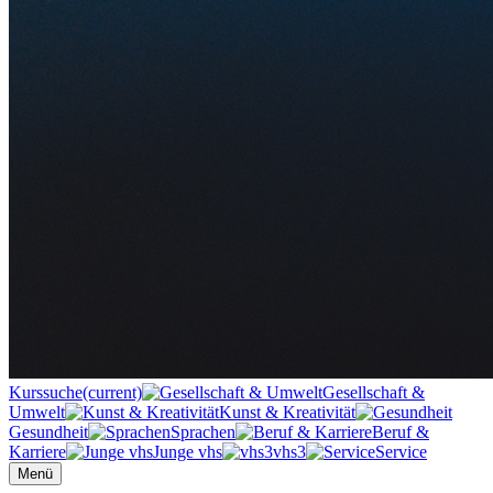
Kurssuche
(current)
Gesellschaft &
Umwelt
Kunst & Kreativität
Gesundheit
Sprachen
Beruf &
Karriere
Junge vhs
vhs3
Service
Menü