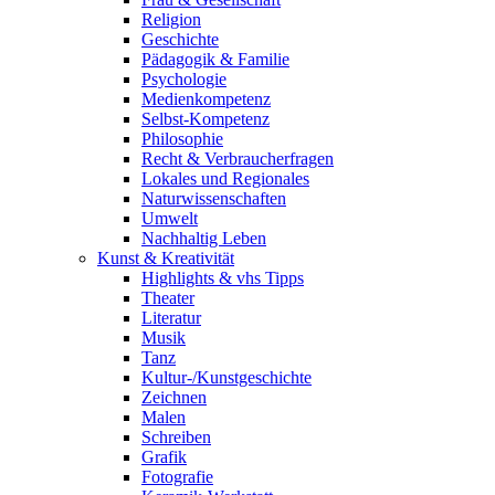
Religion
Geschichte
Pädagogik & Familie
Psychologie
Medienkompetenz
Selbst-Kompetenz
Philosophie
Recht & Verbraucherfragen
Lokales und Regionales
Naturwissenschaften
Umwelt
Nachhaltig Leben
Kunst & Kreativität
Highlights & vhs Tipps
Theater
Literatur
Musik
Tanz
Kultur-/Kunstgeschichte
Zeichnen
Malen
Schreiben
Grafik
Fotografie