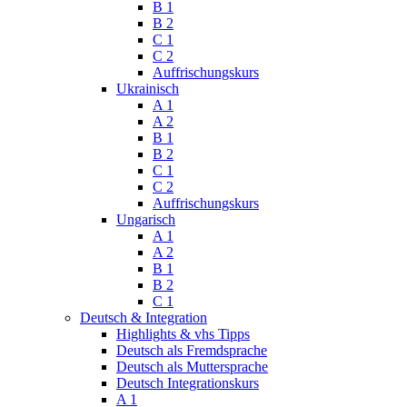
B 1
B 2
C 1
C 2
Auffrischungskurs
Ukrainisch
A 1
A 2
B 1
B 2
C 1
C 2
Auffrischungskurs
Ungarisch
A 1
A 2
B 1
B 2
C 1
Deutsch & Integration
Highlights & vhs Tipps
Deutsch als Fremdsprache
Deutsch als Muttersprache
Deutsch Integrationskurs
A 1