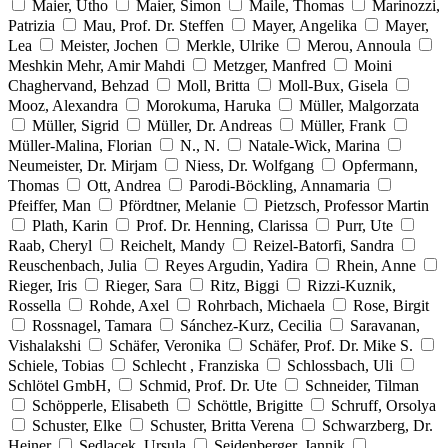
Maier, Utho
Maier, Simon
Maile, Thomas
Marinozzi,
Patrizia
Mau, Prof. Dr. Steffen
Mayer, Angelika
Mayer,
Lea
Meister, Jochen
Merkle, Ulrike
Merou, Annoula
Meshkin Mehr, Amir Mahdi
Metzger, Manfred
Moini
Chaghervand, Behzad
Moll, Britta
Moll-Bux, Gisela
Mooz, Alexandra
Morokuma, Haruka
Müller, Malgorzata
Müller, Sigrid
Müller, Dr. Andreas
Müller, Frank
Müller-Malina, Florian
N., N.
Natale-Wick, Marina
Neumeister, Dr. Mirjam
Niess, Dr. Wolfgang
Opfermann,
Thomas
Ott, Andrea
Parodi-Böckling, Annamaria
Pfeiffer, Man
Pfördtner, Melanie
Pietzsch, Professor Martin
Plath, Karin
Prof. Dr. Henning, Clarissa
Purr, Ute
Raab, Cheryl
Reichelt, Mandy
Reizel-Batorfi, Sandra
Reuschenbach, Julia
Reyes Argudin, Yadira
Rhein, Anne
Rieger, Iris
Rieger, Sara
Ritz, Biggi
Rizzi-Kuznik,
Rossella
Rohde, Axel
Rohrbach, Michaela
Rose, Birgit
Rossnagel, Tamara
Sánchez-Kurz, Cecilia
Saravanan,
Vishalakshi
Schäfer, Veronika
Schäfer, Prof. Dr. Mike S.
Schiele, Tobias
Schlecht , Franziska
Schlossbach, Uli
Schlötel GmbH,
Schmid, Prof. Dr. Ute
Schneider, Tilman
Schöpperle, Elisabeth
Schöttle, Brigitte
Schruff, Orsolya
Schuster, Elke
Schuster, Britta Verena
Schwarzberg, Dr.
Heiner
Sedlacek, Ursula
Seidenberger, Jannik