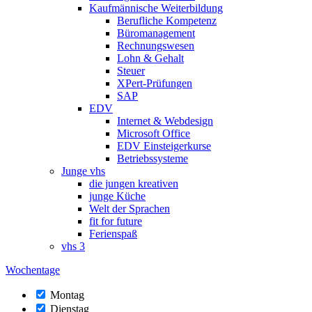
Kaufmännische Weiterbildung
Berufliche Kompetenz
Büromanagement
Rechnungswesen
Lohn & Gehalt
Steuer
XPert-Prüfungen
SAP
EDV
Internet & Webdesign
Microsoft Office
EDV Einsteigerkurse
Betriebssysteme
Junge vhs
die jungen kreativen
junge Küche
Welt der Sprachen
fit for future
Ferienspaß
vhs 3
Wochentage
Montag
Dienstag