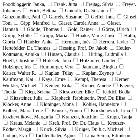
Foodbloggerin Janka,
Frank, Jutta
Freitag, Silvia
Freyer,
Johannes
Frick, Bettina
Gaidolfi, Dr. Susanna
Ganzenmiller, Paul
Garreis, Susanne
Geffel, Inna
Ginsel,
Toni
Gipp, Manfred
Glaser, Carola Anna
Glaser,
Hannah
Gödde, Thomas
Gold, Rainer
Görze, Ulrich
Grupp, Sybille
Grupp, Maria
Haake, Marie-Luise
Hahn,
Gloria
Häußler, Anita
Hermann, Inés
Herrera, Javier
Hertefelder, Dr. Thomas
Hessing, Prof. Dr. Jakob
Heuler-
Kottmann, Annika
Hinsen, Claudia
Hirling, Ludmilla
Hoeft, Christine
Holecek, Julia
Holzhofer, Günter
Holzinger, Iris
Humburger, Vera
Jaumann, Birgitta
Kaiser, Walter R.
Kaplan, Tülay
Kaplan, Zeynep
Kaufmann, Kai
Kaya, Emre
Kempf, Theresa
Kerner
Winkler, Michael
Keulen, Erika
Kiener, Amelie
Kiener,
Thekla
Kiep, Selena
Kiesewetter, Elke
Kirkici, Bedia
Kitzsteiner, Julia
Klapheck, Rabbinerin, Prof. Dr. Elisa
Klöcker, Anne
Kloninger, Mona
Köhler, Hannelore
Kolbert, Maria Irene
Konsek, Yonna
Korzhenevich, Irina
Kozhevnikova, Margarita
Kranzen, Joachim
Krapp, Tanja
Kraus, Melanie
Kreß, Prof. Dr. Dr. Claus
Kreuzer-
Rödter, Margit
Kruck, Silvia
Krüger, Dr. h.c. Michael
Ladipo, Eva
Lichtenthäler, Agnes
Lima Serejo, Edmilson