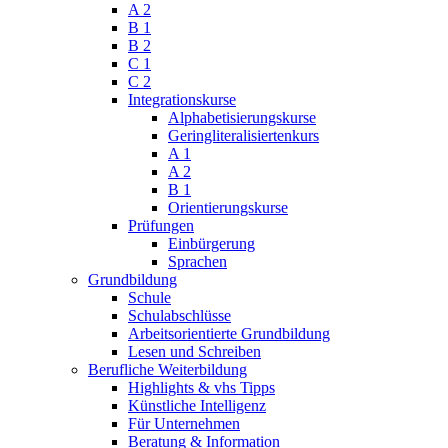
A 2
B 1
B 2
C 1
C 2
Integrationskurse
Alphabetisierungskurse
Geringliteralisiertenkurs
A 1
A 2
B 1
Orientierungskurse
Prüfungen
Einbürgerung
Sprachen
Grundbildung
Schule
Schulabschlüsse
Arbeitsorientierte Grundbildung
Lesen und Schreiben
Berufliche Weiterbildung
Highlights & vhs Tipps
Künstliche Intelligenz
Für Unternehmen
Beratung & Information