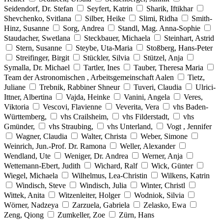
Seidendorf, Dr. Stefan
Seyfert, Katrin
Sharik, Iftikhar
Shevchenko, Svitlana
Silber, Heike
Slimi, Ridha
Smith-
Hinz, Susanne
Sorg, Andrea
Standl, Mag. Anna-Sophie
Staudacher, Swetlana
Steckbauer, Michaela
Steinhart, Astrid
Stern, Susanne
Steybe, Uta-Maria
Stoßberg, Hans-Peter
Streifinger, Birgit
Stückler, Silvia
Stützel, Anja
Symalla, Dr. Michael
Tartler, Ines
Tauber, Theresa Maria
Team der Astronomischen , Arbeitsgemeinschaft Aalen
Tietz,
Juliane
Trebnik, Rabbiner Shneur
Tuveri, Claudia
Ulrici-
Ittner, Albertina
Vajda, Heinke
Vanini, Angela
Veres,
Viktoria
Vescovi, Flavienne
Veverita, Vera
vhs Baden-
Württemberg,
vhs Crailsheim,
vhs Filderstadt,
vhs
Gmünder,
vhs Straubing,
vhs Unterland,
Vogt , Jennifer
Wagner, Claudia
Walter, Christa
Weber, Simone
Weinrich, Jun.-Prof. Dr. Ramona
Weller, Alexander
Wendland, Ute
Weniger, Dr. Andrea
Werner, Anja
Wettemann-Ebert, Judith
Wichard, Ralf
Wick, Günter
Wiegel, Michaela
Wilhelmus, Lea-Christin
Wilkens, Katrin
Windisch, Steve
Windisch, Julia
Winter, Christl
Wittek, Anita
Witzenleiter, Holger
Wodniok, Silvia
Wörner, Nadzeya
Zarzuela, Gabriela
Zelasko, Ewa
Zeng, Qiong
Zumkeller, Zoe
Zürn, Hans