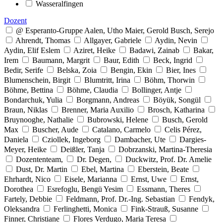
Wasseralfingen
Dozent
@ Esperanto-Gruppe Aalen, Utho Maier, Gerold Busch, Serejo
Ahrendt, Thomas
Allgayer, Gabriele
Aydin, Nevin
Aydin, Elif Eslem
Aziret, Heike
Badawi, Zainab
Bakar,
Irem
Baumann, Margrit
Baur, Edith
Beck, Ingrid
Bedir, Serife
Belska, Zoia
Bengin, Ekin
Bier, Ines
Blumenschein, Birgit
Blumtritt, Irina
Böhm, Thorwin
Böhme, Bettina
Böhme, Claudia
Bollinger, Antje
Bondarchuk, Yulia
Borgmann, Andreas
Böyük, Songül
Braun, Niklas
Brenner, Maria Auxilio
Brosch, Katharina
Bruynooghe, Nathalie
Bubrowski, Helene
Busch, Gerold
Max
Buscher, Aude
Catalano, Carmelo
Celis Pérez,
Daniela
Cziollek, Ingeborg
Dambacher, Ute
Dargies-
Meyer, Heike
Deißler, Tanja
Dobrzanski, Martina-Theresia
Dozententeam,
Dr. Degen,
Duckwitz, Prof. Dr. Amelie
Dust, Dr. Martin
Ebel, Martina
Eberstein, Beate
Ehrhardt, Nico
Eisele, Marianna
Ernst, Uwe
Ernst,
Dorothea
Esrefoglu, Bengü Yesim
Essmann, Theres
Fartely, Debbie
Feldmann, Prof. Dr.-Ing. Sebastian
Fendyk,
Oleksandra
Ferlinghetti, Monica
Fink-Strauß, Susanne
Finner, Christiane
Flores Verdugo, Maria Teresa