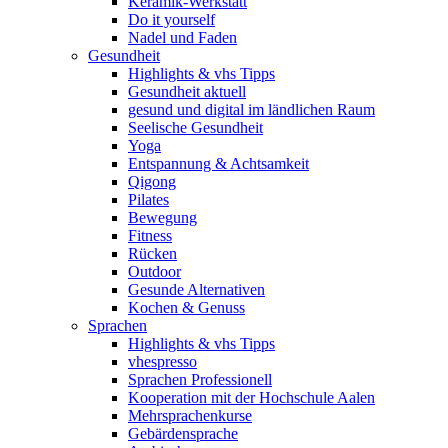
Keramik-Werkstatt
Do it yourself
Nadel und Faden
Gesundheit
Highlights & vhs Tipps
Gesundheit aktuell
gesund und digital im ländlichen Raum
Seelische Gesundheit
Yoga
Entspannung & Achtsamkeit
Qigong
Pilates
Bewegung
Fitness
Rücken
Outdoor
Gesunde Alternativen
Kochen & Genuss
Sprachen
Highlights & vhs Tipps
vhespresso
Sprachen Professionell
Kooperation mit der Hochschule Aalen
Mehrsprachenkurse
Gebärdensprache