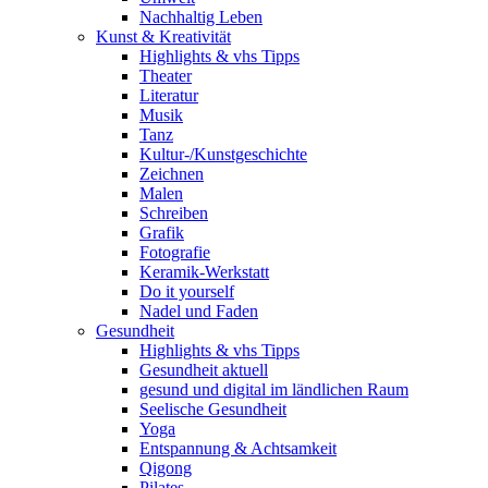
Nachhaltig Leben
Kunst & Kreativität
Highlights & vhs Tipps
Theater
Literatur
Musik
Tanz
Kultur-/Kunstgeschichte
Zeichnen
Malen
Schreiben
Grafik
Fotografie
Keramik-Werkstatt
Do it yourself
Nadel und Faden
Gesundheit
Highlights & vhs Tipps
Gesundheit aktuell
gesund und digital im ländlichen Raum
Seelische Gesundheit
Yoga
Entspannung & Achtsamkeit
Qigong
Pilates