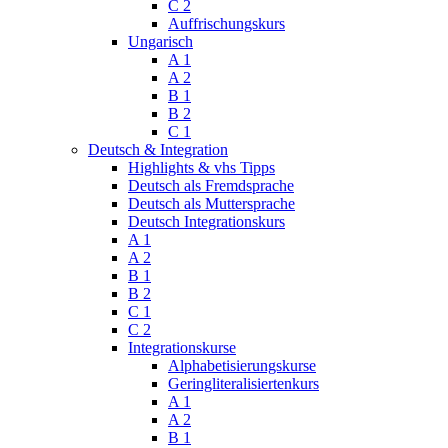
C 2
Auffrischungskurs
Ungarisch
A 1
A 2
B 1
B 2
C 1
Deutsch & Integration
Highlights & vhs Tipps
Deutsch als Fremdsprache
Deutsch als Muttersprache
Deutsch Integrationskurs
A 1
A 2
B 1
B 2
C 1
C 2
Integrationskurse
Alphabetisierungskurse
Geringliteralisiertenkurs
A 1
A 2
B 1