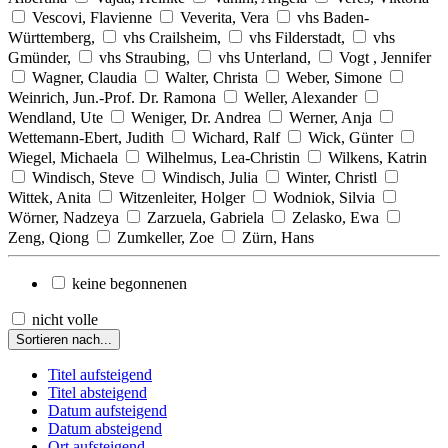
Vescovi, Flavienne
Veverita, Vera
vhs Baden-
Württemberg,
vhs Crailsheim,
vhs Filderstadt,
vhs
Gmünder,
vhs Straubing,
vhs Unterland,
Vogt , Jennifer
Wagner, Claudia
Walter, Christa
Weber, Simone
Weinrich, Jun.-Prof. Dr. Ramona
Weller, Alexander
Wendland, Ute
Weniger, Dr. Andrea
Werner, Anja
Wettemann-Ebert, Judith
Wichard, Ralf
Wick, Günter
Wiegel, Michaela
Wilhelmus, Lea-Christin
Wilkens, Katrin
Windisch, Steve
Windisch, Julia
Winter, Christl
Wittek, Anita
Witzenleiter, Holger
Wodniok, Silvia
Wörner, Nadzeya
Zarzuela, Gabriela
Zelasko, Ewa
Zeng, Qiong
Zumkeller, Zoe
Zürn, Hans
keine begonnenen
nicht volle
Sortieren nach...
Titel aufsteigend
Titel absteigend
Datum aufsteigend
Datum absteigend
Ort aufsteigend