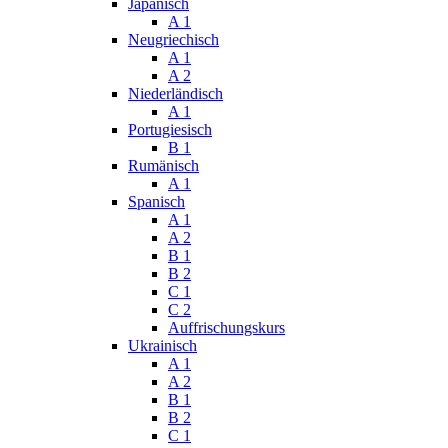
Japanisch
A 1
Neugriechisch
A 1
A 2
Niederländisch
A 1
Portugiesisch
B 1
Rumänisch
A 1
Spanisch
A 1
A 2
B 1
B 2
C 1
C 2
Auffrischungskurs
Ukrainisch
A 1
A 2
B 1
B 2
C 1