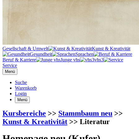
Gesellschaft & Umwelt
Kunst & Kreativität
Gesundheit
Sprachen
Beruf & Karriere
Junge vhs
vhs3
Service
Menü
Suche
Warenkorb
Login
Menü
Kursbereiche
>>
Stammbaum neu
>>
Kunst & Kreativität
>> Literatur
Homepage neu (Kufer)