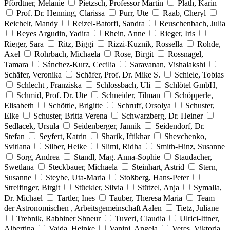
Pfördtner, Melanie
Pietzsch, Professor Martin
Plath, Karin
Prof. Dr. Henning, Clarissa
Purr, Ute
Raab, Cheryl
Reichelt, Mandy
Reizel-Batorfi, Sandra
Reuschenbach, Julia
Reyes Argudin, Yadira
Rhein, Anne
Rieger, Iris
Rieger, Sara
Ritz, Biggi
Rizzi-Kuznik, Rossella
Rohde,
Axel
Rohrbach, Michaela
Rose, Birgit
Rossnagel,
Tamara
Sánchez-Kurz, Cecilia
Saravanan, Vishalakshi
Schäfer, Veronika
Schäfer, Prof. Dr. Mike S.
Schiele, Tobias
Schlecht , Franziska
Schlossbach, Uli
Schlötel GmbH,
Schmid, Prof. Dr. Ute
Schneider, Tilman
Schöpperle,
Elisabeth
Schöttle, Brigitte
Schruff, Orsolya
Schuster,
Elke
Schuster, Britta Verena
Schwarzberg, Dr. Heiner
Sedlacek, Ursula
Seidenberger, Jannik
Seidendorf, Dr.
Stefan
Seyfert, Katrin
Sharik, Iftikhar
Shevchenko,
Svitlana
Silber, Heike
Slimi, Ridha
Smith-Hinz, Susanne
Sorg, Andrea
Standl, Mag. Anna-Sophie
Staudacher,
Swetlana
Steckbauer, Michaela
Steinhart, Astrid
Stern,
Susanne
Steybe, Uta-Maria
Stoßberg, Hans-Peter
Streifinger, Birgit
Stückler, Silvia
Stützel, Anja
Symalla,
Dr. Michael
Tartler, Ines
Tauber, Theresa Maria
Team
der Astronomischen , Arbeitsgemeinschaft Aalen
Tietz, Juliane
Trebnik, Rabbiner Shneur
Tuveri, Claudia
Ulrici-Ittner,
Albertina
Vajda, Heinke
Vanini, Angela
Veres, Viktoria