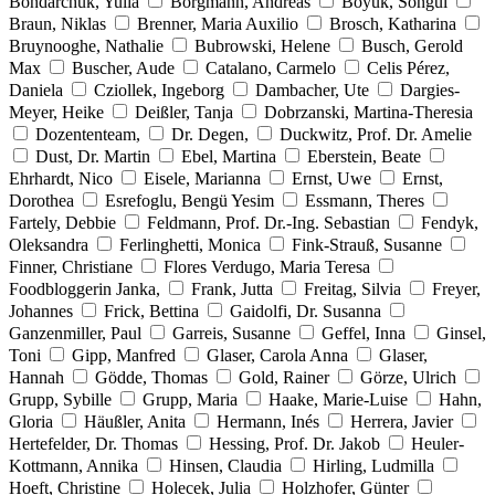
Bondarchuk, Yulia
Borgmann, Andreas
Böyük, Songül
Braun, Niklas
Brenner, Maria Auxilio
Brosch, Katharina
Bruynooghe, Nathalie
Bubrowski, Helene
Busch, Gerold
Max
Buscher, Aude
Catalano, Carmelo
Celis Pérez,
Daniela
Cziollek, Ingeborg
Dambacher, Ute
Dargies-
Meyer, Heike
Deißler, Tanja
Dobrzanski, Martina-Theresia
Dozententeam,
Dr. Degen,
Duckwitz, Prof. Dr. Amelie
Dust, Dr. Martin
Ebel, Martina
Eberstein, Beate
Ehrhardt, Nico
Eisele, Marianna
Ernst, Uwe
Ernst,
Dorothea
Esrefoglu, Bengü Yesim
Essmann, Theres
Fartely, Debbie
Feldmann, Prof. Dr.-Ing. Sebastian
Fendyk,
Oleksandra
Ferlinghetti, Monica
Fink-Strauß, Susanne
Finner, Christiane
Flores Verdugo, Maria Teresa
Foodbloggerin Janka,
Frank, Jutta
Freitag, Silvia
Freyer,
Johannes
Frick, Bettina
Gaidolfi, Dr. Susanna
Ganzenmiller, Paul
Garreis, Susanne
Geffel, Inna
Ginsel,
Toni
Gipp, Manfred
Glaser, Carola Anna
Glaser,
Hannah
Gödde, Thomas
Gold, Rainer
Görze, Ulrich
Grupp, Sybille
Grupp, Maria
Haake, Marie-Luise
Hahn,
Gloria
Häußler, Anita
Hermann, Inés
Herrera, Javier
Hertefelder, Dr. Thomas
Hessing, Prof. Dr. Jakob
Heuler-
Kottmann, Annika
Hinsen, Claudia
Hirling, Ludmilla
Hoeft, Christine
Holecek, Julia
Holzhofer, Günter