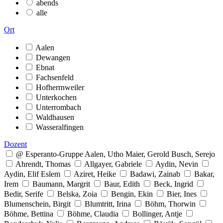
abends
alle
Ort
Aalen
Dewangen
Ebnat
Fachsenfeld
Hofherrnweiler
Unterkochen
Unterrombach
Waldhausen
Wasseralfingen
Dozent
@ Esperanto-Gruppe Aalen, Utho Maier, Gerold Busch, Serejo
Ahrendt, Thomas
Allgayer, Gabriele
Aydin, Nevin
Aydin, Elif Eslem
Aziret, Heike
Badawi, Zainab
Bakar,
Irem
Baumann, Margrit
Baur, Edith
Beck, Ingrid
Bedir, Serife
Belska, Zoia
Bengin, Ekin
Bier, Ines
Blumenschein, Birgit
Blumtritt, Irina
Böhm, Thorwin
Böhme, Bettina
Böhme, Claudia
Bollinger, Antje