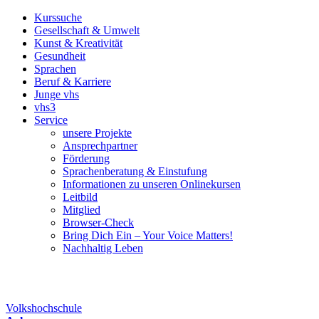
Kurssuche
Gesellschaft & Umwelt
Kunst & Kreativität
Gesundheit
Sprachen
Beruf & Karriere
Junge vhs
vhs3
Service
unsere Projekte
Ansprechpartner
Förderung
Sprachenberatung & Einstufung
Informationen zu unseren Onlinekursen
Leitbild
Mitglied
Browser-Check
Bring Dich Ein – Your Voice Matters!
Nachhaltig Leben
Volkshochschule