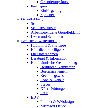
Orientierungskurse
Prüfungen
Einbürgerung
Sprachen
Grundbildung
Schule
Schulabschlüsse
Arbeitsorientierte Grundbildung
Lesen und Schreiben
Berufliche Weiterbildung
Highlights & vhs Tipps
Künstliche Intelligenz
Für Unternehmen
Beratung & Information
Kaufmännische Weiterbildung
Berufliche Kompetenz
Büromanagement
Rechnungswesen
Lohn & Gehalt
Steuer
XPert-Prüfungen
SAP
EDV
Internet & Webdesign
Microsoft Office