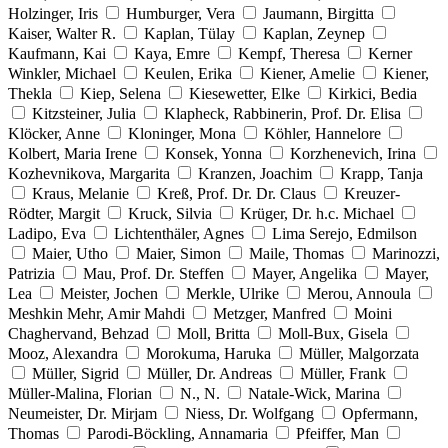
Holzinger, Iris
Humburger, Vera
Jaumann, Birgitta
Kaiser, Walter R.
Kaplan, Tülay
Kaplan, Zeynep
Kaufmann, Kai
Kaya, Emre
Kempf, Theresa
Kerner
Winkler, Michael
Keulen, Erika
Kiener, Amelie
Kiener,
Thekla
Kiep, Selena
Kiesewetter, Elke
Kirkici, Bedia
Kitzsteiner, Julia
Klapheck, Rabbinerin, Prof. Dr. Elisa
Klöcker, Anne
Kloninger, Mona
Köhler, Hannelore
Kolbert, Maria Irene
Konsek, Yonna
Korzhenevich, Irina
Kozhevnikova, Margarita
Kranzen, Joachim
Krapp, Tanja
Kraus, Melanie
Kreß, Prof. Dr. Dr. Claus
Kreuzer-
Rödter, Margit
Kruck, Silvia
Krüger, Dr. h.c. Michael
Ladipo, Eva
Lichtenthäler, Agnes
Lima Serejo, Edmilson
Maier, Utho
Maier, Simon
Maile, Thomas
Marinozzi,
Patrizia
Mau, Prof. Dr. Steffen
Mayer, Angelika
Mayer,
Lea
Meister, Jochen
Merkle, Ulrike
Merou, Annoula
Meshkin Mehr, Amir Mahdi
Metzger, Manfred
Moini
Chaghervand, Behzad
Moll, Britta
Moll-Bux, Gisela
Mooz, Alexandra
Morokuma, Haruka
Müller, Malgorzata
Müller, Sigrid
Müller, Dr. Andreas
Müller, Frank
Müller-Malina, Florian
N., N.
Natale-Wick, Marina
Neumeister, Dr. Mirjam
Niess, Dr. Wolfgang
Opfermann,
Thomas
Parodi-Böckling, Annamaria
Pfeiffer, Man