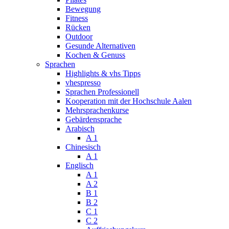
Bewegung
Fitness
Rücken
Outdoor
Gesunde Alternativen
Kochen & Genuss
Sprachen
Highlights & vhs Tipps
vhespresso
Sprachen Professionell
Kooperation mit der Hochschule Aalen
Mehrsprachenkurse
Gebärdensprache
Arabisch
A 1
Chinesisch
A 1
Englisch
A 1
A 2
B 1
B 2
C 1
C 2