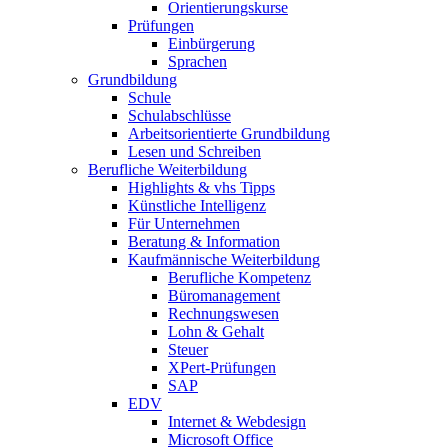
Orientierungskurse
Prüfungen
Einbürgerung
Sprachen
Grundbildung
Schule
Schulabschlüsse
Arbeitsorientierte Grundbildung
Lesen und Schreiben
Berufliche Weiterbildung
Highlights & vhs Tipps
Künstliche Intelligenz
Für Unternehmen
Beratung & Information
Kaufmännische Weiterbildung
Berufliche Kompetenz
Büromanagement
Rechnungswesen
Lohn & Gehalt
Steuer
XPert-Prüfungen
SAP
EDV
Internet & Webdesign
Microsoft Office