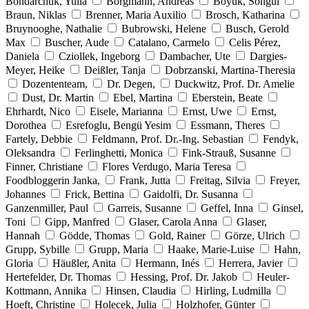
Bondarchuk, Yulia
Borgmann, Andreas
Böyük, Songül
Braun, Niklas
Brenner, Maria Auxilio
Brosch, Katharina
Bruynooghe, Nathalie
Bubrowski, Helene
Busch, Gerold
Max
Buscher, Aude
Catalano, Carmelo
Celis Pérez,
Daniela
Cziollek, Ingeborg
Dambacher, Ute
Dargies-
Meyer, Heike
Deißler, Tanja
Dobrzanski, Martina-Theresia
Dozententeam,
Dr. Degen,
Duckwitz, Prof. Dr. Amelie
Dust, Dr. Martin
Ebel, Martina
Eberstein, Beate
Ehrhardt, Nico
Eisele, Marianna
Ernst, Uwe
Ernst,
Dorothea
Esrefoglu, Bengü Yesim
Essmann, Theres
Fartely, Debbie
Feldmann, Prof. Dr.-Ing. Sebastian
Fendyk,
Oleksandra
Ferlinghetti, Monica
Fink-Strauß, Susanne
Finner, Christiane
Flores Verdugo, Maria Teresa
Foodbloggerin Janka,
Frank, Jutta
Freitag, Silvia
Freyer,
Johannes
Frick, Bettina
Gaidolfi, Dr. Susanna
Ganzenmiller, Paul
Garreis, Susanne
Geffel, Inna
Ginsel,
Toni
Gipp, Manfred
Glaser, Carola Anna
Glaser,
Hannah
Gödde, Thomas
Gold, Rainer
Görze, Ulrich
Grupp, Sybille
Grupp, Maria
Haake, Marie-Luise
Hahn,
Gloria
Häußler, Anita
Hermann, Inés
Herrera, Javier
Hertefelder, Dr. Thomas
Hessing, Prof. Dr. Jakob
Heuler-
Kottmann, Annika
Hinsen, Claudia
Hirling, Ludmilla
Hoeft, Christine
Holecek, Julia
Holzhofer, Günter