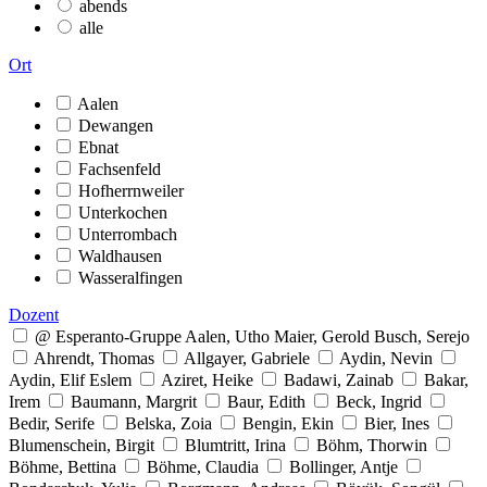
abends
alle
Ort
Aalen
Dewangen
Ebnat
Fachsenfeld
Hofherrnweiler
Unterkochen
Unterrombach
Waldhausen
Wasseralfingen
Dozent
@ Esperanto-Gruppe Aalen, Utho Maier, Gerold Busch, Serejo
Ahrendt, Thomas
Allgayer, Gabriele
Aydin, Nevin
Aydin, Elif Eslem
Aziret, Heike
Badawi, Zainab
Bakar,
Irem
Baumann, Margrit
Baur, Edith
Beck, Ingrid
Bedir, Serife
Belska, Zoia
Bengin, Ekin
Bier, Ines
Blumenschein, Birgit
Blumtritt, Irina
Böhm, Thorwin
Böhme, Bettina
Böhme, Claudia
Bollinger, Antje