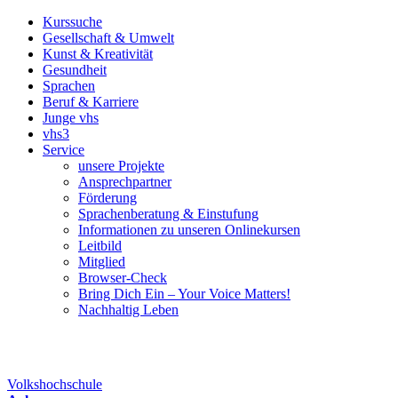
Kurssuche
Gesellschaft & Umwelt
Kunst & Kreativität
Gesundheit
Sprachen
Beruf & Karriere
Junge vhs
vhs3
Service
unsere Projekte
Ansprechpartner
Förderung
Sprachenberatung & Einstufung
Informationen zu unseren Onlinekursen
Leitbild
Mitglied
Browser-Check
Bring Dich Ein – Your Voice Matters!
Nachhaltig Leben
Volkshochschule