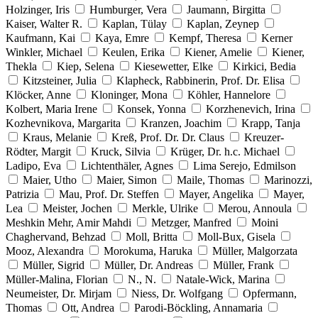
Holzinger, Iris
Humburger, Vera
Jaumann, Birgitta
Kaiser, Walter R.
Kaplan, Tülay
Kaplan, Zeynep
Kaufmann, Kai
Kaya, Emre
Kempf, Theresa
Kerner
Winkler, Michael
Keulen, Erika
Kiener, Amelie
Kiener,
Thekla
Kiep, Selena
Kiesewetter, Elke
Kirkici, Bedia
Kitzsteiner, Julia
Klapheck, Rabbinerin, Prof. Dr. Elisa
Klöcker, Anne
Kloninger, Mona
Köhler, Hannelore
Kolbert, Maria Irene
Konsek, Yonna
Korzhenevich, Irina
Kozhevnikova, Margarita
Kranzen, Joachim
Krapp, Tanja
Kraus, Melanie
Kreß, Prof. Dr. Dr. Claus
Kreuzer-
Rödter, Margit
Kruck, Silvia
Krüger, Dr. h.c. Michael
Ladipo, Eva
Lichtenthäler, Agnes
Lima Serejo, Edmilson
Maier, Utho
Maier, Simon
Maile, Thomas
Marinozzi,
Patrizia
Mau, Prof. Dr. Steffen
Mayer, Angelika
Mayer,
Lea
Meister, Jochen
Merkle, Ulrike
Merou, Annoula
Meshkin Mehr, Amir Mahdi
Metzger, Manfred
Moini
Chaghervand, Behzad
Moll, Britta
Moll-Bux, Gisela
Mooz, Alexandra
Morokuma, Haruka
Müller, Malgorzata
Müller, Sigrid
Müller, Dr. Andreas
Müller, Frank
Müller-Malina, Florian
N., N.
Natale-Wick, Marina
Neumeister, Dr. Mirjam
Niess, Dr. Wolfgang
Opfermann,
Thomas
Ott, Andrea
Parodi-Böckling, Annamaria