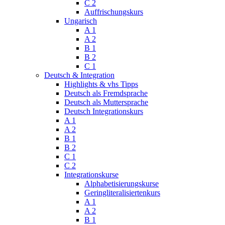
C 2
Auffrischungskurs
Ungarisch
A 1
A 2
B 1
B 2
C 1
Deutsch & Integration
Highlights & vhs Tipps
Deutsch als Fremdsprache
Deutsch als Muttersprache
Deutsch Integrationskurs
A 1
A 2
B 1
B 2
C 1
C 2
Integrationskurse
Alphabetisierungskurse
Geringliteralisiertenkurs
A 1
A 2
B 1