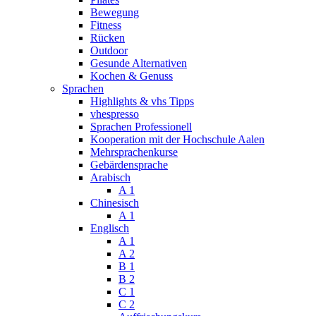
Bewegung
Fitness
Rücken
Outdoor
Gesunde Alternativen
Kochen & Genuss
Sprachen
Highlights & vhs Tipps
vhespresso
Sprachen Professionell
Kooperation mit der Hochschule Aalen
Mehrsprachenkurse
Gebärdensprache
Arabisch
A 1
Chinesisch
A 1
Englisch
A 1
A 2
B 1
B 2
C 1
C 2