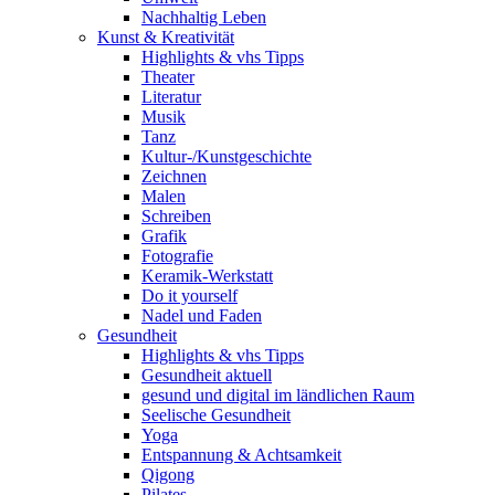
Nachhaltig Leben
Kunst & Kreativität
Highlights & vhs Tipps
Theater
Literatur
Musik
Tanz
Kultur-/Kunstgeschichte
Zeichnen
Malen
Schreiben
Grafik
Fotografie
Keramik-Werkstatt
Do it yourself
Nadel und Faden
Gesundheit
Highlights & vhs Tipps
Gesundheit aktuell
gesund und digital im ländlichen Raum
Seelische Gesundheit
Yoga
Entspannung & Achtsamkeit
Qigong
Pilates