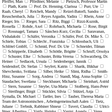
Pfeiffer, Man
Pfördtner, Melanie
Pietzsch, Professor Martin
Plath, Karin
Prof. Dr. Henning, Clarissa
Purr, Ute
Raab, Cheryl
Reichelt, Mandy
Reizel-Batorfi, Sandra
Reuschenbach, Julia
Reyes Argudin, Yadira
Rhein, Anne
Rieger, Iris
Rieger, Sara
Ritz, Biggi
Rizzi-Kuznik,
Rossella
Rohde, Axel
Rohrbach, Michaela
Rose, Birgit
Rossnagel, Tamara
Sánchez-Kurz, Cecilia
Saravanan,
Vishalakshi
Schäfer, Veronika
Schäfer, Prof. Dr. Mike S.
Schiele, Tobias
Schlecht , Franziska
Schlossbach, Uli
Schlötel GmbH,
Schmid, Prof. Dr. Ute
Schneider, Tilman
Schöpperle, Elisabeth
Schöttle, Brigitte
Schruff, Orsolya
Schuster, Elke
Schuster, Britta Verena
Schwarzberg, Dr.
Heiner
Sedlacek, Ursula
Seidenberger, Jannik
Seidendorf, Dr. Stefan
Seyfert, Katrin
Sharik, Iftikhar
Shevchenko, Svitlana
Silber, Heike
Slimi, Ridha
Smith-
Hinz, Susanne
Sorg, Andrea
Standl, Mag. Anna-Sophie
Staudacher, Swetlana
Steckbauer, Michaela
Steinhart, Astrid
Stern, Susanne
Steybe, Uta-Maria
Stoßberg, Hans-Peter
Streifinger, Birgit
Stückler, Silvia
Stützel, Anja
Symalla, Dr. Michael
Tartler, Ines
Tauber, Theresa Maria
Team der Astronomischen , Arbeitsgemeinschaft Aalen
Tietz,
Juliane
Trebnik, Rabbiner Shneur
Tuveri, Claudia
Ulrici-
Ittner, Albertina
Vajda, Heinke
Vanini, Angela
Veres,