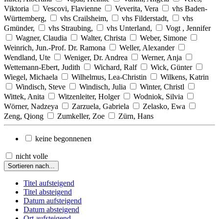
Viktoria
Vescovi, Flavienne
Veverita, Vera
vhs Baden-
Württemberg,
vhs Crailsheim,
vhs Filderstadt,
vhs
Gmünder,
vhs Straubing,
vhs Unterland,
Vogt , Jennifer
Wagner, Claudia
Walter, Christa
Weber, Simone
Weinrich, Jun.-Prof. Dr. Ramona
Weller, Alexander
Wendland, Ute
Weniger, Dr. Andrea
Werner, Anja
Wettemann-Ebert, Judith
Wichard, Ralf
Wick, Günter
Wiegel, Michaela
Wilhelmus, Lea-Christin
Wilkens, Katrin
Windisch, Steve
Windisch, Julia
Winter, Christl
Wittek, Anita
Witzenleiter, Holger
Wodniok, Silvia
Wörner, Nadzeya
Zarzuela, Gabriela
Zelasko, Ewa
Zeng, Qiong
Zumkeller, Zoe
Zürn, Hans
keine begonnenen
nicht volle
Sortieren nach...
Titel aufsteigend
Titel absteigend
Datum aufsteigend
Datum absteigend
Ort aufsteigend