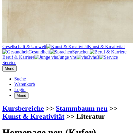
Gesellschaft & Umwelt
Kunst & Kreativität
Gesundheit
Sprachen
Beruf & Karriere
Junge vhs
vhs3
Service
Menü
Suche
Warenkorb
Login
Menü
Kursbereiche
>>
Stammbaum neu
>>
Kunst & Kreativität
>> Literatur
Homepage neu (Kufer)