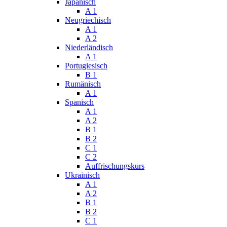
Japanisch
A 1
Neugriechisch
A 1
A 2
Niederländisch
A 1
Portugiesisch
B 1
Rumänisch
A 1
Spanisch
A 1
A 2
B 1
B 2
C 1
C 2
Auffrischungskurs
Ukrainisch
A 1
A 2
B 1
B 2
C 1