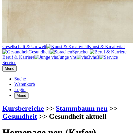
Gesellschaft & Umwelt
Kunst & Kreativität
Gesundheit
Sprachen
Beruf & Karriere
Junge vhs
vhs3
Service
Menü
Suche
Warenkorb
Login
Menü
Kursbereiche
>>
Stammbaum neu
>>
Gesundheit
>> Gesundheit aktuell
Homepage neu (Kufer)