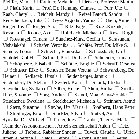
Pfeiffer, Man
Pfördtner, Melanie
Pietzsch, Professor Martin
Plath, Karin
Prof. Dr. Henning, Clarissa
Purr, Ute
Raab, Cheryl
Reichelt, Mandy
Reizel-Batorfi, Sandra
Reuschenbach, Julia
Reyes Argudin, Yadira
Rhein, Anne
Rieger, Iris
Rieger, Sara
Ritz, Biggi
Rizzi-Kuznik,
Rossella
Rohde, Axel
Rohrbach, Michaela
Rose, Birgit
Rossnagel, Tamara
Sánchez-Kurz, Cecilia
Saravanan,
Vishalakshi
Schäfer, Veronika
Schäfer, Prof. Dr. Mike S.
Schiele, Tobias
Schlecht , Franziska
Schlossbach, Uli
Schlötel GmbH,
Schmid, Prof. Dr. Ute
Schneider, Tilman
Schöpperle, Elisabeth
Schöttle, Brigitte
Schruff, Orsolya
Schuster, Elke
Schuster, Britta Verena
Schwarzberg, Dr.
Heiner
Sedlacek, Ursula
Seidenberger, Jannik
Seidendorf, Dr. Stefan
Seyfert, Katrin
Sharik, Iftikhar
Shevchenko, Svitlana
Silber, Heike
Slimi, Ridha
Smith-
Hinz, Susanne
Sorg, Andrea
Standl, Mag. Anna-Sophie
Staudacher, Swetlana
Steckbauer, Michaela
Steinhart, Astrid
Stern, Susanne
Steybe, Uta-Maria
Stoßberg, Hans-Peter
Streifinger, Birgit
Stückler, Silvia
Stützel, Anja
Symalla, Dr. Michael
Tartler, Ines
Tauber, Theresa Maria
Team der Astronomischen , Arbeitsgemeinschaft Aalen
Tietz,
Juliane
Trebnik, Rabbiner Shneur
Tuveri, Claudia
Ulrici-
Ittner, Albertina
Vajda, Heinke
Vanini, Angela
Veres,