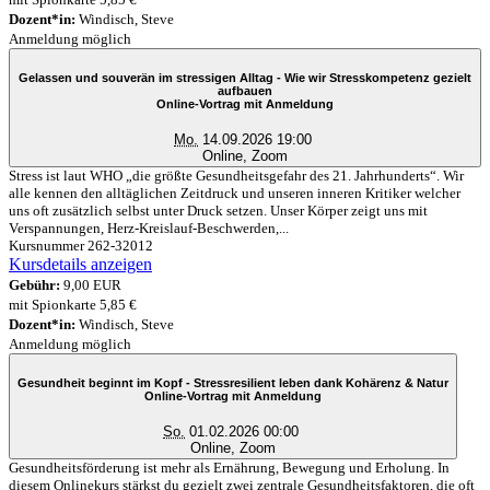
Dozent*in:
Windisch, Steve
Anmeldung möglich
Gelassen und souverän im stressigen Alltag - Wie wir Stresskompetenz gezielt
aufbauen
Online-Vortrag mit Anmeldung
Mo.
14.09.2026 19:00
Online, Zoom
Stress ist laut WHO „die größte Gesundheitsgefahr des 21. Jahrhunderts“. Wir
alle kennen den alltäglichen Zeitdruck und unseren inneren Kritiker welcher
uns oft zusätzlich selbst unter Druck setzen. Unser Körper zeigt uns mit
Verspannungen, Herz-Kreislauf-Beschwerden,...
Kursnummer 262-32012
Kursdetails anzeigen
Gebühr:
9,00 EUR
mit Spionkarte 5,85 €
Dozent*in:
Windisch, Steve
Anmeldung möglich
Gesundheit beginnt im Kopf - Stressresilient leben dank Kohärenz & Natur
Online-Vortrag mit Anmeldung
So.
01.02.2026 00:00
Online, Zoom
Gesundheitsförderung ist mehr als Ernährung, Bewegung und Erholung. In
diesem Onlinekurs stärkst du gezielt zwei zentrale Gesundheitsfaktoren, die oft