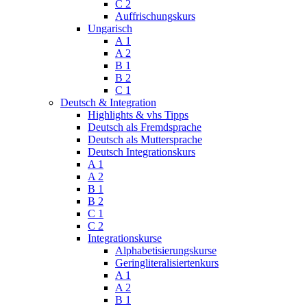
C 2
Auffrischungskurs
Ungarisch
A 1
A 2
B 1
B 2
C 1
Deutsch & Integration
Highlights & vhs Tipps
Deutsch als Fremdsprache
Deutsch als Muttersprache
Deutsch Integrationskurs
A 1
A 2
B 1
B 2
C 1
C 2
Integrationskurse
Alphabetisierungskurse
Geringliteralisiertenkurs
A 1
A 2
B 1