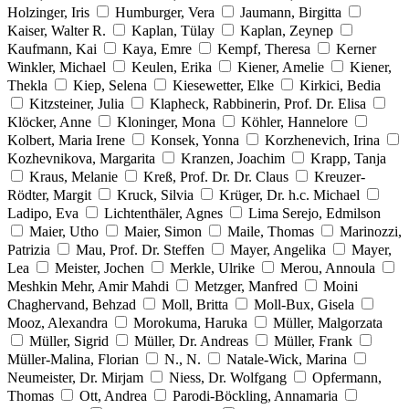
Holzinger, Iris
Humburger, Vera
Jaumann, Birgitta
Kaiser, Walter R.
Kaplan, Tülay
Kaplan, Zeynep
Kaufmann, Kai
Kaya, Emre
Kempf, Theresa
Kerner
Winkler, Michael
Keulen, Erika
Kiener, Amelie
Kiener,
Thekla
Kiep, Selena
Kiesewetter, Elke
Kirkici, Bedia
Kitzsteiner, Julia
Klapheck, Rabbinerin, Prof. Dr. Elisa
Klöcker, Anne
Kloninger, Mona
Köhler, Hannelore
Kolbert, Maria Irene
Konsek, Yonna
Korzhenevich, Irina
Kozhevnikova, Margarita
Kranzen, Joachim
Krapp, Tanja
Kraus, Melanie
Kreß, Prof. Dr. Dr. Claus
Kreuzer-
Rödter, Margit
Kruck, Silvia
Krüger, Dr. h.c. Michael
Ladipo, Eva
Lichtenthäler, Agnes
Lima Serejo, Edmilson
Maier, Utho
Maier, Simon
Maile, Thomas
Marinozzi,
Patrizia
Mau, Prof. Dr. Steffen
Mayer, Angelika
Mayer,
Lea
Meister, Jochen
Merkle, Ulrike
Merou, Annoula
Meshkin Mehr, Amir Mahdi
Metzger, Manfred
Moini
Chaghervand, Behzad
Moll, Britta
Moll-Bux, Gisela
Mooz, Alexandra
Morokuma, Haruka
Müller, Malgorzata
Müller, Sigrid
Müller, Dr. Andreas
Müller, Frank
Müller-Malina, Florian
N., N.
Natale-Wick, Marina
Neumeister, Dr. Mirjam
Niess, Dr. Wolfgang
Opfermann,
Thomas
Ott, Andrea
Parodi-Böckling, Annamaria