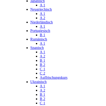
Japanisch
A 1
Neugriechisch
A 1
A 2
Niederländisch
A 1
Portugiesisch
B 1
Rumänisch
A 1
Spanisch
A 1
A 2
B 1
B 2
C 1
C 2
Auffrischungskurs
Ukrainisch
A 1
A 2
B 1
B 2
C 1