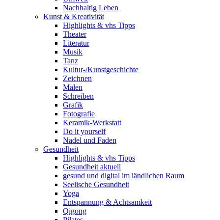
Nachhaltig Leben
Kunst & Kreativität
Highlights & vhs Tipps
Theater
Literatur
Musik
Tanz
Kultur-/Kunstgeschichte
Zeichnen
Malen
Schreiben
Grafik
Fotografie
Keramik-Werkstatt
Do it yourself
Nadel und Faden
Gesundheit
Highlights & vhs Tipps
Gesundheit aktuell
gesund und digital im ländlichen Raum
Seelische Gesundheit
Yoga
Entspannung & Achtsamkeit
Qigong
Pilates