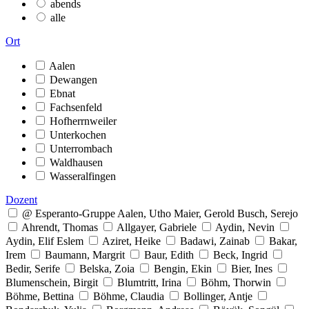
abends
alle
Ort
Aalen
Dewangen
Ebnat
Fachsenfeld
Hofherrnweiler
Unterkochen
Unterrombach
Waldhausen
Wasseralfingen
Dozent
@ Esperanto-Gruppe Aalen, Utho Maier, Gerold Busch, Serejo
Ahrendt, Thomas
Allgayer, Gabriele
Aydin, Nevin
Aydin, Elif Eslem
Aziret, Heike
Badawi, Zainab
Bakar,
Irem
Baumann, Margrit
Baur, Edith
Beck, Ingrid
Bedir, Serife
Belska, Zoia
Bengin, Ekin
Bier, Ines
Blumenschein, Birgit
Blumtritt, Irina
Böhm, Thorwin
Böhme, Bettina
Böhme, Claudia
Bollinger, Antje