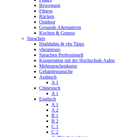
Bewegung
Fitness
Rücken
Outdoor
Gesunde Alternativen
Kochen & Genuss
Sprachen
Highlights & vhs Tipps
vhespresso
Sprachen Professionell
Kooperation mit der Hochschule Aalen
Mehrsprachenkurse
Gebärdensprache
Arabisch
A 1
Chinesisch
A 1
Englisch
A 1
A 2
B 1
B 2
C 1
C 2