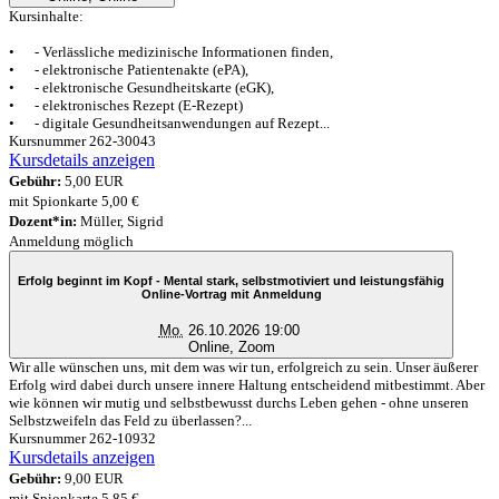
Kursinhalte:
• - Verlässliche medizinische Informationen finden,
• - elektronische Patientenakte (ePA),
• - elektronische Gesundheitskarte (eGK),
• - elektronisches Rezept (E-Rezept)
• - digitale Gesundheitsanwendungen auf Rezept...
Kursnummer 262-30043
Kursdetails anzeigen
Gebühr:
5,00 EUR
mit Spionkarte 5,00 €
Dozent*in:
Müller, Sigrid
Anmeldung möglich
Erfolg beginnt im Kopf - Mental stark, selbstmotiviert und leistungsfähig
Online-Vortrag mit Anmeldung
Mo.
26.10.2026 19:00
Online, Zoom
Wir alle wünschen uns, mit dem was wir tun, erfolgreich zu sein. Unser äußerer
Erfolg wird dabei durch unsere innere Haltung entscheidend mitbestimmt. Aber
wie können wir mutig und selbstbewusst durchs Leben gehen - ohne unseren
Selbstzweifeln das Feld zu überlassen?...
Kursnummer 262-10932
Kursdetails anzeigen
Gebühr:
9,00 EUR
mit Spionkarte 5,85 €