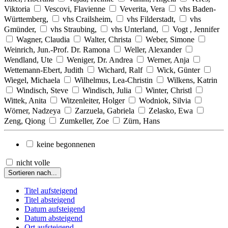
Viktoria
Vescovi, Flavienne
Veverita, Vera
vhs Baden-
Württemberg,
vhs Crailsheim,
vhs Filderstadt,
vhs
Gmünder,
vhs Straubing,
vhs Unterland,
Vogt , Jennifer
Wagner, Claudia
Walter, Christa
Weber, Simone
Weinrich, Jun.-Prof. Dr. Ramona
Weller, Alexander
Wendland, Ute
Weniger, Dr. Andrea
Werner, Anja
Wettemann-Ebert, Judith
Wichard, Ralf
Wick, Günter
Wiegel, Michaela
Wilhelmus, Lea-Christin
Wilkens, Katrin
Windisch, Steve
Windisch, Julia
Winter, Christl
Wittek, Anita
Witzenleiter, Holger
Wodniok, Silvia
Wörner, Nadzeya
Zarzuela, Gabriela
Zelasko, Ewa
Zeng, Qiong
Zumkeller, Zoe
Zürn, Hans
keine begonnenen
nicht volle
Sortieren nach...
Titel aufsteigend
Titel absteigend
Datum aufsteigend
Datum absteigend
Ort aufsteigend