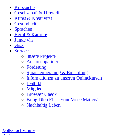
Kurssuche
Gesellschaft & Umwelt
Kunst & Kreativität
Gesundheit
Sprachen
Beruf & Karriere
Junge vhs
vhs3
Service
unsere Projekte
Ansprechpartner
Förderung
Sprachenberatung & Einstufung
Informationen zu unseren Onlinekursen
Leitbild
Mitglied
Browser-Check
Bring Dich Ein – Your Voice Matters!
Nachhaltig Leben
Volkshochschule