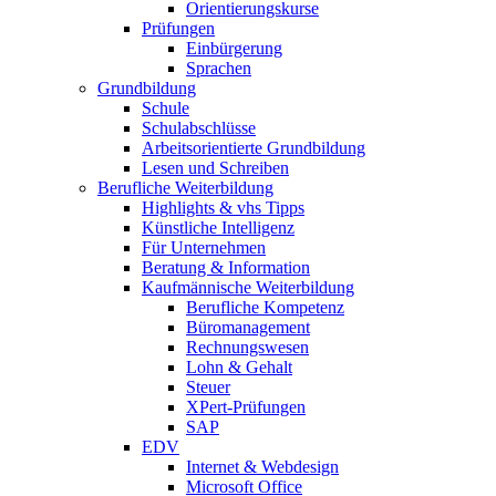
Orientierungskurse
Prüfungen
Einbürgerung
Sprachen
Grundbildung
Schule
Schulabschlüsse
Arbeitsorientierte Grundbildung
Lesen und Schreiben
Berufliche Weiterbildung
Highlights & vhs Tipps
Künstliche Intelligenz
Für Unternehmen
Beratung & Information
Kaufmännische Weiterbildung
Berufliche Kompetenz
Büromanagement
Rechnungswesen
Lohn & Gehalt
Steuer
XPert-Prüfungen
SAP
EDV
Internet & Webdesign
Microsoft Office