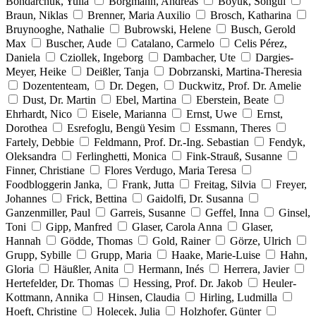
Bondarchuk, Yulia
Borgmann, Andreas
Böyük, Songül
Braun, Niklas
Brenner, Maria Auxilio
Brosch, Katharina
Bruynooghe, Nathalie
Bubrowski, Helene
Busch, Gerold
Max
Buscher, Aude
Catalano, Carmelo
Celis Pérez,
Daniela
Cziollek, Ingeborg
Dambacher, Ute
Dargies-
Meyer, Heike
Deißler, Tanja
Dobrzanski, Martina-Theresia
Dozententeam,
Dr. Degen,
Duckwitz, Prof. Dr. Amelie
Dust, Dr. Martin
Ebel, Martina
Eberstein, Beate
Ehrhardt, Nico
Eisele, Marianna
Ernst, Uwe
Ernst,
Dorothea
Esrefoglu, Bengü Yesim
Essmann, Theres
Fartely, Debbie
Feldmann, Prof. Dr.-Ing. Sebastian
Fendyk,
Oleksandra
Ferlinghetti, Monica
Fink-Strauß, Susanne
Finner, Christiane
Flores Verdugo, Maria Teresa
Foodbloggerin Janka,
Frank, Jutta
Freitag, Silvia
Freyer,
Johannes
Frick, Bettina
Gaidolfi, Dr. Susanna
Ganzenmiller, Paul
Garreis, Susanne
Geffel, Inna
Ginsel,
Toni
Gipp, Manfred
Glaser, Carola Anna
Glaser,
Hannah
Gödde, Thomas
Gold, Rainer
Görze, Ulrich
Grupp, Sybille
Grupp, Maria
Haake, Marie-Luise
Hahn,
Gloria
Häußler, Anita
Hermann, Inés
Herrera, Javier
Hertefelder, Dr. Thomas
Hessing, Prof. Dr. Jakob
Heuler-
Kottmann, Annika
Hinsen, Claudia
Hirling, Ludmilla
Hoeft, Christine
Holecek, Julia
Holzhofer, Günter