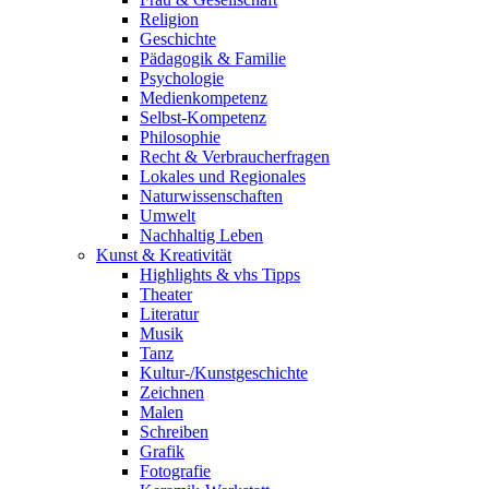
Religion
Geschichte
Pädagogik & Familie
Psychologie
Medienkompetenz
Selbst-Kompetenz
Philosophie
Recht & Verbraucherfragen
Lokales und Regionales
Naturwissenschaften
Umwelt
Nachhaltig Leben
Kunst & Kreativität
Highlights & vhs Tipps
Theater
Literatur
Musik
Tanz
Kultur-/Kunstgeschichte
Zeichnen
Malen
Schreiben
Grafik
Fotografie