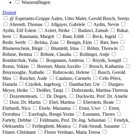
Wasseralfingen
Dozent
@ Esperanto-Gruppe Aalen, Utho Maier, Gerold Busch, Serejo
Ahrendt, Thomas
Allgayer, Gabriele
Aydin, Nevin
Aydin, Elif Eslem
Aziret, Heike
Badawi, Zainab
Bakar,
Irem
Baumann, Margrit
Baur, Edith
Beck, Ingrid
Bedir, Serife
Belska, Zoia
Bengin, Ekin
Bier, Ines
Blumenschein, Birgit
Blumtritt, Irina
Böhm, Thorwin
Böhme, Bettina
Böhme, Claudia
Bollinger, Antje
Bondarchuk, Yulia
Borgmann, Andreas
Böyük, Songül
Braun, Niklas
Brenner, Maria Auxilio
Brosch, Katharina
Bruynooghe, Nathalie
Bubrowski, Helene
Busch, Gerold
Max
Buscher, Aude
Catalano, Carmelo
Celis Pérez,
Daniela
Cziollek, Ingeborg
Dambacher, Ute
Dargies-
Meyer, Heike
Deißler, Tanja
Dobrzanski, Martina-Theresia
Dozententeam,
Dr. Degen,
Duckwitz, Prof. Dr. Amelie
Dust, Dr. Martin
Ebel, Martina
Eberstein, Beate
Ehrhardt, Nico
Eisele, Marianna
Ernst, Uwe
Ernst,
Dorothea
Esrefoglu, Bengü Yesim
Essmann, Theres
Fartely, Debbie
Feldmann, Prof. Dr.-Ing. Sebastian
Fendyk,
Oleksandra
Ferlinghetti, Monica
Fink-Strauß, Susanne
Finner, Christiane
Flores Verdugo, Maria Teresa