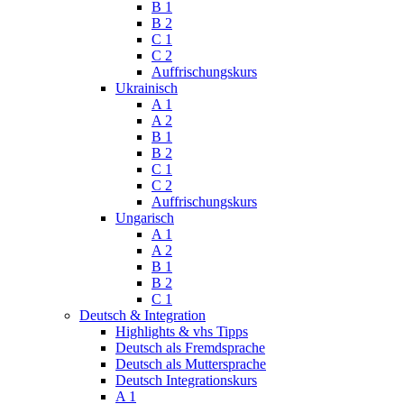
B 1
B 2
C 1
C 2
Auffrischungskurs
Ukrainisch
A 1
A 2
B 1
B 2
C 1
C 2
Auffrischungskurs
Ungarisch
A 1
A 2
B 1
B 2
C 1
Deutsch & Integration
Highlights & vhs Tipps
Deutsch als Fremdsprache
Deutsch als Muttersprache
Deutsch Integrationskurs
A 1