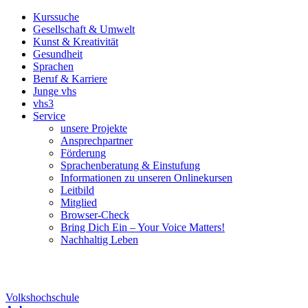
Kurssuche
Gesellschaft & Umwelt
Kunst & Kreativität
Gesundheit
Sprachen
Beruf & Karriere
Junge vhs
vhs3
Service
unsere Projekte
Ansprechpartner
Förderung
Sprachenberatung & Einstufung
Informationen zu unseren Onlinekursen
Leitbild
Mitglied
Browser-Check
Bring Dich Ein – Your Voice Matters!
Nachhaltig Leben
Volkshochschule