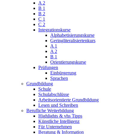
A 2
B 1
B 2
C 1
C 2
Integrationskurse
Alphabetisierungskurse
Geringliteralisiertenkurs
A 1
A 2
B 1
Orientierungskurse
Prüfungen
Einbürgerung
Sprachen
Grundbildung
Schule
Schulabschlüsse
Arbeitsorientierte Grundbildung
Lesen und Schreiben
Berufliche Weiterbildung
Highlights & vhs Tipps
Künstliche Intelligenz
Für Unternehmen
Beratung & Information