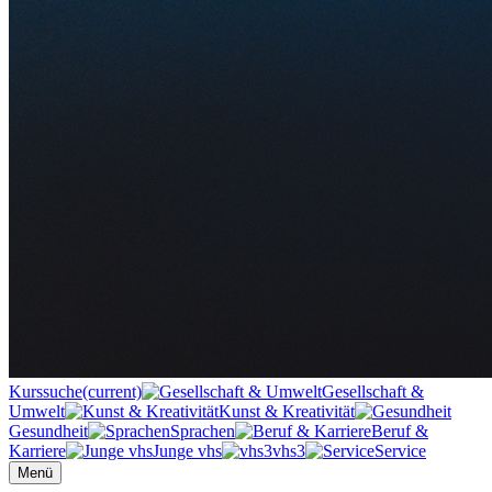
Kurssuche
(current)
Gesellschaft &
Umwelt
Kunst & Kreativität
Gesundheit
Sprachen
Beruf &
Karriere
Junge vhs
vhs3
Service
Menü