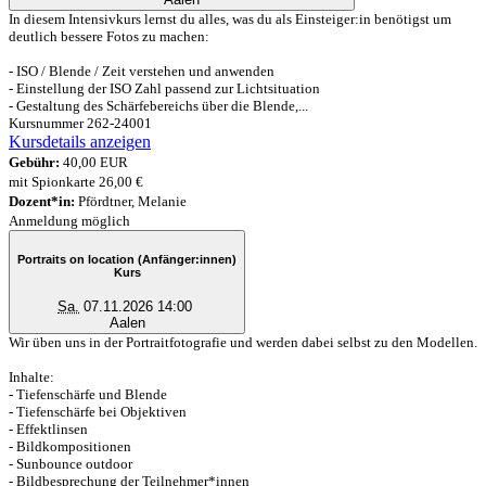
In diesem Intensivkurs lernst du alles, was du als Einsteiger:in benötigst um
deutlich bessere Fotos zu machen:
- ISO / Blende / Zeit verstehen und anwenden
- Einstellung der ISO Zahl passend zur Lichtsituation
- Gestaltung des Schärfebereichs über die Blende,...
Kursnummer 262-24001
Kursdetails anzeigen
Gebühr:
40,00 EUR
mit Spionkarte 26,00 €
Dozent*in:
Pfördtner, Melanie
Anmeldung möglich
Portraits on location (Anfänger:innen)
Kurs
Sa.
07.11.2026 14:00
Aalen
Wir üben uns in der Portraitfotografie und werden dabei selbst zu den Modellen.
Inhalte:
- Tiefenschärfe und Blende
- Tiefenschärfe bei Objektiven
- Effektlinsen
- Bildkompositionen
- Sunbounce outdoor
- Bildbesprechung der Teilnehmer*innen