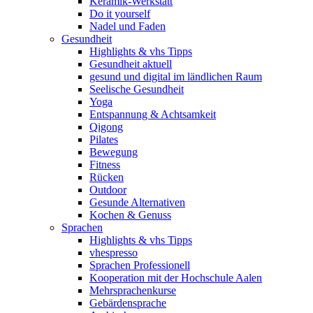
Keramik-Werkstatt
Do it yourself
Nadel und Faden
Gesundheit
Highlights & vhs Tipps
Gesundheit aktuell
gesund und digital im ländlichen Raum
Seelische Gesundheit
Yoga
Entspannung & Achtsamkeit
Qigong
Pilates
Bewegung
Fitness
Rücken
Outdoor
Gesunde Alternativen
Kochen & Genuss
Sprachen
Highlights & vhs Tipps
vhespresso
Sprachen Professionell
Kooperation mit der Hochschule Aalen
Mehrsprachenkurse
Gebärdensprache