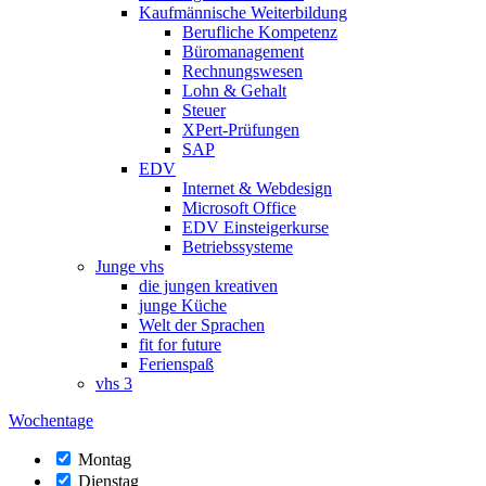
Kaufmännische Weiterbildung
Berufliche Kompetenz
Büromanagement
Rechnungswesen
Lohn & Gehalt
Steuer
XPert-Prüfungen
SAP
EDV
Internet & Webdesign
Microsoft Office
EDV Einsteigerkurse
Betriebssysteme
Junge vhs
die jungen kreativen
junge Küche
Welt der Sprachen
fit for future
Ferienspaß
vhs 3
Wochentage
Montag
Dienstag