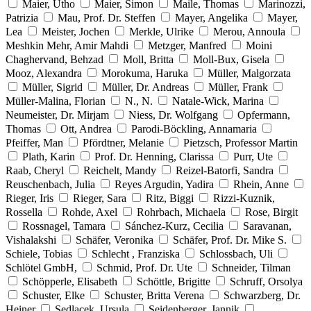
Maier, Utho
Maier, Simon
Maile, Thomas
Marinozzi,
Patrizia
Mau, Prof. Dr. Steffen
Mayer, Angelika
Mayer,
Lea
Meister, Jochen
Merkle, Ulrike
Merou, Annoula
Meshkin Mehr, Amir Mahdi
Metzger, Manfred
Moini
Chaghervand, Behzad
Moll, Britta
Moll-Bux, Gisela
Mooz, Alexandra
Morokuma, Haruka
Müller, Malgorzata
Müller, Sigrid
Müller, Dr. Andreas
Müller, Frank
Müller-Malina, Florian
N., N.
Natale-Wick, Marina
Neumeister, Dr. Mirjam
Niess, Dr. Wolfgang
Opfermann,
Thomas
Ott, Andrea
Parodi-Böckling, Annamaria
Pfeiffer, Man
Pfördtner, Melanie
Pietzsch, Professor Martin
Plath, Karin
Prof. Dr. Henning, Clarissa
Purr, Ute
Raab, Cheryl
Reichelt, Mandy
Reizel-Batorfi, Sandra
Reuschenbach, Julia
Reyes Argudin, Yadira
Rhein, Anne
Rieger, Iris
Rieger, Sara
Ritz, Biggi
Rizzi-Kuznik,
Rossella
Rohde, Axel
Rohrbach, Michaela
Rose, Birgit
Rossnagel, Tamara
Sánchez-Kurz, Cecilia
Saravanan,
Vishalakshi
Schäfer, Veronika
Schäfer, Prof. Dr. Mike S.
Schiele, Tobias
Schlecht , Franziska
Schlossbach, Uli
Schlötel GmbH,
Schmid, Prof. Dr. Ute
Schneider, Tilman
Schöpperle, Elisabeth
Schöttle, Brigitte
Schruff, Orsolya
Schuster, Elke
Schuster, Britta Verena
Schwarzberg, Dr.
Heiner
Sedlacek, Ursula
Seidenberger, Jannik