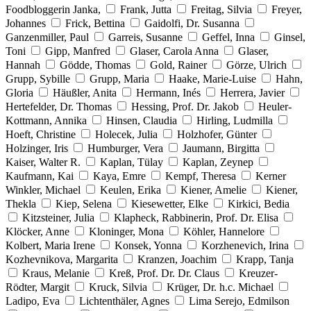
Foodbloggerin Janka,
Frank, Jutta
Freitag, Silvia
Freyer,
Johannes
Frick, Bettina
Gaidolfi, Dr. Susanna
Ganzenmiller, Paul
Garreis, Susanne
Geffel, Inna
Ginsel,
Toni
Gipp, Manfred
Glaser, Carola Anna
Glaser,
Hannah
Gödde, Thomas
Gold, Rainer
Görze, Ulrich
Grupp, Sybille
Grupp, Maria
Haake, Marie-Luise
Hahn,
Gloria
Häußler, Anita
Hermann, Inés
Herrera, Javier
Hertefelder, Dr. Thomas
Hessing, Prof. Dr. Jakob
Heuler-
Kottmann, Annika
Hinsen, Claudia
Hirling, Ludmilla
Hoeft, Christine
Holecek, Julia
Holzhofer, Günter
Holzinger, Iris
Humburger, Vera
Jaumann, Birgitta
Kaiser, Walter R.
Kaplan, Tülay
Kaplan, Zeynep
Kaufmann, Kai
Kaya, Emre
Kempf, Theresa
Kerner
Winkler, Michael
Keulen, Erika
Kiener, Amelie
Kiener,
Thekla
Kiep, Selena
Kiesewetter, Elke
Kirkici, Bedia
Kitzsteiner, Julia
Klapheck, Rabbinerin, Prof. Dr. Elisa
Klöcker, Anne
Kloninger, Mona
Köhler, Hannelore
Kolbert, Maria Irene
Konsek, Yonna
Korzhenevich, Irina
Kozhevnikova, Margarita
Kranzen, Joachim
Krapp, Tanja
Kraus, Melanie
Kreß, Prof. Dr. Dr. Claus
Kreuzer-
Rödter, Margit
Kruck, Silvia
Krüger, Dr. h.c. Michael
Ladipo, Eva
Lichtenthäler, Agnes
Lima Serejo, Edmilson