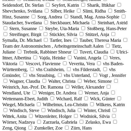
Seidendorf, Dr. Stefan
Seyfert, Katrin
Sharik, Iftikhar
Shevchenko, Svitlana
Silber, Heike
Slimi, Ridha
Smith-
Hinz, Susanne
Sorg, Andrea
Standl, Mag. Anna-Sophie
Staudacher, Swetlana
Steckbauer, Michaela
Steinhart, Astrid
Stern, Susanne
Steybe, Uta-Maria
Stoßberg, Hans-Peter
Streifinger, Birgit
Stückler, Silvia
Stützel, Anja
Symalla, Dr. Michael
Tartler, Ines
Tauber, Theresa Maria
Team der Astronomischen , Arbeitsgemeinschaft Aalen
Tietz,
Juliane
Trebnik, Rabbiner Shneur
Tuveri, Claudia
Ulrici-
Ittner, Albertina
Vajda, Heinke
Vanini, Angela
Veres,
Viktoria
Vescovi, Flavienne
Veverita, Vera
vhs Baden-
Württemberg,
vhs Crailsheim,
vhs Filderstadt,
vhs
Gmünder,
vhs Straubing,
vhs Unterland,
Vogt , Jennifer
Wagner, Claudia
Walter, Christa
Weber, Simone
Weinrich, Jun.-Prof. Dr. Ramona
Weller, Alexander
Wendland, Ute
Weniger, Dr. Andrea
Werner, Anja
Wettemann-Ebert, Judith
Wichard, Ralf
Wick, Günter
Wiegel, Michaela
Wilhelmus, Lea-Christin
Wilkens, Katrin
Windisch, Steve
Windisch, Julia
Winter, Christl
Wittek, Anita
Witzenleiter, Holger
Wodniok, Silvia
Wörner, Nadzeya
Zarzuela, Gabriela
Zelasko, Ewa
Zeng, Qiong
Zumkeller, Zoe
Zürn, Hans