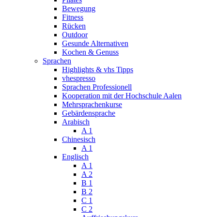
Bewegung
Fitness
Rücken
Outdoor
Gesunde Alternativen
Kochen & Genuss
Sprachen
Highlights & vhs Tipps
vhespresso
Sprachen Professionell
Kooperation mit der Hochschule Aalen
Mehrsprachenkurse
Gebärdensprache
Arabisch
A 1
Chinesisch
A 1
Englisch
A 1
A 2
B 1
B 2
C 1
C 2