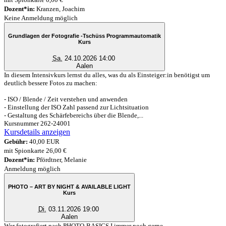
Dozent*in:
Kranzen, Joachim
Keine Anmeldung möglich
Grundlagen der Fotografie -Tschüss Programmautomatik
Kurs
Sa.
24.10.2026 14:00
Aalen
In diesem Intensivkurs lernst du alles, was du als Einsteiger:in benötigst um
deutlich bessere Fotos zu machen:
- ISO / Blende / Zeit verstehen und anwenden
- Einstellung der ISO Zahl passend zur Lichtsituation
- Gestaltung des Schärfebereichs über die Blende,...
Kursnummer 262-24001
Kursdetails anzeigen
Gebühr:
40,00 EUR
mit Spionkarte 26,00 €
Dozent*in:
Pfördtner, Melanie
Anmeldung möglich
PHOTO – ART BY NIGHT & AVAILABLE LIGHT
Kurs
Di.
03.11.2026 19:00
Aalen
Wer fotografiert nach PHOTO-BASICS I immer noch gerne,