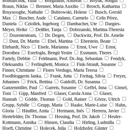
Bondarchuk, Yulia
Borgmann, Andreas
Böyük, Songül
Braun, Niklas
Brenner, Maria Auxilio
Brosch, Katharina
Bruynooghe, Nathalie
Bubrowski, Helene
Busch, Gerold
Max
Buscher, Aude
Catalano, Carmelo
Celis Pérez,
Daniela
Cziollek, Ingeborg
Dambacher, Ute
Dargies-
Meyer, Heike
Deißler, Tanja
Dobrzanski, Martina-Theresia
Dozententeam,
Dr. Degen,
Duckwitz, Prof. Dr. Amelie
Dust, Dr. Martin
Ebel, Martina
Eberstein, Beate
Ehrhardt, Nico
Eisele, Marianna
Ernst, Uwe
Ernst,
Dorothea
Esrefoglu, Bengü Yesim
Essmann, Theres
Fartely, Debbie
Feldmann, Prof. Dr.-Ing. Sebastian
Fendyk,
Oleksandra
Ferlinghetti, Monica
Fink-Strauß, Susanne
Finner, Christiane
Flores Verdugo, Maria Teresa
Foodbloggerin Janka,
Frank, Jutta
Freitag, Silvia
Freyer,
Johannes
Frick, Bettina
Gaidolfi, Dr. Susanna
Ganzenmiller, Paul
Garreis, Susanne
Geffel, Inna
Ginsel,
Toni
Gipp, Manfred
Glaser, Carola Anna
Glaser,
Hannah
Gödde, Thomas
Gold, Rainer
Görze, Ulrich
Grupp, Sybille
Grupp, Maria
Haake, Marie-Luise
Hahn,
Gloria
Häußler, Anita
Hermann, Inés
Herrera, Javier
Hertefelder, Dr. Thomas
Hessing, Prof. Dr. Jakob
Heuler-
Kottmann, Annika
Hinsen, Claudia
Hirling, Ludmilla
Hoeft, Christine
Holecek, Julia
Holzhofer, Günter