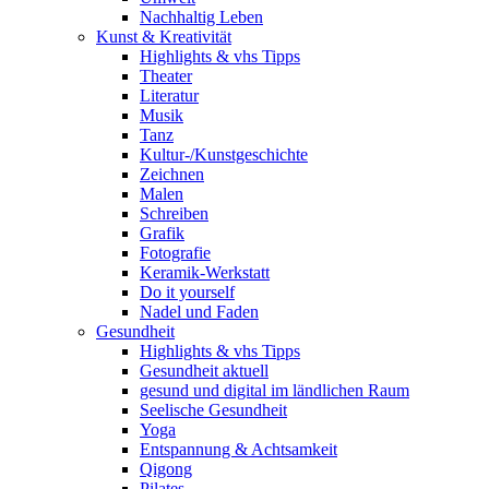
Nachhaltig Leben
Kunst & Kreativität
Highlights & vhs Tipps
Theater
Literatur
Musik
Tanz
Kultur-/Kunstgeschichte
Zeichnen
Malen
Schreiben
Grafik
Fotografie
Keramik-Werkstatt
Do it yourself
Nadel und Faden
Gesundheit
Highlights & vhs Tipps
Gesundheit aktuell
gesund und digital im ländlichen Raum
Seelische Gesundheit
Yoga
Entspannung & Achtsamkeit
Qigong
Pilates