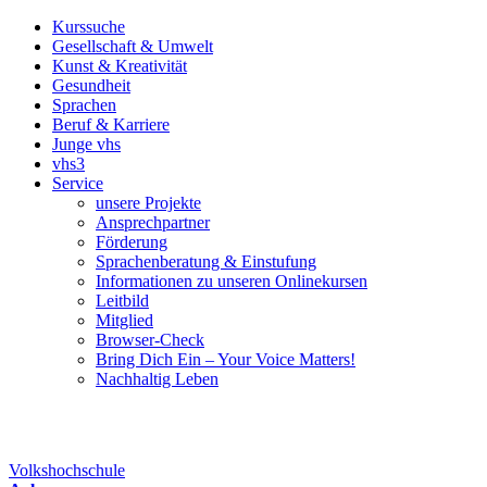
Kurssuche
Gesellschaft & Umwelt
Kunst & Kreativität
Gesundheit
Sprachen
Beruf & Karriere
Junge vhs
vhs3
Service
unsere Projekte
Ansprechpartner
Förderung
Sprachenberatung & Einstufung
Informationen zu unseren Onlinekursen
Leitbild
Mitglied
Browser-Check
Bring Dich Ein – Your Voice Matters!
Nachhaltig Leben
Volkshochschule