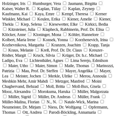
Holzinger, Iris
Humburger, Vera
Jaumann, Birgitta
Kaiser, Walter R.
Kaplan, Tülay
Kaplan, Zeynep
Kaufmann, Kai
Kaya, Emre
Kempf, Theresa
Kerner
Winkler, Michael
Keulen, Erika
Kiener, Amelie
Kiener,
Thekla
Kiep, Selena
Kiesewetter, Elke
Kirkici, Bedia
Kitzsteiner, Julia
Klapheck, Rabbinerin, Prof. Dr. Elisa
Klöcker, Anne
Kloninger, Mona
Köhler, Hannelore
Kolbert, Maria Irene
Konsek, Yonna
Korzhenevich, Irina
Kozhevnikova, Margarita
Kranzen, Joachim
Krapp, Tanja
Kraus, Melanie
Kreß, Prof. Dr. Dr. Claus
Kreuzer-
Rödter, Margit
Kruck, Silvia
Krüger, Dr. h.c. Michael
Ladipo, Eva
Lichtenthäler, Agnes
Lima Serejo, Edmilson
Maier, Utho
Maier, Simon
Maile, Thomas
Marinozzi,
Patrizia
Mau, Prof. Dr. Steffen
Mayer, Angelika
Mayer,
Lea
Meister, Jochen
Merkle, Ulrike
Merou, Annoula
Meshkin Mehr, Amir Mahdi
Metzger, Manfred
Moini
Chaghervand, Behzad
Moll, Britta
Moll-Bux, Gisela
Mooz, Alexandra
Morokuma, Haruka
Müller, Malgorzata
Müller, Sigrid
Müller, Dr. Andreas
Müller, Frank
Müller-Malina, Florian
N., N.
Natale-Wick, Marina
Neumeister, Dr. Mirjam
Niess, Dr. Wolfgang
Opfermann,
Thomas
Ott, Andrea
Parodi-Böckling, Annamaria