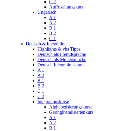
C 2
Auffrischungskurs
Ungarisch
A 1
A 2
B 1
B 2
C 1
Deutsch & Integration
Highlights & vhs Tipps
Deutsch als Fremdsprache
Deutsch als Muttersprache
Deutsch Integrationskurs
A 1
A 2
B 1
B 2
C 1
C 2
Integrationskurse
Alphabetisierungskurse
Geringliteralisiertenkurs
A 1
A 2
B 1