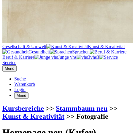
Gesellschaft & Umwelt
Kunst & Kreativität
Gesundheit
Sprachen
Beruf & Karriere
Junge vhs
vhs3
Service
Menü
Suche
Warenkorb
Login
Menü
Kursbereiche
>>
Stammbaum neu
>>
Kunst & Kreativität
>> Fotografie
Homepage neu (Kufer)