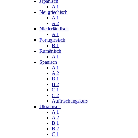
Japanisch
A 1
Neugriechisch
A 1
A 2
Niederländisch
A 1
Portugiesisch
B 1
Rumänisch
A 1
Spanisch
A 1
A 2
B 1
B 2
C 1
C 2
Auffrischungskurs
Ukrainisch
A 1
A 2
B 1
B 2
C 1