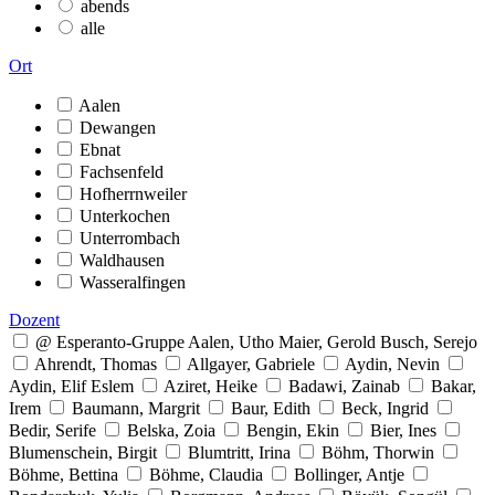
abends
alle
Ort
Aalen
Dewangen
Ebnat
Fachsenfeld
Hofherrnweiler
Unterkochen
Unterrombach
Waldhausen
Wasseralfingen
Dozent
@ Esperanto-Gruppe Aalen, Utho Maier, Gerold Busch, Serejo
Ahrendt, Thomas
Allgayer, Gabriele
Aydin, Nevin
Aydin, Elif Eslem
Aziret, Heike
Badawi, Zainab
Bakar,
Irem
Baumann, Margrit
Baur, Edith
Beck, Ingrid
Bedir, Serife
Belska, Zoia
Bengin, Ekin
Bier, Ines
Blumenschein, Birgit
Blumtritt, Irina
Böhm, Thorwin
Böhme, Bettina
Böhme, Claudia
Bollinger, Antje