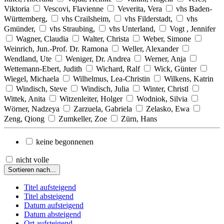
Viktoria
Vescovi, Flavienne
Veverita, Vera
vhs Baden-
Württemberg,
vhs Crailsheim,
vhs Filderstadt,
vhs
Gmünder,
vhs Straubing,
vhs Unterland,
Vogt , Jennifer
Wagner, Claudia
Walter, Christa
Weber, Simone
Weinrich, Jun.-Prof. Dr. Ramona
Weller, Alexander
Wendland, Ute
Weniger, Dr. Andrea
Werner, Anja
Wettemann-Ebert, Judith
Wichard, Ralf
Wick, Günter
Wiegel, Michaela
Wilhelmus, Lea-Christin
Wilkens, Katrin
Windisch, Steve
Windisch, Julia
Winter, Christl
Wittek, Anita
Witzenleiter, Holger
Wodniok, Silvia
Wörner, Nadzeya
Zarzuela, Gabriela
Zelasko, Ewa
Zeng, Qiong
Zumkeller, Zoe
Zürn, Hans
keine begonnenen
nicht volle
Sortieren nach...
Titel aufsteigend
Titel absteigend
Datum aufsteigend
Datum absteigend
Ort aufsteigend