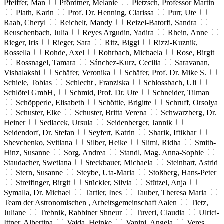
Pfeiffer, Man
Pfördtner, Melanie
Pietzsch, Professor Martin
Plath, Karin
Prof. Dr. Henning, Clarissa
Purr, Ute
Raab, Cheryl
Reichelt, Mandy
Reizel-Batorfi, Sandra
Reuschenbach, Julia
Reyes Argudin, Yadira
Rhein, Anne
Rieger, Iris
Rieger, Sara
Ritz, Biggi
Rizzi-Kuznik,
Rossella
Rohde, Axel
Rohrbach, Michaela
Rose, Birgit
Rossnagel, Tamara
Sánchez-Kurz, Cecilia
Saravanan,
Vishalakshi
Schäfer, Veronika
Schäfer, Prof. Dr. Mike S.
Schiele, Tobias
Schlecht , Franziska
Schlossbach, Uli
Schlötel GmbH,
Schmid, Prof. Dr. Ute
Schneider, Tilman
Schöpperle, Elisabeth
Schöttle, Brigitte
Schruff, Orsolya
Schuster, Elke
Schuster, Britta Verena
Schwarzberg, Dr.
Heiner
Sedlacek, Ursula
Seidenberger, Jannik
Seidendorf, Dr. Stefan
Seyfert, Katrin
Sharik, Iftikhar
Shevchenko, Svitlana
Silber, Heike
Slimi, Ridha
Smith-
Hinz, Susanne
Sorg, Andrea
Standl, Mag. Anna-Sophie
Staudacher, Swetlana
Steckbauer, Michaela
Steinhart, Astrid
Stern, Susanne
Steybe, Uta-Maria
Stoßberg, Hans-Peter
Streifinger, Birgit
Stückler, Silvia
Stützel, Anja
Symalla, Dr. Michael
Tartler, Ines
Tauber, Theresa Maria
Team der Astronomischen , Arbeitsgemeinschaft Aalen
Tietz,
Juliane
Trebnik, Rabbiner Shneur
Tuveri, Claudia
Ulrici-
Ittner, Albertina
Vajda, Heinke
Vanini, Angela
Veres,