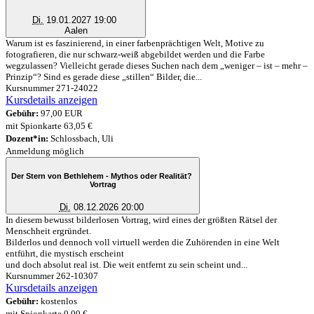
Di.
19.01.2027 19:00
Aalen
Warum ist es faszinierend, in einer farbenprächtigen Welt, Motive zu
fotografieren, die nur schwarz-weiß abgebildet werden und die Farbe
wegzulassen? Vielleicht gerade dieses Suchen nach dem „weniger – ist – mehr –
Prinzip“? Sind es gerade diese „stillen“ Bilder, die...
Kursnummer 271-24022
Kursdetails anzeigen
Gebühr:
97,00 EUR
mit Spionkarte 63,05 €
Dozent*in:
Schlossbach, Uli
Anmeldung möglich
Der Stern von Bethlehem - Mythos oder Realität?
Vortrag
Di.
08.12.2026 20:00
In diesem bewusst bilderlosen Vortrag, wird eines der größten Rätsel der
Menschheit ergründet.
Bilderlos und dennoch voll virtuell werden die Zuhörenden in eine Welt
entführt, die mystisch erscheint
und doch absolut real ist. Die weit entfernt zu sein scheint und...
Kursnummer 262-10307
Kursdetails anzeigen
Gebühr:
kostenlos
mit Spionkarte 0,00 €