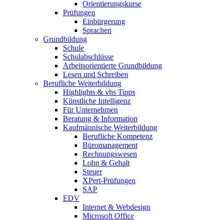
Orientierungskurse
Prüfungen
Einbürgerung
Sprachen
Grundbildung
Schule
Schulabschlüsse
Arbeitsorientierte Grundbildung
Lesen und Schreiben
Berufliche Weiterbildung
Highlights & vhs Tipps
Künstliche Intelligenz
Für Unternehmen
Beratung & Information
Kaufmännische Weiterbildung
Berufliche Kompetenz
Büromanagement
Rechnungswesen
Lohn & Gehalt
Steuer
XPert-Prüfungen
SAP
EDV
Internet & Webdesign
Microsoft Office