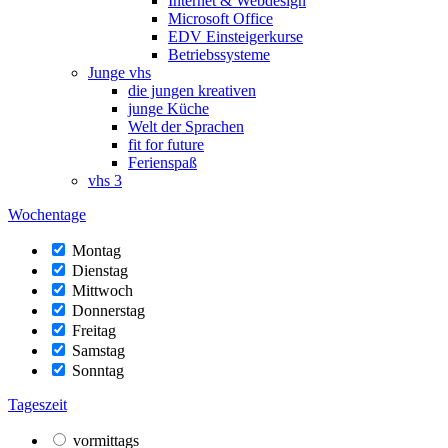
Internet & Webdesign
Microsoft Office
EDV Einsteigerkurse
Betriebssysteme
Junge vhs
die jungen kreativen
junge Küche
Welt der Sprachen
fit for future
Ferienspaß
vhs 3
Wochentage
Montag
Dienstag
Mittwoch
Donnerstag
Freitag
Samstag
Sonntag
Tageszeit
vormittags