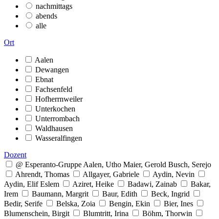
nachmittags
abends
alle
Ort
Aalen
Dewangen
Ebnat
Fachsenfeld
Hofherrnweiler
Unterkochen
Unterrombach
Waldhausen
Wasseralfingen
Dozent
@ Esperanto-Gruppe Aalen, Utho Maier, Gerold Busch, Serejo
Ahrendt, Thomas
Allgayer, Gabriele
Aydin, Nevin
Aydin, Elif Eslem
Aziret, Heike
Badawi, Zainab
Bakar,
Irem
Baumann, Margrit
Baur, Edith
Beck, Ingrid
Bedir, Serife
Belska, Zoia
Bengin, Ekin
Bier, Ines
Blumenschein, Birgit
Blumtritt, Irina
Böhm, Thorwin