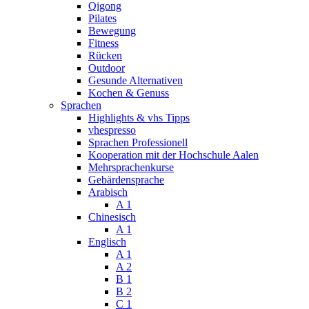
Qigong
Pilates
Bewegung
Fitness
Rücken
Outdoor
Gesunde Alternativen
Kochen & Genuss
Sprachen
Highlights & vhs Tipps
vhespresso
Sprachen Professionell
Kooperation mit der Hochschule Aalen
Mehrsprachenkurse
Gebärdensprache
Arabisch
A 1
Chinesisch
A 1
Englisch
A 1
A 2
B 1
B 2
C 1