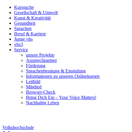
Kurssuche
Gesellschaft & Umwelt
Kunst & Kreativität
Gesundheit
Sprachen
Beruf & Karriere
Junge vhs
vhs3
Service
unsere Projekte
Ansprechpartner
Förderung
Sprachenberatung & Einstufung
Informationen zu unseren Onlinekursen
Leitbild
Mitglied
Browser-Check
Bring Dich Ein – Your Voice Matters!
Nachhaltig Leben
Volkshochschule