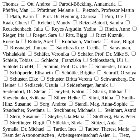
Thomas
Ott, Andrea
Parodi-Böckling, Annamaria
Pfeiffer, Man
Pfördtner, Melanie
Pietzsch, Professor Martin
Plath, Karin
Prof. Dr. Henning, Clarissa
Purr, Ute
Raab, Cheryl
Reichelt, Mandy
Reizel-Batorfi, Sandra
Reuschenbach, Julia
Reyes Argudin, Yadira
Rhein, Anne
Rieger, Iris
Rieger, Sara
Ritz, Biggi
Rizzi-Kuznik,
Rossella
Rohde, Axel
Rohrbach, Michaela
Rose, Birgit
Rossnagel, Tamara
Sánchez-Kurz, Cecilia
Saravanan,
Vishalakshi
Schäfer, Veronika
Schäfer, Prof. Dr. Mike S.
Schiele, Tobias
Schlecht , Franziska
Schlossbach, Uli
Schlötel GmbH,
Schmid, Prof. Dr. Ute
Schneider, Tilman
Schöpperle, Elisabeth
Schöttle, Brigitte
Schruff, Orsolya
Schuster, Elke
Schuster, Britta Verena
Schwarzberg, Dr.
Heiner
Sedlacek, Ursula
Seidenberger, Jannik
Seidendorf, Dr. Stefan
Seyfert, Katrin
Sharik, Iftikhar
Shevchenko, Svitlana
Silber, Heike
Slimi, Ridha
Smith-
Hinz, Susanne
Sorg, Andrea
Standl, Mag. Anna-Sophie
Staudacher, Swetlana
Steckbauer, Michaela
Steinhart, Astrid
Stern, Susanne
Steybe, Uta-Maria
Stoßberg, Hans-Peter
Streifinger, Birgit
Stückler, Silvia
Stützel, Anja
Symalla, Dr. Michael
Tartler, Ines
Tauber, Theresa Maria
Team der Astronomischen , Arbeitsgemeinschaft Aalen
Tietz,