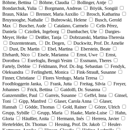
Böhme, Bettina
Böhme, Claudia
Bollinger, Antje
Bondarchuk, Yulia
Borgmann, Andreas
Böyük, Songül
Braun, Niklas
Brenner, Maria Auxilio
Brosch, Katharina
Bruynooghe, Nathalie
Bubrowski, Helene
Busch, Gerold
Max
Buscher, Aude
Catalano, Carmelo
Celis Pérez,
Daniela
Cziollek, Ingeborg
Dambacher, Ute
Dargies-
Meyer, Heike
Deißler, Tanja
Dobrzanski, Martina-Theresia
Dozententeam,
Dr. Degen,
Duckwitz, Prof. Dr. Amelie
Dust, Dr. Martin
Ebel, Martina
Eberstein, Beate
Ehrhardt, Nico
Eisele, Marianna
Ernst, Uwe
Ernst,
Dorothea
Esrefoglu, Bengü Yesim
Essmann, Theres
Fartely, Debbie
Feldmann, Prof. Dr.-Ing. Sebastian
Fendyk,
Oleksandra
Ferlinghetti, Monica
Fink-Strauß, Susanne
Finner, Christiane
Flores Verdugo, Maria Teresa
Foodbloggerin Janka,
Frank, Jutta
Freitag, Silvia
Freyer,
Johannes
Frick, Bettina
Gaidolfi, Dr. Susanna
Ganzenmiller, Paul
Garreis, Susanne
Geffel, Inna
Ginsel,
Toni
Gipp, Manfred
Glaser, Carola Anna
Glaser,
Hannah
Gödde, Thomas
Gold, Rainer
Görze, Ulrich
Grupp, Sybille
Grupp, Maria
Haake, Marie-Luise
Hahn,
Gloria
Häußler, Anita
Hermann, Inés
Herrera, Javier
Hertefelder, Dr. Thomas
Hessing, Prof. Dr. Jakob
Heuler-