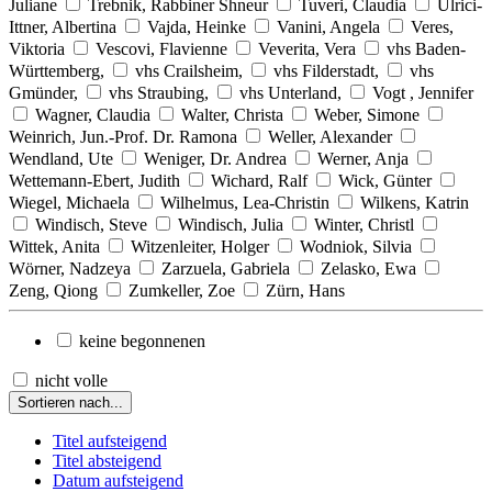
Juliane
Trebnik, Rabbiner Shneur
Tuveri, Claudia
Ulrici-
Ittner, Albertina
Vajda, Heinke
Vanini, Angela
Veres,
Viktoria
Vescovi, Flavienne
Veverita, Vera
vhs Baden-
Württemberg,
vhs Crailsheim,
vhs Filderstadt,
vhs
Gmünder,
vhs Straubing,
vhs Unterland,
Vogt , Jennifer
Wagner, Claudia
Walter, Christa
Weber, Simone
Weinrich, Jun.-Prof. Dr. Ramona
Weller, Alexander
Wendland, Ute
Weniger, Dr. Andrea
Werner, Anja
Wettemann-Ebert, Judith
Wichard, Ralf
Wick, Günter
Wiegel, Michaela
Wilhelmus, Lea-Christin
Wilkens, Katrin
Windisch, Steve
Windisch, Julia
Winter, Christl
Wittek, Anita
Witzenleiter, Holger
Wodniok, Silvia
Wörner, Nadzeya
Zarzuela, Gabriela
Zelasko, Ewa
Zeng, Qiong
Zumkeller, Zoe
Zürn, Hans
keine begonnenen
nicht volle
Sortieren nach...
Titel aufsteigend
Titel absteigend
Datum aufsteigend