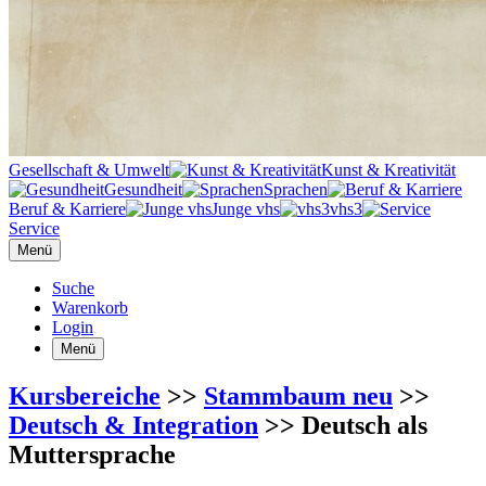
Gesellschaft & Umwelt
Kunst & Kreativität
Gesundheit
Sprachen
Beruf & Karriere
Junge vhs
vhs3
Service
Menü
Suche
Warenkorb
Login
Menü
Kursbereiche
>>
Stammbaum neu
>>
Deutsch & Integration
>> Deutsch als
Muttersprache