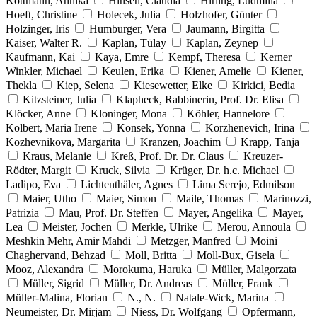
Kottmann, Annika
Hinsen, Claudia
Hirling, Ludmilla
Hoeft, Christine
Holecek, Julia
Holzhofer, Günter
Holzinger, Iris
Humburger, Vera
Jaumann, Birgitta
Kaiser, Walter R.
Kaplan, Tülay
Kaplan, Zeynep
Kaufmann, Kai
Kaya, Emre
Kempf, Theresa
Kerner
Winkler, Michael
Keulen, Erika
Kiener, Amelie
Kiener,
Thekla
Kiep, Selena
Kiesewetter, Elke
Kirkici, Bedia
Kitzsteiner, Julia
Klapheck, Rabbinerin, Prof. Dr. Elisa
Klöcker, Anne
Kloninger, Mona
Köhler, Hannelore
Kolbert, Maria Irene
Konsek, Yonna
Korzhenevich, Irina
Kozhevnikova, Margarita
Kranzen, Joachim
Krapp, Tanja
Kraus, Melanie
Kreß, Prof. Dr. Dr. Claus
Kreuzer-
Rödter, Margit
Kruck, Silvia
Krüger, Dr. h.c. Michael
Ladipo, Eva
Lichtenthäler, Agnes
Lima Serejo, Edmilson
Maier, Utho
Maier, Simon
Maile, Thomas
Marinozzi,
Patrizia
Mau, Prof. Dr. Steffen
Mayer, Angelika
Mayer,
Lea
Meister, Jochen
Merkle, Ulrike
Merou, Annoula
Meshkin Mehr, Amir Mahdi
Metzger, Manfred
Moini
Chaghervand, Behzad
Moll, Britta
Moll-Bux, Gisela
Mooz, Alexandra
Morokuma, Haruka
Müller, Malgorzata
Müller, Sigrid
Müller, Dr. Andreas
Müller, Frank
Müller-Malina, Florian
N., N.
Natale-Wick, Marina
Neumeister, Dr. Mirjam
Niess, Dr. Wolfgang
Opfermann,