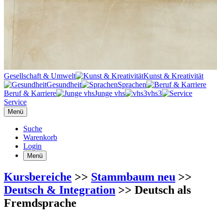
Gesellschaft & Umwelt
Kunst & Kreativität
Gesundheit
Sprachen
Beruf & Karriere
Junge vhs
vhs3
Service
Menü
Suche
Warenkorb
Login
Menü
Kursbereiche
>>
Stammbaum neu
>>
Deutsch & Integration
>> Deutsch als
Fremdsprache