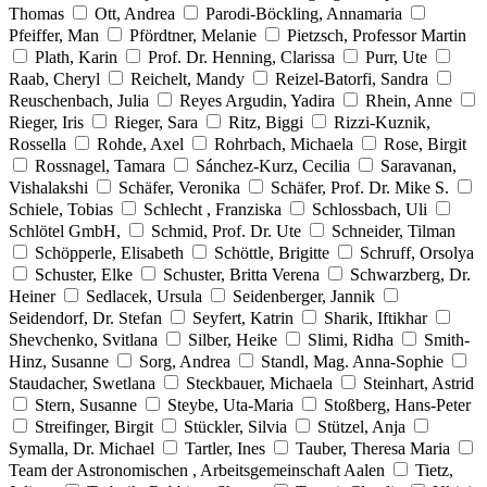
Thomas
Ott, Andrea
Parodi-Böckling, Annamaria
Pfeiffer, Man
Pfördtner, Melanie
Pietzsch, Professor Martin
Plath, Karin
Prof. Dr. Henning, Clarissa
Purr, Ute
Raab, Cheryl
Reichelt, Mandy
Reizel-Batorfi, Sandra
Reuschenbach, Julia
Reyes Argudin, Yadira
Rhein, Anne
Rieger, Iris
Rieger, Sara
Ritz, Biggi
Rizzi-Kuznik,
Rossella
Rohde, Axel
Rohrbach, Michaela
Rose, Birgit
Rossnagel, Tamara
Sánchez-Kurz, Cecilia
Saravanan,
Vishalakshi
Schäfer, Veronika
Schäfer, Prof. Dr. Mike S.
Schiele, Tobias
Schlecht , Franziska
Schlossbach, Uli
Schlötel GmbH,
Schmid, Prof. Dr. Ute
Schneider, Tilman
Schöpperle, Elisabeth
Schöttle, Brigitte
Schruff, Orsolya
Schuster, Elke
Schuster, Britta Verena
Schwarzberg, Dr.
Heiner
Sedlacek, Ursula
Seidenberger, Jannik
Seidendorf, Dr. Stefan
Seyfert, Katrin
Sharik, Iftikhar
Shevchenko, Svitlana
Silber, Heike
Slimi, Ridha
Smith-
Hinz, Susanne
Sorg, Andrea
Standl, Mag. Anna-Sophie
Staudacher, Swetlana
Steckbauer, Michaela
Steinhart, Astrid
Stern, Susanne
Steybe, Uta-Maria
Stoßberg, Hans-Peter
Streifinger, Birgit
Stückler, Silvia
Stützel, Anja
Symalla, Dr. Michael
Tartler, Ines
Tauber, Theresa Maria
Team der Astronomischen , Arbeitsgemeinschaft Aalen
Tietz,