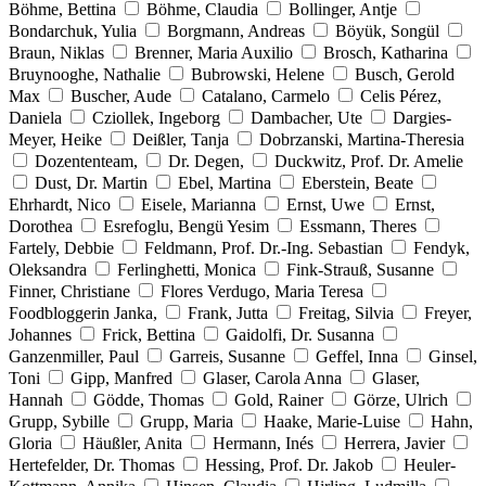
Böhme, Bettina
Böhme, Claudia
Bollinger, Antje
Bondarchuk, Yulia
Borgmann, Andreas
Böyük, Songül
Braun, Niklas
Brenner, Maria Auxilio
Brosch, Katharina
Bruynooghe, Nathalie
Bubrowski, Helene
Busch, Gerold
Max
Buscher, Aude
Catalano, Carmelo
Celis Pérez,
Daniela
Cziollek, Ingeborg
Dambacher, Ute
Dargies-
Meyer, Heike
Deißler, Tanja
Dobrzanski, Martina-Theresia
Dozententeam,
Dr. Degen,
Duckwitz, Prof. Dr. Amelie
Dust, Dr. Martin
Ebel, Martina
Eberstein, Beate
Ehrhardt, Nico
Eisele, Marianna
Ernst, Uwe
Ernst,
Dorothea
Esrefoglu, Bengü Yesim
Essmann, Theres
Fartely, Debbie
Feldmann, Prof. Dr.-Ing. Sebastian
Fendyk,
Oleksandra
Ferlinghetti, Monica
Fink-Strauß, Susanne
Finner, Christiane
Flores Verdugo, Maria Teresa
Foodbloggerin Janka,
Frank, Jutta
Freitag, Silvia
Freyer,
Johannes
Frick, Bettina
Gaidolfi, Dr. Susanna
Ganzenmiller, Paul
Garreis, Susanne
Geffel, Inna
Ginsel,
Toni
Gipp, Manfred
Glaser, Carola Anna
Glaser,
Hannah
Gödde, Thomas
Gold, Rainer
Görze, Ulrich
Grupp, Sybille
Grupp, Maria
Haake, Marie-Luise
Hahn,
Gloria
Häußler, Anita
Hermann, Inés
Herrera, Javier
Hertefelder, Dr. Thomas
Hessing, Prof. Dr. Jakob
Heuler-