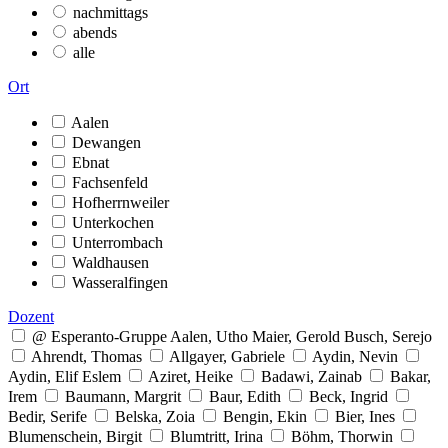
nachmittags
abends
alle
Ort
Aalen
Dewangen
Ebnat
Fachsenfeld
Hofherrnweiler
Unterkochen
Unterrombach
Waldhausen
Wasseralfingen
Dozent
@ Esperanto-Gruppe Aalen, Utho Maier, Gerold Busch, Serejo
Ahrendt, Thomas
Allgayer, Gabriele
Aydin, Nevin
Aydin, Elif Eslem
Aziret, Heike
Badawi, Zainab
Bakar,
Irem
Baumann, Margrit
Baur, Edith
Beck, Ingrid
Bedir, Serife
Belska, Zoia
Bengin, Ekin
Bier, Ines
Blumenschein, Birgit
Blumtritt, Irina
Böhm, Thorwin