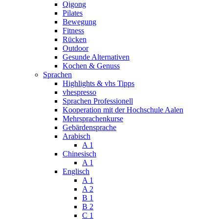
Qigong
Pilates
Bewegung
Fitness
Rücken
Outdoor
Gesunde Alternativen
Kochen & Genuss
Sprachen
Highlights & vhs Tipps
vhespresso
Sprachen Professionell
Kooperation mit der Hochschule Aalen
Mehrsprachenkurse
Gebärdensprache
Arabisch
A 1
Chinesisch
A 1
Englisch
A 1
A 2
B 1
B 2
C 1