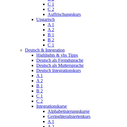
C 1
C 2
Auffrischungskurs
Ungarisch
A 1
A 2
B 1
B 2
C 1
Deutsch & Integration
Highlights & vhs Tipps
Deutsch als Fremdsprache
Deutsch als Muttersprache
Deutsch Integrationskurs
A 1
A 2
B 1
B 2
C 1
C 2
Integrationskurse
Alphabetisierungskurse
Geringliteralisiertenkurs
A 1
A 2