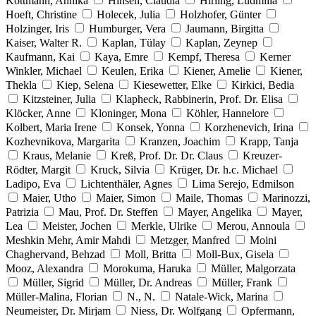
Kottmann, Annika
Hinsen, Claudia
Hirling, Ludmilla
Hoeft, Christine
Holecek, Julia
Holzhofer, Günter
Holzinger, Iris
Humburger, Vera
Jaumann, Birgitta
Kaiser, Walter R.
Kaplan, Tülay
Kaplan, Zeynep
Kaufmann, Kai
Kaya, Emre
Kempf, Theresa
Kerner
Winkler, Michael
Keulen, Erika
Kiener, Amelie
Kiener,
Thekla
Kiep, Selena
Kiesewetter, Elke
Kirkici, Bedia
Kitzsteiner, Julia
Klapheck, Rabbinerin, Prof. Dr. Elisa
Klöcker, Anne
Kloninger, Mona
Köhler, Hannelore
Kolbert, Maria Irene
Konsek, Yonna
Korzhenevich, Irina
Kozhevnikova, Margarita
Kranzen, Joachim
Krapp, Tanja
Kraus, Melanie
Kreß, Prof. Dr. Dr. Claus
Kreuzer-
Rödter, Margit
Kruck, Silvia
Krüger, Dr. h.c. Michael
Ladipo, Eva
Lichtenthäler, Agnes
Lima Serejo, Edmilson
Maier, Utho
Maier, Simon
Maile, Thomas
Marinozzi,
Patrizia
Mau, Prof. Dr. Steffen
Mayer, Angelika
Mayer,
Lea
Meister, Jochen
Merkle, Ulrike
Merou, Annoula
Meshkin Mehr, Amir Mahdi
Metzger, Manfred
Moini
Chaghervand, Behzad
Moll, Britta
Moll-Bux, Gisela
Mooz, Alexandra
Morokuma, Haruka
Müller, Malgorzata
Müller, Sigrid
Müller, Dr. Andreas
Müller, Frank
Müller-Malina, Florian
N., N.
Natale-Wick, Marina
Neumeister, Dr. Mirjam
Niess, Dr. Wolfgang
Opfermann,