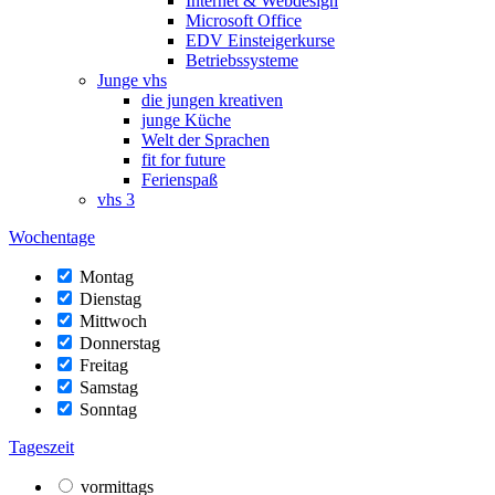
Internet & Webdesign
Microsoft Office
EDV Einsteigerkurse
Betriebssysteme
Junge vhs
die jungen kreativen
junge Küche
Welt der Sprachen
fit for future
Ferienspaß
vhs 3
Wochentage
Montag
Dienstag
Mittwoch
Donnerstag
Freitag
Samstag
Sonntag
Tageszeit
vormittags