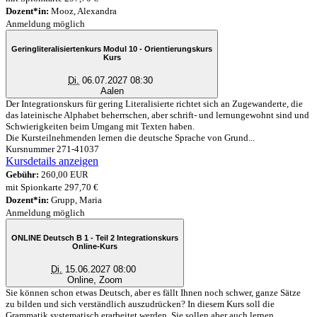
Dozent*in:
Mooz, Alexandra
Anmeldung möglich
Geringliteralisiertenkurs Modul 10 - Orientierungskurs
Kurs
Di.
06.07.2027 08:30
Aalen
Der Integrationskurs für gering Literalisierte richtet sich an Zugewanderte, die
das lateinische Alphabet beherrschen, aber schrift- und lernungewohnt sind und
Schwierigkeiten beim Umgang mit Texten haben.
Die Kursteilnehmenden lernen die deutsche Sprache von Grund...
Kursnummer 271-41037
Kursdetails anzeigen
Gebühr:
260,00 EUR
mit Spionkarte 297,70 €
Dozent*in:
Grupp, Maria
Anmeldung möglich
ONLINE Deutsch B 1 - Teil 2 Integrationskurs
Online-Kurs
Di.
15.06.2027 08:00
Online, Zoom
Sie können schon etwas Deutsch, aber es fällt Ihnen noch schwer, ganze Sätze
zu bilden und sich verständlich auszudrücken? In diesem Kurs soll die
Grammatik systematisch erarbeitet werden. Sie sollen aber auch lernen,