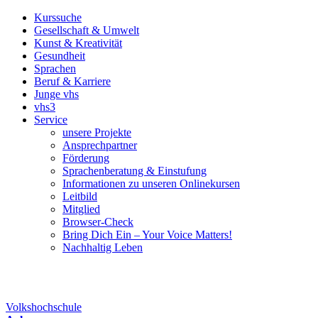
Kurssuche
Gesellschaft & Umwelt
Kunst & Kreativität
Gesundheit
Sprachen
Beruf & Karriere
Junge vhs
vhs3
Service
unsere Projekte
Ansprechpartner
Förderung
Sprachenberatung & Einstufung
Informationen zu unseren Onlinekursen
Leitbild
Mitglied
Browser-Check
Bring Dich Ein – Your Voice Matters!
Nachhaltig Leben
Volkshochschule