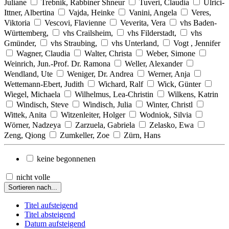
Juliane
Trebnik, Rabbiner Shneur
Tuveri, Claudia
Ulrici-
Ittner, Albertina
Vajda, Heinke
Vanini, Angela
Veres,
Viktoria
Vescovi, Flavienne
Veverita, Vera
vhs Baden-
Württemberg,
vhs Crailsheim,
vhs Filderstadt,
vhs
Gmünder,
vhs Straubing,
vhs Unterland,
Vogt , Jennifer
Wagner, Claudia
Walter, Christa
Weber, Simone
Weinrich, Jun.-Prof. Dr. Ramona
Weller, Alexander
Wendland, Ute
Weniger, Dr. Andrea
Werner, Anja
Wettemann-Ebert, Judith
Wichard, Ralf
Wick, Günter
Wiegel, Michaela
Wilhelmus, Lea-Christin
Wilkens, Katrin
Windisch, Steve
Windisch, Julia
Winter, Christl
Wittek, Anita
Witzenleiter, Holger
Wodniok, Silvia
Wörner, Nadzeya
Zarzuela, Gabriela
Zelasko, Ewa
Zeng, Qiong
Zumkeller, Zoe
Zürn, Hans
keine begonnenen
nicht volle
Sortieren nach...
Titel aufsteigend
Titel absteigend
Datum aufsteigend