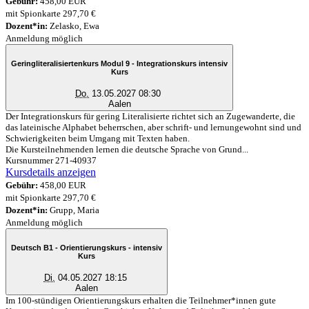
Gebühr:
458,00 EUR
mit Spionkarte 297,70 €
Dozent*in:
Zelasko, Ewa
Anmeldung möglich
Geringliteralisiertenkurs Modul 9 - Integrationskurs intensiv
Kurs
Do.
13.05.2027 08:30
Aalen
Der Integrationskurs für gering Literalisierte richtet sich an Zugewanderte, die
das lateinische Alphabet beherrschen, aber schrift- und lernungewohnt sind und
Schwierigkeiten beim Umgang mit Texten haben.
Die Kursteilnehmenden lernen die deutsche Sprache von Grund...
Kursnummer 271-40937
Kursdetails anzeigen
Gebühr:
458,00 EUR
mit Spionkarte 297,70 €
Dozent*in:
Grupp, Maria
Anmeldung möglich
Deutsch B1 - Orientierungskurs - intensiv
Kurs
Di.
04.05.2027 18:15
Aalen
Im 100-stündigen Orientierungskurs erhalten die Teilnehmer*innen gute