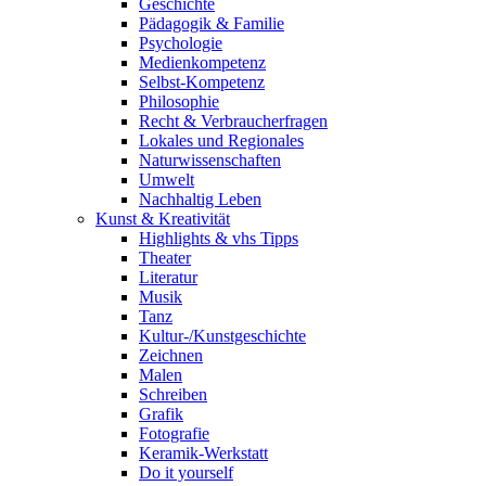
Geschichte
Pädagogik & Familie
Psychologie
Medienkompetenz
Selbst-Kompetenz
Philosophie
Recht & Verbraucherfragen
Lokales und Regionales
Naturwissenschaften
Umwelt
Nachhaltig Leben
Kunst & Kreativität
Highlights & vhs Tipps
Theater
Literatur
Musik
Tanz
Kultur-/Kunstgeschichte
Zeichnen
Malen
Schreiben
Grafik
Fotografie
Keramik-Werkstatt
Do it yourself