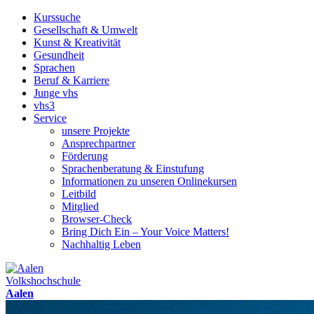
Kurssuche
Gesellschaft & Umwelt
Kunst & Kreativität
Gesundheit
Sprachen
Beruf & Karriere
Junge vhs
vhs3
Service
unsere Projekte
Ansprechpartner
Förderung
Sprachenberatung & Einstufung
Informationen zu unseren Onlinekursen
Leitbild
Mitglied
Browser-Check
Bring Dich Ein – Your Voice Matters!
Nachhaltig Leben
Volkshochschule
Aalen