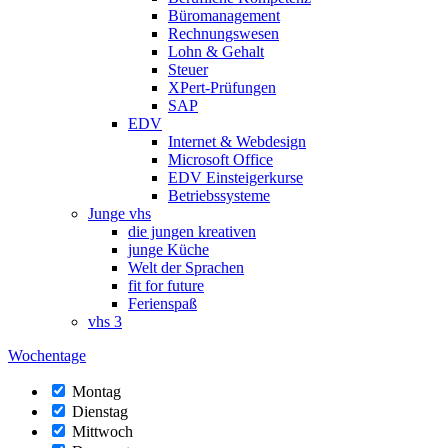
Büromanagement
Rechnungswesen
Lohn & Gehalt
Steuer
XPert-Prüfungen
SAP
EDV
Internet & Webdesign
Microsoft Office
EDV Einsteigerkurse
Betriebssysteme
Junge vhs
die jungen kreativen
junge Küche
Welt der Sprachen
fit for future
Ferienspaß
vhs 3
Wochentage
Montag
Dienstag
Mittwoch