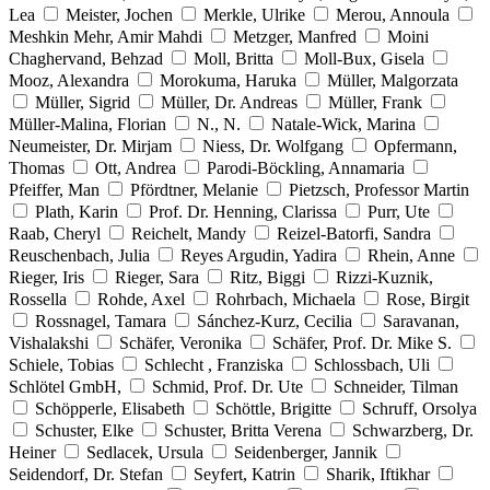
Lea
Meister, Jochen
Merkle, Ulrike
Merou, Annoula
Meshkin Mehr, Amir Mahdi
Metzger, Manfred
Moini
Chaghervand, Behzad
Moll, Britta
Moll-Bux, Gisela
Mooz, Alexandra
Morokuma, Haruka
Müller, Malgorzata
Müller, Sigrid
Müller, Dr. Andreas
Müller, Frank
Müller-Malina, Florian
N., N.
Natale-Wick, Marina
Neumeister, Dr. Mirjam
Niess, Dr. Wolfgang
Opfermann,
Thomas
Ott, Andrea
Parodi-Böckling, Annamaria
Pfeiffer, Man
Pfördtner, Melanie
Pietzsch, Professor Martin
Plath, Karin
Prof. Dr. Henning, Clarissa
Purr, Ute
Raab, Cheryl
Reichelt, Mandy
Reizel-Batorfi, Sandra
Reuschenbach, Julia
Reyes Argudin, Yadira
Rhein, Anne
Rieger, Iris
Rieger, Sara
Ritz, Biggi
Rizzi-Kuznik,
Rossella
Rohde, Axel
Rohrbach, Michaela
Rose, Birgit
Rossnagel, Tamara
Sánchez-Kurz, Cecilia
Saravanan,
Vishalakshi
Schäfer, Veronika
Schäfer, Prof. Dr. Mike S.
Schiele, Tobias
Schlecht , Franziska
Schlossbach, Uli
Schlötel GmbH,
Schmid, Prof. Dr. Ute
Schneider, Tilman
Schöpperle, Elisabeth
Schöttle, Brigitte
Schruff, Orsolya
Schuster, Elke
Schuster, Britta Verena
Schwarzberg, Dr.
Heiner
Sedlacek, Ursula
Seidenberger, Jannik
Seidendorf, Dr. Stefan
Seyfert, Katrin
Sharik, Iftikhar