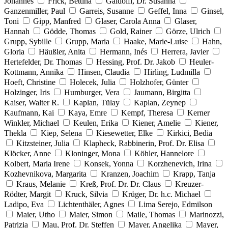
Johannes
Frick, Bettina
Gaidolfi, Dr. Susanna
Ganzenmiller, Paul
Garreis, Susanne
Geffel, Inna
Ginsel,
Toni
Gipp, Manfred
Glaser, Carola Anna
Glaser,
Hannah
Gödde, Thomas
Gold, Rainer
Görze, Ulrich
Grupp, Sybille
Grupp, Maria
Haake, Marie-Luise
Hahn,
Gloria
Häußler, Anita
Hermann, Inés
Herrera, Javier
Hertefelder, Dr. Thomas
Hessing, Prof. Dr. Jakob
Heuler-
Kottmann, Annika
Hinsen, Claudia
Hirling, Ludmilla
Hoeft, Christine
Holecek, Julia
Holzhofer, Günter
Holzinger, Iris
Humburger, Vera
Jaumann, Birgitta
Kaiser, Walter R.
Kaplan, Tülay
Kaplan, Zeynep
Kaufmann, Kai
Kaya, Emre
Kempf, Theresa
Kerner
Winkler, Michael
Keulen, Erika
Kiener, Amelie
Kiener,
Thekla
Kiep, Selena
Kiesewetter, Elke
Kirkici, Bedia
Kitzsteiner, Julia
Klapheck, Rabbinerin, Prof. Dr. Elisa
Klöcker, Anne
Kloninger, Mona
Köhler, Hannelore
Kolbert, Maria Irene
Konsek, Yonna
Korzhenevich, Irina
Kozhevnikova, Margarita
Kranzen, Joachim
Krapp, Tanja
Kraus, Melanie
Kreß, Prof. Dr. Dr. Claus
Kreuzer-
Rödter, Margit
Kruck, Silvia
Krüger, Dr. h.c. Michael
Ladipo, Eva
Lichtenthäler, Agnes
Lima Serejo, Edmilson
Maier, Utho
Maier, Simon
Maile, Thomas
Marinozzi,
Patrizia
Mau, Prof. Dr. Steffen
Mayer, Angelika
Mayer,