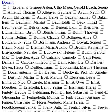
Dozent
@ Esperanto-Gruppe Aalen, Utho Maier, Gerold Busch, Serejo
Ahrendt, Thomas
Allgayer, Gabriele
Aydin, Nevin
Aydin, Elif Eslem
Aziret, Heike
Badawi, Zainab
Bakar,
Irem
Baumann, Margrit
Baur, Edith
Beck, Ingrid
Bedir, Serife
Belska, Zoia
Bengin, Ekin
Bier, Ines
Blumenschein, Birgit
Blumtritt, Irina
Böhm, Thorwin
Böhme, Bettina
Böhme, Claudia
Bollinger, Antje
Bondarchuk, Yulia
Borgmann, Andreas
Böyük, Songül
Braun, Niklas
Brenner, Maria Auxilio
Brosch, Katharina
Bruynooghe, Nathalie
Bubrowski, Helene
Busch, Gerold
Max
Buscher, Aude
Catalano, Carmelo
Celis Pérez,
Daniela
Cziollek, Ingeborg
Dambacher, Ute
Dargies-
Meyer, Heike
Deißler, Tanja
Dobrzanski, Martina-Theresia
Dozententeam,
Dr. Degen,
Duckwitz, Prof. Dr. Amelie
Dust, Dr. Martin
Ebel, Martina
Eberstein, Beate
Ehrhardt, Nico
Eisele, Marianna
Ernst, Uwe
Ernst,
Dorothea
Esrefoglu, Bengü Yesim
Essmann, Theres
Fartely, Debbie
Feldmann, Prof. Dr.-Ing. Sebastian
Fendyk,
Oleksandra
Ferlinghetti, Monica
Fink-Strauß, Susanne
Finner, Christiane
Flores Verdugo, Maria Teresa
Foodbloggerin Janka,
Frank, Jutta
Freitag, Silvia
Freyer,