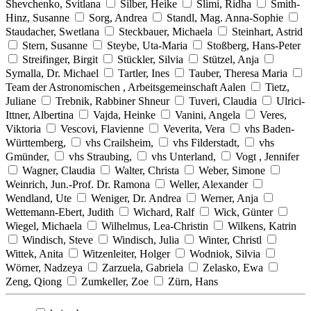
Shevchenko, Svitlana
Silber, Heike
Slimi, Ridha
Smith-
Hinz, Susanne
Sorg, Andrea
Standl, Mag. Anna-Sophie
Staudacher, Swetlana
Steckbauer, Michaela
Steinhart, Astrid
Stern, Susanne
Steybe, Uta-Maria
Stoßberg, Hans-Peter
Streifinger, Birgit
Stückler, Silvia
Stützel, Anja
Symalla, Dr. Michael
Tartler, Ines
Tauber, Theresa Maria
Team der Astronomischen , Arbeitsgemeinschaft Aalen
Tietz,
Juliane
Trebnik, Rabbiner Shneur
Tuveri, Claudia
Ulrici-
Ittner, Albertina
Vajda, Heinke
Vanini, Angela
Veres,
Viktoria
Vescovi, Flavienne
Veverita, Vera
vhs Baden-
Württemberg,
vhs Crailsheim,
vhs Filderstadt,
vhs
Gmünder,
vhs Straubing,
vhs Unterland,
Vogt , Jennifer
Wagner, Claudia
Walter, Christa
Weber, Simone
Weinrich, Jun.-Prof. Dr. Ramona
Weller, Alexander
Wendland, Ute
Weniger, Dr. Andrea
Werner, Anja
Wettemann-Ebert, Judith
Wichard, Ralf
Wick, Günter
Wiegel, Michaela
Wilhelmus, Lea-Christin
Wilkens, Katrin
Windisch, Steve
Windisch, Julia
Winter, Christl
Wittek, Anita
Witzenleiter, Holger
Wodniok, Silvia
Wörner, Nadzeya
Zarzuela, Gabriela
Zelasko, Ewa
Zeng, Qiong
Zumkeller, Zoe
Zürn, Hans