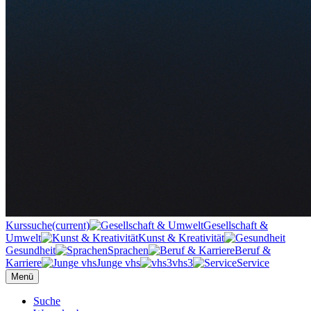
Kurssuche
(current)
Gesellschaft &
Umwelt
Kunst & Kreativität
Gesundheit
Sprachen
Beruf &
Karriere
Junge vhs
vhs3
Service
Menü
Suche