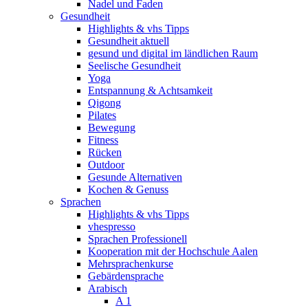
Nadel und Faden
Gesundheit
Highlights & vhs Tipps
Gesundheit aktuell
gesund und digital im ländlichen Raum
Seelische Gesundheit
Yoga
Entspannung & Achtsamkeit
Qigong
Pilates
Bewegung
Fitness
Rücken
Outdoor
Gesunde Alternativen
Kochen & Genuss
Sprachen
Highlights & vhs Tipps
vhespresso
Sprachen Professionell
Kooperation mit der Hochschule Aalen
Mehrsprachenkurse
Gebärdensprache
Arabisch
A 1