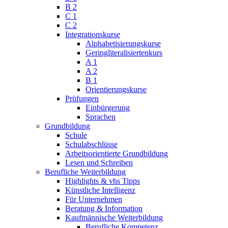
B 2
C 1
C 2
Integrationskurse
Alphabetisierungskurse
Geringliteralisiertenkurs
A 1
A 2
B 1
Orientierungskurse
Prüfungen
Einbürgerung
Sprachen
Grundbildung
Schule
Schulabschlüsse
Arbeitsorientierte Grundbildung
Lesen und Schreiben
Berufliche Weiterbildung
Highlights & vhs Tipps
Künstliche Intelligenz
Für Unternehmen
Beratung & Information
Kaufmännische Weiterbildung
Berufliche Kompetenz