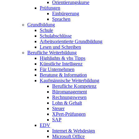
Orientierungskurse
Prüfungen
Einbürgerung
Sprachen
Grundbildung
Schule
Schulabschlüsse
Arbeitsorientierte Grundbildung
Lesen und Schreiben
Berufliche Weiterbildung
Highlights & vhs Tipps
Künstliche Intelligenz
Für Unternehmen
Beratung & Information
Kaufmännische Weiterbildung
Berufliche Kompetenz
Büromanagement
Rechnungswesen
Lohn & Gehalt
Steuer
XPert-Prüfungen
SAP
EDV
Internet & Webdesign
Microsoft Office