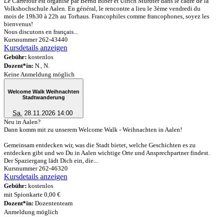
Le Carrefour est organisé par Bernd Biber et Ulrich Mürdter dans le cadre de la
Volkshochschule Aalen. En général, le rencontre a lieu le 3ème vendredi du
mois de 19h30 à 22h au Torhaus. Francophiles comme francophones, soyez les
bienvenus!
Nous discutons en français...
Kursnummer 262-43440
Kursdetails anzeigen
Gebühr:
kostenlos
Dozent*in:
N., N.
Keine Anmeldung möglich
Welcome Walk Weihnachten
Stadtwanderung
Sa.
28.11.2026 14:00
Neu in Aalen?
Dann komm mit zu unserem Welcome Walk - Weihnachten in Aalen!
Gemeinsam entdecken wir, was die Stadt bietet, welche Geschichten es zu
entdecken gibt und wo Du in Aalen wichtige Orte und Ansprechpartner findest.
Der Spaziergang lädt Dich ein, die...
Kursnummer 262-46320
Kursdetails anzeigen
Gebühr:
kostenlos
mit Spionkarte 0,00 €
Dozent*in:
Dozententeam
Anmeldung möglich