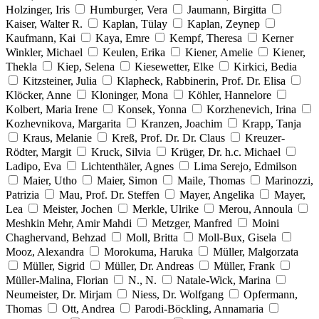
Holzinger, Iris
Humburger, Vera
Jaumann, Birgitta
Kaiser, Walter R.
Kaplan, Tülay
Kaplan, Zeynep
Kaufmann, Kai
Kaya, Emre
Kempf, Theresa
Kerner
Winkler, Michael
Keulen, Erika
Kiener, Amelie
Kiener,
Thekla
Kiep, Selena
Kiesewetter, Elke
Kirkici, Bedia
Kitzsteiner, Julia
Klapheck, Rabbinerin, Prof. Dr. Elisa
Klöcker, Anne
Kloninger, Mona
Köhler, Hannelore
Kolbert, Maria Irene
Konsek, Yonna
Korzhenevich, Irina
Kozhevnikova, Margarita
Kranzen, Joachim
Krapp, Tanja
Kraus, Melanie
Kreß, Prof. Dr. Dr. Claus
Kreuzer-
Rödter, Margit
Kruck, Silvia
Krüger, Dr. h.c. Michael
Ladipo, Eva
Lichtenthäler, Agnes
Lima Serejo, Edmilson
Maier, Utho
Maier, Simon
Maile, Thomas
Marinozzi,
Patrizia
Mau, Prof. Dr. Steffen
Mayer, Angelika
Mayer,
Lea
Meister, Jochen
Merkle, Ulrike
Merou, Annoula
Meshkin Mehr, Amir Mahdi
Metzger, Manfred
Moini
Chaghervand, Behzad
Moll, Britta
Moll-Bux, Gisela
Mooz, Alexandra
Morokuma, Haruka
Müller, Malgorzata
Müller, Sigrid
Müller, Dr. Andreas
Müller, Frank
Müller-Malina, Florian
N., N.
Natale-Wick, Marina
Neumeister, Dr. Mirjam
Niess, Dr. Wolfgang
Opfermann,
Thomas
Ott, Andrea
Parodi-Böckling, Annamaria