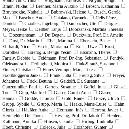
Bondarchuk, Yulia
Borgmann, Andreas
Böyük, Songül
Braun, Niklas
Brenner, Maria Auxilio
Brosch, Katharina
Bruynooghe, Nathalie
Bubrowski, Helene
Busch, Gerold
Max
Buscher, Aude
Catalano, Carmelo
Celis Pérez,
Daniela
Cziollek, Ingeborg
Dambacher, Ute
Dargies-
Meyer, Heike
Deißler, Tanja
Dobrzanski, Martina-Theresia
Dozententeam,
Dr. Degen,
Duckwitz, Prof. Dr. Amelie
Dust, Dr. Martin
Ebel, Martina
Eberstein, Beate
Ehrhardt, Nico
Eisele, Marianna
Ernst, Uwe
Ernst,
Dorothea
Esrefoglu, Bengü Yesim
Essmann, Theres
Fartely, Debbie
Feldmann, Prof. Dr.-Ing. Sebastian
Fendyk,
Oleksandra
Ferlinghetti, Monica
Fink-Strauß, Susanne
Finner, Christiane
Flores Verdugo, Maria Teresa
Foodbloggerin Janka,
Frank, Jutta
Freitag, Silvia
Freyer,
Johannes
Frick, Bettina
Gaidolfi, Dr. Susanna
Ganzenmiller, Paul
Garreis, Susanne
Geffel, Inna
Ginsel,
Toni
Gipp, Manfred
Glaser, Carola Anna
Glaser,
Hannah
Gödde, Thomas
Gold, Rainer
Görze, Ulrich
Grupp, Sybille
Grupp, Maria
Haake, Marie-Luise
Hahn,
Gloria
Häußler, Anita
Hermann, Inés
Herrera, Javier
Hertefelder, Dr. Thomas
Hessing, Prof. Dr. Jakob
Heuler-
Kottmann, Annika
Hinsen, Claudia
Hirling, Ludmilla
Hoeft, Christine
Holecek, Julia
Holzhofer, Günter