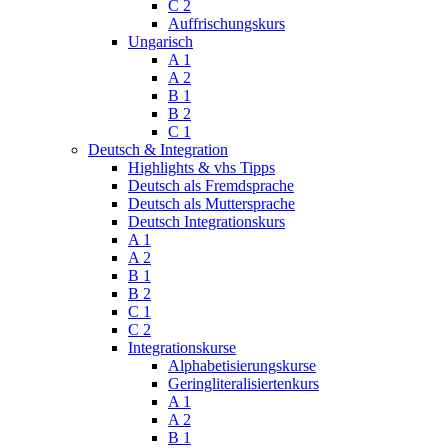
C 2
Auffrischungskurs
Ungarisch
A 1
A 2
B 1
B 2
C 1
Deutsch & Integration
Highlights & vhs Tipps
Deutsch als Fremdsprache
Deutsch als Muttersprache
Deutsch Integrationskurs
A 1
A 2
B 1
B 2
C 1
C 2
Integrationskurse
Alphabetisierungskurse
Geringliteralisiertenkurs
A 1
A 2
B 1