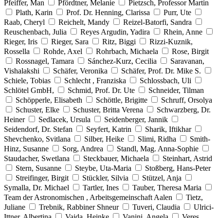
Pfeiffer, Man
Pfördtner, Melanie
Pietzsch, Professor Martin
Plath, Karin
Prof. Dr. Henning, Clarissa
Purr, Ute
Raab, Cheryl
Reichelt, Mandy
Reizel-Batorfi, Sandra
Reuschenbach, Julia
Reyes Argudin, Yadira
Rhein, Anne
Rieger, Iris
Rieger, Sara
Ritz, Biggi
Rizzi-Kuznik,
Rossella
Rohde, Axel
Rohrbach, Michaela
Rose, Birgit
Rossnagel, Tamara
Sánchez-Kurz, Cecilia
Saravanan,
Vishalakshi
Schäfer, Veronika
Schäfer, Prof. Dr. Mike S.
Schiele, Tobias
Schlecht , Franziska
Schlossbach, Uli
Schlötel GmbH,
Schmid, Prof. Dr. Ute
Schneider, Tilman
Schöpperle, Elisabeth
Schöttle, Brigitte
Schruff, Orsolya
Schuster, Elke
Schuster, Britta Verena
Schwarzberg, Dr.
Heiner
Sedlacek, Ursula
Seidenberger, Jannik
Seidendorf, Dr. Stefan
Seyfert, Katrin
Sharik, Iftikhar
Shevchenko, Svitlana
Silber, Heike
Slimi, Ridha
Smith-
Hinz, Susanne
Sorg, Andrea
Standl, Mag. Anna-Sophie
Staudacher, Swetlana
Steckbauer, Michaela
Steinhart, Astrid
Stern, Susanne
Steybe, Uta-Maria
Stoßberg, Hans-Peter
Streifinger, Birgit
Stückler, Silvia
Stützel, Anja
Symalla, Dr. Michael
Tartler, Ines
Tauber, Theresa Maria
Team der Astronomischen , Arbeitsgemeinschaft Aalen
Tietz,
Juliane
Trebnik, Rabbiner Shneur
Tuveri, Claudia
Ulrici-
Ittner, Albertina
Vajda, Heinke
Vanini, Angela
Veres,