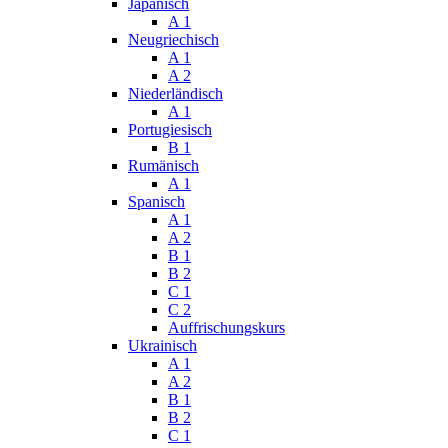
Japanisch
A 1
Neugriechisch
A 1
A 2
Niederländisch
A 1
Portugiesisch
B 1
Rumänisch
A 1
Spanisch
A 1
A 2
B 1
B 2
C 1
C 2
Auffrischungskurs
Ukrainisch
A 1
A 2
B 1
B 2
C 1