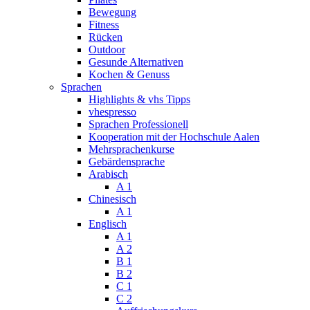
Bewegung
Fitness
Rücken
Outdoor
Gesunde Alternativen
Kochen & Genuss
Sprachen
Highlights & vhs Tipps
vhespresso
Sprachen Professionell
Kooperation mit der Hochschule Aalen
Mehrsprachenkurse
Gebärdensprache
Arabisch
A 1
Chinesisch
A 1
Englisch
A 1
A 2
B 1
B 2
C 1
C 2