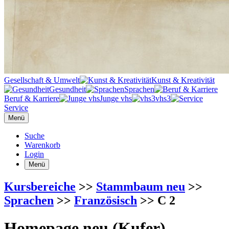
Gesellschaft & Umwelt
Kunst & Kreativität
Gesundheit
Sprachen
Beruf & Karriere
Junge vhs
vhs3
Service
Menü
Suche
Warenkorb
Login
Menü
Kursbereiche
>>
Stammbaum neu
>>
Sprachen
>>
Französisch
>> C 2
Homepage neu (Kufer)