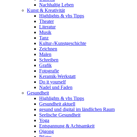
Nachhaltig Leben
Kunst & Kreativität
Highlights & vhs Tipps
Theater
Literatur
Musik
Tanz
Kultur-/Kunstgeschichte
Zeichnen
Malen
Schreiben
Grafik
Fotografie
Keramik-Werkstatt
Do it yourself
Nadel und Faden
Gesundheit
Highlights & vhs Tipps
Gesundheit aktuell
gesund und digital im ländlichen Raum
Seelische Gesundheit
Yoga
Entspannung & Achtsamkeit
Qigong
Pilates