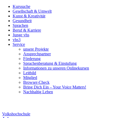
Kurssuche
Gesellschaft & Umwelt
Kunst & Kreativität
Gesundheit
Sprachen
Beruf & Karriere
Junge vhs
vhs3
Service
unsere Projekte
Ansprechpartner
Förderung
Sprachenberatung & Einstufung
Informationen zu unseren Onlinekursen
Leitbild
Mitglied
Browser-Check
Bring Dich Ein – Your Voice Matters!
Nachhaltig Leben
Volkshochschule