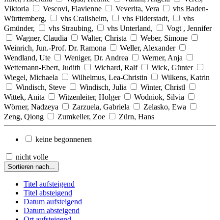
Viktoria
Vescovi, Flavienne
Veverita, Vera
vhs Baden-
Württemberg,
vhs Crailsheim,
vhs Filderstadt,
vhs
Gmünder,
vhs Straubing,
vhs Unterland,
Vogt , Jennifer
Wagner, Claudia
Walter, Christa
Weber, Simone
Weinrich, Jun.-Prof. Dr. Ramona
Weller, Alexander
Wendland, Ute
Weniger, Dr. Andrea
Werner, Anja
Wettemann-Ebert, Judith
Wichard, Ralf
Wick, Günter
Wiegel, Michaela
Wilhelmus, Lea-Christin
Wilkens, Katrin
Windisch, Steve
Windisch, Julia
Winter, Christl
Wittek, Anita
Witzenleiter, Holger
Wodniok, Silvia
Wörner, Nadzeya
Zarzuela, Gabriela
Zelasko, Ewa
Zeng, Qiong
Zumkeller, Zoe
Zürn, Hans
keine begonnenen
nicht volle
Sortieren nach...
Titel aufsteigend
Titel absteigend
Datum aufsteigend
Datum absteigend
Ort aufsteigend