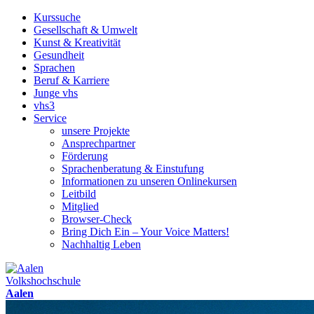
Kurssuche
Gesellschaft & Umwelt
Kunst & Kreativität
Gesundheit
Sprachen
Beruf & Karriere
Junge vhs
vhs3
Service
unsere Projekte
Ansprechpartner
Förderung
Sprachenberatung & Einstufung
Informationen zu unseren Onlinekursen
Leitbild
Mitglied
Browser-Check
Bring Dich Ein – Your Voice Matters!
Nachhaltig Leben
Volkshochschule
Aalen