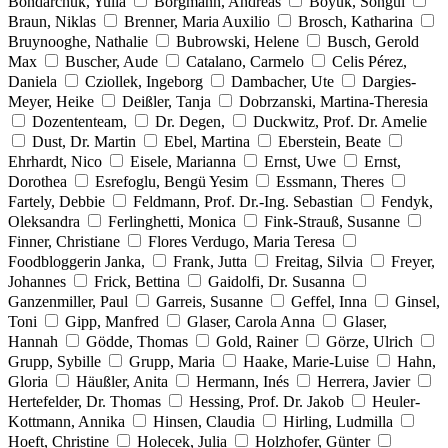
Bondarchuk, Yulia
Borgmann, Andreas
Böyük, Songül
Braun, Niklas
Brenner, Maria Auxilio
Brosch, Katharina
Bruynooghe, Nathalie
Bubrowski, Helene
Busch, Gerold
Max
Buscher, Aude
Catalano, Carmelo
Celis Pérez,
Daniela
Cziollek, Ingeborg
Dambacher, Ute
Dargies-
Meyer, Heike
Deißler, Tanja
Dobrzanski, Martina-Theresia
Dozententeam,
Dr. Degen,
Duckwitz, Prof. Dr. Amelie
Dust, Dr. Martin
Ebel, Martina
Eberstein, Beate
Ehrhardt, Nico
Eisele, Marianna
Ernst, Uwe
Ernst,
Dorothea
Esrefoglu, Bengü Yesim
Essmann, Theres
Fartely, Debbie
Feldmann, Prof. Dr.-Ing. Sebastian
Fendyk,
Oleksandra
Ferlinghetti, Monica
Fink-Strauß, Susanne
Finner, Christiane
Flores Verdugo, Maria Teresa
Foodbloggerin Janka,
Frank, Jutta
Freitag, Silvia
Freyer,
Johannes
Frick, Bettina
Gaidolfi, Dr. Susanna
Ganzenmiller, Paul
Garreis, Susanne
Geffel, Inna
Ginsel,
Toni
Gipp, Manfred
Glaser, Carola Anna
Glaser,
Hannah
Gödde, Thomas
Gold, Rainer
Görze, Ulrich
Grupp, Sybille
Grupp, Maria
Haake, Marie-Luise
Hahn,
Gloria
Häußler, Anita
Hermann, Inés
Herrera, Javier
Hertefelder, Dr. Thomas
Hessing, Prof. Dr. Jakob
Heuler-
Kottmann, Annika
Hinsen, Claudia
Hirling, Ludmilla
Hoeft, Christine
Holecek, Julia
Holzhofer, Günter