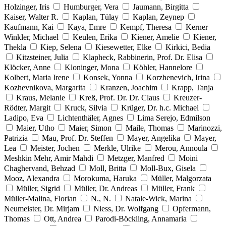
Holzinger, Iris
Humburger, Vera
Jaumann, Birgitta
Kaiser, Walter R.
Kaplan, Tülay
Kaplan, Zeynep
Kaufmann, Kai
Kaya, Emre
Kempf, Theresa
Kerner
Winkler, Michael
Keulen, Erika
Kiener, Amelie
Kiener,
Thekla
Kiep, Selena
Kiesewetter, Elke
Kirkici, Bedia
Kitzsteiner, Julia
Klapheck, Rabbinerin, Prof. Dr. Elisa
Klöcker, Anne
Kloninger, Mona
Köhler, Hannelore
Kolbert, Maria Irene
Konsek, Yonna
Korzhenevich, Irina
Kozhevnikova, Margarita
Kranzen, Joachim
Krapp, Tanja
Kraus, Melanie
Kreß, Prof. Dr. Dr. Claus
Kreuzer-
Rödter, Margit
Kruck, Silvia
Krüger, Dr. h.c. Michael
Ladipo, Eva
Lichtenthäler, Agnes
Lima Serejo, Edmilson
Maier, Utho
Maier, Simon
Maile, Thomas
Marinozzi,
Patrizia
Mau, Prof. Dr. Steffen
Mayer, Angelika
Mayer,
Lea
Meister, Jochen
Merkle, Ulrike
Merou, Annoula
Meshkin Mehr, Amir Mahdi
Metzger, Manfred
Moini
Chaghervand, Behzad
Moll, Britta
Moll-Bux, Gisela
Mooz, Alexandra
Morokuma, Haruka
Müller, Malgorzata
Müller, Sigrid
Müller, Dr. Andreas
Müller, Frank
Müller-Malina, Florian
N., N.
Natale-Wick, Marina
Neumeister, Dr. Mirjam
Niess, Dr. Wolfgang
Opfermann,
Thomas
Ott, Andrea
Parodi-Böckling, Annamaria