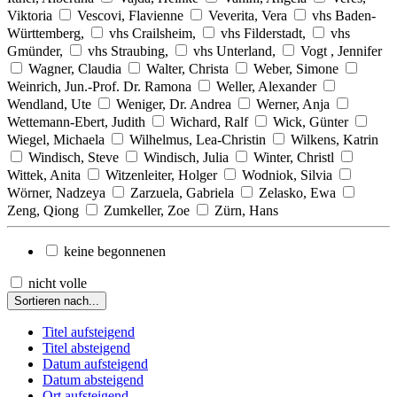
Viktoria
Vescovi, Flavienne
Veverita, Vera
vhs Baden-
Württemberg,
vhs Crailsheim,
vhs Filderstadt,
vhs
Gmünder,
vhs Straubing,
vhs Unterland,
Vogt , Jennifer
Wagner, Claudia
Walter, Christa
Weber, Simone
Weinrich, Jun.-Prof. Dr. Ramona
Weller, Alexander
Wendland, Ute
Weniger, Dr. Andrea
Werner, Anja
Wettemann-Ebert, Judith
Wichard, Ralf
Wick, Günter
Wiegel, Michaela
Wilhelmus, Lea-Christin
Wilkens, Katrin
Windisch, Steve
Windisch, Julia
Winter, Christl
Wittek, Anita
Witzenleiter, Holger
Wodniok, Silvia
Wörner, Nadzeya
Zarzuela, Gabriela
Zelasko, Ewa
Zeng, Qiong
Zumkeller, Zoe
Zürn, Hans
keine begonnenen
nicht volle
Sortieren nach...
Titel aufsteigend
Titel absteigend
Datum aufsteigend
Datum absteigend
Ort aufsteigend