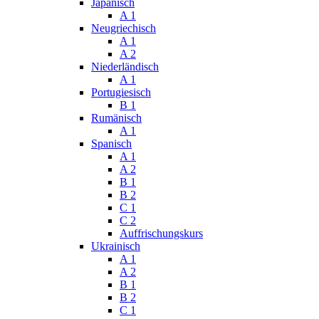
Japanisch
A 1
Neugriechisch
A 1
A 2
Niederländisch
A 1
Portugiesisch
B 1
Rumänisch
A 1
Spanisch
A 1
A 2
B 1
B 2
C 1
C 2
Auffrischungskurs
Ukrainisch
A 1
A 2
B 1
B 2
C 1