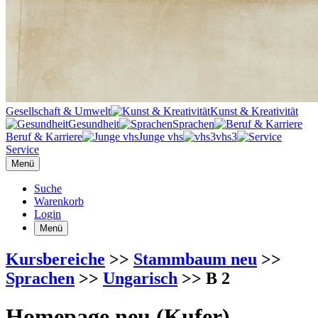
Gesellschaft & Umwelt
Kunst & Kreativität
Gesundheit
Sprachen
Beruf & Karriere
Junge vhs
vhs3
Service
Menü
Suche
Warenkorb
Login
Menü
Kursbereiche
>>
Stammbaum neu
>>
Sprachen
>>
Ungarisch
>> B 2
Homepage neu (Kufer)