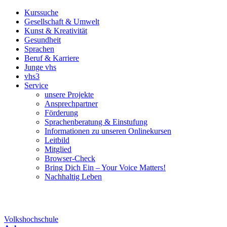
Kurssuche
Gesellschaft & Umwelt
Kunst & Kreativität
Gesundheit
Sprachen
Beruf & Karriere
Junge vhs
vhs3
Service
unsere Projekte
Ansprechpartner
Förderung
Sprachenberatung & Einstufung
Informationen zu unseren Onlinekursen
Leitbild
Mitglied
Browser-Check
Bring Dich Ein – Your Voice Matters!
Nachhaltig Leben
Volkshochschule