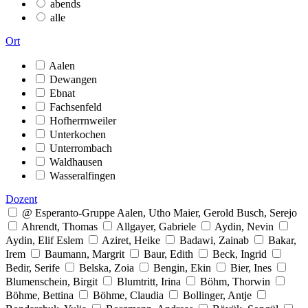
abends
alle
Ort
Aalen
Dewangen
Ebnat
Fachsenfeld
Hofherrnweiler
Unterkochen
Unterrombach
Waldhausen
Wasseralfingen
Dozent
@ Esperanto-Gruppe Aalen, Utho Maier, Gerold Busch, Serejo
Ahrendt, Thomas
Allgayer, Gabriele
Aydin, Nevin
Aydin, Elif Eslem
Aziret, Heike
Badawi, Zainab
Bakar,
Irem
Baumann, Margrit
Baur, Edith
Beck, Ingrid
Bedir, Serife
Belska, Zoia
Bengin, Ekin
Bier, Ines
Blumenschein, Birgit
Blumtritt, Irina
Böhm, Thorwin
Böhme, Bettina
Böhme, Claudia
Bollinger, Antje