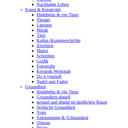
Nachhaltig Leben
Kunst & Kreativität
Highlights & vhs Tipps
Theater
Literatur
Musik
Tanz
Kultur-/Kunstgeschichte
Zeichnen
Malen
Schreiben
Grafik
Fotografie
Keramik-Werkstatt
Do it yourself
Nadel und Faden
Gesundheit
Highlights & vhs Tipps
Gesundheit aktuell
gesund und digital im ländlichen Raum
Seelische Gesundheit
Yoga
Entspannung & Achtsamkeit
Qigong
Pilates