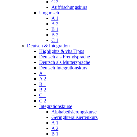
C 2
Auffrischungskurs
Ungarisch
A 1
A 2
B 1
B 2
C 1
Deutsch & Integration
Highlights & vhs Tipps
Deutsch als Fremdsprache
Deutsch als Muttersprache
Deutsch Integrationskurs
A 1
A 2
B 1
B 2
C 1
C 2
Integrationskurse
Alphabetisierungskurse
Geringliteralisiertenkurs
A 1
A 2
B 1