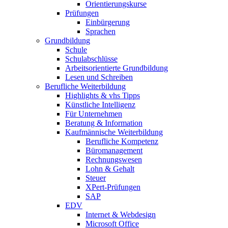
Orientierungskurse
Prüfungen
Einbürgerung
Sprachen
Grundbildung
Schule
Schulabschlüsse
Arbeitsorientierte Grundbildung
Lesen und Schreiben
Berufliche Weiterbildung
Highlights & vhs Tipps
Künstliche Intelligenz
Für Unternehmen
Beratung & Information
Kaufmännische Weiterbildung
Berufliche Kompetenz
Büromanagement
Rechnungswesen
Lohn & Gehalt
Steuer
XPert-Prüfungen
SAP
EDV
Internet & Webdesign
Microsoft Office