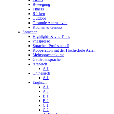
Bewegung
Fitness
Rücken
Outdoor
Gesunde Alternativen
Kochen & Genuss
Sprachen
Highlights & vhs Tipps
vhespresso
Sprachen Professionell
Kooperation mit der Hochschule Aalen
Mehrsprachenkurse
Gebärdensprache
Arabisch
A 1
Chinesisch
A 1
Englisch
A 1
A 2
B 1
B 2
C 1
C 2