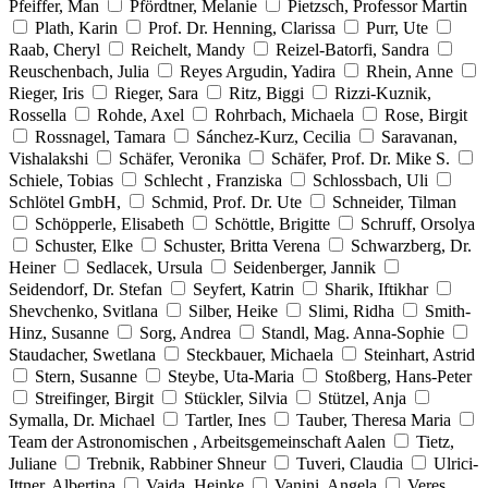
Pfeiffer, Man
Pfördtner, Melanie
Pietzsch, Professor Martin
Plath, Karin
Prof. Dr. Henning, Clarissa
Purr, Ute
Raab, Cheryl
Reichelt, Mandy
Reizel-Batorfi, Sandra
Reuschenbach, Julia
Reyes Argudin, Yadira
Rhein, Anne
Rieger, Iris
Rieger, Sara
Ritz, Biggi
Rizzi-Kuznik,
Rossella
Rohde, Axel
Rohrbach, Michaela
Rose, Birgit
Rossnagel, Tamara
Sánchez-Kurz, Cecilia
Saravanan,
Vishalakshi
Schäfer, Veronika
Schäfer, Prof. Dr. Mike S.
Schiele, Tobias
Schlecht , Franziska
Schlossbach, Uli
Schlötel GmbH,
Schmid, Prof. Dr. Ute
Schneider, Tilman
Schöpperle, Elisabeth
Schöttle, Brigitte
Schruff, Orsolya
Schuster, Elke
Schuster, Britta Verena
Schwarzberg, Dr.
Heiner
Sedlacek, Ursula
Seidenberger, Jannik
Seidendorf, Dr. Stefan
Seyfert, Katrin
Sharik, Iftikhar
Shevchenko, Svitlana
Silber, Heike
Slimi, Ridha
Smith-
Hinz, Susanne
Sorg, Andrea
Standl, Mag. Anna-Sophie
Staudacher, Swetlana
Steckbauer, Michaela
Steinhart, Astrid
Stern, Susanne
Steybe, Uta-Maria
Stoßberg, Hans-Peter
Streifinger, Birgit
Stückler, Silvia
Stützel, Anja
Symalla, Dr. Michael
Tartler, Ines
Tauber, Theresa Maria
Team der Astronomischen , Arbeitsgemeinschaft Aalen
Tietz,
Juliane
Trebnik, Rabbiner Shneur
Tuveri, Claudia
Ulrici-
Ittner, Albertina
Vajda, Heinke
Vanini, Angela
Veres,