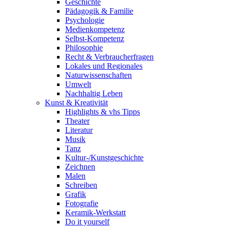
Geschichte
Pädagogik & Familie
Psychologie
Medienkompetenz
Selbst-Kompetenz
Philosophie
Recht & Verbraucherfragen
Lokales und Regionales
Naturwissenschaften
Umwelt
Nachhaltig Leben
Kunst & Kreativität
Highlights & vhs Tipps
Theater
Literatur
Musik
Tanz
Kultur-/Kunstgeschichte
Zeichnen
Malen
Schreiben
Grafik
Fotografie
Keramik-Werkstatt
Do it yourself