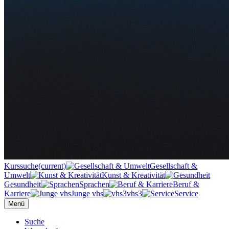
Kurssuche
(current)
Gesellschaft &
Umwelt
Kunst & Kreativität
Gesundheit
Sprachen
Beruf &
Karriere
Junge vhs
vhs3
Service
Menü
Suche