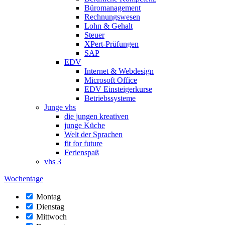
Büromanagement
Rechnungswesen
Lohn & Gehalt
Steuer
XPert-Prüfungen
SAP
EDV
Internet & Webdesign
Microsoft Office
EDV Einsteigerkurse
Betriebssysteme
Junge vhs
die jungen kreativen
junge Küche
Welt der Sprachen
fit for future
Ferienspaß
vhs 3
Wochentage
Montag
Dienstag
Mittwoch