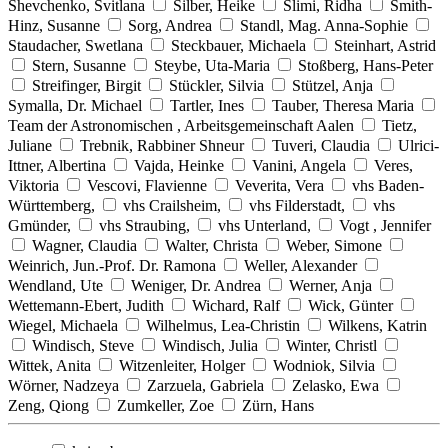
Shevchenko, Svitlana
Silber, Heike
Slimi, Ridha
Smith-
Hinz, Susanne
Sorg, Andrea
Standl, Mag. Anna-Sophie
Staudacher, Swetlana
Steckbauer, Michaela
Steinhart, Astrid
Stern, Susanne
Steybe, Uta-Maria
Stoßberg, Hans-Peter
Streifinger, Birgit
Stückler, Silvia
Stützel, Anja
Symalla, Dr. Michael
Tartler, Ines
Tauber, Theresa Maria
Team der Astronomischen , Arbeitsgemeinschaft Aalen
Tietz,
Juliane
Trebnik, Rabbiner Shneur
Tuveri, Claudia
Ulrici-
Ittner, Albertina
Vajda, Heinke
Vanini, Angela
Veres,
Viktoria
Vescovi, Flavienne
Veverita, Vera
vhs Baden-
Württemberg,
vhs Crailsheim,
vhs Filderstadt,
vhs
Gmünder,
vhs Straubing,
vhs Unterland,
Vogt , Jennifer
Wagner, Claudia
Walter, Christa
Weber, Simone
Weinrich, Jun.-Prof. Dr. Ramona
Weller, Alexander
Wendland, Ute
Weniger, Dr. Andrea
Werner, Anja
Wettemann-Ebert, Judith
Wichard, Ralf
Wick, Günter
Wiegel, Michaela
Wilhelmus, Lea-Christin
Wilkens, Katrin
Windisch, Steve
Windisch, Julia
Winter, Christl
Wittek, Anita
Witzenleiter, Holger
Wodniok, Silvia
Wörner, Nadzeya
Zarzuela, Gabriela
Zelasko, Ewa
Zeng, Qiong
Zumkeller, Zoe
Zürn, Hans