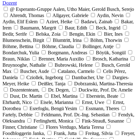
Dozent
@ Esperanto-Gruppe Aalen, Utho Maier, Gerold Busch, Serejo
Ahrendt, Thomas
Allgayer, Gabriele
Aydin, Nevin
Aydin, Elif Eslem
Aziret, Heike
Badawi, Zainab
Bakar,
Irem
Baumann, Margrit
Baur, Edith
Beck, Ingrid
Bedir, Serife
Belska, Zoia
Bengin, Ekin
Bier, Ines
Blumenschein, Birgit
Blumtritt, Irina
Böhm, Thorwin
Böhme, Bettina
Böhme, Claudia
Bollinger, Antje
Bondarchuk, Yulia
Borgmann, Andreas
Böyük, Songül
Braun, Niklas
Brenner, Maria Auxilio
Brosch, Katharina
Bruynooghe, Nathalie
Bubrowski, Helene
Busch, Gerold
Max
Buscher, Aude
Catalano, Carmelo
Celis Pérez,
Daniela
Cziollek, Ingeborg
Dambacher, Ute
Dargies-
Meyer, Heike
Deißler, Tanja
Dobrzanski, Martina-Theresia
Dozententeam,
Dr. Degen,
Duckwitz, Prof. Dr. Amelie
Dust, Dr. Martin
Ebel, Martina
Eberstein, Beate
Ehrhardt, Nico
Eisele, Marianna
Ernst, Uwe
Ernst,
Dorothea
Esrefoglu, Bengü Yesim
Essmann, Theres
Fartely, Debbie
Feldmann, Prof. Dr.-Ing. Sebastian
Fendyk,
Oleksandra
Ferlinghetti, Monica
Fink-Strauß, Susanne
Finner, Christiane
Flores Verdugo, Maria Teresa
Foodbloggerin Janka,
Frank, Jutta
Freitag, Silvia
Freyer,