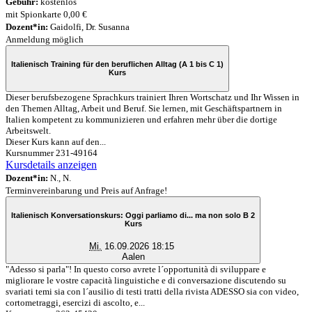
Gebühr:
kostenlos
mit Spionkarte 0,00 €
Dozent*in:
Gaidolfi, Dr. Susanna
Anmeldung möglich
Italienisch Training für den beruflichen Alltag (A 1 bis C 1)
Kurs
Dieser berufsbezogene Sprachkurs trainiert Ihren Wortschatz und Ihr Wissen in
den Themen Alltag, Arbeit und Beruf. Sie lernen, mit Geschäftspartnern in
Italien kompetent zu kommunizieren und erfahren mehr über die dortige
Arbeitswelt.
Dieser Kurs kann auf den...
Kursnummer 231-49164
Kursdetails anzeigen
Dozent*in:
N., N.
Terminvereinbarung und Preis auf Anfrage!
Italienisch Konversationskurs: Oggi parliamo di... ma non solo B 2
Kurs
Mi.
16.09.2026 18:15
Aalen
"Adesso si parla"! In questo corso avrete l´opportunità di sviluppare e
migliorare le vostre capacità linguistiche e di conversazione discutendo su
svariati temi sia con l´ausilio di testi tratti della rivista ADESSO sia con video,
cortometraggi, esercizi di ascolto, e...