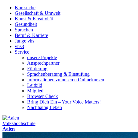
Kurssuche
Gesellschaft & Umwelt
Kunst & Kreativität
Gesundheit
Sprachen
Beruf & Karriere
Junge vhs
vhs3
Service
unsere Projekte
Ansprechpartner
Förderung
Sprachenberatung & Einstufung
Informationen zu unseren Onlinekursen
Leitbild
Mitglied
Browser-Check
Bring Dich Ein – Your Voice Matters!
Nachhaltig Leben
Volkshochschule
Aalen