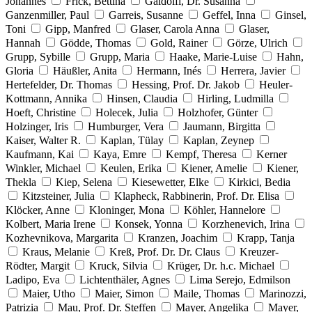
Johannes
Frick, Bettina
Gaidolfi, Dr. Susanna
Ganzenmiller, Paul
Garreis, Susanne
Geffel, Inna
Ginsel,
Toni
Gipp, Manfred
Glaser, Carola Anna
Glaser,
Hannah
Gödde, Thomas
Gold, Rainer
Görze, Ulrich
Grupp, Sybille
Grupp, Maria
Haake, Marie-Luise
Hahn,
Gloria
Häußler, Anita
Hermann, Inés
Herrera, Javier
Hertefelder, Dr. Thomas
Hessing, Prof. Dr. Jakob
Heuler-
Kottmann, Annika
Hinsen, Claudia
Hirling, Ludmilla
Hoeft, Christine
Holecek, Julia
Holzhofer, Günter
Holzinger, Iris
Humburger, Vera
Jaumann, Birgitta
Kaiser, Walter R.
Kaplan, Tülay
Kaplan, Zeynep
Kaufmann, Kai
Kaya, Emre
Kempf, Theresa
Kerner
Winkler, Michael
Keulen, Erika
Kiener, Amelie
Kiener,
Thekla
Kiep, Selena
Kiesewetter, Elke
Kirkici, Bedia
Kitzsteiner, Julia
Klapheck, Rabbinerin, Prof. Dr. Elisa
Klöcker, Anne
Kloninger, Mona
Köhler, Hannelore
Kolbert, Maria Irene
Konsek, Yonna
Korzhenevich, Irina
Kozhevnikova, Margarita
Kranzen, Joachim
Krapp, Tanja
Kraus, Melanie
Kreß, Prof. Dr. Dr. Claus
Kreuzer-
Rödter, Margit
Kruck, Silvia
Krüger, Dr. h.c. Michael
Ladipo, Eva
Lichtenthäler, Agnes
Lima Serejo, Edmilson
Maier, Utho
Maier, Simon
Maile, Thomas
Marinozzi,
Patrizia
Mau, Prof. Dr. Steffen
Mayer, Angelika
Mayer,