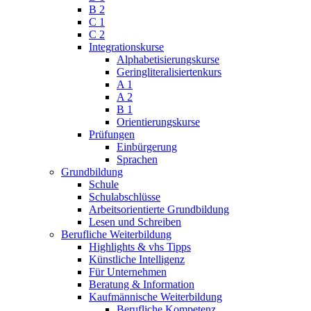
B 2
C 1
C 2
Integrationskurse
Alphabetisierungskurse
Geringliteralisiertenkurs
A 1
A 2
B 1
Orientierungskurse
Prüfungen
Einbürgerung
Sprachen
Grundbildung
Schule
Schulabschlüsse
Arbeitsorientierte Grundbildung
Lesen und Schreiben
Berufliche Weiterbildung
Highlights & vhs Tipps
Künstliche Intelligenz
Für Unternehmen
Beratung & Information
Kaufmännische Weiterbildung
Berufliche Kompetenz