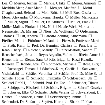
Lea
Meister, Jochen
Merkle, Ulrike
Merou, Annoula
Meshkin Mehr, Amir Mahdi
Metzger, Manfred
Moini
Chaghervand, Behzad
Moll, Britta
Moll-Bux, Gisela
Mooz, Alexandra
Morokuma, Haruka
Müller, Malgorzata
Müller, Sigrid
Müller, Dr. Andreas
Müller, Frank
Müller-Malina, Florian
N., N.
Natale-Wick, Marina
Neumeister, Dr. Mirjam
Niess, Dr. Wolfgang
Opfermann,
Thomas
Ott, Andrea
Parodi-Böckling, Annamaria
Pfeiffer, Man
Pfördtner, Melanie
Pietzsch, Professor Martin
Plath, Karin
Prof. Dr. Henning, Clarissa
Purr, Ute
Raab, Cheryl
Reichelt, Mandy
Reizel-Batorfi, Sandra
Reuschenbach, Julia
Reyes Argudin, Yadira
Rhein, Anne
Rieger, Iris
Rieger, Sara
Ritz, Biggi
Rizzi-Kuznik,
Rossella
Rohde, Axel
Rohrbach, Michaela
Rose, Birgit
Rossnagel, Tamara
Sánchez-Kurz, Cecilia
Saravanan,
Vishalakshi
Schäfer, Veronika
Schäfer, Prof. Dr. Mike S.
Schiele, Tobias
Schlecht , Franziska
Schlossbach, Uli
Schlötel GmbH,
Schmid, Prof. Dr. Ute
Schneider, Tilman
Schöpperle, Elisabeth
Schöttle, Brigitte
Schruff, Orsolya
Schuster, Elke
Schuster, Britta Verena
Schwarzberg, Dr.
Heiner
Sedlacek, Ursula
Seidenberger, Jannik
Seidendorf, Dr. Stefan
Seyfert, Katrin
Sharik, Iftikhar