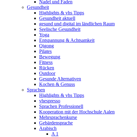
Nadel und Faden
Gesundheit
Highlights & vhs Tipps
Gesundheit aktuell
gesund und digital im ländlichen Raum
Seelische Gesundheit
Yoga
Entspannung & Achtsamkeit
Qigong
Pilates
Bewegung
Fitness
Rücken
Outdoor
Gesunde Alternativen
Kochen & Genuss
Sprachen
Highlights & vhs Tipps
vhespresso
Sprachen Professionell
Kooperation mit der Hochschule Aalen
Mehrsprachenkurse
Gebärdensprache
Arabisch
A 1