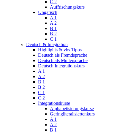
C 2
Auffrischungskurs
Ungarisch
A 1
A 2
B 1
B 2
C 1
Deutsch & Integration
Highlights & vhs Tipps
Deutsch als Fremdsprache
Deutsch als Muttersprache
Deutsch Integrationskurs
A 1
A 2
B 1
B 2
C 1
C 2
Integrationskurse
Alphabetisierungskurse
Geringliteralisiertenkurs
A 1
A 2
B 1