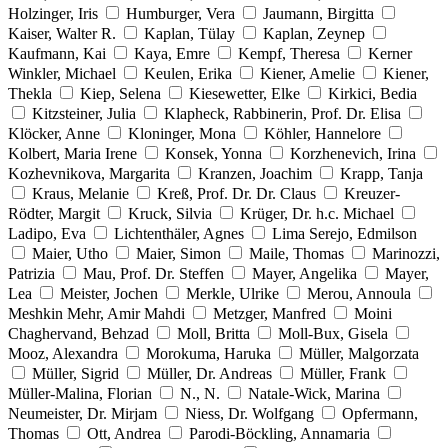
Holzinger, Iris
Humburger, Vera
Jaumann, Birgitta
Kaiser, Walter R.
Kaplan, Tülay
Kaplan, Zeynep
Kaufmann, Kai
Kaya, Emre
Kempf, Theresa
Kerner
Winkler, Michael
Keulen, Erika
Kiener, Amelie
Kiener,
Thekla
Kiep, Selena
Kiesewetter, Elke
Kirkici, Bedia
Kitzsteiner, Julia
Klapheck, Rabbinerin, Prof. Dr. Elisa
Klöcker, Anne
Kloninger, Mona
Köhler, Hannelore
Kolbert, Maria Irene
Konsek, Yonna
Korzhenevich, Irina
Kozhevnikova, Margarita
Kranzen, Joachim
Krapp, Tanja
Kraus, Melanie
Kreß, Prof. Dr. Dr. Claus
Kreuzer-
Rödter, Margit
Kruck, Silvia
Krüger, Dr. h.c. Michael
Ladipo, Eva
Lichtenthäler, Agnes
Lima Serejo, Edmilson
Maier, Utho
Maier, Simon
Maile, Thomas
Marinozzi,
Patrizia
Mau, Prof. Dr. Steffen
Mayer, Angelika
Mayer,
Lea
Meister, Jochen
Merkle, Ulrike
Merou, Annoula
Meshkin Mehr, Amir Mahdi
Metzger, Manfred
Moini
Chaghervand, Behzad
Moll, Britta
Moll-Bux, Gisela
Mooz, Alexandra
Morokuma, Haruka
Müller, Malgorzata
Müller, Sigrid
Müller, Dr. Andreas
Müller, Frank
Müller-Malina, Florian
N., N.
Natale-Wick, Marina
Neumeister, Dr. Mirjam
Niess, Dr. Wolfgang
Opfermann,
Thomas
Ott, Andrea
Parodi-Böckling, Annamaria