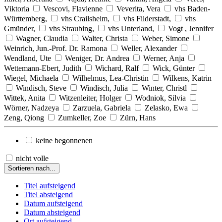
Viktoria
Vescovi, Flavienne
Veverita, Vera
vhs Baden-
Württemberg,
vhs Crailsheim,
vhs Filderstadt,
vhs
Gmünder,
vhs Straubing,
vhs Unterland,
Vogt , Jennifer
Wagner, Claudia
Walter, Christa
Weber, Simone
Weinrich, Jun.-Prof. Dr. Ramona
Weller, Alexander
Wendland, Ute
Weniger, Dr. Andrea
Werner, Anja
Wettemann-Ebert, Judith
Wichard, Ralf
Wick, Günter
Wiegel, Michaela
Wilhelmus, Lea-Christin
Wilkens, Katrin
Windisch, Steve
Windisch, Julia
Winter, Christl
Wittek, Anita
Witzenleiter, Holger
Wodniok, Silvia
Wörner, Nadzeya
Zarzuela, Gabriela
Zelasko, Ewa
Zeng, Qiong
Zumkeller, Zoe
Zürn, Hans
keine begonnenen
nicht volle
Sortieren nach...
Titel aufsteigend
Titel absteigend
Datum aufsteigend
Datum absteigend
Ort aufsteigend