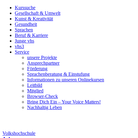
Kurssuche
Gesellschaft & Umwelt
Kunst & Kreativität
Gesundheit
Sprachen
Beruf & Karriere
Junge vhs
vhs3
Service
unsere Projekte
Ansprechpartner
Förderung
Sprachenberatung & Einstufung
Informationen zu unseren Onlinekursen
Leitbild
Mitglied
Browser-Check
Bring Dich Ein – Your Voice Matters!
Nachhaltig Leben
Volkshochschule