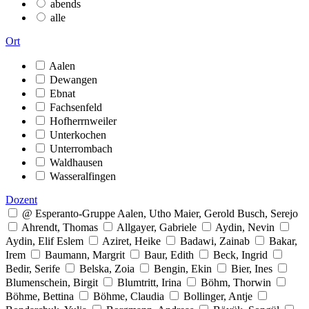
abends
alle
Ort
Aalen
Dewangen
Ebnat
Fachsenfeld
Hofherrnweiler
Unterkochen
Unterrombach
Waldhausen
Wasseralfingen
Dozent
@ Esperanto-Gruppe Aalen, Utho Maier, Gerold Busch, Serejo
Ahrendt, Thomas
Allgayer, Gabriele
Aydin, Nevin
Aydin, Elif Eslem
Aziret, Heike
Badawi, Zainab
Bakar,
Irem
Baumann, Margrit
Baur, Edith
Beck, Ingrid
Bedir, Serife
Belska, Zoia
Bengin, Ekin
Bier, Ines
Blumenschein, Birgit
Blumtritt, Irina
Böhm, Thorwin
Böhme, Bettina
Böhme, Claudia
Bollinger, Antje