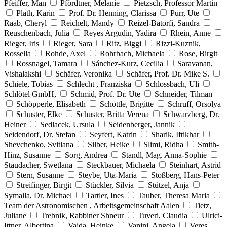
Pfeiffer, Man
Pfördtner, Melanie
Pietzsch, Professor Martin
Plath, Karin
Prof. Dr. Henning, Clarissa
Purr, Ute
Raab, Cheryl
Reichelt, Mandy
Reizel-Batorfi, Sandra
Reuschenbach, Julia
Reyes Argudin, Yadira
Rhein, Anne
Rieger, Iris
Rieger, Sara
Ritz, Biggi
Rizzi-Kuznik,
Rossella
Rohde, Axel
Rohrbach, Michaela
Rose, Birgit
Rossnagel, Tamara
Sánchez-Kurz, Cecilia
Saravanan,
Vishalakshi
Schäfer, Veronika
Schäfer, Prof. Dr. Mike S.
Schiele, Tobias
Schlecht , Franziska
Schlossbach, Uli
Schlötel GmbH,
Schmid, Prof. Dr. Ute
Schneider, Tilman
Schöpperle, Elisabeth
Schöttle, Brigitte
Schruff, Orsolya
Schuster, Elke
Schuster, Britta Verena
Schwarzberg, Dr.
Heiner
Sedlacek, Ursula
Seidenberger, Jannik
Seidendorf, Dr. Stefan
Seyfert, Katrin
Sharik, Iftikhar
Shevchenko, Svitlana
Silber, Heike
Slimi, Ridha
Smith-
Hinz, Susanne
Sorg, Andrea
Standl, Mag. Anna-Sophie
Staudacher, Swetlana
Steckbauer, Michaela
Steinhart, Astrid
Stern, Susanne
Steybe, Uta-Maria
Stoßberg, Hans-Peter
Streifinger, Birgit
Stückler, Silvia
Stützel, Anja
Symalla, Dr. Michael
Tartler, Ines
Tauber, Theresa Maria
Team der Astronomischen , Arbeitsgemeinschaft Aalen
Tietz,
Juliane
Trebnik, Rabbiner Shneur
Tuveri, Claudia
Ulrici-
Ittner, Albertina
Vajda, Heinke
Vanini, Angela
Veres,