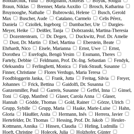
Bondarchuk, Yulia
Borgmann, Andreas
Böyük, Songül
Braun, Niklas
Brenner, Maria Auxilio
Brosch, Katharina
Bruynooghe, Nathalie
Bubrowski, Helene
Busch, Gerold
Max
Buscher, Aude
Catalano, Carmelo
Celis Pérez,
Daniela
Cziollek, Ingeborg
Dambacher, Ute
Dargies-
Meyer, Heike
Deißler, Tanja
Dobrzanski, Martina-Theresia
Dozententeam,
Dr. Degen,
Duckwitz, Prof. Dr. Amelie
Dust, Dr. Martin
Ebel, Martina
Eberstein, Beate
Ehrhardt, Nico
Eisele, Marianna
Ernst, Uwe
Ernst,
Dorothea
Esrefoglu, Bengü Yesim
Essmann, Theres
Fartely, Debbie
Feldmann, Prof. Dr.-Ing. Sebastian
Fendyk,
Oleksandra
Ferlinghetti, Monica
Fink-Strauß, Susanne
Finner, Christiane
Flores Verdugo, Maria Teresa
Foodbloggerin Janka,
Frank, Jutta
Freitag, Silvia
Freyer,
Johannes
Frick, Bettina
Gaidolfi, Dr. Susanna
Ganzenmiller, Paul
Garreis, Susanne
Geffel, Inna
Ginsel,
Toni
Gipp, Manfred
Glaser, Carola Anna
Glaser,
Hannah
Gödde, Thomas
Gold, Rainer
Görze, Ulrich
Grupp, Sybille
Grupp, Maria
Haake, Marie-Luise
Hahn,
Gloria
Häußler, Anita
Hermann, Inés
Herrera, Javier
Hertefelder, Dr. Thomas
Hessing, Prof. Dr. Jakob
Heuler-
Kottmann, Annika
Hinsen, Claudia
Hirling, Ludmilla
Hoeft, Christine
Holecek, Julia
Holzhofer, Günter