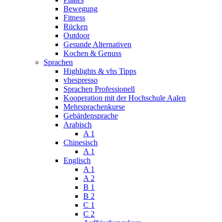
Bewegung
Fitness
Rücken
Outdoor
Gesunde Alternativen
Kochen & Genuss
Sprachen
Highlights & vhs Tipps
vhespresso
Sprachen Professionell
Kooperation mit der Hochschule Aalen
Mehrsprachenkurse
Gebärdensprache
Arabisch
A 1
Chinesisch
A 1
Englisch
A 1
A 2
B 1
B 2
C 1
C 2