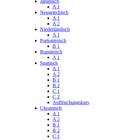
Japanisch
A 1
Neugriechisch
A 1
A 2
Niederländisch
A 1
Portugiesisch
B 1
Rumänisch
A 1
Spanisch
A 1
A 2
B 1
B 2
C 1
C 2
Auffrischungskurs
Ukrainisch
A 1
A 2
B 1
B 2
C 1