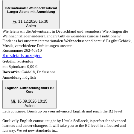
Internationaler Weihnachtsabend
Langer Abend mit Anmeldung
Fr.
11.12.2026 16:30
Aalen
Wie feiern wir die Adventszeit in Deutschland und woanders? Wie klingen die
Weihnachtslieder anderer Länder? Gibt es woanders kuriose Traditionen?
Findet es bei unserem internationalen Weihnachtsabend heraus! Es gibt Gebäck,
Musik, verschiedene Darbietungen unserer...
Kursnummer 262-46310
Kursdetails anzeigen
Gebühr:
kostenlos
mit Spionkarte 0,00 €
Dozent*in:
Gaidolfi, Dr. Susanna
Anmeldung möglich
Englisch Auffrischungskurs B2
Kurs
Mi.
16.09.2026 18:15
Aalen
Let's continue: Brush up on your advanced English and reach the B2 level!
Our lively English course, taught by Ursula Sedlacek, is perfect for advanced
learners and career changers. It will take you to the B2 level in a focused and
fun way. We set new standards in...