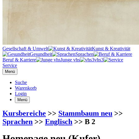
Gesellschaft & Umwelt
Kunst & Kreativität
Gesundheit
Sprachen
Beruf & Karriere
Junge vhs
vhs3
Service
Menü
Suche
Warenkorb
Login
Menü
Kursbereiche
>>
Stammbaum neu
>>
Sprachen
>>
Englisch
>> B 2
Homepage neu (Kufer)