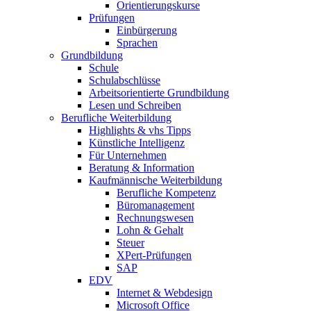
Orientierungskurse
Prüfungen
Einbürgerung
Sprachen
Grundbildung
Schule
Schulabschlüsse
Arbeitsorientierte Grundbildung
Lesen und Schreiben
Berufliche Weiterbildung
Highlights & vhs Tipps
Künstliche Intelligenz
Für Unternehmen
Beratung & Information
Kaufmännische Weiterbildung
Berufliche Kompetenz
Büromanagement
Rechnungswesen
Lohn & Gehalt
Steuer
XPert-Prüfungen
SAP
EDV
Internet & Webdesign
Microsoft Office