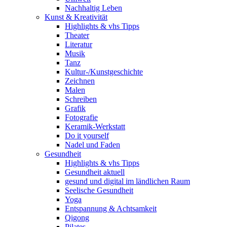
Nachhaltig Leben
Kunst & Kreativität
Highlights & vhs Tipps
Theater
Literatur
Musik
Tanz
Kultur-/Kunstgeschichte
Zeichnen
Malen
Schreiben
Grafik
Fotografie
Keramik-Werkstatt
Do it yourself
Nadel und Faden
Gesundheit
Highlights & vhs Tipps
Gesundheit aktuell
gesund und digital im ländlichen Raum
Seelische Gesundheit
Yoga
Entspannung & Achtsamkeit
Qigong
Pilates