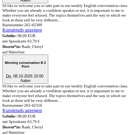
Aalen
I'd like to welcome you to take part in our weekly English conversation class.
Whether you are already a confident speaker or not, it is important to me to
make everyone feel relaxed. The topics themselves and the way in which we
look at them will be very different....
Kursnummer 262-42309
Kursdetails anzeigen
Gebühr:
98,00 EUR
mit Spionkarte 63,70 €
Dozent*in:
Raab, Cheryl
auf Warteliste
Morning conversation B 2
Kurs
Do.
08.10.2026 10:00
Aalen
I'd like to welcome you to take part in our weekly English conversation class.
Whether you are already a confident speaker or not, it is important to me to
make everyone feel relaxed. The topics themselves and the way in which we
look at them will be very different....
Kursnummer 262-42310
Kursdetails anzeigen
Gebühr:
98,00 EUR
mit Spionkarte 63,70 €
Dozent*in:
Raab, Cheryl
auf Warteliste