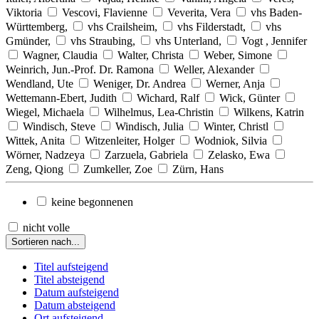
Viktoria
Vescovi, Flavienne
Veverita, Vera
vhs Baden-
Württemberg,
vhs Crailsheim,
vhs Filderstadt,
vhs
Gmünder,
vhs Straubing,
vhs Unterland,
Vogt , Jennifer
Wagner, Claudia
Walter, Christa
Weber, Simone
Weinrich, Jun.-Prof. Dr. Ramona
Weller, Alexander
Wendland, Ute
Weniger, Dr. Andrea
Werner, Anja
Wettemann-Ebert, Judith
Wichard, Ralf
Wick, Günter
Wiegel, Michaela
Wilhelmus, Lea-Christin
Wilkens, Katrin
Windisch, Steve
Windisch, Julia
Winter, Christl
Wittek, Anita
Witzenleiter, Holger
Wodniok, Silvia
Wörner, Nadzeya
Zarzuela, Gabriela
Zelasko, Ewa
Zeng, Qiong
Zumkeller, Zoe
Zürn, Hans
keine begonnenen
nicht volle
Sortieren nach...
Titel aufsteigend
Titel absteigend
Datum aufsteigend
Datum absteigend
Ort aufsteigend