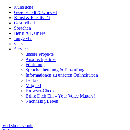
Kurssuche
Gesellschaft & Umwelt
Kunst & Kreativität
Gesundheit
Sprachen
Beruf & Karriere
Junge vhs
vhs3
Service
unsere Projekte
Ansprechpartner
Förderung
Sprachenberatung & Einstufung
Informationen zu unseren Onlinekursen
Leitbild
Mitglied
Browser-Check
Bring Dich Ein – Your Voice Matters!
Nachhaltig Leben
Volkshochschule