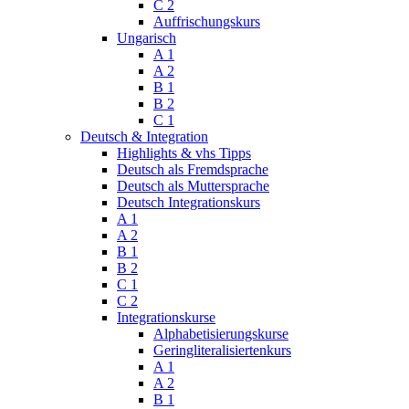
C 2
Auffrischungskurs
Ungarisch
A 1
A 2
B 1
B 2
C 1
Deutsch & Integration
Highlights & vhs Tipps
Deutsch als Fremdsprache
Deutsch als Muttersprache
Deutsch Integrationskurs
A 1
A 2
B 1
B 2
C 1
C 2
Integrationskurse
Alphabetisierungskurse
Geringliteralisiertenkurs
A 1
A 2
B 1