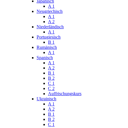
Japanisch
A 1
Neugriechisch
A 1
A 2
Niederländisch
A 1
Portugiesisch
B 1
Rumänisch
A 1
Spanisch
A 1
A 2
B 1
B 2
C 1
C 2
Auffrischungskurs
Ukrainisch
A 1
A 2
B 1
B 2
C 1