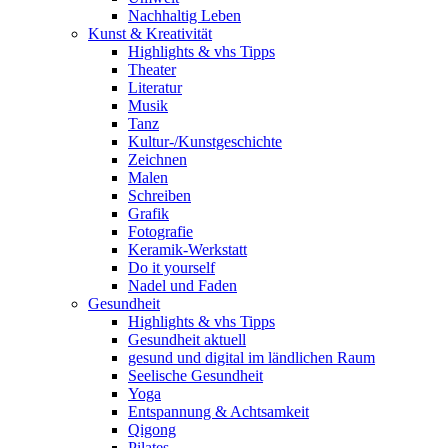
Nachhaltig Leben
Kunst & Kreativität
Highlights & vhs Tipps
Theater
Literatur
Musik
Tanz
Kultur-/Kunstgeschichte
Zeichnen
Malen
Schreiben
Grafik
Fotografie
Keramik-Werkstatt
Do it yourself
Nadel und Faden
Gesundheit
Highlights & vhs Tipps
Gesundheit aktuell
gesund und digital im ländlichen Raum
Seelische Gesundheit
Yoga
Entspannung & Achtsamkeit
Qigong
Pilates