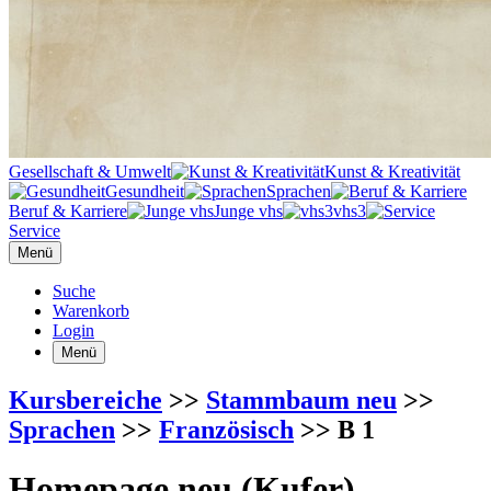
Gesellschaft & Umwelt
Kunst & Kreativität
Gesundheit
Sprachen
Beruf & Karriere
Junge vhs
vhs3
Service
Menü
Suche
Warenkorb
Login
Menü
Kursbereiche
>>
Stammbaum neu
>>
Sprachen
>>
Französisch
>> B 1
Homepage neu (Kufer)