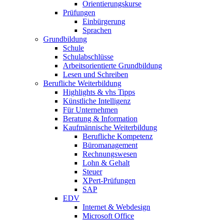
Orientierungskurse
Prüfungen
Einbürgerung
Sprachen
Grundbildung
Schule
Schulabschlüsse
Arbeitsorientierte Grundbildung
Lesen und Schreiben
Berufliche Weiterbildung
Highlights & vhs Tipps
Künstliche Intelligenz
Für Unternehmen
Beratung & Information
Kaufmännische Weiterbildung
Berufliche Kompetenz
Büromanagement
Rechnungswesen
Lohn & Gehalt
Steuer
XPert-Prüfungen
SAP
EDV
Internet & Webdesign
Microsoft Office