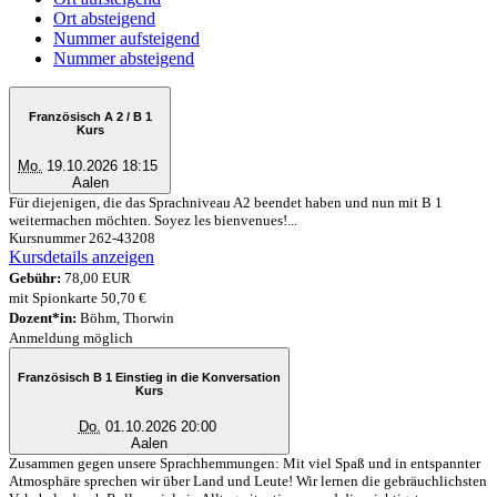
Ort absteigend
Nummer aufsteigend
Nummer absteigend
Französisch A 2 / B 1
Kurs
Mo.
19.10.2026 18:15
Aalen
Für diejenigen, die das Sprachniveau A2 beendet haben und nun mit B 1
weitermachen möchten. Soyez les bienvenues!...
Kursnummer 262-43208
Kursdetails anzeigen
Gebühr:
78,00 EUR
mit Spionkarte 50,70 €
Dozent*in:
Böhm, Thorwin
Anmeldung möglich
Französisch B 1 Einstieg in die Konversation
Kurs
Do.
01.10.2026 20:00
Aalen
Zusammen gegen unsere Sprachhemmungen: Mit viel Spaß und in entspannter
Atmosphäre sprechen wir über Land und Leute! Wir lernen die gebräuchlichsten