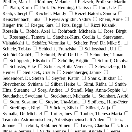
Pfeiffer, Man
Pfördtner, Melanie
Pietzsch, Professor Martin
Plath, Karin
Prof. Dr. Henning, Clarissa
Purr, Ute
Raab, Cheryl
Reichelt, Mandy
Reizel-Batorfi, Sandra
Reuschenbach, Julia
Reyes Argudin, Yadira
Rhein, Anne
Rieger, Iris
Rieger, Sara
Ritz, Biggi
Rizzi-Kuznik,
Rossella
Rohde, Axel
Rohrbach, Michaela
Rose, Birgit
Rossnagel, Tamara
Sánchez-Kurz, Cecilia
Saravanan,
Vishalakshi
Schäfer, Veronika
Schäfer, Prof. Dr. Mike S.
Schiele, Tobias
Schlecht , Franziska
Schlossbach, Uli
Schlötel GmbH,
Schmid, Prof. Dr. Ute
Schneider, Tilman
Schöpperle, Elisabeth
Schöttle, Brigitte
Schruff, Orsolya
Schuster, Elke
Schuster, Britta Verena
Schwarzberg, Dr.
Heiner
Sedlacek, Ursula
Seidenberger, Jannik
Seidendorf, Dr. Stefan
Seyfert, Katrin
Sharik, Iftikhar
Shevchenko, Svitlana
Silber, Heike
Slimi, Ridha
Smith-
Hinz, Susanne
Sorg, Andrea
Standl, Mag. Anna-Sophie
Staudacher, Swetlana
Steckbauer, Michaela
Steinhart, Astrid
Stern, Susanne
Steybe, Uta-Maria
Stoßberg, Hans-Peter
Streifinger, Birgit
Stückler, Silvia
Stützel, Anja
Symalla, Dr. Michael
Tartler, Ines
Tauber, Theresa Maria
Team der Astronomischen , Arbeitsgemeinschaft Aalen
Tietz,
Juliane
Trebnik, Rabbiner Shneur
Tuveri, Claudia
Ulrici-
Ittner, Albertina
Vajda, Heinke
Vanini, Angela
Veres,