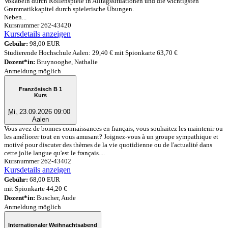
Vokabeln durch Rollenspiele in Alltagssituationen und die wichtigsten
Grammatikkapitel durch spielerische Übungen.
Neben...
Kursnummer 262-43420
Kursdetails anzeigen
Gebühr:
98,00 EUR
Studierende Hochschule Aalen: 29,40 € mit Spionkarte 63,70 €
Dozent*in:
Bruynooghe, Nathalie
Anmeldung möglich
Französisch B 1
Kurs
Mi.
23.09.2026 09:00
Aalen
Vous avez de bonnes connaissances en français, vous souhaitez les maintenir ou
les améliorer tout en vous amusant? Joignez-vous à un groupe sympathique et
motivé pour discuter des thèmes de la vie quotidienne ou de l'actualité dans
cette jolie langue qu'est le français....
Kursnummer 262-43402
Kursdetails anzeigen
Gebühr:
68,00 EUR
mit Spionkarte 44,20 €
Dozent*in:
Buscher, Aude
Anmeldung möglich
Internationaler Weihnachtsabend