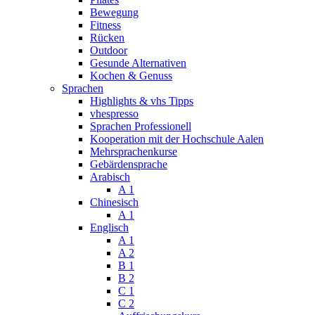
Bewegung
Fitness
Rücken
Outdoor
Gesunde Alternativen
Kochen & Genuss
Sprachen
Highlights & vhs Tipps
vhespresso
Sprachen Professionell
Kooperation mit der Hochschule Aalen
Mehrsprachenkurse
Gebärdensprache
Arabisch
A 1
Chinesisch
A 1
Englisch
A 1
A 2
B 1
B 2
C 1
C 2