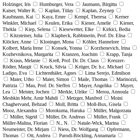
Holzinger, Iris
Humburger, Vera
Jaumann, Birgitta
Kaiser, Walter R.
Kaplan, Tülay
Kaplan, Zeynep
Kaufmann, Kai
Kaya, Emre
Kempf, Theresa
Kerner
Winkler, Michael
Keulen, Erika
Kiener, Amelie
Kiener,
Thekla
Kiep, Selena
Kiesewetter, Elke
Kirkici, Bedia
Kitzsteiner, Julia
Klapheck, Rabbinerin, Prof. Dr. Elisa
Klöcker, Anne
Kloninger, Mona
Köhler, Hannelore
Kolbert, Maria Irene
Konsek, Yonna
Korzhenevich, Irina
Kozhevnikova, Margarita
Kranzen, Joachim
Krapp, Tanja
Kraus, Melanie
Kreß, Prof. Dr. Dr. Claus
Kreuzer-
Rödter, Margit
Kruck, Silvia
Krüger, Dr. h.c. Michael
Ladipo, Eva
Lichtenthäler, Agnes
Lima Serejo, Edmilson
Maier, Utho
Maier, Simon
Maile, Thomas
Marinozzi,
Patrizia
Mau, Prof. Dr. Steffen
Mayer, Angelika
Mayer,
Lea
Meister, Jochen
Merkle, Ulrike
Merou, Annoula
Meshkin Mehr, Amir Mahdi
Metzger, Manfred
Moini
Chaghervand, Behzad
Moll, Britta
Moll-Bux, Gisela
Mooz, Alexandra
Morokuma, Haruka
Müller, Malgorzata
Müller, Sigrid
Müller, Dr. Andreas
Müller, Frank
Müller-Malina, Florian
N., N.
Natale-Wick, Marina
Neumeister, Dr. Mirjam
Niess, Dr. Wolfgang
Opfermann,
Thomas
Ott, Andrea
Parodi-Böckling, Annamaria