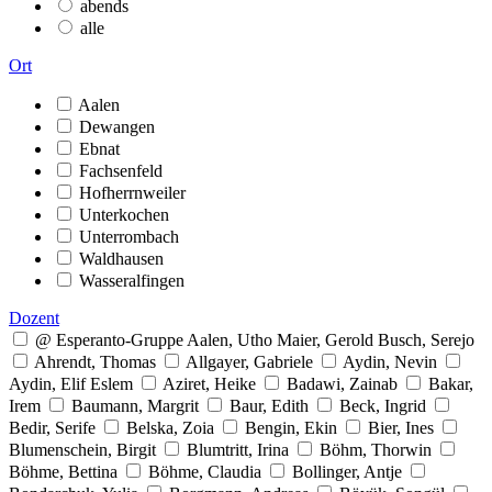
abends
alle
Ort
Aalen
Dewangen
Ebnat
Fachsenfeld
Hofherrnweiler
Unterkochen
Unterrombach
Waldhausen
Wasseralfingen
Dozent
@ Esperanto-Gruppe Aalen, Utho Maier, Gerold Busch, Serejo
Ahrendt, Thomas
Allgayer, Gabriele
Aydin, Nevin
Aydin, Elif Eslem
Aziret, Heike
Badawi, Zainab
Bakar,
Irem
Baumann, Margrit
Baur, Edith
Beck, Ingrid
Bedir, Serife
Belska, Zoia
Bengin, Ekin
Bier, Ines
Blumenschein, Birgit
Blumtritt, Irina
Böhm, Thorwin
Böhme, Bettina
Böhme, Claudia
Bollinger, Antje