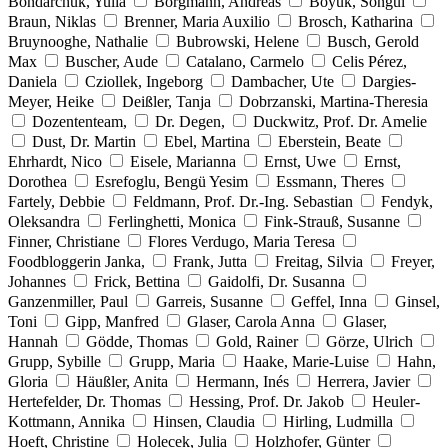
Bondarchuk, Yulia
Borgmann, Andreas
Böyük, Songül
Braun, Niklas
Brenner, Maria Auxilio
Brosch, Katharina
Bruynooghe, Nathalie
Bubrowski, Helene
Busch, Gerold
Max
Buscher, Aude
Catalano, Carmelo
Celis Pérez,
Daniela
Cziollek, Ingeborg
Dambacher, Ute
Dargies-
Meyer, Heike
Deißler, Tanja
Dobrzanski, Martina-Theresia
Dozententeam,
Dr. Degen,
Duckwitz, Prof. Dr. Amelie
Dust, Dr. Martin
Ebel, Martina
Eberstein, Beate
Ehrhardt, Nico
Eisele, Marianna
Ernst, Uwe
Ernst,
Dorothea
Esrefoglu, Bengü Yesim
Essmann, Theres
Fartely, Debbie
Feldmann, Prof. Dr.-Ing. Sebastian
Fendyk,
Oleksandra
Ferlinghetti, Monica
Fink-Strauß, Susanne
Finner, Christiane
Flores Verdugo, Maria Teresa
Foodbloggerin Janka,
Frank, Jutta
Freitag, Silvia
Freyer,
Johannes
Frick, Bettina
Gaidolfi, Dr. Susanna
Ganzenmiller, Paul
Garreis, Susanne
Geffel, Inna
Ginsel,
Toni
Gipp, Manfred
Glaser, Carola Anna
Glaser,
Hannah
Gödde, Thomas
Gold, Rainer
Görze, Ulrich
Grupp, Sybille
Grupp, Maria
Haake, Marie-Luise
Hahn,
Gloria
Häußler, Anita
Hermann, Inés
Herrera, Javier
Hertefelder, Dr. Thomas
Hessing, Prof. Dr. Jakob
Heuler-
Kottmann, Annika
Hinsen, Claudia
Hirling, Ludmilla
Hoeft, Christine
Holecek, Julia
Holzhofer, Günter