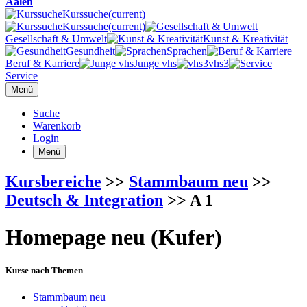
Aalen
Kurssuche
(current)
Kurssuche
(current)
Gesellschaft & Umwelt
Kunst & Kreativität
Gesundheit
Sprachen
Beruf & Karriere
Junge vhs
vhs3
Service
Menü
Suche
Warenkorb
Login
Menü
Kursbereiche
>>
Stammbaum neu
>>
Deutsch & Integration
>> A 1
Homepage neu (Kufer)
Kurse nach Themen
Stammbaum neu