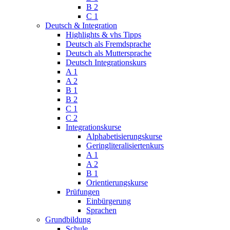
B 2
C 1
Deutsch & Integration
Highlights & vhs Tipps
Deutsch als Fremdsprache
Deutsch als Muttersprache
Deutsch Integrationskurs
A 1
A 2
B 1
B 2
C 1
C 2
Integrationskurse
Alphabetisierungskurse
Geringliteralisiertenkurs
A 1
A 2
B 1
Orientierungskurse
Prüfungen
Einbürgerung
Sprachen
Grundbildung
Schule