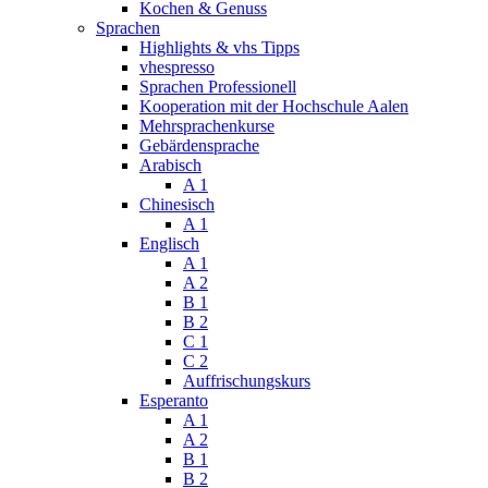
Kochen & Genuss
Sprachen
Highlights & vhs Tipps
vhespresso
Sprachen Professionell
Kooperation mit der Hochschule Aalen
Mehrsprachenkurse
Gebärdensprache
Arabisch
A 1
Chinesisch
A 1
Englisch
A 1
A 2
B 1
B 2
C 1
C 2
Auffrischungskurs
Esperanto
A 1
A 2
B 1
B 2