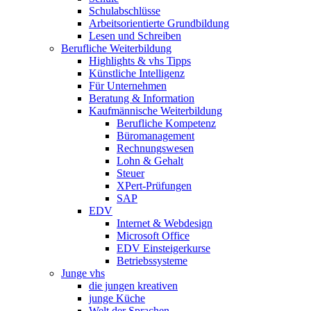
Schulabschlüsse
Arbeitsorientierte Grundbildung
Lesen und Schreiben
Berufliche Weiterbildung
Highlights & vhs Tipps
Künstliche Intelligenz
Für Unternehmen
Beratung & Information
Kaufmännische Weiterbildung
Berufliche Kompetenz
Büromanagement
Rechnungswesen
Lohn & Gehalt
Steuer
XPert-Prüfungen
SAP
EDV
Internet & Webdesign
Microsoft Office
EDV Einsteigerkurse
Betriebssysteme
Junge vhs
die jungen kreativen
junge Küche
Welt der Sprachen