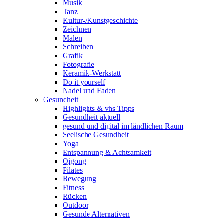
Musik
Tanz
Kultur-/Kunstgeschichte
Zeichnen
Malen
Schreiben
Grafik
Fotografie
Keramik-Werkstatt
Do it yourself
Nadel und Faden
Gesundheit
Highlights & vhs Tipps
Gesundheit aktuell
gesund und digital im ländlichen Raum
Seelische Gesundheit
Yoga
Entspannung & Achtsamkeit
Qigong
Pilates
Bewegung
Fitness
Rücken
Outdoor
Gesunde Alternativen