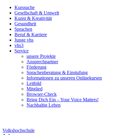
Kurssuche
Gesellschaft & Umwelt
Kunst & Kreativität
Gesundheit
Sprachen
Beruf & Karriere
Junge vhs
vhs3
Service
unsere Projekte
Ansprechpartner
Förderung
Sprachenberatung & Einstufung
Informationen zu unseren Onlinekursen
Leitbild
Mitglied
Browser-Check
Bring Dich Ein – Your Voice Matters!
Nachhaltig Leben
Volkshochschule