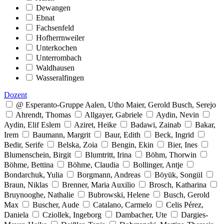
Dewangen
Ebnat
Fachsenfeld
Hofherrnweiler
Unterkochen
Unterrombach
Waldhausen
Wasseralfingen
Dozent
@ Esperanto-Gruppe Aalen, Utho Maier, Gerold Busch, Serejo
Ahrendt, Thomas
Allgayer, Gabriele
Aydin, Nevin
Aydin, Elif Eslem
Aziret, Heike
Badawi, Zainab
Bakar,
Irem
Baumann, Margrit
Baur, Edith
Beck, Ingrid
Bedir, Serife
Belska, Zoia
Bengin, Ekin
Bier, Ines
Blumenschein, Birgit
Blumtritt, Irina
Böhm, Thorwin
Böhme, Bettina
Böhme, Claudia
Bollinger, Antje
Bondarchuk, Yulia
Borgmann, Andreas
Böyük, Songül
Braun, Niklas
Brenner, Maria Auxilio
Brosch, Katharina
Bruynooghe, Nathalie
Bubrowski, Helene
Busch, Gerold
Max
Buscher, Aude
Catalano, Carmelo
Celis Pérez,
Daniela
Cziollek, Ingeborg
Dambacher, Ute
Dargies-