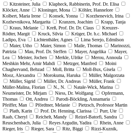
Kitzsteiner, Julia
Klapheck, Rabbinerin, Prof. Dr. Elisa
Klöcker, Anne
Kloninger, Mona
Köhler, Hannelore
Kolbert, Maria Irene
Konsek, Yonna
Korzhenevich, Irina
Kozhevnikova, Margarita
Kranzen, Joachim
Krapp, Tanja
Kraus, Melanie
Kreß, Prof. Dr. Dr. Claus
Kreuzer-
Rödter, Margit
Kruck, Silvia
Krüger, Dr. h.c. Michael
Ladipo, Eva
Lichtenthäler, Agnes
Lima Serejo, Edmilson
Maier, Utho
Maier, Simon
Maile, Thomas
Marinozzi,
Patrizia
Mau, Prof. Dr. Steffen
Mayer, Angelika
Mayer,
Lea
Meister, Jochen
Merkle, Ulrike
Merou, Annoula
Meshkin Mehr, Amir Mahdi
Metzger, Manfred
Moini
Chaghervand, Behzad
Moll, Britta
Moll-Bux, Gisela
Mooz, Alexandra
Morokuma, Haruka
Müller, Malgorzata
Müller, Sigrid
Müller, Dr. Andreas
Müller, Frank
Müller-Malina, Florian
N., N.
Natale-Wick, Marina
Neumeister, Dr. Mirjam
Niess, Dr. Wolfgang
Opfermann,
Thomas
Ott, Andrea
Parodi-Böckling, Annamaria
Pfeiffer, Man
Pfördtner, Melanie
Pietzsch, Professor Martin
Plath, Karin
Prof. Dr. Henning, Clarissa
Purr, Ute
Raab, Cheryl
Reichelt, Mandy
Reizel-Batorfi, Sandra
Reuschenbach, Julia
Reyes Argudin, Yadira
Rhein, Anne
Rieger, Iris
Rieger, Sara
Ritz, Biggi
Rizzi-Kuznik,