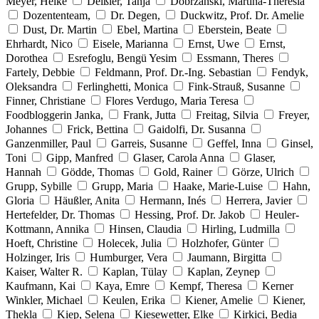
Meyer, Heike
Deißler, Tanja
Dobrzanski, Martina-Theresia
Dozententeam,
Dr. Degen,
Duckwitz, Prof. Dr. Amelie
Dust, Dr. Martin
Ebel, Martina
Eberstein, Beate
Ehrhardt, Nico
Eisele, Marianna
Ernst, Uwe
Ernst,
Dorothea
Esrefoglu, Bengü Yesim
Essmann, Theres
Fartely, Debbie
Feldmann, Prof. Dr.-Ing. Sebastian
Fendyk,
Oleksandra
Ferlinghetti, Monica
Fink-Strauß, Susanne
Finner, Christiane
Flores Verdugo, Maria Teresa
Foodbloggerin Janka,
Frank, Jutta
Freitag, Silvia
Freyer,
Johannes
Frick, Bettina
Gaidolfi, Dr. Susanna
Ganzenmiller, Paul
Garreis, Susanne
Geffel, Inna
Ginsel,
Toni
Gipp, Manfred
Glaser, Carola Anna
Glaser,
Hannah
Gödde, Thomas
Gold, Rainer
Görze, Ulrich
Grupp, Sybille
Grupp, Maria
Haake, Marie-Luise
Hahn,
Gloria
Häußler, Anita
Hermann, Inés
Herrera, Javier
Hertefelder, Dr. Thomas
Hessing, Prof. Dr. Jakob
Heuler-
Kottmann, Annika
Hinsen, Claudia
Hirling, Ludmilla
Hoeft, Christine
Holecek, Julia
Holzhofer, Günter
Holzinger, Iris
Humburger, Vera
Jaumann, Birgitta
Kaiser, Walter R.
Kaplan, Tülay
Kaplan, Zeynep
Kaufmann, Kai
Kaya, Emre
Kempf, Theresa
Kerner
Winkler, Michael
Keulen, Erika
Kiener, Amelie
Kiener,
Thekla
Kiep, Selena
Kiesewetter, Elke
Kirkici, Bedia