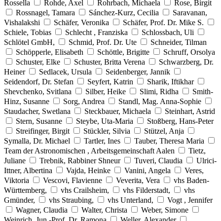
Rossella
Rohde, Axel
Rohrbach, Michaela
Rose, Birgit
Rossnagel, Tamara
Sánchez-Kurz, Cecilia
Saravanan,
Vishalakshi
Schäfer, Veronika
Schäfer, Prof. Dr. Mike S.
Schiele, Tobias
Schlecht , Franziska
Schlossbach, Uli
Schlötel GmbH,
Schmid, Prof. Dr. Ute
Schneider, Tilman
Schöpperle, Elisabeth
Schöttle, Brigitte
Schruff, Orsolya
Schuster, Elke
Schuster, Britta Verena
Schwarzberg, Dr.
Heiner
Sedlacek, Ursula
Seidenberger, Jannik
Seidendorf, Dr. Stefan
Seyfert, Katrin
Sharik, Iftikhar
Shevchenko, Svitlana
Silber, Heike
Slimi, Ridha
Smith-
Hinz, Susanne
Sorg, Andrea
Standl, Mag. Anna-Sophie
Staudacher, Swetlana
Steckbauer, Michaela
Steinhart, Astrid
Stern, Susanne
Steybe, Uta-Maria
Stoßberg, Hans-Peter
Streifinger, Birgit
Stückler, Silvia
Stützel, Anja
Symalla, Dr. Michael
Tartler, Ines
Tauber, Theresa Maria
Team der Astronomischen , Arbeitsgemeinschaft Aalen
Tietz,
Juliane
Trebnik, Rabbiner Shneur
Tuveri, Claudia
Ulrici-
Ittner, Albertina
Vajda, Heinke
Vanini, Angela
Veres,
Viktoria
Vescovi, Flavienne
Veverita, Vera
vhs Baden-
Württemberg,
vhs Crailsheim,
vhs Filderstadt,
vhs
Gmünder,
vhs Straubing,
vhs Unterland,
Vogt , Jennifer
Wagner, Claudia
Walter, Christa
Weber, Simone
Weinrich, Jun.-Prof. Dr. Ramona
Weller, Alexander