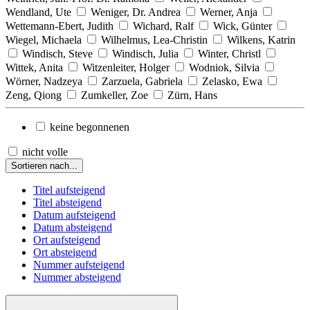
Wendland, Ute
Weniger, Dr. Andrea
Werner, Anja
Wettemann-Ebert, Judith
Wichard, Ralf
Wick, Günter
Wiegel, Michaela
Wilhelmus, Lea-Christin
Wilkens, Katrin
Windisch, Steve
Windisch, Julia
Winter, Christl
Wittek, Anita
Witzenleiter, Holger
Wodniok, Silvia
Wörner, Nadzeya
Zarzuela, Gabriela
Zelasko, Ewa
Zeng, Qiong
Zumkeller, Zoe
Zürn, Hans
keine begonnenen
nicht volle
Sortieren nach...
Titel aufsteigend
Titel absteigend
Datum aufsteigend
Datum absteigend
Ort aufsteigend
Ort absteigend
Nummer aufsteigend
Nummer absteigend