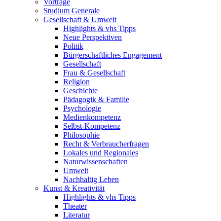
Vorträge
Studium Generale
Gesellschaft & Umwelt
Highlights & vhs Tipps
Neue Perspektiven
Politik
Bürgerschaftliches Engagement
Gesellschaft
Frau & Gesellschaft
Religion
Geschichte
Pädagogik & Familie
Psychologie
Medienkompetenz
Selbst-Kompetenz
Philosophie
Recht & Verbraucherfragen
Lokales und Regionales
Naturwissenschaften
Umwelt
Nachhaltig Leben
Kunst & Kreativität
Highlights & vhs Tipps
Theater
Literatur