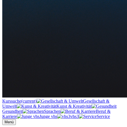
Kurssuche
(current)
Gesellschaft &
Umwelt
Kunst & Kreativität
Gesundheit
Sprachen
Beruf &
Karriere
Junge vhs
vhs3
Service
Menü