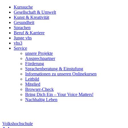
Kurssuche
Gesellschaft & Umwelt
Kunst & Kreativität
Gesundheit
Sprachen
Beruf & Karriere
Junge vhs
vhs3
Service
unsere Projekte
Ansprechpartner
Förderung
Sprachenberatung & Einstufung
Informationen zu unseren Onlinekursen
Leitbild
Mitglied
Browser-Check
Bring Dich Ein – Your Voice Matters!
Nachhaltig Leben
Volkshochschule