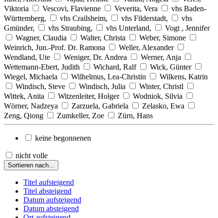
Viktoria
Vescovi, Flavienne
Veverita, Vera
vhs Baden-
Württemberg,
vhs Crailsheim,
vhs Filderstadt,
vhs
Gmünder,
vhs Straubing,
vhs Unterland,
Vogt , Jennifer
Wagner, Claudia
Walter, Christa
Weber, Simone
Weinrich, Jun.-Prof. Dr. Ramona
Weller, Alexander
Wendland, Ute
Weniger, Dr. Andrea
Werner, Anja
Wettemann-Ebert, Judith
Wichard, Ralf
Wick, Günter
Wiegel, Michaela
Wilhelmus, Lea-Christin
Wilkens, Katrin
Windisch, Steve
Windisch, Julia
Winter, Christl
Wittek, Anita
Witzenleiter, Holger
Wodniok, Silvia
Wörner, Nadzeya
Zarzuela, Gabriela
Zelasko, Ewa
Zeng, Qiong
Zumkeller, Zoe
Zürn, Hans
keine begonnenen
nicht volle
Sortieren nach...
Titel aufsteigend
Titel absteigend
Datum aufsteigend
Datum absteigend
Ort aufsteigend