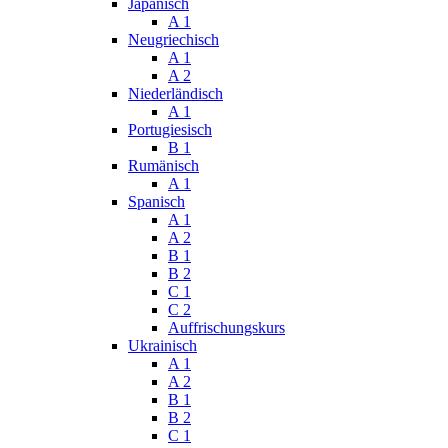
Japanisch
A 1
Neugriechisch
A 1
A 2
Niederländisch
A 1
Portugiesisch
B 1
Rumänisch
A 1
Spanisch
A 1
A 2
B 1
B 2
C 1
C 2
Auffrischungskurs
Ukrainisch
A 1
A 2
B 1
B 2
C 1