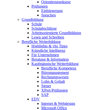
Orientierungskurse
Prüfungen
Einbürgerung
Sprachen
Grundbildung
Schule
Schulabschlüsse
Arbeitsorientierte Grundbildung
Lesen und Schreiben
Berufliche Weiterbildung
Highlights & vhs Tipps
Künstliche Intelligenz
Für Unternehmen
Beratung & Information
Kaufmännische Weiterbildung
Berufliche Kompetenz
Büromanagement
Rechnungswesen
Lohn & Gehalt
Steuer
XPert-Prüfungen
SAP
EDV
Internet & Webdesign
Microsoft Office