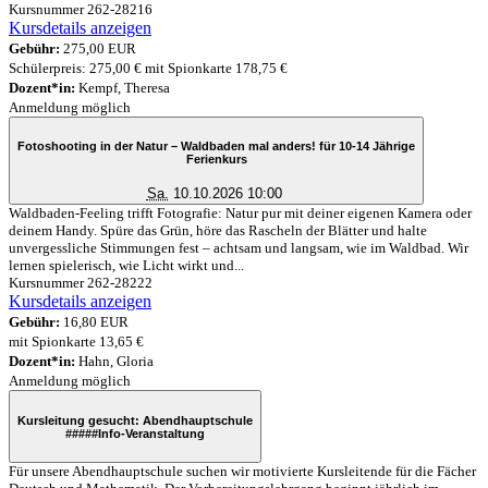
Kursnummer 262-28216
Kursdetails anzeigen
Gebühr:
275,00 EUR
Schülerpreis: 275,00 € mit Spionkarte 178,75 €
Dozent*in:
Kempf, Theresa
Anmeldung möglich
Fotoshooting in der Natur – Waldbaden mal anders! für 10-14 Jährige
Ferienkurs
Sa.
10.10.2026 10:00
Waldbaden-Feeling trifft Fotografie: Natur pur mit deiner eigenen Kamera oder
deinem Handy. Spüre das Grün, höre das Rascheln der Blätter und halte
unvergessliche Stimmungen fest – achtsam und langsam, wie im Waldbad. Wir
lernen spielerisch, wie Licht wirkt und...
Kursnummer 262-28222
Kursdetails anzeigen
Gebühr:
16,80 EUR
mit Spionkarte 13,65 €
Dozent*in:
Hahn, Gloria
Anmeldung möglich
Kursleitung gesucht: Abendhauptschule
#####
Info-Veranstaltung
Für unsere Abendhauptschule suchen wir motivierte Kursleitende für die Fächer