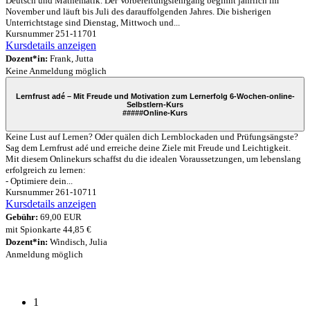
Deutsch und Mathematik. Der Vorbereitungslehrgang beginnt jährlich im
November und läuft bis Juli des darauffolgenden Jahres. Die bisherigen
Unterrichtstage sind Dienstag, Mittwoch und...
Kursnummer 251-11701
Kursdetails anzeigen
Dozent*in:
Frank, Jutta
Keine Anmeldung möglich
Lernfrust adé – Mit Freude und Motivation zum Lernerfolg 6-Wochen-online-
Selbstlern-Kurs
#####
Online-Kurs
Keine Lust auf Lernen? Oder quälen dich Lernblockaden und Prüfungsängste?
Sag dem Lernfrust adé und erreiche deine Ziele mit Freude und Leichtigkeit.
Mit diesem Onlinekurs schaffst du die idealen Voraussetzungen, um lebenslang
erfolgreich zu lernen:
- Optimiere dein...
Kursnummer 261-10711
Kursdetails anzeigen
Gebühr:
69,00 EUR
mit Spionkarte 44,85 €
Dozent*in:
Windisch, Julia
Anmeldung möglich
1