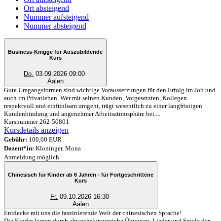
Ort absteigend
Nummer aufsteigend
Nummer absteigend
Business-Knigge für Auszubildende
Kurs
Do.
03.09.2026 09:00
Aalen
Gute Umgangsformen sind wichtige Voraussetzungen für den Erfolg im Job und
auch im Privatleben. Wer mit seinen Kunden, Vorgesetzten, Kollegen
respektvoll und einfühlsam umgeht, trägt wesentlich zu einer langfristigen
Kundenbindung und angenehmer Arbeitsatmosphäre bei....
Kursnummer 262-50801
Kursdetails anzeigen
Gebühr:
100,00 EUR
Dozent*in:
Kloninger, Mona
Anmeldung möglich
Chinesisch für Kinder ab 6 Jahren - für Fortgeschrittene
Kurs
Fr.
09.10.2026 16:30
Aalen
Entdecke mit uns die faszinierende Welt der chinesischen Sprache!
Die Kinder lernen durch abwechslungsreiche Übungen, Lieder und Spiele den