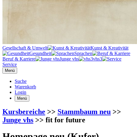
Gesellschaft & Umwelt
Kunst & Kreativität
Gesundheit
Sprachen
Beruf & Karriere
Junge vhs
vhs3
Service
Menü
Suche
Warenkorb
Login
Menü
Kursbereiche
>>
Stammbaum neu
>>
Junge vhs
>> fit for future
Homepage neu (Kufer)