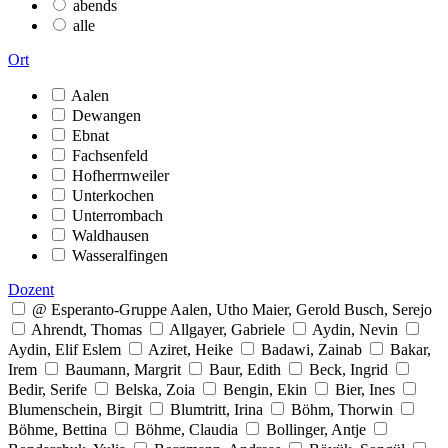
abends
alle
Ort
Aalen
Dewangen
Ebnat
Fachsenfeld
Hofherrnweiler
Unterkochen
Unterrombach
Waldhausen
Wasseralfingen
Dozent
@ Esperanto-Gruppe Aalen, Utho Maier, Gerold Busch, Serejo
Ahrendt, Thomas
Allgayer, Gabriele
Aydin, Nevin
Aydin, Elif Eslem
Aziret, Heike
Badawi, Zainab
Bakar,
Irem
Baumann, Margrit
Baur, Edith
Beck, Ingrid
Bedir, Serife
Belska, Zoia
Bengin, Ekin
Bier, Ines
Blumenschein, Birgit
Blumtritt, Irina
Böhm, Thorwin
Böhme, Bettina
Böhme, Claudia
Bollinger, Antje