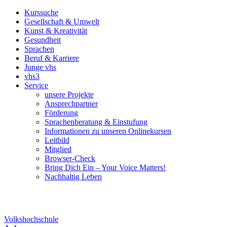
Kurssuche
Gesellschaft & Umwelt
Kunst & Kreativität
Gesundheit
Sprachen
Beruf & Karriere
Junge vhs
vhs3
Service
unsere Projekte
Ansprechpartner
Förderung
Sprachenberatung & Einstufung
Informationen zu unseren Onlinekursen
Leitbild
Mitglied
Browser-Check
Bring Dich Ein – Your Voice Matters!
Nachhaltig Leben
Volkshochschule