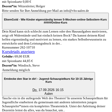
mit Spionkarte 0,00 €
Dozent*in:
Witzenleiter, Holger
Bitte senden Sie Ihre Anmeldung per Mail an info@vhs-aalen.de
ElternGold - Wie Kinder eigenständig lernen 5-Wochen-online-Selbstlern-Kurs
#####
Online-Kurs
Dein Kind kann sich schlecht zum Lernen oder den Hausaufgaben motivieren,
zeigt oft Widerstände und hat einfach keinen Bock? Du kannst deinem Kind
helfen eigenständig und motiviert zu lernen, ein starkes Selbstbewusstsein zu
entwickeln und dem Leistungsdruck in der...
Kursnummer 262-10710
Kursdetails anzeigen
Gebühr:
69,00 EUR
mit Spionkarte 44,85 €
Dozent*in:
Windisch, Steve
Anmeldung möglich
Entdecke den Star in dir! - Jugend-Schauspielkurs für 10-15 Jährige
Kurs
Do.
17.09.2026 16:15
Aalen
Tauche ein in die aufregende Welt des Theaters! In unserem Schauspielkurs für
Jugendliche erarbeitest du gemeinsam mit anderen talentierten jungen
Schauspieler*innen ein komplettes Theaterstück. Unter der Anleitung deiner
Dozentin lernst du alles, was du brauchst, um...