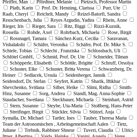
Pfeiffer, Man
Pfördtner, Melanie
Pietzsch, Professor Martin
Plath, Karin
Prof. Dr. Henning, Clarissa
Purr, Ute
Raab, Cheryl
Reichelt, Mandy
Reizel-Batorfi, Sandra
Reuschenbach, Julia
Reyes Argudin, Yadira
Rhein, Anne
Rieger, Iris
Rieger, Sara
Ritz, Biggi
Rizzi-Kuznik,
Rossella
Rohde, Axel
Rohrbach, Michaela
Rose, Birgit
Rossnagel, Tamara
Sánchez-Kurz, Cecilia
Saravanan,
Vishalakshi
Schäfer, Veronika
Schäfer, Prof. Dr. Mike S.
Schiele, Tobias
Schlecht , Franziska
Schlossbach, Uli
Schlötel GmbH,
Schmid, Prof. Dr. Ute
Schneider, Tilman
Schöpperle, Elisabeth
Schöttle, Brigitte
Schruff, Orsolya
Schuster, Elke
Schuster, Britta Verena
Schwarzberg, Dr.
Heiner
Sedlacek, Ursula
Seidenberger, Jannik
Seidendorf, Dr. Stefan
Seyfert, Katrin
Sharik, Iftikhar
Shevchenko, Svitlana
Silber, Heike
Slimi, Ridha
Smith-
Hinz, Susanne
Sorg, Andrea
Standl, Mag. Anna-Sophie
Staudacher, Swetlana
Steckbauer, Michaela
Steinhart, Astrid
Stern, Susanne
Steybe, Uta-Maria
Stoßberg, Hans-Peter
Streifinger, Birgit
Stückler, Silvia
Stützel, Anja
Symalla, Dr. Michael
Tartler, Ines
Tauber, Theresa Maria
Team der Astronomischen , Arbeitsgemeinschaft Aalen
Tietz,
Juliane
Trebnik, Rabbiner Shneur
Tuveri, Claudia
Ulrici-
Ittner, Albertina
Vajda, Heinke
Vanini, Angela
Veres,