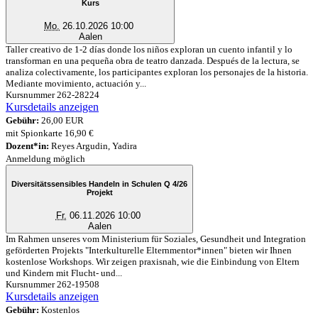
Kurs
Mo.
26.10.2026 10:00
Aalen
Taller creativo de 1-2 días donde los niños exploran un cuento infantil y lo
transforman en una pequeña obra de teatro danzada. Después de la lectura, se
analiza colectivamente, los participantes exploran los personajes de la historia.
Mediante movimiento, actuación y...
Kursnummer 262-28224
Kursdetails anzeigen
Gebühr:
26,00 EUR
mit Spionkarte 16,90 €
Dozent*in:
Reyes Argudin, Yadira
Anmeldung möglich
Diversitätssensibles Handeln in Schulen Q 4/26
Projekt
Fr.
06.11.2026 10:00
Aalen
Im Rahmen unseres vom Ministerium für Soziales, Gesundheit und Integration
geförderten Projekts "Interkulturelle Elternmentor*innen" bieten wir Ihnen
kostenlose Workshops. Wir zeigen praxisnah, wie die Einbindung von Eltern
und Kindern mit Flucht- und...
Kursnummer 262-19508
Kursdetails anzeigen
Gebühr:
Kostenlos