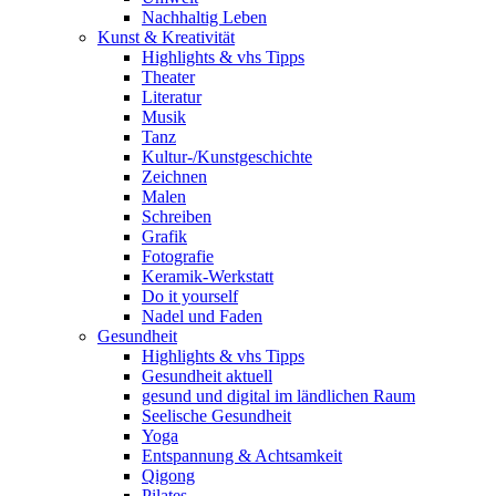
Nachhaltig Leben
Kunst & Kreativität
Highlights & vhs Tipps
Theater
Literatur
Musik
Tanz
Kultur-/Kunstgeschichte
Zeichnen
Malen
Schreiben
Grafik
Fotografie
Keramik-Werkstatt
Do it yourself
Nadel und Faden
Gesundheit
Highlights & vhs Tipps
Gesundheit aktuell
gesund und digital im ländlichen Raum
Seelische Gesundheit
Yoga
Entspannung & Achtsamkeit
Qigong
Pilates