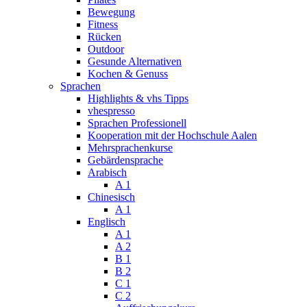
Bewegung
Fitness
Rücken
Outdoor
Gesunde Alternativen
Kochen & Genuss
Sprachen
Highlights & vhs Tipps
vhespresso
Sprachen Professionell
Kooperation mit der Hochschule Aalen
Mehrsprachenkurse
Gebärdensprache
Arabisch
A 1
Chinesisch
A 1
Englisch
A 1
A 2
B 1
B 2
C 1
C 2