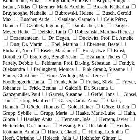
Bondarchuk, Yulia
Borgmann, Andreas
Böyük, Songül
Braun, Niklas
Brenner, Maria Auxilio
Brosch, Katharina
Bruynooghe, Nathalie
Bubrowski, Helene
Busch, Gerold
Max
Buscher, Aude
Catalano, Carmelo
Celis Pérez,
Daniela
Cziollek, Ingeborg
Dambacher, Ute
Dargies-
Meyer, Heike
Deißler, Tanja
Dobrzanski, Martina-Theresia
Dozententeam,
Dr. Degen,
Duckwitz, Prof. Dr. Amelie
Dust, Dr. Martin
Ebel, Martina
Eberstein, Beate
Ehrhardt, Nico
Eisele, Marianna
Ernst, Uwe
Ernst,
Dorothea
Esrefoglu, Bengü Yesim
Essmann, Theres
Fartely, Debbie
Feldmann, Prof. Dr.-Ing. Sebastian
Fendyk,
Oleksandra
Ferlinghetti, Monica
Fink-Strauß, Susanne
Finner, Christiane
Flores Verdugo, Maria Teresa
Foodbloggerin Janka,
Frank, Jutta
Freitag, Silvia
Freyer,
Johannes
Frick, Bettina
Gaidolfi, Dr. Susanna
Ganzenmiller, Paul
Garreis, Susanne
Geffel, Inna
Ginsel,
Toni
Gipp, Manfred
Glaser, Carola Anna
Glaser,
Hannah
Gödde, Thomas
Gold, Rainer
Görze, Ulrich
Grupp, Sybille
Grupp, Maria
Haake, Marie-Luise
Hahn,
Gloria
Häußler, Anita
Hermann, Inés
Herrera, Javier
Hertefelder, Dr. Thomas
Hessing, Prof. Dr. Jakob
Heuler-
Kottmann, Annika
Hinsen, Claudia
Hirling, Ludmilla
Hoeft, Christine
Holecek, Julia
Holzhofer, Günter