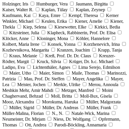
Holzinger, Iris
Humburger, Vera
Jaumann, Birgitta
Kaiser, Walter R.
Kaplan, Tülay
Kaplan, Zeynep
Kaufmann, Kai
Kaya, Emre
Kempf, Theresa
Kerner
Winkler, Michael
Keulen, Erika
Kiener, Amelie
Kiener,
Thekla
Kiep, Selena
Kiesewetter, Elke
Kirkici, Bedia
Kitzsteiner, Julia
Klapheck, Rabbinerin, Prof. Dr. Elisa
Klöcker, Anne
Kloninger, Mona
Köhler, Hannelore
Kolbert, Maria Irene
Konsek, Yonna
Korzhenevich, Irina
Kozhevnikova, Margarita
Kranzen, Joachim
Krapp, Tanja
Kraus, Melanie
Kreß, Prof. Dr. Dr. Claus
Kreuzer-
Rödter, Margit
Kruck, Silvia
Krüger, Dr. h.c. Michael
Ladipo, Eva
Lichtenthäler, Agnes
Lima Serejo, Edmilson
Maier, Utho
Maier, Simon
Maile, Thomas
Marinozzi,
Patrizia
Mau, Prof. Dr. Steffen
Mayer, Angelika
Mayer,
Lea
Meister, Jochen
Merkle, Ulrike
Merou, Annoula
Meshkin Mehr, Amir Mahdi
Metzger, Manfred
Moini
Chaghervand, Behzad
Moll, Britta
Moll-Bux, Gisela
Mooz, Alexandra
Morokuma, Haruka
Müller, Malgorzata
Müller, Sigrid
Müller, Dr. Andreas
Müller, Frank
Müller-Malina, Florian
N., N.
Natale-Wick, Marina
Neumeister, Dr. Mirjam
Niess, Dr. Wolfgang
Opfermann,
Thomas
Ott, Andrea
Parodi-Böckling, Annamaria