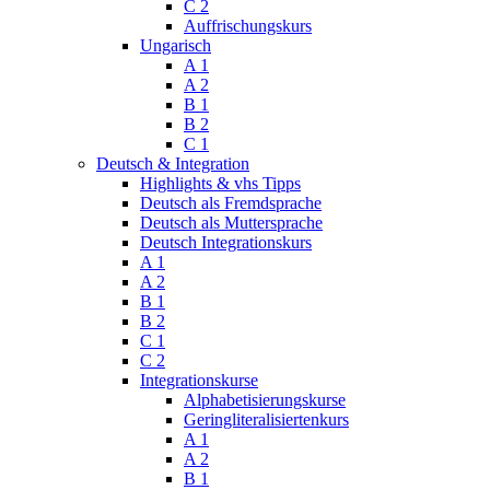
C 2
Auffrischungskurs
Ungarisch
A 1
A 2
B 1
B 2
C 1
Deutsch & Integration
Highlights & vhs Tipps
Deutsch als Fremdsprache
Deutsch als Muttersprache
Deutsch Integrationskurs
A 1
A 2
B 1
B 2
C 1
C 2
Integrationskurse
Alphabetisierungskurse
Geringliteralisiertenkurs
A 1
A 2
B 1