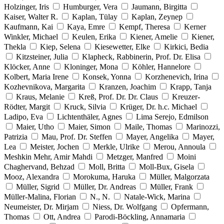
Holzinger, Iris
Humburger, Vera
Jaumann, Birgitta
Kaiser, Walter R.
Kaplan, Tülay
Kaplan, Zeynep
Kaufmann, Kai
Kaya, Emre
Kempf, Theresa
Kerner
Winkler, Michael
Keulen, Erika
Kiener, Amelie
Kiener,
Thekla
Kiep, Selena
Kiesewetter, Elke
Kirkici, Bedia
Kitzsteiner, Julia
Klapheck, Rabbinerin, Prof. Dr. Elisa
Klöcker, Anne
Kloninger, Mona
Köhler, Hannelore
Kolbert, Maria Irene
Konsek, Yonna
Korzhenevich, Irina
Kozhevnikova, Margarita
Kranzen, Joachim
Krapp, Tanja
Kraus, Melanie
Kreß, Prof. Dr. Dr. Claus
Kreuzer-
Rödter, Margit
Kruck, Silvia
Krüger, Dr. h.c. Michael
Ladipo, Eva
Lichtenthäler, Agnes
Lima Serejo, Edmilson
Maier, Utho
Maier, Simon
Maile, Thomas
Marinozzi,
Patrizia
Mau, Prof. Dr. Steffen
Mayer, Angelika
Mayer,
Lea
Meister, Jochen
Merkle, Ulrike
Merou, Annoula
Meshkin Mehr, Amir Mahdi
Metzger, Manfred
Moini
Chaghervand, Behzad
Moll, Britta
Moll-Bux, Gisela
Mooz, Alexandra
Morokuma, Haruka
Müller, Malgorzata
Müller, Sigrid
Müller, Dr. Andreas
Müller, Frank
Müller-Malina, Florian
N., N.
Natale-Wick, Marina
Neumeister, Dr. Mirjam
Niess, Dr. Wolfgang
Opfermann,
Thomas
Ott, Andrea
Parodi-Böckling, Annamaria