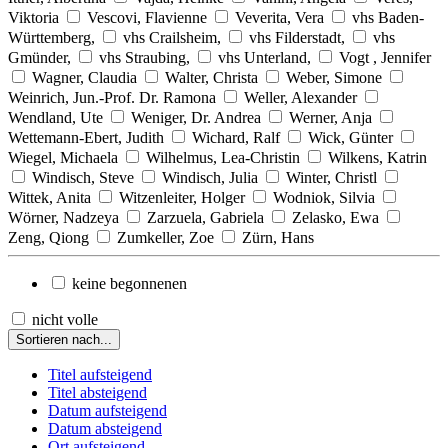
Viktoria
Vescovi, Flavienne
Veverita, Vera
vhs Baden-
Württemberg,
vhs Crailsheim,
vhs Filderstadt,
vhs
Gmünder,
vhs Straubing,
vhs Unterland,
Vogt , Jennifer
Wagner, Claudia
Walter, Christa
Weber, Simone
Weinrich, Jun.-Prof. Dr. Ramona
Weller, Alexander
Wendland, Ute
Weniger, Dr. Andrea
Werner, Anja
Wettemann-Ebert, Judith
Wichard, Ralf
Wick, Günter
Wiegel, Michaela
Wilhelmus, Lea-Christin
Wilkens, Katrin
Windisch, Steve
Windisch, Julia
Winter, Christl
Wittek, Anita
Witzenleiter, Holger
Wodniok, Silvia
Wörner, Nadzeya
Zarzuela, Gabriela
Zelasko, Ewa
Zeng, Qiong
Zumkeller, Zoe
Zürn, Hans
keine begonnenen
nicht volle
Sortieren nach...
Titel aufsteigend
Titel absteigend
Datum aufsteigend
Datum absteigend
Ort aufsteigend