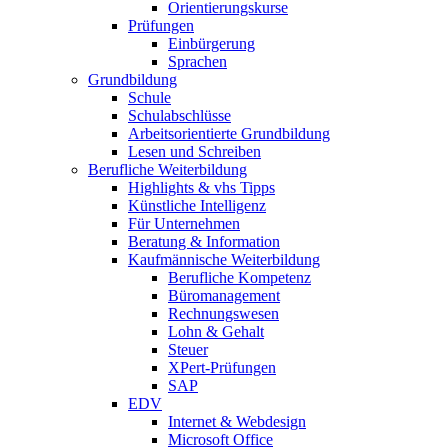
Orientierungskurse
Prüfungen
Einbürgerung
Sprachen
Grundbildung
Schule
Schulabschlüsse
Arbeitsorientierte Grundbildung
Lesen und Schreiben
Berufliche Weiterbildung
Highlights & vhs Tipps
Künstliche Intelligenz
Für Unternehmen
Beratung & Information
Kaufmännische Weiterbildung
Berufliche Kompetenz
Büromanagement
Rechnungswesen
Lohn & Gehalt
Steuer
XPert-Prüfungen
SAP
EDV
Internet & Webdesign
Microsoft Office