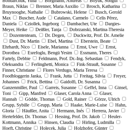
Bondarchuk, Yulia
Borgmann, Andreas
Böyük, Songül
Braun, Niklas
Brenner, Maria Auxilio
Brosch, Katharina
Bruynooghe, Nathalie
Bubrowski, Helene
Busch, Gerold
Max
Buscher, Aude
Catalano, Carmelo
Celis Pérez,
Daniela
Cziollek, Ingeborg
Dambacher, Ute
Dargies-
Meyer, Heike
Deißler, Tanja
Dobrzanski, Martina-Theresia
Dozententeam,
Dr. Degen,
Duckwitz, Prof. Dr. Amelie
Dust, Dr. Martin
Ebel, Martina
Eberstein, Beate
Ehrhardt, Nico
Eisele, Marianna
Ernst, Uwe
Ernst,
Dorothea
Esrefoglu, Bengü Yesim
Essmann, Theres
Fartely, Debbie
Feldmann, Prof. Dr.-Ing. Sebastian
Fendyk,
Oleksandra
Ferlinghetti, Monica
Fink-Strauß, Susanne
Finner, Christiane
Flores Verdugo, Maria Teresa
Foodbloggerin Janka,
Frank, Jutta
Freitag, Silvia
Freyer,
Johannes
Frick, Bettina
Gaidolfi, Dr. Susanna
Ganzenmiller, Paul
Garreis, Susanne
Geffel, Inna
Ginsel,
Toni
Gipp, Manfred
Glaser, Carola Anna
Glaser,
Hannah
Gödde, Thomas
Gold, Rainer
Görze, Ulrich
Grupp, Sybille
Grupp, Maria
Haake, Marie-Luise
Hahn,
Gloria
Häußler, Anita
Hermann, Inés
Herrera, Javier
Hertefelder, Dr. Thomas
Hessing, Prof. Dr. Jakob
Heuler-
Kottmann, Annika
Hinsen, Claudia
Hirling, Ludmilla
Hoeft, Christine
Holecek, Julia
Holzhofer, Günter