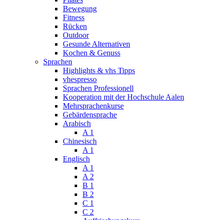
Bewegung
Fitness
Rücken
Outdoor
Gesunde Alternativen
Kochen & Genuss
Sprachen
Highlights & vhs Tipps
vhespresso
Sprachen Professionell
Kooperation mit der Hochschule Aalen
Mehrsprachenkurse
Gebärdensprache
Arabisch
A 1
Chinesisch
A 1
Englisch
A 1
A 2
B 1
B 2
C 1
C 2