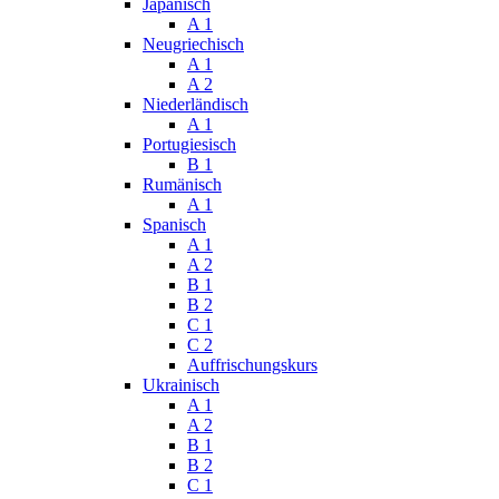
Japanisch
A 1
Neugriechisch
A 1
A 2
Niederländisch
A 1
Portugiesisch
B 1
Rumänisch
A 1
Spanisch
A 1
A 2
B 1
B 2
C 1
C 2
Auffrischungskurs
Ukrainisch
A 1
A 2
B 1
B 2
C 1