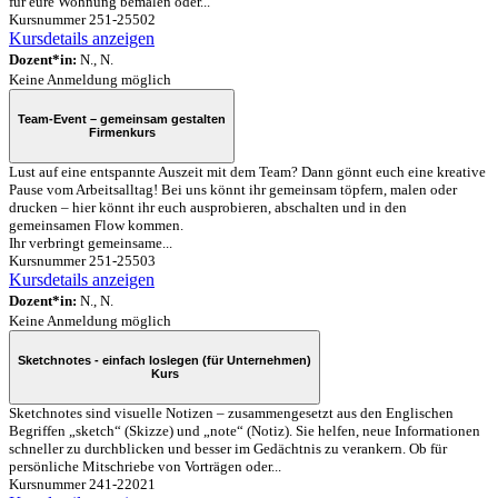
für eure Wohnung bemalen oder...
Kursnummer 251-25502
Kursdetails anzeigen
Dozent*in:
N., N.
Keine Anmeldung möglich
Team-Event – gemeinsam gestalten
Firmenkurs
Lust auf eine entspannte Auszeit mit dem Team? Dann gönnt euch eine kreative
Pause vom Arbeitsalltag! Bei uns könnt ihr gemeinsam töpfern, malen oder
drucken – hier könnt ihr euch ausprobieren, abschalten und in den
gemeinsamen Flow kommen.
Ihr verbringt gemeinsame...
Kursnummer 251-25503
Kursdetails anzeigen
Dozent*in:
N., N.
Keine Anmeldung möglich
Sketchnotes - einfach loslegen (für Unternehmen)
Kurs
Sketchnotes sind visuelle Notizen – zusammengesetzt aus den Englischen
Begriffen „sketch“ (Skizze) und „note“ (Notiz). Sie helfen, neue Informationen
schneller zu durchblicken und besser im Gedächtnis zu verankern. Ob für
persönliche Mitschriebe von Vorträgen oder...
Kursnummer 241-22021