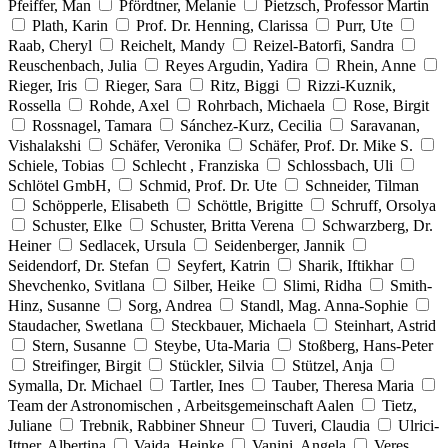
Pfeiffer, Man
Pfördtner, Melanie
Pietzsch, Professor Martin
Plath, Karin
Prof. Dr. Henning, Clarissa
Purr, Ute
Raab, Cheryl
Reichelt, Mandy
Reizel-Batorfi, Sandra
Reuschenbach, Julia
Reyes Argudin, Yadira
Rhein, Anne
Rieger, Iris
Rieger, Sara
Ritz, Biggi
Rizzi-Kuznik,
Rossella
Rohde, Axel
Rohrbach, Michaela
Rose, Birgit
Rossnagel, Tamara
Sánchez-Kurz, Cecilia
Saravanan,
Vishalakshi
Schäfer, Veronika
Schäfer, Prof. Dr. Mike S.
Schiele, Tobias
Schlecht , Franziska
Schlossbach, Uli
Schlötel GmbH,
Schmid, Prof. Dr. Ute
Schneider, Tilman
Schöpperle, Elisabeth
Schöttle, Brigitte
Schruff, Orsolya
Schuster, Elke
Schuster, Britta Verena
Schwarzberg, Dr.
Heiner
Sedlacek, Ursula
Seidenberger, Jannik
Seidendorf, Dr. Stefan
Seyfert, Katrin
Sharik, Iftikhar
Shevchenko, Svitlana
Silber, Heike
Slimi, Ridha
Smith-
Hinz, Susanne
Sorg, Andrea
Standl, Mag. Anna-Sophie
Staudacher, Swetlana
Steckbauer, Michaela
Steinhart, Astrid
Stern, Susanne
Steybe, Uta-Maria
Stoßberg, Hans-Peter
Streifinger, Birgit
Stückler, Silvia
Stützel, Anja
Symalla, Dr. Michael
Tartler, Ines
Tauber, Theresa Maria
Team der Astronomischen , Arbeitsgemeinschaft Aalen
Tietz,
Juliane
Trebnik, Rabbiner Shneur
Tuveri, Claudia
Ulrici-
Ittner, Albertina
Vajda, Heinke
Vanini, Angela
Veres,