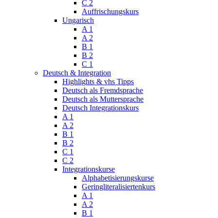
C 2
Auffrischungskurs
Ungarisch
A 1
A 2
B 1
B 2
C 1
Deutsch & Integration
Highlights & vhs Tipps
Deutsch als Fremdsprache
Deutsch als Muttersprache
Deutsch Integrationskurs
A 1
A 2
B 1
B 2
C 1
C 2
Integrationskurse
Alphabetisierungskurse
Geringliteralisiertenkurs
A 1
A 2
B 1