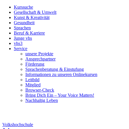
Kurssuche
Gesellschaft & Umwelt
Kunst & Kreativität
Gesundheit
Sprachen
Beruf & Karriere
Junge vhs
vhs3
Service
unsere Projekte
Ansprechpartner
Förderung
Sprachenberatung & Einstufung
Informationen zu unseren Onlinekursen
Leitbild
Mitglied
Browser-Check
Bring Dich Ein – Your Voice Matters!
Nachhaltig Leben
Volkshochschule