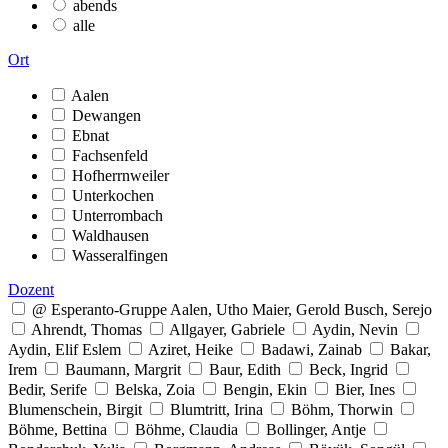
abends
alle
Ort
Aalen
Dewangen
Ebnat
Fachsenfeld
Hofherrnweiler
Unterkochen
Unterrombach
Waldhausen
Wasseralfingen
Dozent
@ Esperanto-Gruppe Aalen, Utho Maier, Gerold Busch, Serejo
Ahrendt, Thomas
Allgayer, Gabriele
Aydin, Nevin
Aydin, Elif Eslem
Aziret, Heike
Badawi, Zainab
Bakar,
Irem
Baumann, Margrit
Baur, Edith
Beck, Ingrid
Bedir, Serife
Belska, Zoia
Bengin, Ekin
Bier, Ines
Blumenschein, Birgit
Blumtritt, Irina
Böhm, Thorwin
Böhme, Bettina
Böhme, Claudia
Bollinger, Antje