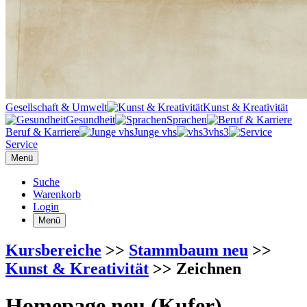
Gesellschaft & Umwelt
Kunst & Kreativität
Gesundheit
Sprachen
Beruf & Karriere
Junge vhs
vhs3
Service
Menü
Suche
Warenkorb
Login
Menü
Kursbereiche
>>
Stammbaum neu
>>
Kunst & Kreativität
>> Zeichnen
Homepage neu (Kufer)