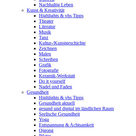
Nachhaltig Leben
Kunst & Kreativität
Highlights & vhs Tipps
Theater
Literatur
Musik
Tanz
Kultur-/Kunstgeschichte
Zeichnen
Malen
Schreiben
Grafik
Fotografie
Keramik-Werkstatt
Do it yourself
Nadel und Faden
Gesundheit
Highlights & vhs Tipps
Gesundheit aktuell
gesund und digital im ländlichen Raum
Seelische Gesundheit
Yoga
Entspannung & Achtsamkeit
Qigong
Pilates