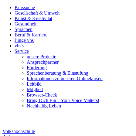
Kurssuche
Gesellschaft & Umwelt
Kunst & Kreativität
Gesundheit
Sprachen
Beruf & Karriere
Junge vhs
vhs3
Service
unsere Projekte
Ansprechpartner
Förderung
Sprachenberatung & Einstufung
Informationen zu unseren Onlinekursen
Leitbild
Mitglied
Browser-Check
Bring Dich Ein – Your Voice Matters!
Nachhaltig Leben
Volkshochschule