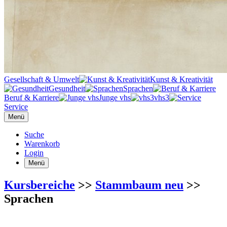
Gesellschaft & Umwelt
Kunst & Kreativität
Gesundheit
Sprachen
Beruf & Karriere
Junge vhs
vhs3
Service
Menü
Suche
Warenkorb
Login
Menü
Kursbereiche
>>
Stammbaum neu
>>
Sprachen