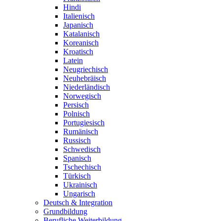
Hindi
Italienisch
Japanisch
Katalanisch
Koreanisch
Kroatisch
Latein
Neugriechisch
Neuhebräisch
Niederländisch
Norwegisch
Persisch
Polnisch
Portugiesisch
Rumänisch
Russisch
Schwedisch
Spanisch
Tschechisch
Türkisch
Ukrainisch
Ungarisch
Deutsch & Integration
Grundbildung
Berufliche Weiterbildung