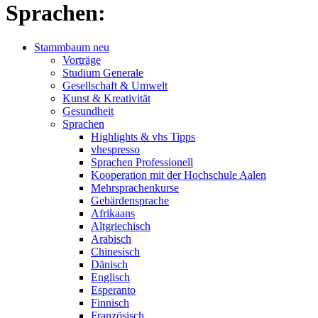
Sprachen:
Stammbaum neu
Vorträge
Studium Generale
Gesellschaft & Umwelt
Kunst & Kreativität
Gesundheit
Sprachen
Highlights & vhs Tipps
vhespresso
Sprachen Professionell
Kooperation mit der Hochschule Aalen
Mehrsprachenkurse
Gebärdensprache
Afrikaans
Altgriechisch
Arabisch
Chinesisch
Dänisch
Englisch
Esperanto
Finnisch
Französisch