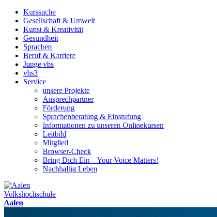
Kurssuche
Gesellschaft & Umwelt
Kunst & Kreativität
Gesundheit
Sprachen
Beruf & Karriere
Junge vhs
vhs3
Service
unsere Projekte
Ansprechpartner
Förderung
Sprachenberatung & Einstufung
Informationen zu unseren Onlinekursen
Leitbild
Mitglied
Browser-Check
Bring Dich Ein – Your Voice Matters!
Nachhaltig Leben
Volkshochschule
Aalen