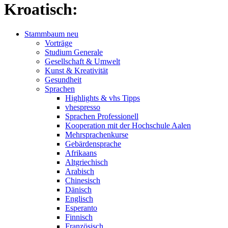
Kroatisch:
Stammbaum neu
Vorträge
Studium Generale
Gesellschaft & Umwelt
Kunst & Kreativität
Gesundheit
Sprachen
Highlights & vhs Tipps
vhespresso
Sprachen Professionell
Kooperation mit der Hochschule Aalen
Mehrsprachenkurse
Gebärdensprache
Afrikaans
Altgriechisch
Arabisch
Chinesisch
Dänisch
Englisch
Esperanto
Finnisch
Französisch