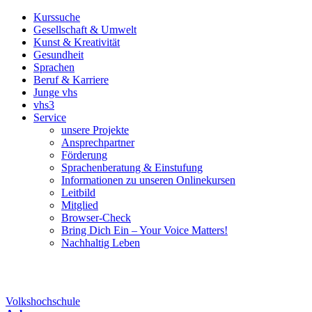
Kurssuche
Gesellschaft & Umwelt
Kunst & Kreativität
Gesundheit
Sprachen
Beruf & Karriere
Junge vhs
vhs3
Service
unsere Projekte
Ansprechpartner
Förderung
Sprachenberatung & Einstufung
Informationen zu unseren Onlinekursen
Leitbild
Mitglied
Browser-Check
Bring Dich Ein – Your Voice Matters!
Nachhaltig Leben
Volkshochschule