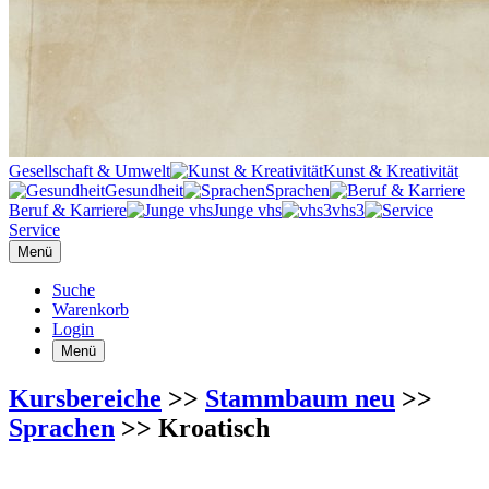
Gesellschaft & Umwelt
Kunst & Kreativität
Gesundheit
Sprachen
Beruf & Karriere
Junge vhs
vhs3
Service
Menü
Suche
Warenkorb
Login
Menü
Kursbereiche
>>
Stammbaum neu
>>
Sprachen
>> Kroatisch