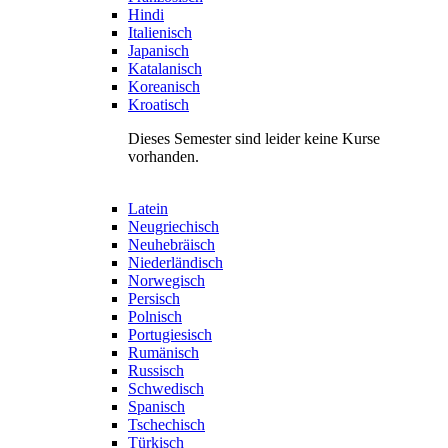
Hindi
Italienisch
Japanisch
Katalanisch
Koreanisch
Kroatisch
Dieses Semester sind leider keine Kurse
vorhanden.
Latein
Neugriechisch
Neuhebräisch
Niederländisch
Norwegisch
Persisch
Polnisch
Portugiesisch
Rumänisch
Russisch
Schwedisch
Spanisch
Tschechisch
Türkisch