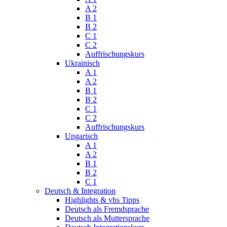
A 2
B 1
B 2
C 1
C 2
Auffrischungskurs
Ukrainisch
A 1
A 2
B 1
B 2
C 1
C 2
Auffrischungskurs
Ungarisch
A 1
A 2
B 1
B 2
C 1
Deutsch & Integration
Highlights & vhs Tipps
Deutsch als Fremdsprache
Deutsch als Muttersprache