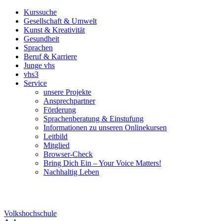
Kurssuche
Gesellschaft & Umwelt
Kunst & Kreativität
Gesundheit
Sprachen
Beruf & Karriere
Junge vhs
vhs3
Service
unsere Projekte
Ansprechpartner
Förderung
Sprachenberatung & Einstufung
Informationen zu unseren Onlinekursen
Leitbild
Mitglied
Browser-Check
Bring Dich Ein – Your Voice Matters!
Nachhaltig Leben
Volkshochschule