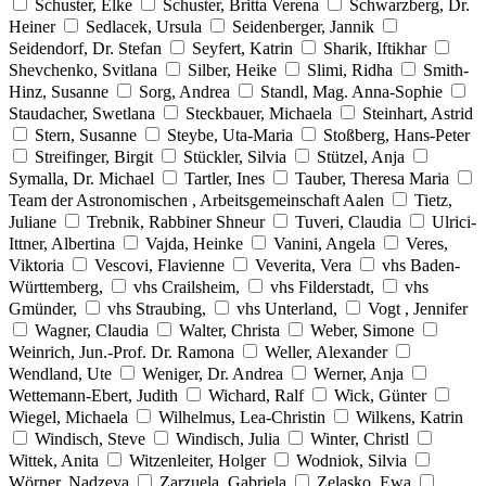
Schuster, Elke
Schuster, Britta Verena
Schwarzberg, Dr.
Heiner
Sedlacek, Ursula
Seidenberger, Jannik
Seidendorf, Dr. Stefan
Seyfert, Katrin
Sharik, Iftikhar
Shevchenko, Svitlana
Silber, Heike
Slimi, Ridha
Smith-
Hinz, Susanne
Sorg, Andrea
Standl, Mag. Anna-Sophie
Staudacher, Swetlana
Steckbauer, Michaela
Steinhart, Astrid
Stern, Susanne
Steybe, Uta-Maria
Stoßberg, Hans-Peter
Streifinger, Birgit
Stückler, Silvia
Stützel, Anja
Symalla, Dr. Michael
Tartler, Ines
Tauber, Theresa Maria
Team der Astronomischen , Arbeitsgemeinschaft Aalen
Tietz,
Juliane
Trebnik, Rabbiner Shneur
Tuveri, Claudia
Ulrici-
Ittner, Albertina
Vajda, Heinke
Vanini, Angela
Veres,
Viktoria
Vescovi, Flavienne
Veverita, Vera
vhs Baden-
Württemberg,
vhs Crailsheim,
vhs Filderstadt,
vhs
Gmünder,
vhs Straubing,
vhs Unterland,
Vogt , Jennifer
Wagner, Claudia
Walter, Christa
Weber, Simone
Weinrich, Jun.-Prof. Dr. Ramona
Weller, Alexander
Wendland, Ute
Weniger, Dr. Andrea
Werner, Anja
Wettemann-Ebert, Judith
Wichard, Ralf
Wick, Günter
Wiegel, Michaela
Wilhelmus, Lea-Christin
Wilkens, Katrin
Windisch, Steve
Windisch, Julia
Winter, Christl
Wittek, Anita
Witzenleiter, Holger
Wodniok, Silvia
Wörner, Nadzeya
Zarzuela, Gabriela
Zelasko, Ewa