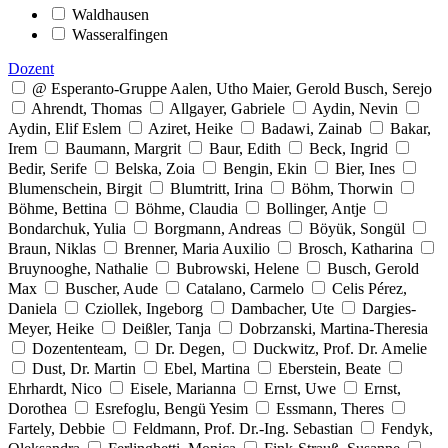
Waldhausen
Wasseralfingen
Dozent
@ Esperanto-Gruppe Aalen, Utho Maier, Gerold Busch, Serejo
Ahrendt, Thomas
Allgayer, Gabriele
Aydin, Nevin
Aydin, Elif Eslem
Aziret, Heike
Badawi, Zainab
Bakar,
Irem
Baumann, Margrit
Baur, Edith
Beck, Ingrid
Bedir, Serife
Belska, Zoia
Bengin, Ekin
Bier, Ines
Blumenschein, Birgit
Blumtritt, Irina
Böhm, Thorwin
Böhme, Bettina
Böhme, Claudia
Bollinger, Antje
Bondarchuk, Yulia
Borgmann, Andreas
Böyük, Songül
Braun, Niklas
Brenner, Maria Auxilio
Brosch, Katharina
Bruynooghe, Nathalie
Bubrowski, Helene
Busch, Gerold
Max
Buscher, Aude
Catalano, Carmelo
Celis Pérez,
Daniela
Cziollek, Ingeborg
Dambacher, Ute
Dargies-
Meyer, Heike
Deißler, Tanja
Dobrzanski, Martina-Theresia
Dozententeam,
Dr. Degen,
Duckwitz, Prof. Dr. Amelie
Dust, Dr. Martin
Ebel, Martina
Eberstein, Beate
Ehrhardt, Nico
Eisele, Marianna
Ernst, Uwe
Ernst,
Dorothea
Esrefoglu, Bengü Yesim
Essmann, Theres
Fartely, Debbie
Feldmann, Prof. Dr.-Ing. Sebastian
Fendyk,