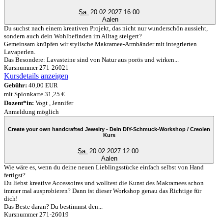
Sa.
20.02.2027 16:00
Aalen
Du suchst nach einem kreativen Projekt, das nicht nur wunderschön aussieht,
sondern auch dein Wohlbefinden im Alltag steigert?
Gemeinsam knüpfen wir stylische Makramee-Armbänder mit integrierten
Lavaperlen.
Das Besondere: Lavasteine sind von Natur aus porös und wirken...
Kursnummer 271-26021
Kursdetails anzeigen
Gebühr:
40,00 EUR
mit Spionkarte 31,25 €
Dozent*in:
Vogt , Jennifer
Anmeldung möglich
Create your own handcrafted Jewelry - Dein DIY-Schmuck-Workshop / Creolen
Kurs
Sa.
20.02.2027 12:00
Aalen
Wie wäre es, wenn du deine neuen Lieblingsstücke einfach selbst von Hand
fertigst?
Du liebst kreative Accessoires und wolltest die Kunst des Makramees schon
immer mal ausprobieren? Dann ist dieser Workshop genau das Richtige für
dich!
Das Beste daran? Du bestimmst den...
Kursnummer 271-26019