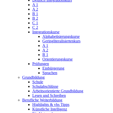
Deutsch Integrationskurs
A 1
A 2
B 1
B 2
C 1
C 2
Integrationskurse
Alphabetisierungskurse
Geringliteralisiertenkurs
A 1
A 2
B 1
Orientierungskurse
Prüfungen
Einbürgerung
Sprachen
Grundbildung
Schule
Schulabschlüsse
Arbeitsorientierte Grundbildung
Lesen und Schreiben
Berufliche Weiterbildung
Highlights & vhs Tipps
Künstliche Intelligenz