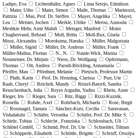
Ladipo, Eva
Lichtenthäler, Agnes
Lima Serejo, Edmilson
Maier, Utho
Maier, Simon
Maile, Thomas
Marinozzi,
Patrizia
Mau, Prof. Dr. Steffen
Mayer, Angelika
Mayer,
Lea
Meister, Jochen
Merkle, Ulrike
Merou, Annoula
Meshkin Mehr, Amir Mahdi
Metzger, Manfred
Moini
Chaghervand, Behzad
Moll, Britta
Moll-Bux, Gisela
Mooz, Alexandra
Morokuma, Haruka
Müller, Malgorzata
Müller, Sigrid
Müller, Dr. Andreas
Müller, Frank
Müller-Malina, Florian
N., N.
Natale-Wick, Marina
Neumeister, Dr. Mirjam
Niess, Dr. Wolfgang
Opfermann,
Thomas
Ott, Andrea
Parodi-Böckling, Annamaria
Pfeiffer, Man
Pfördtner, Melanie
Pietzsch, Professor Martin
Plath, Karin
Prof. Dr. Henning, Clarissa
Purr, Ute
Raab, Cheryl
Reichelt, Mandy
Reizel-Batorfi, Sandra
Reuschenbach, Julia
Reyes Argudin, Yadira
Rhein, Anne
Rieger, Iris
Rieger, Sara
Ritz, Biggi
Rizzi-Kuznik,
Rossella
Rohde, Axel
Rohrbach, Michaela
Rose, Birgit
Rossnagel, Tamara
Sánchez-Kurz, Cecilia
Saravanan,
Vishalakshi
Schäfer, Veronika
Schäfer, Prof. Dr. Mike S.
Schiele, Tobias
Schlecht , Franziska
Schlossbach, Uli
Schlötel GmbH,
Schmid, Prof. Dr. Ute
Schneider, Tilman
Schöpperle, Elisabeth
Schöttle, Brigitte
Schruff, Orsolya