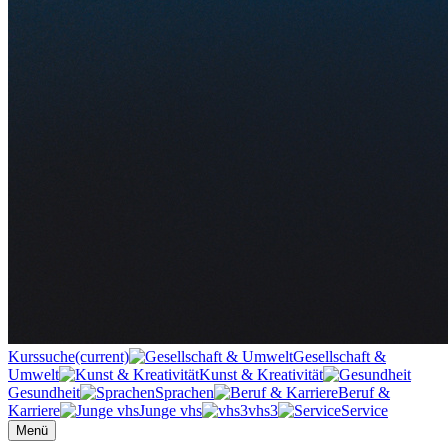
Kurssuche
(current)
Gesellschaft &
Umwelt
Kunst & Kreativität
Gesundheit
Sprachen
Beruf &
Karriere
Junge vhs
vhs3
Service
Menü