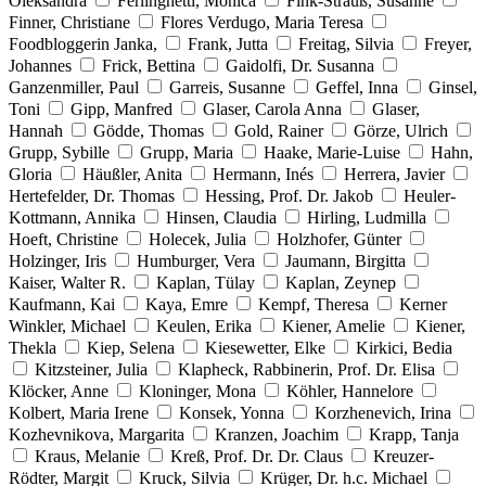
Oleksandra
Ferlinghetti, Monica
Fink-Strauß, Susanne
Finner, Christiane
Flores Verdugo, Maria Teresa
Foodbloggerin Janka,
Frank, Jutta
Freitag, Silvia
Freyer,
Johannes
Frick, Bettina
Gaidolfi, Dr. Susanna
Ganzenmiller, Paul
Garreis, Susanne
Geffel, Inna
Ginsel,
Toni
Gipp, Manfred
Glaser, Carola Anna
Glaser,
Hannah
Gödde, Thomas
Gold, Rainer
Görze, Ulrich
Grupp, Sybille
Grupp, Maria
Haake, Marie-Luise
Hahn,
Gloria
Häußler, Anita
Hermann, Inés
Herrera, Javier
Hertefelder, Dr. Thomas
Hessing, Prof. Dr. Jakob
Heuler-
Kottmann, Annika
Hinsen, Claudia
Hirling, Ludmilla
Hoeft, Christine
Holecek, Julia
Holzhofer, Günter
Holzinger, Iris
Humburger, Vera
Jaumann, Birgitta
Kaiser, Walter R.
Kaplan, Tülay
Kaplan, Zeynep
Kaufmann, Kai
Kaya, Emre
Kempf, Theresa
Kerner
Winkler, Michael
Keulen, Erika
Kiener, Amelie
Kiener,
Thekla
Kiep, Selena
Kiesewetter, Elke
Kirkici, Bedia
Kitzsteiner, Julia
Klapheck, Rabbinerin, Prof. Dr. Elisa
Klöcker, Anne
Kloninger, Mona
Köhler, Hannelore
Kolbert, Maria Irene
Konsek, Yonna
Korzhenevich, Irina
Kozhevnikova, Margarita
Kranzen, Joachim
Krapp, Tanja
Kraus, Melanie
Kreß, Prof. Dr. Dr. Claus
Kreuzer-
Rödter, Margit
Kruck, Silvia
Krüger, Dr. h.c. Michael