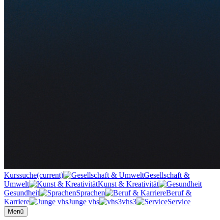
Kurssuche
(current)
Gesellschaft &
Umwelt
Kunst & Kreativität
Gesundheit
Sprachen
Beruf &
Karriere
Junge vhs
vhs3
Service
Menü