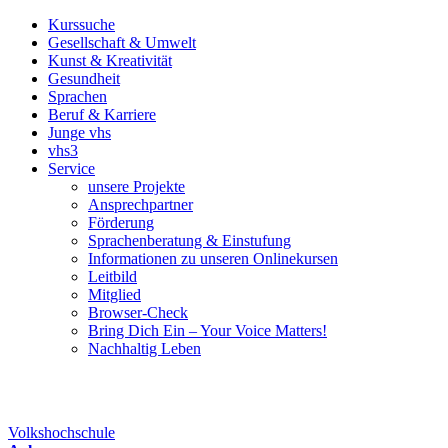
Kurssuche
Gesellschaft & Umwelt
Kunst & Kreativität
Gesundheit
Sprachen
Beruf & Karriere
Junge vhs
vhs3
Service
unsere Projekte
Ansprechpartner
Förderung
Sprachenberatung & Einstufung
Informationen zu unseren Onlinekursen
Leitbild
Mitglied
Browser-Check
Bring Dich Ein – Your Voice Matters!
Nachhaltig Leben
Volkshochschule