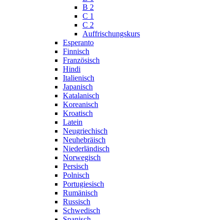
B 2
C 1
C 2
Auffrischungskurs
Esperanto
Finnisch
Französisch
Hindi
Italienisch
Japanisch
Katalanisch
Koreanisch
Kroatisch
Latein
Neugriechisch
Neuhebräisch
Niederländisch
Norwegisch
Persisch
Polnisch
Portugiesisch
Rumänisch
Russisch
Schwedisch
Spanisch