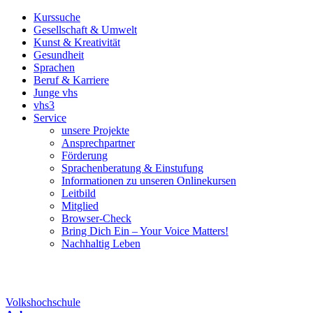
Kurssuche
Gesellschaft & Umwelt
Kunst & Kreativität
Gesundheit
Sprachen
Beruf & Karriere
Junge vhs
vhs3
Service
unsere Projekte
Ansprechpartner
Förderung
Sprachenberatung & Einstufung
Informationen zu unseren Onlinekursen
Leitbild
Mitglied
Browser-Check
Bring Dich Ein – Your Voice Matters!
Nachhaltig Leben
Volkshochschule