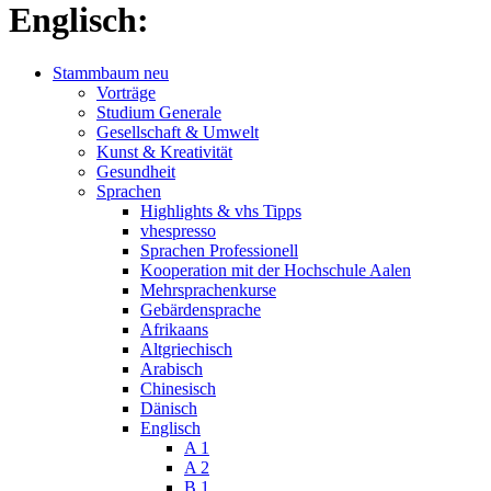
Englisch:
Stammbaum neu
Vorträge
Studium Generale
Gesellschaft & Umwelt
Kunst & Kreativität
Gesundheit
Sprachen
Highlights & vhs Tipps
vhespresso
Sprachen Professionell
Kooperation mit der Hochschule Aalen
Mehrsprachenkurse
Gebärdensprache
Afrikaans
Altgriechisch
Arabisch
Chinesisch
Dänisch
Englisch
A 1
A 2
B 1