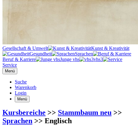
Gesellschaft & Umwelt
Kunst & Kreativität
Gesundheit
Sprachen
Beruf & Karriere
Junge vhs
vhs3
Service
Menü
Suche
Warenkorb
Login
Menü
Kursbereiche
>>
Stammbaum neu
>>
Sprachen
>> Englisch