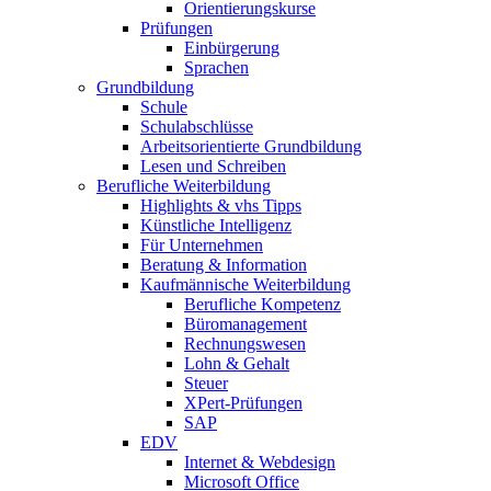
Orientierungskurse
Prüfungen
Einbürgerung
Sprachen
Grundbildung
Schule
Schulabschlüsse
Arbeitsorientierte Grundbildung
Lesen und Schreiben
Berufliche Weiterbildung
Highlights & vhs Tipps
Künstliche Intelligenz
Für Unternehmen
Beratung & Information
Kaufmännische Weiterbildung
Berufliche Kompetenz
Büromanagement
Rechnungswesen
Lohn & Gehalt
Steuer
XPert-Prüfungen
SAP
EDV
Internet & Webdesign
Microsoft Office