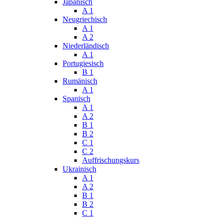
Japanisch
A 1
Neugriechisch
A 1
A 2
Niederländisch
A 1
Portugiesisch
B 1
Rumänisch
A 1
Spanisch
A 1
A 2
B 1
B 2
C 1
C 2
Auffrischungskurs
Ukrainisch
A 1
A 2
B 1
B 2
C 1