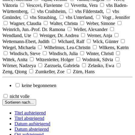
Viktoria
Vescovi, Flavienne
Veverita, Vera
vhs Baden-
Württemberg,
vhs Crailsheim,
vhs Filderstadt,
vhs
Gmünder,
vhs Straubing,
vhs Unterland,
Vogt , Jennifer
Wagner, Claudia
Walter, Christa
Weber, Simone
Weinrich, Jun.-Prof. Dr. Ramona
Weller, Alexander
Wendland, Ute
Weniger, Dr. Andrea
Werner, Anja
Wettemann-Ebert, Judith
Wichard, Ralf
Wick, Günter
Wiegel, Michaela
Wilhelmus, Lea-Christin
Wilkens, Katrin
Windisch, Steve
Windisch, Julia
Winter, Christl
Wittek, Anita
Witzenleiter, Holger
Wodniok, Silvia
Wörner, Nadzeya
Zarzuela, Gabriela
Zelasko, Ewa
Zeng, Qiong
Zumkeller, Zoe
Zürn, Hans
keine begonnenen
nicht volle
Sortieren nach...
Titel aufsteigend
Titel absteigend
Datum aufsteigend
Datum absteigend
Ort aufsteigend