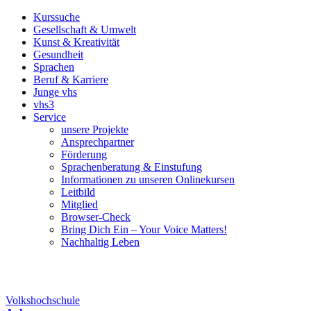
Kurssuche
Gesellschaft & Umwelt
Kunst & Kreativität
Gesundheit
Sprachen
Beruf & Karriere
Junge vhs
vhs3
Service
unsere Projekte
Ansprechpartner
Förderung
Sprachenberatung & Einstufung
Informationen zu unseren Onlinekursen
Leitbild
Mitglied
Browser-Check
Bring Dich Ein – Your Voice Matters!
Nachhaltig Leben
Volkshochschule