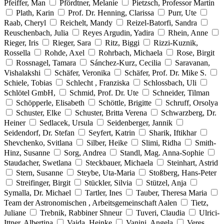
Pfeiffer, Man
Pfördtner, Melanie
Pietzsch, Professor Martin
Plath, Karin
Prof. Dr. Henning, Clarissa
Purr, Ute
Raab, Cheryl
Reichelt, Mandy
Reizel-Batorfi, Sandra
Reuschenbach, Julia
Reyes Argudin, Yadira
Rhein, Anne
Rieger, Iris
Rieger, Sara
Ritz, Biggi
Rizzi-Kuznik,
Rossella
Rohde, Axel
Rohrbach, Michaela
Rose, Birgit
Rossnagel, Tamara
Sánchez-Kurz, Cecilia
Saravanan,
Vishalakshi
Schäfer, Veronika
Schäfer, Prof. Dr. Mike S.
Schiele, Tobias
Schlecht , Franziska
Schlossbach, Uli
Schlötel GmbH,
Schmid, Prof. Dr. Ute
Schneider, Tilman
Schöpperle, Elisabeth
Schöttle, Brigitte
Schruff, Orsolya
Schuster, Elke
Schuster, Britta Verena
Schwarzberg, Dr.
Heiner
Sedlacek, Ursula
Seidenberger, Jannik
Seidendorf, Dr. Stefan
Seyfert, Katrin
Sharik, Iftikhar
Shevchenko, Svitlana
Silber, Heike
Slimi, Ridha
Smith-
Hinz, Susanne
Sorg, Andrea
Standl, Mag. Anna-Sophie
Staudacher, Swetlana
Steckbauer, Michaela
Steinhart, Astrid
Stern, Susanne
Steybe, Uta-Maria
Stoßberg, Hans-Peter
Streifinger, Birgit
Stückler, Silvia
Stützel, Anja
Symalla, Dr. Michael
Tartler, Ines
Tauber, Theresa Maria
Team der Astronomischen , Arbeitsgemeinschaft Aalen
Tietz,
Juliane
Trebnik, Rabbiner Shneur
Tuveri, Claudia
Ulrici-
Ittner, Albertina
Vajda, Heinke
Vanini, Angela
Veres,