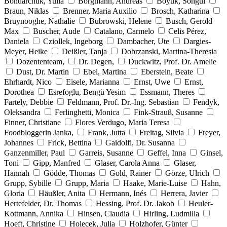
Bondarchuk, Yulia
Borgmann, Andreas
Böyük, Songül
Braun, Niklas
Brenner, Maria Auxilio
Brosch, Katharina
Bruynooghe, Nathalie
Bubrowski, Helene
Busch, Gerold
Max
Buscher, Aude
Catalano, Carmelo
Celis Pérez,
Daniela
Cziollek, Ingeborg
Dambacher, Ute
Dargies-
Meyer, Heike
Deißler, Tanja
Dobrzanski, Martina-Theresia
Dozententeam,
Dr. Degen,
Duckwitz, Prof. Dr. Amelie
Dust, Dr. Martin
Ebel, Martina
Eberstein, Beate
Ehrhardt, Nico
Eisele, Marianna
Ernst, Uwe
Ernst,
Dorothea
Esrefoglu, Bengü Yesim
Essmann, Theres
Fartely, Debbie
Feldmann, Prof. Dr.-Ing. Sebastian
Fendyk,
Oleksandra
Ferlinghetti, Monica
Fink-Strauß, Susanne
Finner, Christiane
Flores Verdugo, Maria Teresa
Foodbloggerin Janka,
Frank, Jutta
Freitag, Silvia
Freyer,
Johannes
Frick, Bettina
Gaidolfi, Dr. Susanna
Ganzenmiller, Paul
Garreis, Susanne
Geffel, Inna
Ginsel,
Toni
Gipp, Manfred
Glaser, Carola Anna
Glaser,
Hannah
Gödde, Thomas
Gold, Rainer
Görze, Ulrich
Grupp, Sybille
Grupp, Maria
Haake, Marie-Luise
Hahn,
Gloria
Häußler, Anita
Hermann, Inés
Herrera, Javier
Hertefelder, Dr. Thomas
Hessing, Prof. Dr. Jakob
Heuler-
Kottmann, Annika
Hinsen, Claudia
Hirling, Ludmilla
Hoeft, Christine
Holecek, Julia
Holzhofer, Günter