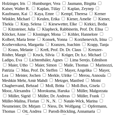
Holzinger, Iris
Humburger, Vera
Jaumann, Birgitta
Kaiser, Walter R.
Kaplan, Tülay
Kaplan, Zeynep
Kaufmann, Kai
Kaya, Emre
Kempf, Theresa
Kerner
Winkler, Michael
Keulen, Erika
Kiener, Amelie
Kiener,
Thekla
Kiep, Selena
Kiesewetter, Elke
Kirkici, Bedia
Kitzsteiner, Julia
Klapheck, Rabbinerin, Prof. Dr. Elisa
Klöcker, Anne
Kloninger, Mona
Köhler, Hannelore
Kolbert, Maria Irene
Konsek, Yonna
Korzhenevich, Irina
Kozhevnikova, Margarita
Kranzen, Joachim
Krapp, Tanja
Kraus, Melanie
Kreß, Prof. Dr. Dr. Claus
Kreuzer-
Rödter, Margit
Kruck, Silvia
Krüger, Dr. h.c. Michael
Ladipo, Eva
Lichtenthäler, Agnes
Lima Serejo, Edmilson
Maier, Utho
Maier, Simon
Maile, Thomas
Marinozzi,
Patrizia
Mau, Prof. Dr. Steffen
Mayer, Angelika
Mayer,
Lea
Meister, Jochen
Merkle, Ulrike
Merou, Annoula
Meshkin Mehr, Amir Mahdi
Metzger, Manfred
Moini
Chaghervand, Behzad
Moll, Britta
Moll-Bux, Gisela
Mooz, Alexandra
Morokuma, Haruka
Müller, Malgorzata
Müller, Sigrid
Müller, Dr. Andreas
Müller, Frank
Müller-Malina, Florian
N., N.
Natale-Wick, Marina
Neumeister, Dr. Mirjam
Niess, Dr. Wolfgang
Opfermann,
Thomas
Ott, Andrea
Parodi-Böckling, Annamaria