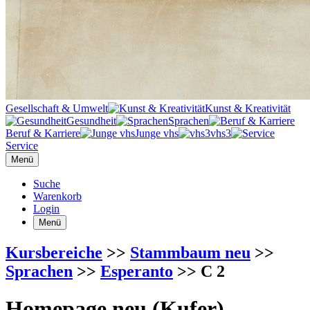
Gesellschaft & Umwelt
Kunst & Kreativität
Gesundheit
Sprachen
Beruf & Karriere
Junge vhs
vhs3
Service
Menü
Suche
Warenkorb
Login
Menü
Kursbereiche
>>
Stammbaum neu
>>
Sprachen
>>
Esperanto
>> C 2
Homepage neu (Kufer)