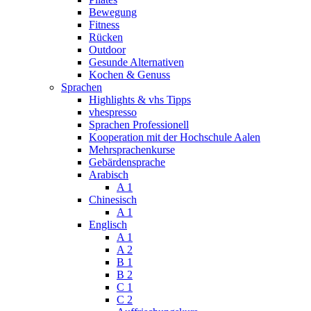
Bewegung
Fitness
Rücken
Outdoor
Gesunde Alternativen
Kochen & Genuss
Sprachen
Highlights & vhs Tipps
vhespresso
Sprachen Professionell
Kooperation mit der Hochschule Aalen
Mehrsprachenkurse
Gebärdensprache
Arabisch
A 1
Chinesisch
A 1
Englisch
A 1
A 2
B 1
B 2
C 1
C 2