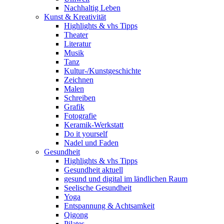
Nachhaltig Leben
Kunst & Kreativität
Highlights & vhs Tipps
Theater
Literatur
Musik
Tanz
Kultur-/Kunstgeschichte
Zeichnen
Malen
Schreiben
Grafik
Fotografie
Keramik-Werkstatt
Do it yourself
Nadel und Faden
Gesundheit
Highlights & vhs Tipps
Gesundheit aktuell
gesund und digital im ländlichen Raum
Seelische Gesundheit
Yoga
Entspannung & Achtsamkeit
Qigong
Pilates