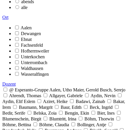
abends
alle
Ort
Aalen
Dewangen
Ebnat
Fachsenfeld
Hofherrnweiler
Unterkochen
Unterrombach
Waldhausen
Wasseralfingen
Dozent
@ Esperanto-Gruppe Aalen, Utho Maier, Gerold Busch, Serejo
Ahrendt, Thomas
Allgayer, Gabriele
Aydin, Nevin
Aydin, Elif Eslem
Aziret, Heike
Badawi, Zainab
Bakar,
Irem
Baumann, Margrit
Baur, Edith
Beck, Ingrid
Bedir, Serife
Belska, Zoia
Bengin, Ekin
Bier, Ines
Blumenschein, Birgit
Blumtritt, Irina
Böhm, Thorwin
Böhme, Bettina
Böhme, Claudia
Bollinger, Antje