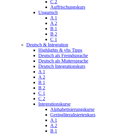
C 2
Auffrischungskurs
Ungarisch
A 1
A 2
B 1
B 2
C 1
Deutsch & Integration
Highlights & vhs Tipps
Deutsch als Fremdsprache
Deutsch als Muttersprache
Deutsch Integrationskurs
A 1
A 2
B 1
B 2
C 1
C 2
Integrationskurse
Alphabetisierungskurse
Geringliteralisiertenkurs
A 1
A 2
B 1