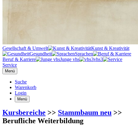
Gesellschaft & Umwelt
Kunst & Kreativität
Gesundheit
Sprachen
Beruf & Karriere
Junge vhs
vhs3
Service
Menü
Suche
Warenkorb
Login
Menü
Kursbereiche
>>
Stammbaum neu
>>
Berufliche Weiterbildung