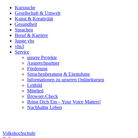
Kurssuche
Gesellschaft & Umwelt
Kunst & Kreativität
Gesundheit
Sprachen
Beruf & Karriere
Junge vhs
vhs3
Service
unsere Projekte
Ansprechpartner
Förderung
Sprachenberatung & Einstufung
Informationen zu unseren Onlinekursen
Leitbild
Mitglied
Browser-Check
Bring Dich Ein – Your Voice Matters!
Nachhaltig Leben
Volkshochschule