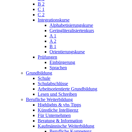
B 2
C 1
C 2
Integrationskurse
Alphabetisierungskurse
Geringliteralisiertenkurs
A 1
A 2
B 1
Orientierungskurse
Prüfungen
Einbürgerung
Sprachen
Grundbildung
Schule
Schulabschlüsse
Arbeitsorientierte Grundbildung
Lesen und Schreiben
Berufliche Weiterbildung
Highlights & vhs Tipps
Künstliche Intelligenz
Für Unternehmen
Beratung & Information
Kaufmännische Weiterbildung
Berufliche Kompetenz