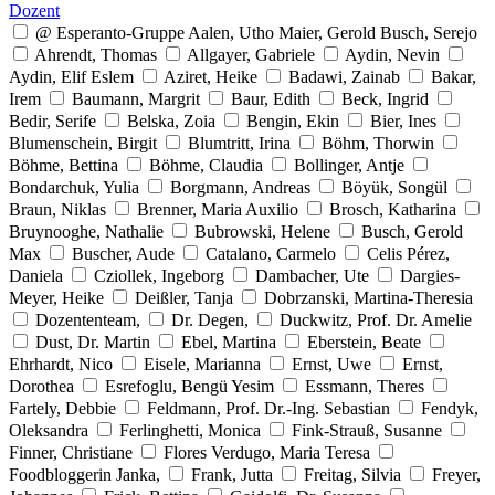
Dozent
@ Esperanto-Gruppe Aalen, Utho Maier, Gerold Busch, Serejo
Ahrendt, Thomas
Allgayer, Gabriele
Aydin, Nevin
Aydin, Elif Eslem
Aziret, Heike
Badawi, Zainab
Bakar,
Irem
Baumann, Margrit
Baur, Edith
Beck, Ingrid
Bedir, Serife
Belska, Zoia
Bengin, Ekin
Bier, Ines
Blumenschein, Birgit
Blumtritt, Irina
Böhm, Thorwin
Böhme, Bettina
Böhme, Claudia
Bollinger, Antje
Bondarchuk, Yulia
Borgmann, Andreas
Böyük, Songül
Braun, Niklas
Brenner, Maria Auxilio
Brosch, Katharina
Bruynooghe, Nathalie
Bubrowski, Helene
Busch, Gerold
Max
Buscher, Aude
Catalano, Carmelo
Celis Pérez,
Daniela
Cziollek, Ingeborg
Dambacher, Ute
Dargies-
Meyer, Heike
Deißler, Tanja
Dobrzanski, Martina-Theresia
Dozententeam,
Dr. Degen,
Duckwitz, Prof. Dr. Amelie
Dust, Dr. Martin
Ebel, Martina
Eberstein, Beate
Ehrhardt, Nico
Eisele, Marianna
Ernst, Uwe
Ernst,
Dorothea
Esrefoglu, Bengü Yesim
Essmann, Theres
Fartely, Debbie
Feldmann, Prof. Dr.-Ing. Sebastian
Fendyk,
Oleksandra
Ferlinghetti, Monica
Fink-Strauß, Susanne
Finner, Christiane
Flores Verdugo, Maria Teresa
Foodbloggerin Janka,
Frank, Jutta
Freitag, Silvia
Freyer,