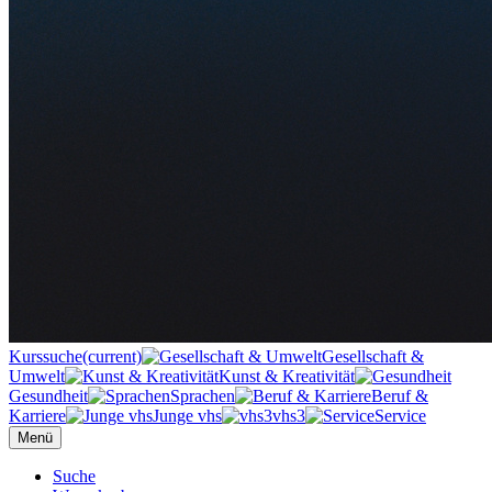
Kurssuche
(current)
Gesellschaft &
Umwelt
Kunst & Kreativität
Gesundheit
Sprachen
Beruf &
Karriere
Junge vhs
vhs3
Service
Menü
Suche