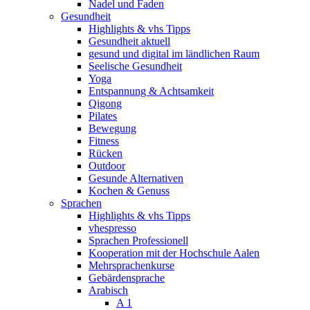
Nadel und Faden
Gesundheit
Highlights & vhs Tipps
Gesundheit aktuell
gesund und digital im ländlichen Raum
Seelische Gesundheit
Yoga
Entspannung & Achtsamkeit
Qigong
Pilates
Bewegung
Fitness
Rücken
Outdoor
Gesunde Alternativen
Kochen & Genuss
Sprachen
Highlights & vhs Tipps
vhespresso
Sprachen Professionell
Kooperation mit der Hochschule Aalen
Mehrsprachenkurse
Gebärdensprache
Arabisch
A 1