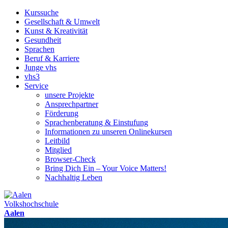
Kurssuche
Gesellschaft & Umwelt
Kunst & Kreativität
Gesundheit
Sprachen
Beruf & Karriere
Junge vhs
vhs3
Service
unsere Projekte
Ansprechpartner
Förderung
Sprachenberatung & Einstufung
Informationen zu unseren Onlinekursen
Leitbild
Mitglied
Browser-Check
Bring Dich Ein – Your Voice Matters!
Nachhaltig Leben
Volkshochschule
Aalen