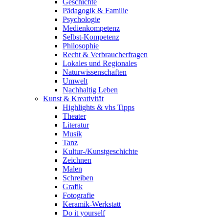
Geschichte
Pädagogik & Familie
Psychologie
Medienkompetenz
Selbst-Kompetenz
Philosophie
Recht & Verbraucherfragen
Lokales und Regionales
Naturwissenschaften
Umwelt
Nachhaltig Leben
Kunst & Kreativität
Highlights & vhs Tipps
Theater
Literatur
Musik
Tanz
Kultur-/Kunstgeschichte
Zeichnen
Malen
Schreiben
Grafik
Fotografie
Keramik-Werkstatt
Do it yourself