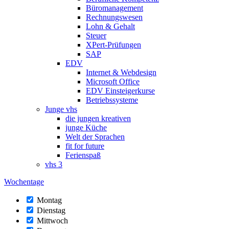
Büromanagement
Rechnungswesen
Lohn & Gehalt
Steuer
XPert-Prüfungen
SAP
EDV
Internet & Webdesign
Microsoft Office
EDV Einsteigerkurse
Betriebssysteme
Junge vhs
die jungen kreativen
junge Küche
Welt der Sprachen
fit for future
Ferienspaß
vhs 3
Wochentage
Montag
Dienstag
Mittwoch