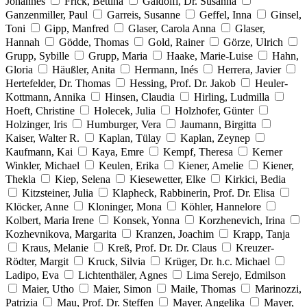
Johannes
Frick, Bettina
Gaidolfi, Dr. Susanna
Ganzenmiller, Paul
Garreis, Susanne
Geffel, Inna
Ginsel,
Toni
Gipp, Manfred
Glaser, Carola Anna
Glaser,
Hannah
Gödde, Thomas
Gold, Rainer
Görze, Ulrich
Grupp, Sybille
Grupp, Maria
Haake, Marie-Luise
Hahn,
Gloria
Häußler, Anita
Hermann, Inés
Herrera, Javier
Hertefelder, Dr. Thomas
Hessing, Prof. Dr. Jakob
Heuler-
Kottmann, Annika
Hinsen, Claudia
Hirling, Ludmilla
Hoeft, Christine
Holecek, Julia
Holzhofer, Günter
Holzinger, Iris
Humburger, Vera
Jaumann, Birgitta
Kaiser, Walter R.
Kaplan, Tülay
Kaplan, Zeynep
Kaufmann, Kai
Kaya, Emre
Kempf, Theresa
Kerner
Winkler, Michael
Keulen, Erika
Kiener, Amelie
Kiener,
Thekla
Kiep, Selena
Kiesewetter, Elke
Kirkici, Bedia
Kitzsteiner, Julia
Klapheck, Rabbinerin, Prof. Dr. Elisa
Klöcker, Anne
Kloninger, Mona
Köhler, Hannelore
Kolbert, Maria Irene
Konsek, Yonna
Korzhenevich, Irina
Kozhevnikova, Margarita
Kranzen, Joachim
Krapp, Tanja
Kraus, Melanie
Kreß, Prof. Dr. Dr. Claus
Kreuzer-
Rödter, Margit
Kruck, Silvia
Krüger, Dr. h.c. Michael
Ladipo, Eva
Lichtenthäler, Agnes
Lima Serejo, Edmilson
Maier, Utho
Maier, Simon
Maile, Thomas
Marinozzi,
Patrizia
Mau, Prof. Dr. Steffen
Mayer, Angelika
Mayer,