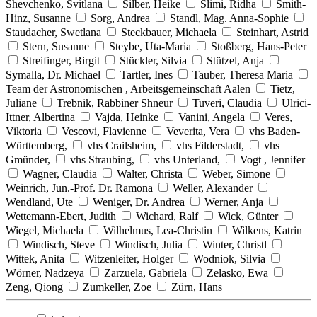
Shevchenko, Svitlana
Silber, Heike
Slimi, Ridha
Smith-
Hinz, Susanne
Sorg, Andrea
Standl, Mag. Anna-Sophie
Staudacher, Swetlana
Steckbauer, Michaela
Steinhart, Astrid
Stern, Susanne
Steybe, Uta-Maria
Stoßberg, Hans-Peter
Streifinger, Birgit
Stückler, Silvia
Stützel, Anja
Symalla, Dr. Michael
Tartler, Ines
Tauber, Theresa Maria
Team der Astronomischen , Arbeitsgemeinschaft Aalen
Tietz,
Juliane
Trebnik, Rabbiner Shneur
Tuveri, Claudia
Ulrici-
Ittner, Albertina
Vajda, Heinke
Vanini, Angela
Veres,
Viktoria
Vescovi, Flavienne
Veverita, Vera
vhs Baden-
Württemberg,
vhs Crailsheim,
vhs Filderstadt,
vhs
Gmünder,
vhs Straubing,
vhs Unterland,
Vogt , Jennifer
Wagner, Claudia
Walter, Christa
Weber, Simone
Weinrich, Jun.-Prof. Dr. Ramona
Weller, Alexander
Wendland, Ute
Weniger, Dr. Andrea
Werner, Anja
Wettemann-Ebert, Judith
Wichard, Ralf
Wick, Günter
Wiegel, Michaela
Wilhelmus, Lea-Christin
Wilkens, Katrin
Windisch, Steve
Windisch, Julia
Winter, Christl
Wittek, Anita
Witzenleiter, Holger
Wodniok, Silvia
Wörner, Nadzeya
Zarzuela, Gabriela
Zelasko, Ewa
Zeng, Qiong
Zumkeller, Zoe
Zürn, Hans