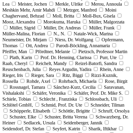
Lea
Meister, Jochen
Merkle, Ulrike
Merou, Annoula
Meshkin Mehr, Amir Mahdi
Metzger, Manfred
Moini
Chaghervand, Behzad
Moll, Britta
Moll-Bux, Gisela
Mooz, Alexandra
Morokuma, Haruka
Müller, Malgorzata
Müller, Sigrid
Müller, Dr. Andreas
Müller, Frank
Müller-Malina, Florian
N., N.
Natale-Wick, Marina
Neumeister, Dr. Mirjam
Niess, Dr. Wolfgang
Opfermann,
Thomas
Ott, Andrea
Parodi-Böckling, Annamaria
Pfeiffer, Man
Pfördtner, Melanie
Pietzsch, Professor Martin
Plath, Karin
Prof. Dr. Henning, Clarissa
Purr, Ute
Raab, Cheryl
Reichelt, Mandy
Reizel-Batorfi, Sandra
Reuschenbach, Julia
Reyes Argudin, Yadira
Rhein, Anne
Rieger, Iris
Rieger, Sara
Ritz, Biggi
Rizzi-Kuznik,
Rossella
Rohde, Axel
Rohrbach, Michaela
Rose, Birgit
Rossnagel, Tamara
Sánchez-Kurz, Cecilia
Saravanan,
Vishalakshi
Schäfer, Veronika
Schäfer, Prof. Dr. Mike S.
Schiele, Tobias
Schlecht , Franziska
Schlossbach, Uli
Schlötel GmbH,
Schmid, Prof. Dr. Ute
Schneider, Tilman
Schöpperle, Elisabeth
Schöttle, Brigitte
Schruff, Orsolya
Schuster, Elke
Schuster, Britta Verena
Schwarzberg, Dr.
Heiner
Sedlacek, Ursula
Seidenberger, Jannik
Seidendorf, Dr. Stefan
Seyfert, Katrin
Sharik, Iftikhar