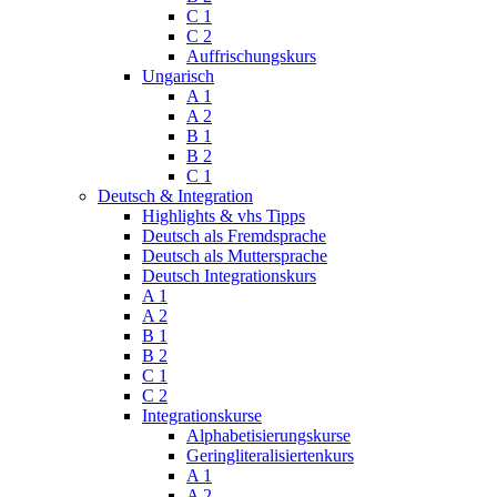
C 1
C 2
Auffrischungskurs
Ungarisch
A 1
A 2
B 1
B 2
C 1
Deutsch & Integration
Highlights & vhs Tipps
Deutsch als Fremdsprache
Deutsch als Muttersprache
Deutsch Integrationskurs
A 1
A 2
B 1
B 2
C 1
C 2
Integrationskurse
Alphabetisierungskurse
Geringliteralisiertenkurs
A 1
A 2