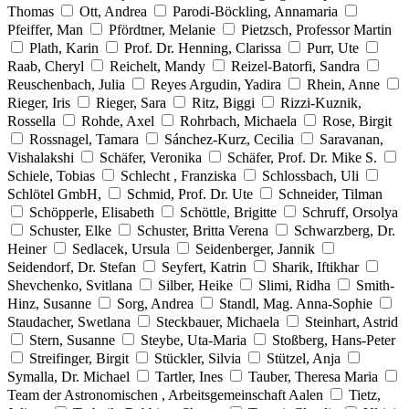
Thomas
Ott, Andrea
Parodi-Böckling, Annamaria
Pfeiffer, Man
Pfördtner, Melanie
Pietzsch, Professor Martin
Plath, Karin
Prof. Dr. Henning, Clarissa
Purr, Ute
Raab, Cheryl
Reichelt, Mandy
Reizel-Batorfi, Sandra
Reuschenbach, Julia
Reyes Argudin, Yadira
Rhein, Anne
Rieger, Iris
Rieger, Sara
Ritz, Biggi
Rizzi-Kuznik,
Rossella
Rohde, Axel
Rohrbach, Michaela
Rose, Birgit
Rossnagel, Tamara
Sánchez-Kurz, Cecilia
Saravanan,
Vishalakshi
Schäfer, Veronika
Schäfer, Prof. Dr. Mike S.
Schiele, Tobias
Schlecht , Franziska
Schlossbach, Uli
Schlötel GmbH,
Schmid, Prof. Dr. Ute
Schneider, Tilman
Schöpperle, Elisabeth
Schöttle, Brigitte
Schruff, Orsolya
Schuster, Elke
Schuster, Britta Verena
Schwarzberg, Dr.
Heiner
Sedlacek, Ursula
Seidenberger, Jannik
Seidendorf, Dr. Stefan
Seyfert, Katrin
Sharik, Iftikhar
Shevchenko, Svitlana
Silber, Heike
Slimi, Ridha
Smith-
Hinz, Susanne
Sorg, Andrea
Standl, Mag. Anna-Sophie
Staudacher, Swetlana
Steckbauer, Michaela
Steinhart, Astrid
Stern, Susanne
Steybe, Uta-Maria
Stoßberg, Hans-Peter
Streifinger, Birgit
Stückler, Silvia
Stützel, Anja
Symalla, Dr. Michael
Tartler, Ines
Tauber, Theresa Maria
Team der Astronomischen , Arbeitsgemeinschaft Aalen
Tietz,