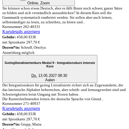
Online, Zoom
Sie können schon etwas Deutsch, aber es fällt Ihnen noch schwer, ganze Sätze
zu bilden und sich verständlich auszudrücken? In diesem Kurs soll die
Grammatik systematisch erarbeitet werden. Sie sollen aber auch lernen,
selbstständiger zu lesen, zu schreiben, zu hören und...
Kursnummer 262-40331
Kursdetails anzeigen
Gebühr:
458,00 EUR
mit Spionkarte 297,70 €
Dozent*in:
Schruff, Orsolya
Anmeldung möglich
Geringliteralisiertenkurs Modul 9 - Integrationskurs intensiv
Kurs
Do.
13.05.2027 08:30
Aalen
Der Integrationskurs für gering Literalisierte richtet sich an Zugewanderte, die
das lateinische Alphabet beherrschen, aber schrift- und lernungewohnt sind und
Schwierigkeiten beim Umgang mit Texten haben.
Die Kursteilnehmenden lernen die deutsche Sprache von Grund...
Kursnummer 271-40937
Kursdetails anzeigen
Gebühr:
458,00 EUR
mit Spionkarte 297,70 €
Dozent*in:
Grupp, Maria