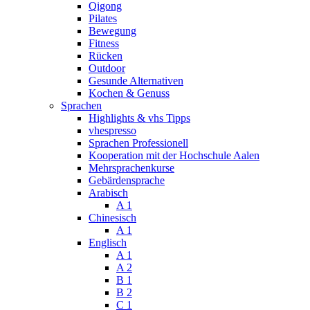
Qigong
Pilates
Bewegung
Fitness
Rücken
Outdoor
Gesunde Alternativen
Kochen & Genuss
Sprachen
Highlights & vhs Tipps
vhespresso
Sprachen Professionell
Kooperation mit der Hochschule Aalen
Mehrsprachenkurse
Gebärdensprache
Arabisch
A 1
Chinesisch
A 1
Englisch
A 1
A 2
B 1
B 2
C 1