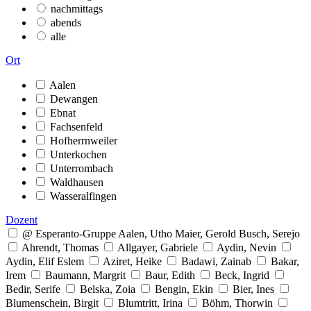
nachmittags
abends
alle
Ort
Aalen
Dewangen
Ebnat
Fachsenfeld
Hofherrnweiler
Unterkochen
Unterrombach
Waldhausen
Wasseralfingen
Dozent
@ Esperanto-Gruppe Aalen, Utho Maier, Gerold Busch, Serejo
Ahrendt, Thomas
Allgayer, Gabriele
Aydin, Nevin
Aydin, Elif Eslem
Aziret, Heike
Badawi, Zainab
Bakar,
Irem
Baumann, Margrit
Baur, Edith
Beck, Ingrid
Bedir, Serife
Belska, Zoia
Bengin, Ekin
Bier, Ines
Blumenschein, Birgit
Blumtritt, Irina
Böhm, Thorwin