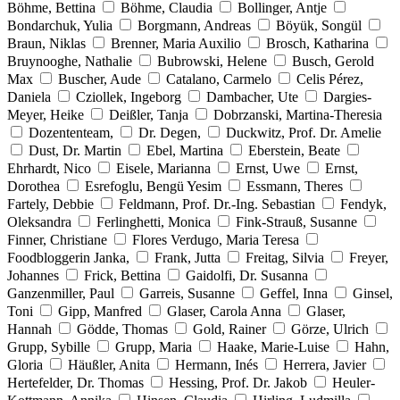
Böhme, Bettina
Böhme, Claudia
Bollinger, Antje
Bondarchuk, Yulia
Borgmann, Andreas
Böyük, Songül
Braun, Niklas
Brenner, Maria Auxilio
Brosch, Katharina
Bruynooghe, Nathalie
Bubrowski, Helene
Busch, Gerold
Max
Buscher, Aude
Catalano, Carmelo
Celis Pérez,
Daniela
Cziollek, Ingeborg
Dambacher, Ute
Dargies-
Meyer, Heike
Deißler, Tanja
Dobrzanski, Martina-Theresia
Dozententeam,
Dr. Degen,
Duckwitz, Prof. Dr. Amelie
Dust, Dr. Martin
Ebel, Martina
Eberstein, Beate
Ehrhardt, Nico
Eisele, Marianna
Ernst, Uwe
Ernst,
Dorothea
Esrefoglu, Bengü Yesim
Essmann, Theres
Fartely, Debbie
Feldmann, Prof. Dr.-Ing. Sebastian
Fendyk,
Oleksandra
Ferlinghetti, Monica
Fink-Strauß, Susanne
Finner, Christiane
Flores Verdugo, Maria Teresa
Foodbloggerin Janka,
Frank, Jutta
Freitag, Silvia
Freyer,
Johannes
Frick, Bettina
Gaidolfi, Dr. Susanna
Ganzenmiller, Paul
Garreis, Susanne
Geffel, Inna
Ginsel,
Toni
Gipp, Manfred
Glaser, Carola Anna
Glaser,
Hannah
Gödde, Thomas
Gold, Rainer
Görze, Ulrich
Grupp, Sybille
Grupp, Maria
Haake, Marie-Luise
Hahn,
Gloria
Häußler, Anita
Hermann, Inés
Herrera, Javier
Hertefelder, Dr. Thomas
Hessing, Prof. Dr. Jakob
Heuler-