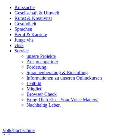
Kurssuche
Gesellschaft & Umwelt
Kunst & Kreativität
Gesundheit
Sprachen
Beruf & Karriere
Junge vhs
vhs3
Service
unsere Projekte
Ansprechpartner
Förderung
Sprachenberatung & Einstufung
Informationen zu unseren Onlinekursen
Leitbild
Mitglied
Browser-Check
Bring Dich Ein – Your Voice Matters!
Nachhaltig Leben
Volkshochschule