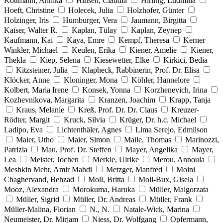
Kottmann, Annika
Hinsen, Claudia
Hirling, Ludmilla
Hoeft, Christine
Holecek, Julia
Holzhofer, Günter
Holzinger, Iris
Humburger, Vera
Jaumann, Birgitta
Kaiser, Walter R.
Kaplan, Tülay
Kaplan, Zeynep
Kaufmann, Kai
Kaya, Emre
Kempf, Theresa
Kerner
Winkler, Michael
Keulen, Erika
Kiener, Amelie
Kiener,
Thekla
Kiep, Selena
Kiesewetter, Elke
Kirkici, Bedia
Kitzsteiner, Julia
Klapheck, Rabbinerin, Prof. Dr. Elisa
Klöcker, Anne
Kloninger, Mona
Köhler, Hannelore
Kolbert, Maria Irene
Konsek, Yonna
Korzhenevich, Irina
Kozhevnikova, Margarita
Kranzen, Joachim
Krapp, Tanja
Kraus, Melanie
Kreß, Prof. Dr. Dr. Claus
Kreuzer-
Rödter, Margit
Kruck, Silvia
Krüger, Dr. h.c. Michael
Ladipo, Eva
Lichtenthäler, Agnes
Lima Serejo, Edmilson
Maier, Utho
Maier, Simon
Maile, Thomas
Marinozzi,
Patrizia
Mau, Prof. Dr. Steffen
Mayer, Angelika
Mayer,
Lea
Meister, Jochen
Merkle, Ulrike
Merou, Annoula
Meshkin Mehr, Amir Mahdi
Metzger, Manfred
Moini
Chaghervand, Behzad
Moll, Britta
Moll-Bux, Gisela
Mooz, Alexandra
Morokuma, Haruka
Müller, Malgorzata
Müller, Sigrid
Müller, Dr. Andreas
Müller, Frank
Müller-Malina, Florian
N., N.
Natale-Wick, Marina
Neumeister, Dr. Mirjam
Niess, Dr. Wolfgang
Opfermann,