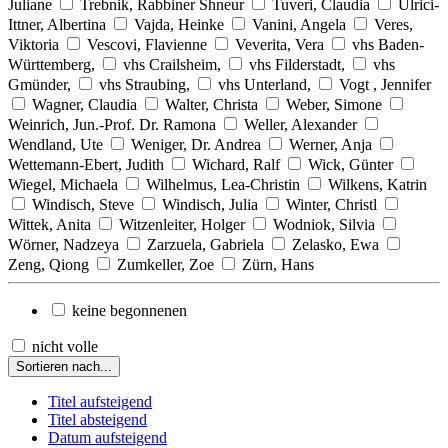
Juliane
Trebnik, Rabbiner Shneur
Tuveri, Claudia
Ulrici-
Ittner, Albertina
Vajda, Heinke
Vanini, Angela
Veres,
Viktoria
Vescovi, Flavienne
Veverita, Vera
vhs Baden-
Württemberg,
vhs Crailsheim,
vhs Filderstadt,
vhs
Gmünder,
vhs Straubing,
vhs Unterland,
Vogt , Jennifer
Wagner, Claudia
Walter, Christa
Weber, Simone
Weinrich, Jun.-Prof. Dr. Ramona
Weller, Alexander
Wendland, Ute
Weniger, Dr. Andrea
Werner, Anja
Wettemann-Ebert, Judith
Wichard, Ralf
Wick, Günter
Wiegel, Michaela
Wilhelmus, Lea-Christin
Wilkens, Katrin
Windisch, Steve
Windisch, Julia
Winter, Christl
Wittek, Anita
Witzenleiter, Holger
Wodniok, Silvia
Wörner, Nadzeya
Zarzuela, Gabriela
Zelasko, Ewa
Zeng, Qiong
Zumkeller, Zoe
Zürn, Hans
keine begonnenen
nicht volle
Sortieren nach...
Titel aufsteigend
Titel absteigend
Datum aufsteigend