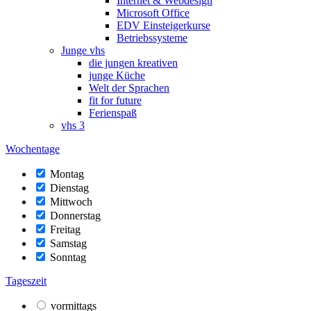
Internet & Webdesign
Microsoft Office
EDV Einsteigerkurse
Betriebssysteme
Junge vhs
die jungen kreativen
junge Küche
Welt der Sprachen
fit for future
Ferienspaß
vhs 3
Wochentage
Montag
Dienstag
Mittwoch
Donnerstag
Freitag
Samstag
Sonntag
Tageszeit
vormittags