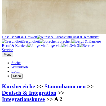
Gesellschaft & Umwelt
Kunst & Kreativität
Gesundheit
Sprachen
Beruf & Karriere
Junge vhs
vhs3
Service
Menü
Suche
Warenkorb
Login
Menü
Kursbereiche
>>
Stammbaum neu
>>
Deutsch & Integration
>>
Integrationskurse
>> A 2