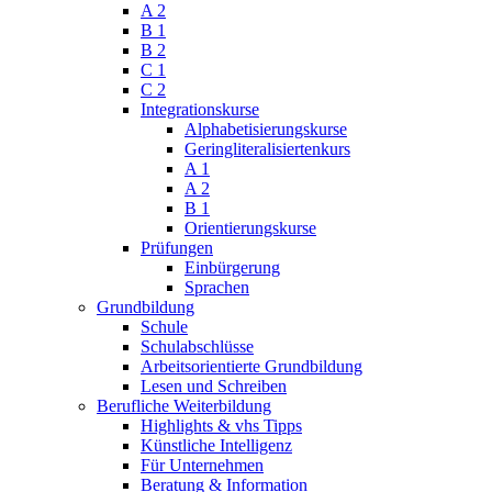
A 2
B 1
B 2
C 1
C 2
Integrationskurse
Alphabetisierungskurse
Geringliteralisiertenkurs
A 1
A 2
B 1
Orientierungskurse
Prüfungen
Einbürgerung
Sprachen
Grundbildung
Schule
Schulabschlüsse
Arbeitsorientierte Grundbildung
Lesen und Schreiben
Berufliche Weiterbildung
Highlights & vhs Tipps
Künstliche Intelligenz
Für Unternehmen
Beratung & Information