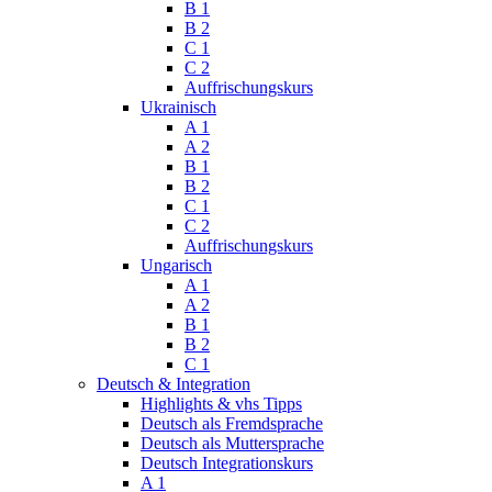
B 1
B 2
C 1
C 2
Auffrischungskurs
Ukrainisch
A 1
A 2
B 1
B 2
C 1
C 2
Auffrischungskurs
Ungarisch
A 1
A 2
B 1
B 2
C 1
Deutsch & Integration
Highlights & vhs Tipps
Deutsch als Fremdsprache
Deutsch als Muttersprache
Deutsch Integrationskurs
A 1