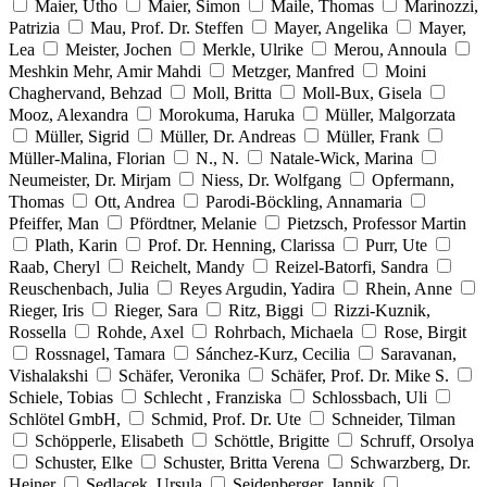
Maier, Utho
Maier, Simon
Maile, Thomas
Marinozzi,
Patrizia
Mau, Prof. Dr. Steffen
Mayer, Angelika
Mayer,
Lea
Meister, Jochen
Merkle, Ulrike
Merou, Annoula
Meshkin Mehr, Amir Mahdi
Metzger, Manfred
Moini
Chaghervand, Behzad
Moll, Britta
Moll-Bux, Gisela
Mooz, Alexandra
Morokuma, Haruka
Müller, Malgorzata
Müller, Sigrid
Müller, Dr. Andreas
Müller, Frank
Müller-Malina, Florian
N., N.
Natale-Wick, Marina
Neumeister, Dr. Mirjam
Niess, Dr. Wolfgang
Opfermann,
Thomas
Ott, Andrea
Parodi-Böckling, Annamaria
Pfeiffer, Man
Pfördtner, Melanie
Pietzsch, Professor Martin
Plath, Karin
Prof. Dr. Henning, Clarissa
Purr, Ute
Raab, Cheryl
Reichelt, Mandy
Reizel-Batorfi, Sandra
Reuschenbach, Julia
Reyes Argudin, Yadira
Rhein, Anne
Rieger, Iris
Rieger, Sara
Ritz, Biggi
Rizzi-Kuznik,
Rossella
Rohde, Axel
Rohrbach, Michaela
Rose, Birgit
Rossnagel, Tamara
Sánchez-Kurz, Cecilia
Saravanan,
Vishalakshi
Schäfer, Veronika
Schäfer, Prof. Dr. Mike S.
Schiele, Tobias
Schlecht , Franziska
Schlossbach, Uli
Schlötel GmbH,
Schmid, Prof. Dr. Ute
Schneider, Tilman
Schöpperle, Elisabeth
Schöttle, Brigitte
Schruff, Orsolya
Schuster, Elke
Schuster, Britta Verena
Schwarzberg, Dr.
Heiner
Sedlacek, Ursula
Seidenberger, Jannik