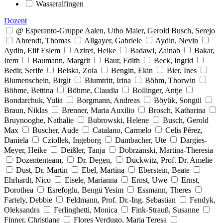
Wasseralfingen
Dozent
@ Esperanto-Gruppe Aalen, Utho Maier, Gerold Busch, Serejo
Ahrendt, Thomas
Allgayer, Gabriele
Aydin, Nevin
Aydin, Elif Eslem
Aziret, Heike
Badawi, Zainab
Bakar,
Irem
Baumann, Margrit
Baur, Edith
Beck, Ingrid
Bedir, Serife
Belska, Zoia
Bengin, Ekin
Bier, Ines
Blumenschein, Birgit
Blumtritt, Irina
Böhm, Thorwin
Böhme, Bettina
Böhme, Claudia
Bollinger, Antje
Bondarchuk, Yulia
Borgmann, Andreas
Böyük, Songül
Braun, Niklas
Brenner, Maria Auxilio
Brosch, Katharina
Bruynooghe, Nathalie
Bubrowski, Helene
Busch, Gerold
Max
Buscher, Aude
Catalano, Carmelo
Celis Pérez,
Daniela
Cziollek, Ingeborg
Dambacher, Ute
Dargies-
Meyer, Heike
Deißler, Tanja
Dobrzanski, Martina-Theresia
Dozententeam,
Dr. Degen,
Duckwitz, Prof. Dr. Amelie
Dust, Dr. Martin
Ebel, Martina
Eberstein, Beate
Ehrhardt, Nico
Eisele, Marianna
Ernst, Uwe
Ernst,
Dorothea
Esrefoglu, Bengü Yesim
Essmann, Theres
Fartely, Debbie
Feldmann, Prof. Dr.-Ing. Sebastian
Fendyk,
Oleksandra
Ferlinghetti, Monica
Fink-Strauß, Susanne
Finner, Christiane
Flores Verdugo, Maria Teresa