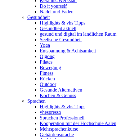
Keramik-Werkstatt
Do it yourself
Nadel und Faden
Gesundheit
Highlights & vhs Tipps
Gesundheit aktuell
gesund und digital im ländlichen Raum
Seelische Gesundheit
Yoga
Entspannung & Achtsamkeit
Qigong
Pilates
Bewegung
Fitness
Rücken
Outdoor
Gesunde Alternativen
Kochen & Genuss
Sprachen
Highlights & vhs Tipps
vhespresso
Sprachen Professionell
Kooperation mit der Hochschule Aalen
Mehrsprachenkurse
Gebärdensprache