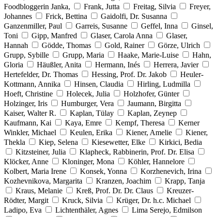
Foodbloggerin Janka,
Frank, Jutta
Freitag, Silvia
Freyer,
Johannes
Frick, Bettina
Gaidolfi, Dr. Susanna
Ganzenmiller, Paul
Garreis, Susanne
Geffel, Inna
Ginsel,
Toni
Gipp, Manfred
Glaser, Carola Anna
Glaser,
Hannah
Gödde, Thomas
Gold, Rainer
Görze, Ulrich
Grupp, Sybille
Grupp, Maria
Haake, Marie-Luise
Hahn,
Gloria
Häußler, Anita
Hermann, Inés
Herrera, Javier
Hertefelder, Dr. Thomas
Hessing, Prof. Dr. Jakob
Heuler-
Kottmann, Annika
Hinsen, Claudia
Hirling, Ludmilla
Hoeft, Christine
Holecek, Julia
Holzhofer, Günter
Holzinger, Iris
Humburger, Vera
Jaumann, Birgitta
Kaiser, Walter R.
Kaplan, Tülay
Kaplan, Zeynep
Kaufmann, Kai
Kaya, Emre
Kempf, Theresa
Kerner
Winkler, Michael
Keulen, Erika
Kiener, Amelie
Kiener,
Thekla
Kiep, Selena
Kiesewetter, Elke
Kirkici, Bedia
Kitzsteiner, Julia
Klapheck, Rabbinerin, Prof. Dr. Elisa
Klöcker, Anne
Kloninger, Mona
Köhler, Hannelore
Kolbert, Maria Irene
Konsek, Yonna
Korzhenevich, Irina
Kozhevnikova, Margarita
Kranzen, Joachim
Krapp, Tanja
Kraus, Melanie
Kreß, Prof. Dr. Dr. Claus
Kreuzer-
Rödter, Margit
Kruck, Silvia
Krüger, Dr. h.c. Michael
Ladipo, Eva
Lichtenthäler, Agnes
Lima Serejo, Edmilson