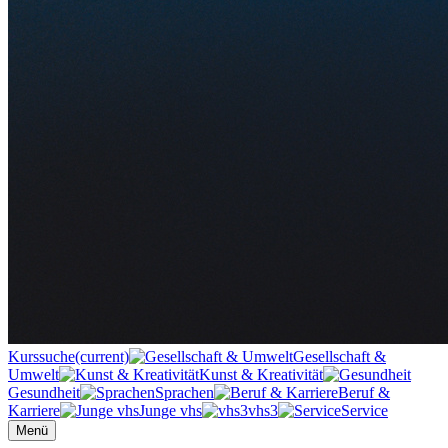
Kurssuche
(current)
Gesellschaft &
Umwelt
Kunst & Kreativität
Gesundheit
Sprachen
Beruf &
Karriere
Junge vhs
vhs3
Service
Menü