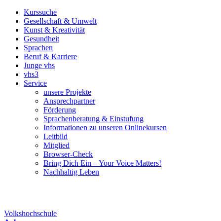
Kurssuche
Gesellschaft & Umwelt
Kunst & Kreativität
Gesundheit
Sprachen
Beruf & Karriere
Junge vhs
vhs3
Service
unsere Projekte
Ansprechpartner
Förderung
Sprachenberatung & Einstufung
Informationen zu unseren Onlinekursen
Leitbild
Mitglied
Browser-Check
Bring Dich Ein – Your Voice Matters!
Nachhaltig Leben
Volkshochschule