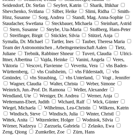
Seidendorf, Dr. Stefan
Seyfert, Katrin
Sharik, Iftikhar
Shevchenko, Svitlana
Silber, Heike
Slimi, Ridha
Smith-
Hinz, Susanne
Sorg, Andrea
Standl, Mag. Anna-Sophie
Staudacher, Swetlana
Steckbauer, Michaela
Steinhart, Astrid
Stern, Susanne
Steybe, Uta-Maria
Stoßberg, Hans-Peter
Streifinger, Birgit
Stückler, Silvia
Stützel, Anja
Symalla, Dr. Michael
Tartler, Ines
Tauber, Theresa Maria
Team der Astronomischen , Arbeitsgemeinschaft Aalen
Tietz,
Juliane
Trebnik, Rabbiner Shneur
Tuveri, Claudia
Ulrici-
Ittner, Albertina
Vajda, Heinke
Vanini, Angela
Veres,
Viktoria
Vescovi, Flavienne
Veverita, Vera
vhs Baden-
Württemberg,
vhs Crailsheim,
vhs Filderstadt,
vhs
Gmünder,
vhs Straubing,
vhs Unterland,
Vogt , Jennifer
Wagner, Claudia
Walter, Christa
Weber, Simone
Weinrich, Jun.-Prof. Dr. Ramona
Weller, Alexander
Wendland, Ute
Weniger, Dr. Andrea
Werner, Anja
Wettemann-Ebert, Judith
Wichard, Ralf
Wick, Günter
Wiegel, Michaela
Wilhelmus, Lea-Christin
Wilkens, Katrin
Windisch, Steve
Windisch, Julia
Winter, Christl
Wittek, Anita
Witzenleiter, Holger
Wodniok, Silvia
Wörner, Nadzeya
Zarzuela, Gabriela
Zelasko, Ewa
Zeng, Qiong
Zumkeller, Zoe
Zürn, Hans