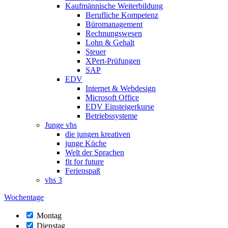
Kaufmännische Weiterbildung
Berufliche Kompetenz
Büromanagement
Rechnungswesen
Lohn & Gehalt
Steuer
XPert-Prüfungen
SAP
EDV
Internet & Webdesign
Microsoft Office
EDV Einsteigerkurse
Betriebssysteme
Junge vhs
die jungen kreativen
junge Küche
Welt der Sprachen
fit for future
Ferienspaß
vhs 3
Wochentage
Montag
Dienstag