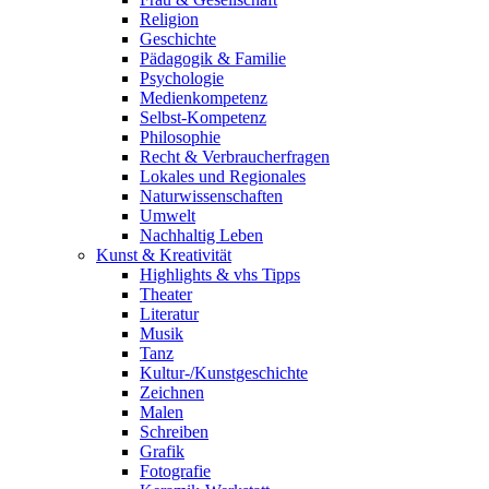
Religion
Geschichte
Pädagogik & Familie
Psychologie
Medienkompetenz
Selbst-Kompetenz
Philosophie
Recht & Verbraucherfragen
Lokales und Regionales
Naturwissenschaften
Umwelt
Nachhaltig Leben
Kunst & Kreativität
Highlights & vhs Tipps
Theater
Literatur
Musik
Tanz
Kultur-/Kunstgeschichte
Zeichnen
Malen
Schreiben
Grafik
Fotografie