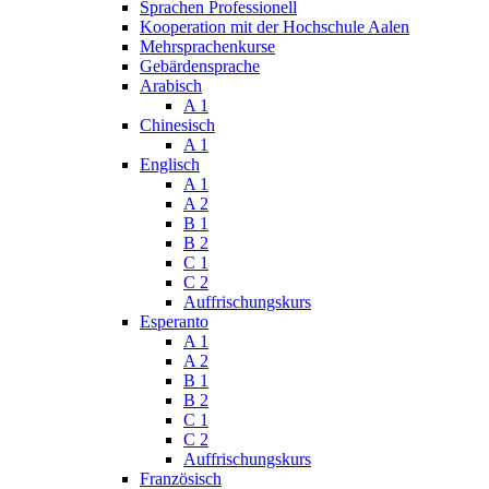
Sprachen Professionell
Kooperation mit der Hochschule Aalen
Mehrsprachenkurse
Gebärdensprache
Arabisch
A 1
Chinesisch
A 1
Englisch
A 1
A 2
B 1
B 2
C 1
C 2
Auffrischungskurs
Esperanto
A 1
A 2
B 1
B 2
C 1
C 2
Auffrischungskurs
Französisch