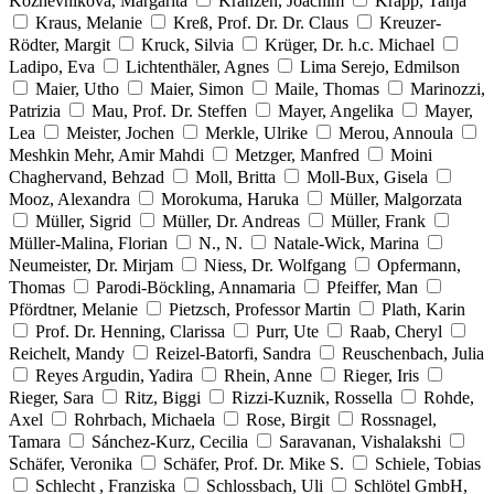
Kozhevnikova, Margarita
Kranzen, Joachim
Krapp, Tanja
Kraus, Melanie
Kreß, Prof. Dr. Dr. Claus
Kreuzer-
Rödter, Margit
Kruck, Silvia
Krüger, Dr. h.c. Michael
Ladipo, Eva
Lichtenthäler, Agnes
Lima Serejo, Edmilson
Maier, Utho
Maier, Simon
Maile, Thomas
Marinozzi,
Patrizia
Mau, Prof. Dr. Steffen
Mayer, Angelika
Mayer,
Lea
Meister, Jochen
Merkle, Ulrike
Merou, Annoula
Meshkin Mehr, Amir Mahdi
Metzger, Manfred
Moini
Chaghervand, Behzad
Moll, Britta
Moll-Bux, Gisela
Mooz, Alexandra
Morokuma, Haruka
Müller, Malgorzata
Müller, Sigrid
Müller, Dr. Andreas
Müller, Frank
Müller-Malina, Florian
N., N.
Natale-Wick, Marina
Neumeister, Dr. Mirjam
Niess, Dr. Wolfgang
Opfermann,
Thomas
Parodi-Böckling, Annamaria
Pfeiffer, Man
Pfördtner, Melanie
Pietzsch, Professor Martin
Plath, Karin
Prof. Dr. Henning, Clarissa
Purr, Ute
Raab, Cheryl
Reichelt, Mandy
Reizel-Batorfi, Sandra
Reuschenbach, Julia
Reyes Argudin, Yadira
Rhein, Anne
Rieger, Iris
Rieger, Sara
Ritz, Biggi
Rizzi-Kuznik, Rossella
Rohde,
Axel
Rohrbach, Michaela
Rose, Birgit
Rossnagel,
Tamara
Sánchez-Kurz, Cecilia
Saravanan, Vishalakshi
Schäfer, Veronika
Schäfer, Prof. Dr. Mike S.
Schiele, Tobias
Schlecht , Franziska
Schlossbach, Uli
Schlötel GmbH,