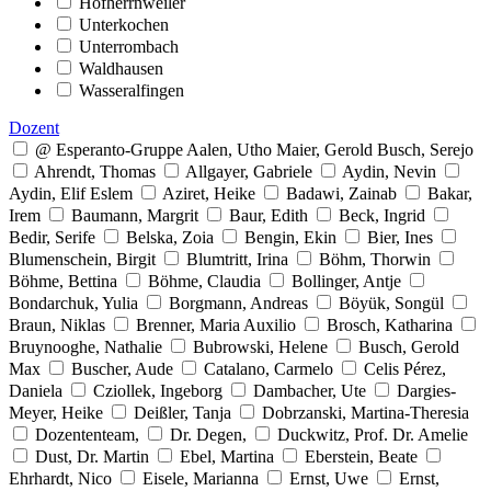
Hofherrnweiler
Unterkochen
Unterrombach
Waldhausen
Wasseralfingen
Dozent
@ Esperanto-Gruppe Aalen, Utho Maier, Gerold Busch, Serejo
Ahrendt, Thomas
Allgayer, Gabriele
Aydin, Nevin
Aydin, Elif Eslem
Aziret, Heike
Badawi, Zainab
Bakar,
Irem
Baumann, Margrit
Baur, Edith
Beck, Ingrid
Bedir, Serife
Belska, Zoia
Bengin, Ekin
Bier, Ines
Blumenschein, Birgit
Blumtritt, Irina
Böhm, Thorwin
Böhme, Bettina
Böhme, Claudia
Bollinger, Antje
Bondarchuk, Yulia
Borgmann, Andreas
Böyük, Songül
Braun, Niklas
Brenner, Maria Auxilio
Brosch, Katharina
Bruynooghe, Nathalie
Bubrowski, Helene
Busch, Gerold
Max
Buscher, Aude
Catalano, Carmelo
Celis Pérez,
Daniela
Cziollek, Ingeborg
Dambacher, Ute
Dargies-
Meyer, Heike
Deißler, Tanja
Dobrzanski, Martina-Theresia
Dozententeam,
Dr. Degen,
Duckwitz, Prof. Dr. Amelie
Dust, Dr. Martin
Ebel, Martina
Eberstein, Beate
Ehrhardt, Nico
Eisele, Marianna
Ernst, Uwe
Ernst,