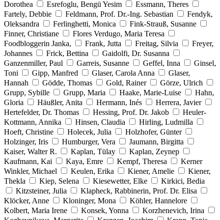
Dorothea
Esrefoglu, Bengü Yesim
Essmann, Theres
Fartely, Debbie
Feldmann, Prof. Dr.-Ing. Sebastian
Fendyk,
Oleksandra
Ferlinghetti, Monica
Fink-Strauß, Susanne
Finner, Christiane
Flores Verdugo, Maria Teresa
Foodbloggerin Janka,
Frank, Jutta
Freitag, Silvia
Freyer,
Johannes
Frick, Bettina
Gaidolfi, Dr. Susanna
Ganzenmiller, Paul
Garreis, Susanne
Geffel, Inna
Ginsel,
Toni
Gipp, Manfred
Glaser, Carola Anna
Glaser,
Hannah
Gödde, Thomas
Gold, Rainer
Görze, Ulrich
Grupp, Sybille
Grupp, Maria
Haake, Marie-Luise
Hahn,
Gloria
Häußler, Anita
Hermann, Inés
Herrera, Javier
Hertefelder, Dr. Thomas
Hessing, Prof. Dr. Jakob
Heuler-
Kottmann, Annika
Hinsen, Claudia
Hirling, Ludmilla
Hoeft, Christine
Holecek, Julia
Holzhofer, Günter
Holzinger, Iris
Humburger, Vera
Jaumann, Birgitta
Kaiser, Walter R.
Kaplan, Tülay
Kaplan, Zeynep
Kaufmann, Kai
Kaya, Emre
Kempf, Theresa
Kerner
Winkler, Michael
Keulen, Erika
Kiener, Amelie
Kiener,
Thekla
Kiep, Selena
Kiesewetter, Elke
Kirkici, Bedia
Kitzsteiner, Julia
Klapheck, Rabbinerin, Prof. Dr. Elisa
Klöcker, Anne
Kloninger, Mona
Köhler, Hannelore
Kolbert, Maria Irene
Konsek, Yonna
Korzhenevich, Irina