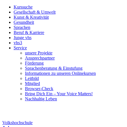
Kurssuche
Gesellschaft & Umwelt
Kunst & Kreativität
Gesundheit
Sprachen
Beruf & Karriere
Junge vhs
vhs3
Service
unsere Projekte
Ansprechpartner
Förderung
Sprachenberatung & Einstufung
Informationen zu unseren Onlinekursen
Leitbild
Mitglied
Browser-Check
Bring Dich Ein – Your Voice Matters!
Nachhaltig Leben
Volkshochschule