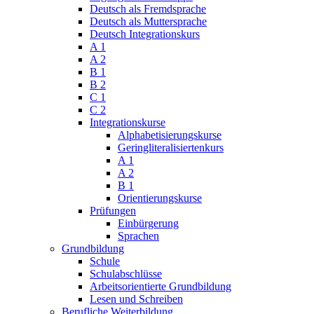
Deutsch als Fremdsprache
Deutsch als Muttersprache
Deutsch Integrationskurs
A 1
A 2
B 1
B 2
C 1
C 2
Integrationskurse
Alphabetisierungskurse
Geringliteralisiertenkurs
A 1
A 2
B 1
Orientierungskurse
Prüfungen
Einbürgerung
Sprachen
Grundbildung
Schule
Schulabschlüsse
Arbeitsorientierte Grundbildung
Lesen und Schreiben
Berufliche Weiterbildung