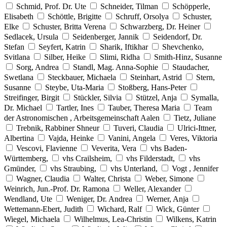
Schmid, Prof. Dr. Ute
Schneider, Tilman
Schöpperle,
Elisabeth
Schöttle, Brigitte
Schruff, Orsolya
Schuster,
Elke
Schuster, Britta Verena
Schwarzberg, Dr. Heiner
Sedlacek, Ursula
Seidenberger, Jannik
Seidendorf, Dr.
Stefan
Seyfert, Katrin
Sharik, Iftikhar
Shevchenko,
Svitlana
Silber, Heike
Slimi, Ridha
Smith-Hinz, Susanne
Sorg, Andrea
Standl, Mag. Anna-Sophie
Staudacher,
Swetlana
Steckbauer, Michaela
Steinhart, Astrid
Stern,
Susanne
Steybe, Uta-Maria
Stoßberg, Hans-Peter
Streifinger, Birgit
Stückler, Silvia
Stützel, Anja
Symalla,
Dr. Michael
Tartler, Ines
Tauber, Theresa Maria
Team
der Astronomischen , Arbeitsgemeinschaft Aalen
Tietz, Juliane
Trebnik, Rabbiner Shneur
Tuveri, Claudia
Ulrici-Ittner,
Albertina
Vajda, Heinke
Vanini, Angela
Veres, Viktoria
Vescovi, Flavienne
Veverita, Vera
vhs Baden-
Württemberg,
vhs Crailsheim,
vhs Filderstadt,
vhs
Gmünder,
vhs Straubing,
vhs Unterland,
Vogt , Jennifer
Wagner, Claudia
Walter, Christa
Weber, Simone
Weinrich, Jun.-Prof. Dr. Ramona
Weller, Alexander
Wendland, Ute
Weniger, Dr. Andrea
Werner, Anja
Wettemann-Ebert, Judith
Wichard, Ralf
Wick, Günter
Wiegel, Michaela
Wilhelmus, Lea-Christin
Wilkens, Katrin