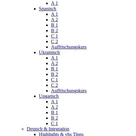
A 1
Spanisch
A 1
A 2
B 1
B 2
C 1
C 2
Auffrischungskurs
Ukrainisch
A 1
A 2
B 1
B 2
C 1
C 2
Auffrischungskurs
Ungarisch
A 1
A 2
B 1
B 2
C 1
Deutsch & Integration
Highlights & vhs Tipps