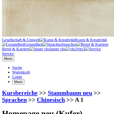
Gesellschaft & Umwelt
Kunst & Kreativität
Gesundheit
Sprachen
Beruf & Karriere
Junge vhs
vhs3
Service
Menü
Suche
Warenkorb
Login
Menü
Kursbereiche
>>
Stammbaum neu
>>
Sprachen
>>
Chinesisch
>> A 1
Homepage neu (Kufer)