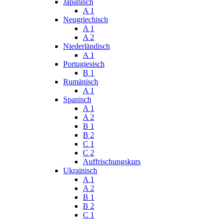
Japanisch
A 1
Neugriechisch
A 1
A 2
Niederländisch
A 1
Portugiesisch
B 1
Rumänisch
A 1
Spanisch
A 1
A 2
B 1
B 2
C 1
C 2
Auffrischungskurs
Ukrainisch
A 1
A 2
B 1
B 2
C 1