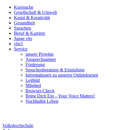
Kurssuche
Gesellschaft & Umwelt
Kunst & Kreativität
Gesundheit
Sprachen
Beruf & Karriere
Junge vhs
vhs3
Service
unsere Projekte
Ansprechpartner
Förderung
Sprachenberatung & Einstufung
Informationen zu unseren Onlinekursen
Leitbild
Mitglied
Browser-Check
Bring Dich Ein – Your Voice Matters!
Nachhaltig Leben
Volkshochschule