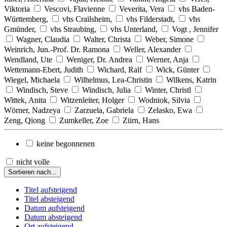
Viktoria
Vescovi, Flavienne
Veverita, Vera
vhs Baden-
Württemberg,
vhs Crailsheim,
vhs Filderstadt,
vhs
Gmünder,
vhs Straubing,
vhs Unterland,
Vogt , Jennifer
Wagner, Claudia
Walter, Christa
Weber, Simone
Weinrich, Jun.-Prof. Dr. Ramona
Weller, Alexander
Wendland, Ute
Weniger, Dr. Andrea
Werner, Anja
Wettemann-Ebert, Judith
Wichard, Ralf
Wick, Günter
Wiegel, Michaela
Wilhelmus, Lea-Christin
Wilkens, Katrin
Windisch, Steve
Windisch, Julia
Winter, Christl
Wittek, Anita
Witzenleiter, Holger
Wodniok, Silvia
Wörner, Nadzeya
Zarzuela, Gabriela
Zelasko, Ewa
Zeng, Qiong
Zumkeller, Zoe
Zürn, Hans
keine begonnenen
nicht volle
Sortieren nach...
Titel aufsteigend
Titel absteigend
Datum aufsteigend
Datum absteigend
Ort aufsteigend