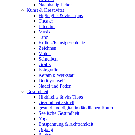
Nachhaltig Leben
Kunst & Kreativität
Highlights & vhs Tipps
Theater
Literatur
Musik
Tanz
Kultur-/Kunstgeschichte
Zeichnen
Malen
Schreiben
Grafik
Fotografie
Keramik-Werkstatt
Do it yourself
Nadel und Faden
Gesundheit
Highlights & vhs Tipps
Gesundheit aktuell
gesund und digital im ländlichen Raum
Seelische Gesundheit
Yoga
Entspannung & Achtsamkeit
Qigong
Pilates