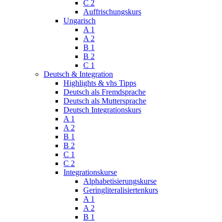
C 2
Auffrischungskurs
Ungarisch
A 1
A 2
B 1
B 2
C 1
Deutsch & Integration
Highlights & vhs Tipps
Deutsch als Fremdsprache
Deutsch als Muttersprache
Deutsch Integrationskurs
A 1
A 2
B 1
B 2
C 1
C 2
Integrationskurse
Alphabetisierungskurse
Geringliteralisiertenkurs
A 1
A 2
B 1