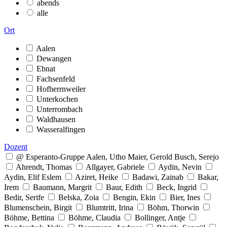
abends
alle
Ort
Aalen
Dewangen
Ebnat
Fachsenfeld
Hofherrnweiler
Unterkochen
Unterrombach
Waldhausen
Wasseralfingen
Dozent
@ Esperanto-Gruppe Aalen, Utho Maier, Gerold Busch, Serejo
Ahrendt, Thomas
Allgayer, Gabriele
Aydin, Nevin
Aydin, Elif Eslem
Aziret, Heike
Badawi, Zainab
Bakar,
Irem
Baumann, Margrit
Baur, Edith
Beck, Ingrid
Bedir, Serife
Belska, Zoia
Bengin, Ekin
Bier, Ines
Blumenschein, Birgit
Blumtritt, Irina
Böhm, Thorwin
Böhme, Bettina
Böhme, Claudia
Bollinger, Antje