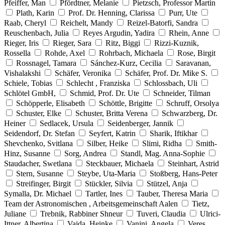
Pfeiffer, Man
Pfördtner, Melanie
Pietzsch, Professor Martin
Plath, Karin
Prof. Dr. Henning, Clarissa
Purr, Ute
Raab, Cheryl
Reichelt, Mandy
Reizel-Batorfi, Sandra
Reuschenbach, Julia
Reyes Argudin, Yadira
Rhein, Anne
Rieger, Iris
Rieger, Sara
Ritz, Biggi
Rizzi-Kuznik,
Rossella
Rohde, Axel
Rohrbach, Michaela
Rose, Birgit
Rossnagel, Tamara
Sánchez-Kurz, Cecilia
Saravanan,
Vishalakshi
Schäfer, Veronika
Schäfer, Prof. Dr. Mike S.
Schiele, Tobias
Schlecht , Franziska
Schlossbach, Uli
Schlötel GmbH,
Schmid, Prof. Dr. Ute
Schneider, Tilman
Schöpperle, Elisabeth
Schöttle, Brigitte
Schruff, Orsolya
Schuster, Elke
Schuster, Britta Verena
Schwarzberg, Dr.
Heiner
Sedlacek, Ursula
Seidenberger, Jannik
Seidendorf, Dr. Stefan
Seyfert, Katrin
Sharik, Iftikhar
Shevchenko, Svitlana
Silber, Heike
Slimi, Ridha
Smith-
Hinz, Susanne
Sorg, Andrea
Standl, Mag. Anna-Sophie
Staudacher, Swetlana
Steckbauer, Michaela
Steinhart, Astrid
Stern, Susanne
Steybe, Uta-Maria
Stoßberg, Hans-Peter
Streifinger, Birgit
Stückler, Silvia
Stützel, Anja
Symalla, Dr. Michael
Tartler, Ines
Tauber, Theresa Maria
Team der Astronomischen , Arbeitsgemeinschaft Aalen
Tietz,
Juliane
Trebnik, Rabbiner Shneur
Tuveri, Claudia
Ulrici-
Ittner, Albertina
Vajda, Heinke
Vanini, Angela
Veres,