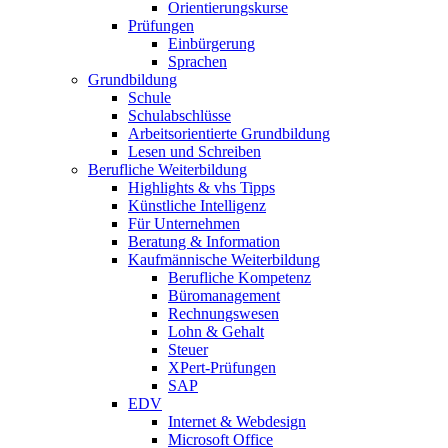
Orientierungskurse
Prüfungen
Einbürgerung
Sprachen
Grundbildung
Schule
Schulabschlüsse
Arbeitsorientierte Grundbildung
Lesen und Schreiben
Berufliche Weiterbildung
Highlights & vhs Tipps
Künstliche Intelligenz
Für Unternehmen
Beratung & Information
Kaufmännische Weiterbildung
Berufliche Kompetenz
Büromanagement
Rechnungswesen
Lohn & Gehalt
Steuer
XPert-Prüfungen
SAP
EDV
Internet & Webdesign
Microsoft Office