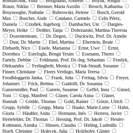
Bondarchuk, Yulia
Borgmann, Andreas
Böyük, Songül
Braun, Niklas
Brenner, Maria Auxilio
Brosch, Katharina
Bruynooghe, Nathalie
Bubrowski, Helene
Busch, Gerold
Max
Buscher, Aude
Catalano, Carmelo
Celis Pérez,
Daniela
Cziollek, Ingeborg
Dambacher, Ute
Dargies-
Meyer, Heike
Deißler, Tanja
Dobrzanski, Martina-Theresia
Dozententeam,
Dr. Degen,
Duckwitz, Prof. Dr. Amelie
Dust, Dr. Martin
Ebel, Martina
Eberstein, Beate
Ehrhardt, Nico
Eisele, Marianna
Ernst, Uwe
Ernst,
Dorothea
Esrefoglu, Bengü Yesim
Essmann, Theres
Fartely, Debbie
Feldmann, Prof. Dr.-Ing. Sebastian
Fendyk,
Oleksandra
Ferlinghetti, Monica
Fink-Strauß, Susanne
Finner, Christiane
Flores Verdugo, Maria Teresa
Foodbloggerin Janka,
Frank, Jutta
Freitag, Silvia
Freyer,
Johannes
Frick, Bettina
Gaidolfi, Dr. Susanna
Ganzenmiller, Paul
Garreis, Susanne
Geffel, Inna
Ginsel,
Toni
Gipp, Manfred
Glaser, Carola Anna
Glaser,
Hannah
Gödde, Thomas
Gold, Rainer
Görze, Ulrich
Grupp, Sybille
Grupp, Maria
Haake, Marie-Luise
Hahn,
Gloria
Häußler, Anita
Hermann, Inés
Herrera, Javier
Hertefelder, Dr. Thomas
Hessing, Prof. Dr. Jakob
Heuler-
Kottmann, Annika
Hinsen, Claudia
Hirling, Ludmilla
Hoeft, Christine
Holecek, Julia
Holzhofer, Günter