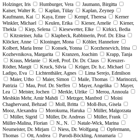
Holzinger, Iris
Humburger, Vera
Jaumann, Birgitta
Kaiser, Walter R.
Kaplan, Tülay
Kaplan, Zeynep
Kaufmann, Kai
Kaya, Emre
Kempf, Theresa
Kerner
Winkler, Michael
Keulen, Erika
Kiener, Amelie
Kiener,
Thekla
Kiep, Selena
Kiesewetter, Elke
Kirkici, Bedia
Kitzsteiner, Julia
Klapheck, Rabbinerin, Prof. Dr. Elisa
Klöcker, Anne
Kloninger, Mona
Köhler, Hannelore
Kolbert, Maria Irene
Konsek, Yonna
Korzhenevich, Irina
Kozhevnikova, Margarita
Kranzen, Joachim
Krapp, Tanja
Kraus, Melanie
Kreß, Prof. Dr. Dr. Claus
Kreuzer-
Rödter, Margit
Kruck, Silvia
Krüger, Dr. h.c. Michael
Ladipo, Eva
Lichtenthäler, Agnes
Lima Serejo, Edmilson
Maier, Utho
Maier, Simon
Maile, Thomas
Marinozzi,
Patrizia
Mau, Prof. Dr. Steffen
Mayer, Angelika
Mayer,
Lea
Meister, Jochen
Merkle, Ulrike
Merou, Annoula
Meshkin Mehr, Amir Mahdi
Metzger, Manfred
Moini
Chaghervand, Behzad
Moll, Britta
Moll-Bux, Gisela
Mooz, Alexandra
Morokuma, Haruka
Müller, Malgorzata
Müller, Sigrid
Müller, Dr. Andreas
Müller, Frank
Müller-Malina, Florian
N., N.
Natale-Wick, Marina
Neumeister, Dr. Mirjam
Niess, Dr. Wolfgang
Opfermann,
Thomas
Ott, Andrea
Parodi-Böckling, Annamaria