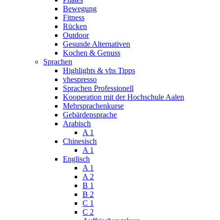
Bewegung
Fitness
Rücken
Outdoor
Gesunde Alternativen
Kochen & Genuss
Sprachen
Highlights & vhs Tipps
vhespresso
Sprachen Professionell
Kooperation mit der Hochschule Aalen
Mehrsprachenkurse
Gebärdensprache
Arabisch
A 1
Chinesisch
A 1
Englisch
A 1
A 2
B 1
B 2
C 1
C 2