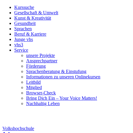
Kurssuche
Gesellschaft & Umwelt
Kunst & Kreativität
Gesundheit
Sprachen
Beruf & Karriere
Junge vhs
vhs3
Service
unsere Projekte
Ansprechpartner
Förderung
Sprachenberatung & Einstufung
Informationen zu unseren Onlinekursen
Leitbild
Mitglied
Browser-Check
Bring Dich Ein – Your Voice Matters!
Nachhaltig Leben
Volkshochschule