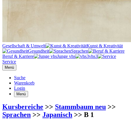
Gesellschaft & Umwelt
Kunst & Kreativität
Gesundheit
Sprachen
Beruf & Karriere
Junge vhs
vhs3
Service
Menü
Suche
Warenkorb
Login
Menü
Kursbereiche
>>
Stammbaum neu
>>
Sprachen
>>
Japanisch
>> B 1