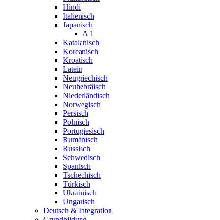
Hindi
Italienisch
Japanisch
A 1
Katalanisch
Koreanisch
Kroatisch
Latein
Neugriechisch
Neuhebräisch
Niederländisch
Norwegisch
Persisch
Polnisch
Portugiesisch
Rumänisch
Russisch
Schwedisch
Spanisch
Tschechisch
Türkisch
Ukrainisch
Ungarisch
Deutsch & Integration
Grundbildung