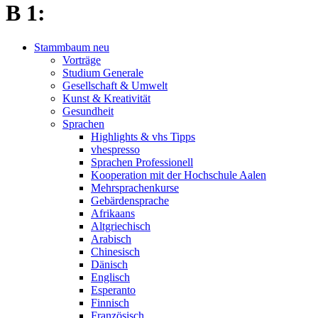
B 1:
Stammbaum neu
Vorträge
Studium Generale
Gesellschaft & Umwelt
Kunst & Kreativität
Gesundheit
Sprachen
Highlights & vhs Tipps
vhespresso
Sprachen Professionell
Kooperation mit der Hochschule Aalen
Mehrsprachenkurse
Gebärdensprache
Afrikaans
Altgriechisch
Arabisch
Chinesisch
Dänisch
Englisch
Esperanto
Finnisch
Französisch