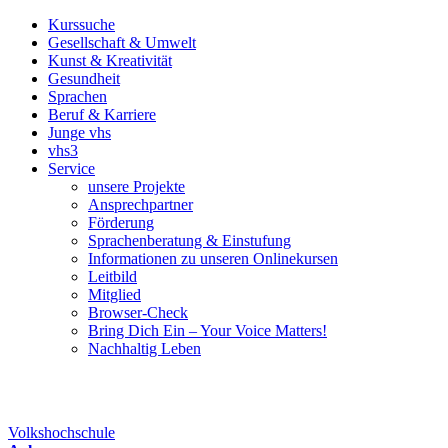
Kurssuche
Gesellschaft & Umwelt
Kunst & Kreativität
Gesundheit
Sprachen
Beruf & Karriere
Junge vhs
vhs3
Service
unsere Projekte
Ansprechpartner
Förderung
Sprachenberatung & Einstufung
Informationen zu unseren Onlinekursen
Leitbild
Mitglied
Browser-Check
Bring Dich Ein – Your Voice Matters!
Nachhaltig Leben
Volkshochschule