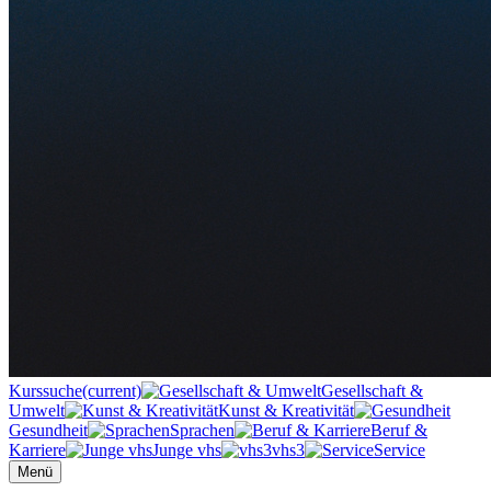
Kurssuche
(current)
Gesellschaft &
Umwelt
Kunst & Kreativität
Gesundheit
Sprachen
Beruf &
Karriere
Junge vhs
vhs3
Service
Menü