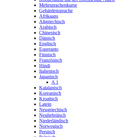
Mehrsprachenkurse
Gebärdensprache
Afrikaans
Altgriechisch
Arabisch
Chinesisch
Dänisch
Englisch
Esperanto
Finnisch
Französisch
Hindi
Italienisch
Japanisch
A 1
Katalanisch
Koreanisch
Kroatisch
Latein
Neugriechisch
Neuhebräisch
Niederländisch
Norwegisch
Persisch