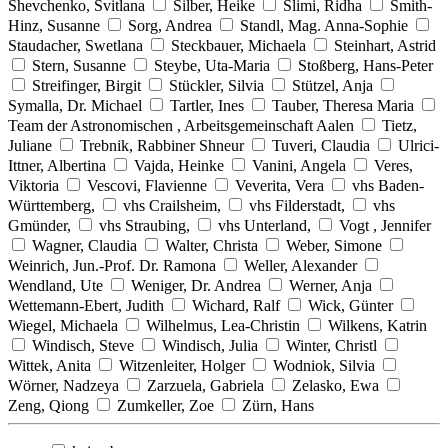
Shevchenko, Svitlana
Silber, Heike
Slimi, Ridha
Smith-
Hinz, Susanne
Sorg, Andrea
Standl, Mag. Anna-Sophie
Staudacher, Swetlana
Steckbauer, Michaela
Steinhart, Astrid
Stern, Susanne
Steybe, Uta-Maria
Stoßberg, Hans-Peter
Streifinger, Birgit
Stückler, Silvia
Stützel, Anja
Symalla, Dr. Michael
Tartler, Ines
Tauber, Theresa Maria
Team der Astronomischen , Arbeitsgemeinschaft Aalen
Tietz,
Juliane
Trebnik, Rabbiner Shneur
Tuveri, Claudia
Ulrici-
Ittner, Albertina
Vajda, Heinke
Vanini, Angela
Veres,
Viktoria
Vescovi, Flavienne
Veverita, Vera
vhs Baden-
Württemberg,
vhs Crailsheim,
vhs Filderstadt,
vhs
Gmünder,
vhs Straubing,
vhs Unterland,
Vogt , Jennifer
Wagner, Claudia
Walter, Christa
Weber, Simone
Weinrich, Jun.-Prof. Dr. Ramona
Weller, Alexander
Wendland, Ute
Weniger, Dr. Andrea
Werner, Anja
Wettemann-Ebert, Judith
Wichard, Ralf
Wick, Günter
Wiegel, Michaela
Wilhelmus, Lea-Christin
Wilkens, Katrin
Windisch, Steve
Windisch, Julia
Winter, Christl
Wittek, Anita
Witzenleiter, Holger
Wodniok, Silvia
Wörner, Nadzeya
Zarzuela, Gabriela
Zelasko, Ewa
Zeng, Qiong
Zumkeller, Zoe
Zürn, Hans