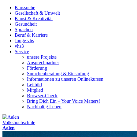
Kurssuche
Gesellschaft & Umwelt
Kunst & Kreativität
Gesundheit
Sprachen
Beruf & Karriere
Junge vhs
vhs3
Service
unsere Projekte
Ansprechpartner
Förderung
Sprachenberatung & Einstufung
Informationen zu unseren Onlinekursen
Leitbild
Mitglied
Browser-Check
Bring Dich Ein – Your Voice Matters!
Nachhaltig Leben
Volkshochschule
Aalen