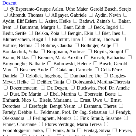
Dozent
@ Esperanto-Gruppe Aalen, Utho Maier, Gerold Busch, Serejo
Ahrendt, Thomas
Allgayer, Gabriele
Aydin, Nevin
Aydin, Elif Eslem
Aziret, Heike
Badawi, Zainab
Bakar,
Irem
Baumann, Margrit
Baur, Edith
Beck, Ingrid
Bedir, Serife
Belska, Zoia
Bengin, Ekin
Bier, Ines
Blumenschein, Birgit
Blumtritt, Irina
Böhm, Thorwin
Böhme, Bettina
Böhme, Claudia
Bollinger, Antje
Bondarchuk, Yulia
Borgmann, Andreas
Böyük, Songül
Braun, Niklas
Brenner, Maria Auxilio
Brosch, Katharina
Bruynooghe, Nathalie
Bubrowski, Helene
Busch, Gerold
Max
Buscher, Aude
Catalano, Carmelo
Celis Pérez,
Daniela
Cziollek, Ingeborg
Dambacher, Ute
Dargies-
Meyer, Heike
Deißler, Tanja
Dobrzanski, Martina-Theresia
Dozententeam,
Dr. Degen,
Duckwitz, Prof. Dr. Amelie
Dust, Dr. Martin
Ebel, Martina
Eberstein, Beate
Ehrhardt, Nico
Eisele, Marianna
Ernst, Uwe
Ernst,
Dorothea
Esrefoglu, Bengü Yesim
Essmann, Theres
Fartely, Debbie
Feldmann, Prof. Dr.-Ing. Sebastian
Fendyk,
Oleksandra
Ferlinghetti, Monica
Fink-Strauß, Susanne
Finner, Christiane
Flores Verdugo, Maria Teresa
Foodbloggerin Janka,
Frank, Jutta
Freitag, Silvia
Freyer,