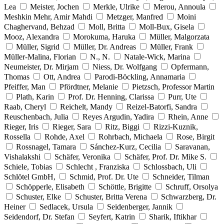
Lea
Meister, Jochen
Merkle, Ulrike
Merou, Annoula
Meshkin Mehr, Amir Mahdi
Metzger, Manfred
Moini
Chaghervand, Behzad
Moll, Britta
Moll-Bux, Gisela
Mooz, Alexandra
Morokuma, Haruka
Müller, Malgorzata
Müller, Sigrid
Müller, Dr. Andreas
Müller, Frank
Müller-Malina, Florian
N., N.
Natale-Wick, Marina
Neumeister, Dr. Mirjam
Niess, Dr. Wolfgang
Opfermann,
Thomas
Ott, Andrea
Parodi-Böckling, Annamaria
Pfeiffer, Man
Pfördtner, Melanie
Pietzsch, Professor Martin
Plath, Karin
Prof. Dr. Henning, Clarissa
Purr, Ute
Raab, Cheryl
Reichelt, Mandy
Reizel-Batorfi, Sandra
Reuschenbach, Julia
Reyes Argudin, Yadira
Rhein, Anne
Rieger, Iris
Rieger, Sara
Ritz, Biggi
Rizzi-Kuznik,
Rossella
Rohde, Axel
Rohrbach, Michaela
Rose, Birgit
Rossnagel, Tamara
Sánchez-Kurz, Cecilia
Saravanan,
Vishalakshi
Schäfer, Veronika
Schäfer, Prof. Dr. Mike S.
Schiele, Tobias
Schlecht , Franziska
Schlossbach, Uli
Schlötel GmbH,
Schmid, Prof. Dr. Ute
Schneider, Tilman
Schöpperle, Elisabeth
Schöttle, Brigitte
Schruff, Orsolya
Schuster, Elke
Schuster, Britta Verena
Schwarzberg, Dr.
Heiner
Sedlacek, Ursula
Seidenberger, Jannik
Seidendorf, Dr. Stefan
Seyfert, Katrin
Sharik, Iftikhar