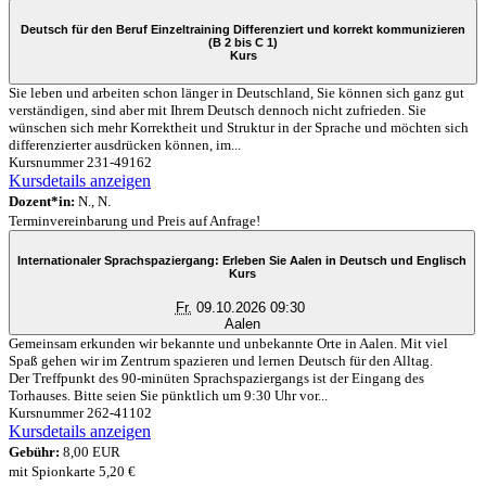
Deutsch für den Beruf Einzeltraining Differenziert und korrekt kommunizieren
(B 2 bis C 1)
Kurs
Sie leben und arbeiten schon länger in Deutschland, Sie können sich ganz gut
verständigen, sind aber mit Ihrem Deutsch dennoch nicht zufrieden. Sie
wünschen sich mehr Korrektheit und Struktur in der Sprache und möchten sich
differenzierter ausdrücken können, im...
Kursnummer 231-49162
Kursdetails anzeigen
Dozent*in:
N., N.
Terminvereinbarung und Preis auf Anfrage!
Internationaler Sprachspaziergang: Erleben Sie Aalen in Deutsch und Englisch
Kurs
Fr.
09.10.2026 09:30
Aalen
Gemeinsam erkunden wir bekannte und unbekannte Orte in Aalen. Mit viel
Spaß gehen wir im Zentrum spazieren und lernen Deutsch für den Alltag.
Der Treffpunkt des 90-minüten Sprachspaziergangs ist der Eingang des
Torhauses. Bitte seien Sie pünktlich um 9:30 Uhr vor...
Kursnummer 262-41102
Kursdetails anzeigen
Gebühr:
8,00 EUR
mit Spionkarte 5,20 €