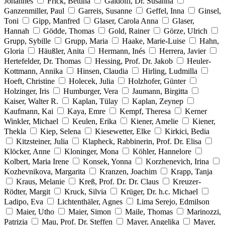
Johannes
Frick, Bettina
Gaidolfi, Dr. Susanna
Ganzenmiller, Paul
Garreis, Susanne
Geffel, Inna
Ginsel,
Toni
Gipp, Manfred
Glaser, Carola Anna
Glaser,
Hannah
Gödde, Thomas
Gold, Rainer
Görze, Ulrich
Grupp, Sybille
Grupp, Maria
Haake, Marie-Luise
Hahn,
Gloria
Häußler, Anita
Hermann, Inés
Herrera, Javier
Hertefelder, Dr. Thomas
Hessing, Prof. Dr. Jakob
Heuler-
Kottmann, Annika
Hinsen, Claudia
Hirling, Ludmilla
Hoeft, Christine
Holecek, Julia
Holzhofer, Günter
Holzinger, Iris
Humburger, Vera
Jaumann, Birgitta
Kaiser, Walter R.
Kaplan, Tülay
Kaplan, Zeynep
Kaufmann, Kai
Kaya, Emre
Kempf, Theresa
Kerner
Winkler, Michael
Keulen, Erika
Kiener, Amelie
Kiener,
Thekla
Kiep, Selena
Kiesewetter, Elke
Kirkici, Bedia
Kitzsteiner, Julia
Klapheck, Rabbinerin, Prof. Dr. Elisa
Klöcker, Anne
Kloninger, Mona
Köhler, Hannelore
Kolbert, Maria Irene
Konsek, Yonna
Korzhenevich, Irina
Kozhevnikova, Margarita
Kranzen, Joachim
Krapp, Tanja
Kraus, Melanie
Kreß, Prof. Dr. Dr. Claus
Kreuzer-
Rödter, Margit
Kruck, Silvia
Krüger, Dr. h.c. Michael
Ladipo, Eva
Lichtenthäler, Agnes
Lima Serejo, Edmilson
Maier, Utho
Maier, Simon
Maile, Thomas
Marinozzi,
Patrizia
Mau, Prof. Dr. Steffen
Mayer, Angelika
Mayer,