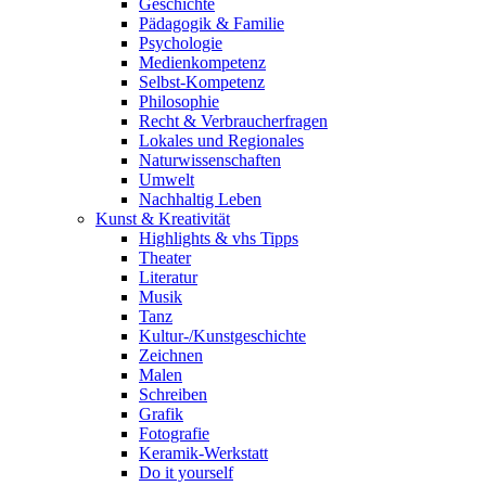
Geschichte
Pädagogik & Familie
Psychologie
Medienkompetenz
Selbst-Kompetenz
Philosophie
Recht & Verbraucherfragen
Lokales und Regionales
Naturwissenschaften
Umwelt
Nachhaltig Leben
Kunst & Kreativität
Highlights & vhs Tipps
Theater
Literatur
Musik
Tanz
Kultur-/Kunstgeschichte
Zeichnen
Malen
Schreiben
Grafik
Fotografie
Keramik-Werkstatt
Do it yourself