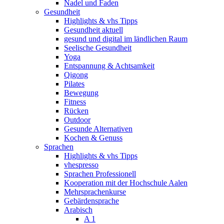
Nadel und Faden
Gesundheit
Highlights & vhs Tipps
Gesundheit aktuell
gesund und digital im ländlichen Raum
Seelische Gesundheit
Yoga
Entspannung & Achtsamkeit
Qigong
Pilates
Bewegung
Fitness
Rücken
Outdoor
Gesunde Alternativen
Kochen & Genuss
Sprachen
Highlights & vhs Tipps
vhespresso
Sprachen Professionell
Kooperation mit der Hochschule Aalen
Mehrsprachenkurse
Gebärdensprache
Arabisch
A 1