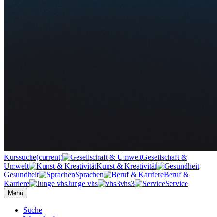
Kurssuche
(current)
Gesellschaft &
Umwelt
Kunst & Kreativität
Gesundheit
Sprachen
Beruf &
Karriere
Junge vhs
vhs3
Service
Menü
Suche