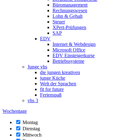
Büromanagement
Rechnungswesen
Lohn & Gehalt
Steuer
XPert-Prüfungen
SAP
EDV
Internet & Webdesign
Microsoft Office
EDV Einsteigerkurse
Betriebssysteme
Junge vhs
die jungen kreativen
junge Küche
Welt der Sprachen
fit for future
Ferienspaß
vhs 3
Wochentage
Montag
Dienstag
Mittwoch