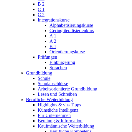
B 2
C 1
C 2
Integrationskurse
Alphabetisierungskurse
Geringliteralisiertenkurs
A 1
A 2
B 1
Orientierungskurse
Prüfungen
Einbürgerung
Sprachen
Grundbildung
Schule
Schulabschlüsse
Arbeitsorientierte Grundbildung
Lesen und Schreiben
Berufliche Weiterbildung
Highlights & vhs Tipps
Künstliche Intelligenz
Für Unternehmen
Beratung & Information
Kaufmännische Weiterbildung
Berufliche Kompetenz